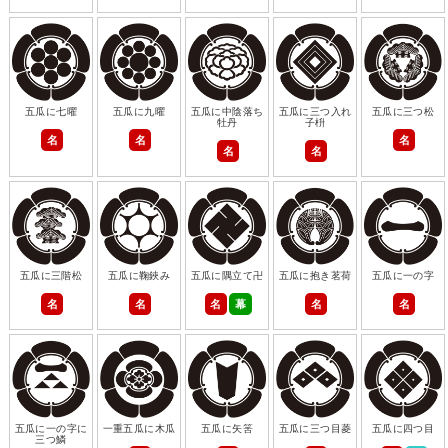
五瓜に七曜
五瓜に九曜
五瓜に中陰落ち
五瓜に三つ入れ
五瓜に三つ松
牡丹
子枡
名
名
名
名
名
五瓜に三階松
五瓜に鞠鋏み
五瓜に隅立て卍
五瓜に抱き茗荷
五瓜に一の字
名
名
名
幕
名
名
五瓜に一の字に
一重五瓜に木瓜
五瓜に矢筈
五瓜に三つ目菱
五瓜に四つ目
三つ鱗