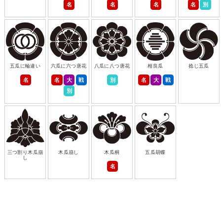
名
名
名
名
別
五瓜に輪違い
六瓜に六つ唐花
八瓜に八つ唐花
相良瓜
捻じ五瓜
名
名
大
戦
別
名
大
戦
別
三つ割り木瓜崩
木瓜崩し
木瓜桐
五瓜胡蝶
し
名