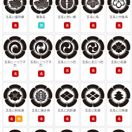
五瓜に揚羽蝶
鷹取瓜
五瓜に対い蝶
五瓜に蔦
五瓜に中陰蔦
名
別
名
名
名
五瓜に一つ丁子
五瓜に二つ丁子
五瓜に二つ巴
五瓜に左三つ巴
五瓜に花菱
巴
巴
名
名
名
名
名
五瓜に剣花菱
五瓜に抱き柊
五瓜に武田菱
五瓜に割菱
五瓜に三階菱
名
他
名
名
名
名