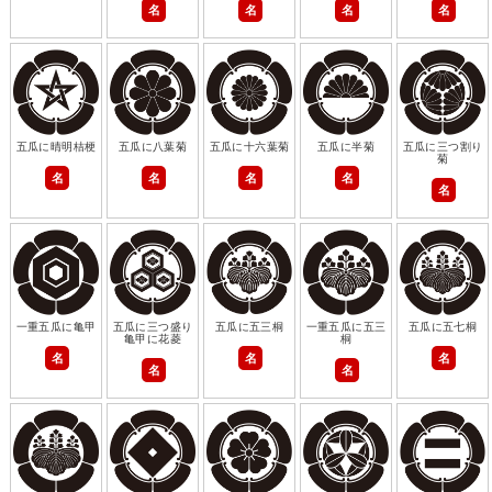
名
名
名
名
五瓜に晴明桔梗
五瓜に八葉菊
五瓜に十六葉菊
五瓜に半菊
五瓜に三つ割り
菊
名
名
名
名
名
一重五瓜に亀甲
五瓜に三つ盛り
五瓜に五三桐
一重五瓜に五三
五瓜に五七桐
亀甲に花菱
桐
名
名
名
名
名