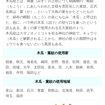
木瓜紋とは、御簾（みす）の上部につく絹織物の「帽額
（もこう）」にあしらわれた文様を意匠化した家紋。正式
名称は「窠（か）」といって大鳥の巣をかたどったもの
で、絹布の帽額（もこう）の名にちなみ「木瓜」と呼ばれ
た。他に、バラ科の木瓜（ぼけ）の切り口を象ったという
説もある。多くの家で使用される五大家紋の１つ。
木瓜紋はスサノオノミコトを祀る神社の神紋で、キュウリ
（木瓜）と解釈されることから、神社の祭りの期間中はキ
ュウリを食べないという風習もある。
木瓜・窠紋の使用家
朝倉、秋元、海老名、織田、折野、熊谷、松岡、遊佐、池
田、岩城、大平、太田垣、富永、宮、八木、館林、有馬、
相良、丹羽、堀田など
木瓜・窠紋の使用地域
富山、新潟、石川、青森、和歌山、北海道、秋田、岩手、
埼玉、福井