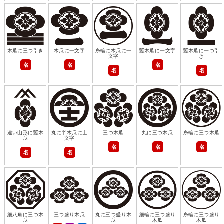
木瓜に三つ引き
木瓜に一文字
糸輪に木瓜に一
竪木瓜に一文字
竪木瓜に一つ引
文字
き
名
名
名
名
名
違い山形に竪木
丸に半木瓜に士
三つ木瓜
丸に三つ木瓜
糸輪に三つ木瓜
瓜
文字
名
名
名
名
名
細八角に三つ木
三つ盛り木瓜
丸に三つ盛り木
細輪に三つ盛り
糸輪に三つ盛り
瓜
瓜
木瓜
木瓜