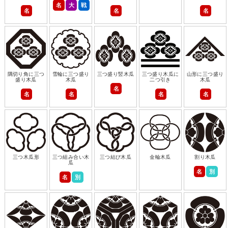
名
大
戦
名
名
名
隅切り角に三つ
雪輪に三つ盛り
三つ盛り竪木瓜
三つ盛り木瓜に
山形に三つ盛り
盛り木瓜
木瓜
二つ引き
木瓜
名
名
名
名
名
三つ木瓜形
三つ組み合い木
三つ結び木瓜
金輪木瓜
割り木瓜
瓜
名
別
名
別