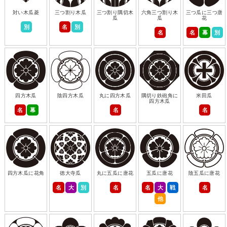
対い木瓜菱
三つ割り木瓜
三つ割り隅切木
六角三つ割り木
三つ瓜に三つ唐
瓜
瓜
花
別
名
別
名
名
幕
別
四方木瓜
陰四方木瓜
丸に四方木瓜
隅切り鉄砲角に
米田瓜
四方木瓜
名
幕
名
名
四方木瓜に花角
徳大寺瓜
丸に五瓜に唐花
五瓜に唐花
陰五瓜に唐花
名
大
別
名
名
大
戦
名
他