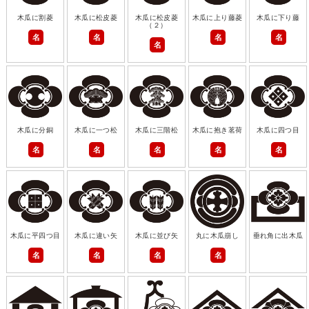
木瓜に割菱
木瓜に松皮菱
木瓜に松皮菱
木瓜に上り藤菱
木瓜に下り藤
（２）
名
名
名
名
名
木瓜に分銅
木瓜に一つ松
木瓜に三階松
木瓜に抱き茗荷
木瓜に四つ目
名
名
名
名
名
木瓜に平四つ目
木瓜に違い矢
木瓜に並び矢
丸に木瓜崩し
垂れ角に出木瓜
名
名
名
名