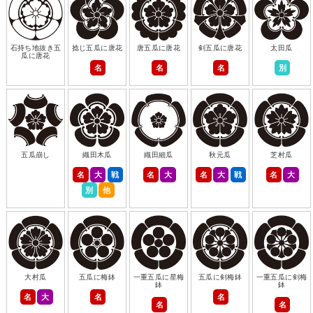
石持ち地抜き五
捻じ五瓜に唐花
唐五瓜に唐花
剣五瓜に唐花
太田瓜
瓜に唐花
名
名
名
別
五瓜崩し
織田木瓜
織田細瓜
秋元瓜
芝村瓜
名
大
戦
名
大
名
大
戦
名
大
別
他
大村瓜
五瓜に梅鉢
一重五瓜に星梅
五瓜に剣梅鉢
一重五瓜に剣梅
鉢
鉢
名
大
名
名
名
名