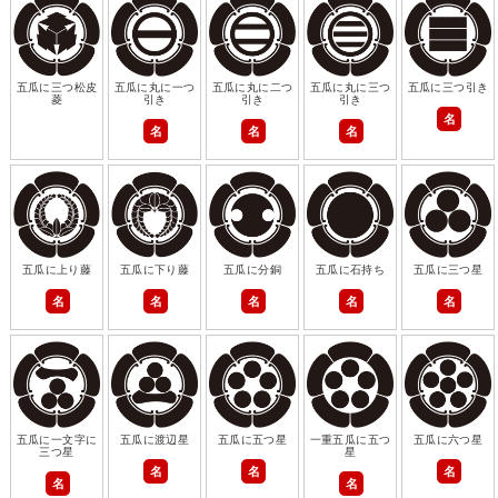
五瓜に三つ松皮
五瓜に丸に一つ
五瓜に丸に二つ
五瓜に丸に三つ
五瓜に三つ引き
菱
引き
引き
引き
名
名
名
名
五瓜に上り藤
五瓜に下り藤
五瓜に分銅
五瓜に石持ち
五瓜に三つ星
名
名
名
名
名
五瓜に一文字に
五瓜に渡辺星
五瓜に五つ星
一重五瓜に五つ
五瓜に六つ星
三つ星
星
名
名
名
名
名