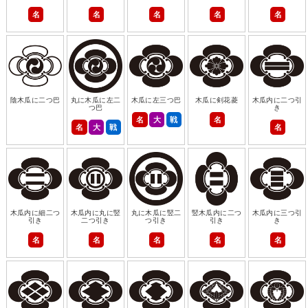
名
名
名
名
名
陰木瓜に二つ巴
丸に木瓜に左二
木瓜に左三つ巴
木瓜に剣花菱
木瓜内に二つ引
つ巴
き
名
大
戦
名
名
大
戦
名
木瓜内に細二つ
木瓜内に丸に竪
丸に木瓜に竪二
竪木瓜内に二つ
木瓜内に三つ引
引き
二つ引き
つ引き
引き
き
名
名
名
名
名