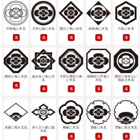
中陰輪に木瓜
子持ち輪に木瓜
隅立て角に木瓜
鉄砲角に木瓜
六角に木瓜
名
名
名
名
名
隅切り角に木瓜
組み合い角に木
子持ち隅切り角
細隅切り平角に
隅切り角持ちに
瓜
に木瓜
木瓜
地抜き木瓜
名
名
名
名
名
糸菱に覗き五瓜
折り入り菱に陰
梅輪に木瓜
雪輪に木瓜
雪輪に覗き木瓜
木瓜
名
名
名
名