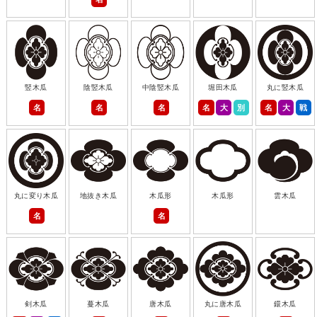
竪木瓜
陰竪木瓜
中陰竪木瓜
堀田木瓜
丸に竪木瓜
名
名
名
名
大
別
名
大
戦
丸に変り木瓜
地抜き木瓜
木瓜形
木瓜形
雲木瓜
名
名
剣木瓜
蔓木瓜
唐木瓜
丸に唐木瓜
鐶木瓜