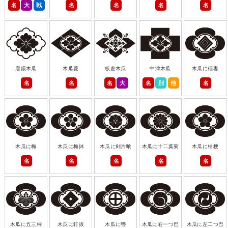
名
大
戦
名
名
名
名
唐鐶木瓜
木瓜菱
板倉木瓜
中津木瓜
木瓜に稲妻
名
名
名
大
名
別
他
名
木瓜に梅
木瓜に梅鉢
木瓜に剣片喰
木瓜に十二葉菊
木瓜に桔梗
名
名
名
名
名
木瓜に五三桐
木瓜に釘抜
木瓜に轡
木瓜に右一つ巴
木瓜に左二つ巴