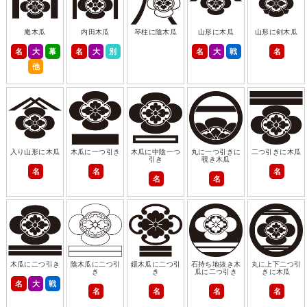
庵木瓜
内田木瓜
琴柱に陰木瓜
山形に木瓜
山形に剣木瓜
名
大
幕
名
大
別
名
大
戦
名
他
入り山形に木瓜
木瓜に一つ引き
木瓜に中陰一つ
丸に一つ引きに
二つ引きに木瓜
引き
覗き木瓜
名
名
名
名
名
木瓜に二つ引き
陰木瓜に二つ引
鐶木瓜に二つ引
石持ち地抜き木
丸に上下二つ引
き
き
瓜に二つ引き
きに木瓜
名
大
戦
名
名
名
名