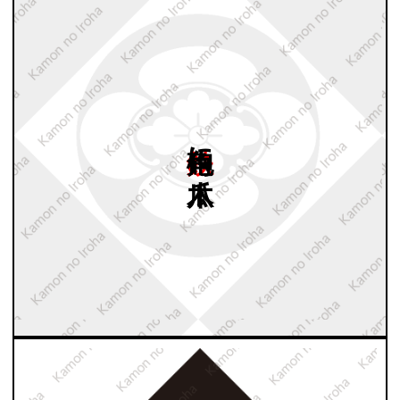
鉄砲角に
木瓜