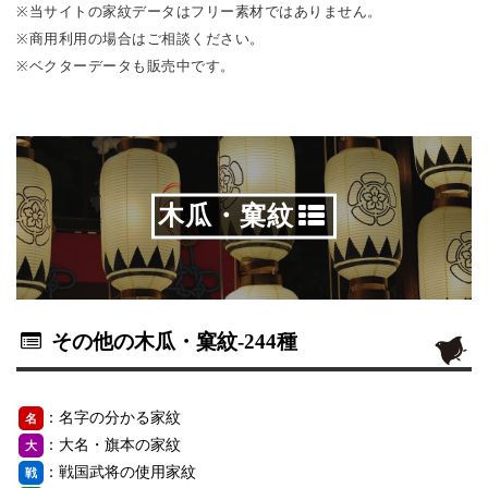
※当サイトの家紋データはフリー素材ではありません。
※商用利用の場合はご相談ください。
※ベクターデータも販売中です。
木瓜・窠紋
その他の木瓜・窠紋
-244種
：名字の分かる家紋
名
：大名・旗本の家紋
大
：戦国武将の使用家紋
戦