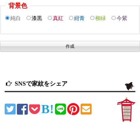
背景色
純白
漆黒
真紅
紺青
柳緑
今紫
SNSで家紋をシェア