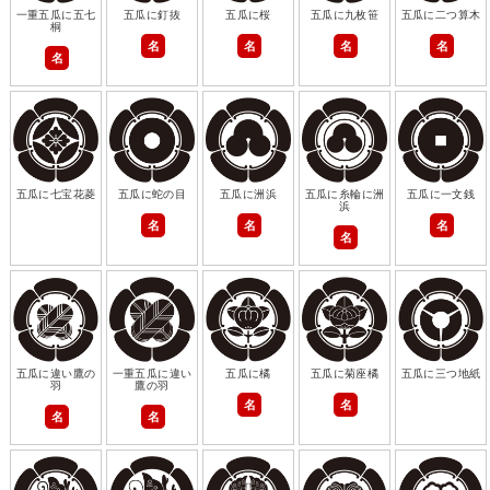
一重五瓜に五七
五瓜に釘抜
五瓜に桜
五瓜に九枚笹
五瓜に二つ算木
桐
名
名
名
名
名
五瓜に七宝花菱
五瓜に蛇の目
五瓜に洲浜
五瓜に糸輪に洲
五瓜に一文銭
浜
名
名
名
名
五瓜に違い鷹の
一重五瓜に違い
五瓜に橘
五瓜に菊座橘
五瓜に三つ地紙
羽
鷹の羽
名
名
名
名