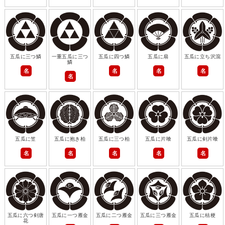
五瓜に三つ鱗
一重五瓜に三つ
五瓜に四つ鱗
五瓜に扇
五瓜に立ち沢瀉
鱗
名
名
名
名
名
五瓜に笠
五瓜に抱き柏
五瓜に三つ柏
五瓜に片喰
五瓜に剣片喰
名
名
名
名
名
五瓜に六つ剣唐
五瓜に一つ雁金
五瓜に二つ雁金
五瓜に三つ雁金
五瓜に桔梗
花