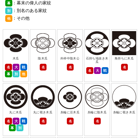
：幕末の偉人の家紋
幕
：別名のある家紋
別
：その他
他
木瓜
陰木瓜
外枠中陰木公
石持ち地抜き木
角持ちに木瓜
瓜
名
大
戦
名
名
名
名
大
戦
幕
別
他
丸に木瓜
丸に覗き木瓜
糸輪に豆木瓜
糸輪に陰木瓜
糸輪に覗き木瓜
名
大
戦
名
名
名
幕
別