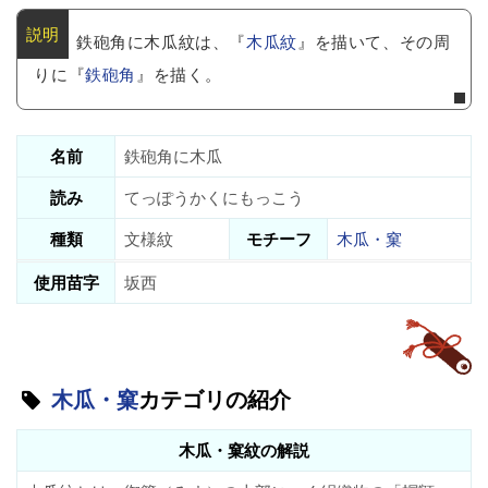
鉄砲角に木瓜紋は、『
木瓜紋
』を描いて、その周
りに『
鉄砲角
』を描く。
名前
鉄砲角に木瓜
読み
てっぽうかくにもっこう
種類
文様紋
モチーフ
木瓜・窠
使用苗字
坂西
木瓜・窠
カテゴリの紹介
木瓜・窠紋の解説