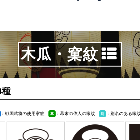
木瓜・窠紋
44種
：戦国武将の使用家紋
：幕末の偉人の家紋
：別名のある家
幕
別