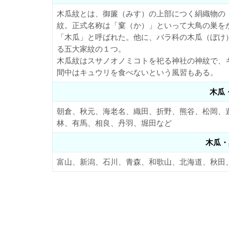
木瓜紋とは、御簾（みす）の上部につく絹織物の
紋。正式名称は「窠（か）」といって大鳥の巣を
「木瓜」と呼ばれた。他に、バラ科の木瓜（ぼけ
る五大家紋の１つ。
木瓜紋はスサノオノミコトを祀る神社の神紋で、
間中はキュウリを食べないという風習もある。
木瓜
朝倉、秋元、海老名、織田、折野、熊谷、松岡、
林、有馬、相良、丹羽、堀田など
木瓜・
富山、新潟、石川、青森、和歌山、北海道、秋田