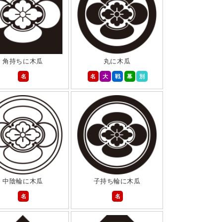
角持ちに木瓜
丸に木瓜
名
名
大
戦
幕
別
中陰輪に木瓜
子持ち輪に木瓜
名
名