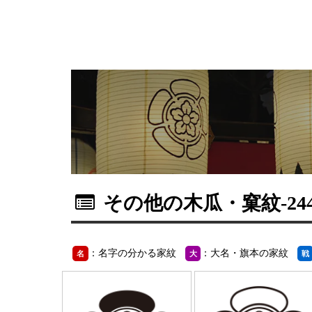
その他の木瓜・窠紋
-2
：名字の分かる家紋
：大名・旗本の家紋
名
大
戦