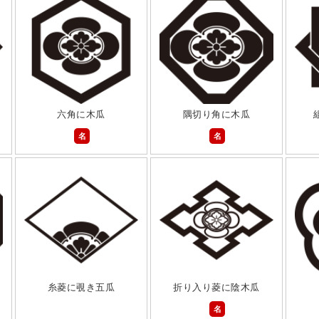
六角に木瓜
隅切り角に木瓜
名
名
糸菱に覗き五瓜
折り入り菱に陰木瓜
名