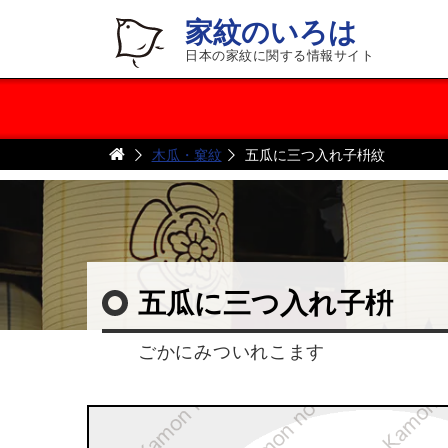
家紋のいろは
日本の家紋に関する情報サイト
木瓜・窠紋
五瓜に三つ入れ子枡紋
五瓜に三つ入れ子枡
ごかにみついれこます