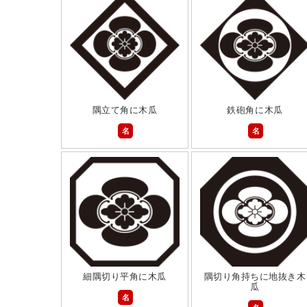
隅立て角に木瓜
鉄砲角に木瓜
名
名
細隅切り平角に木瓜
隅切り角持ちに地抜き木
瓜
名