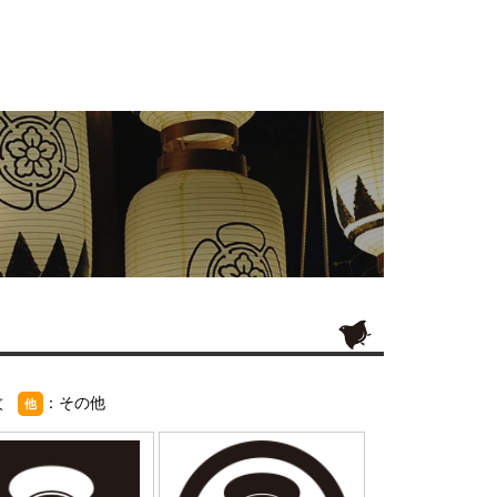
紋
：その他
他