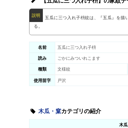
【五瓜に三つ入れ子枡】の家紋デ
五瓜に三つ入れ子枡紋は、『五瓜』を描
る。
名前
五瓜に三つ入れ子枡
読み
ごかにみついれこます
種類
文様紋
使用苗字
戸沢
木瓜・窠
カテゴリの紹介
木瓜