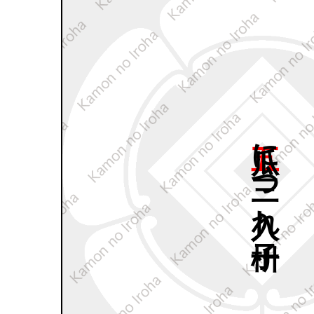
五瓜に
三つ
入れ
子枡