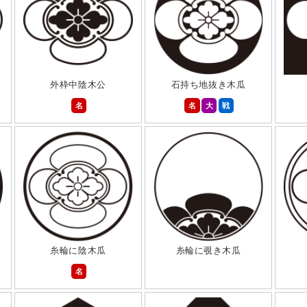
外枠中陰木公
石持ち地抜き木瓜
名
名
大
戦
糸輪に陰木瓜
糸輪に覗き木瓜
名