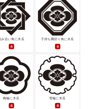
組み合い角に木瓜
子持ち隅切り角に木瓜
名
名
梅輪に木瓜
雪輪に木瓜
名
名