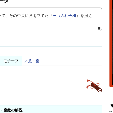
ータ
いて、その中央に角を立てた『
三つ入れ子枡
』を据え
モチーフ
木瓜・窠
・窠紋の解説