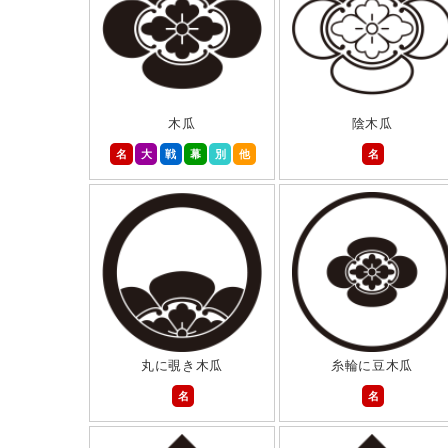
木瓜
陰木瓜
名
大
戦
幕
別
他
名
丸に覗き木瓜
糸輪に豆木瓜
名
名