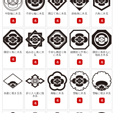
中陰輪に木瓜
子持ち輪に木瓜
隅立て角に木瓜
鉄砲角に木瓜
六角に木瓜
名
名
名
名
名
隅切り角に木瓜
組み合い角に木
子持ち隅切り角
細隅切り平角に
隅切り角持ちに
瓜
に木瓜
木瓜
地抜き木瓜
名
名
名
名
名
糸菱に覗き五瓜
折り入り菱に陰
梅輪に木瓜
雪輪に木瓜
雪輪に覗き木瓜
木瓜
名
名
名
名