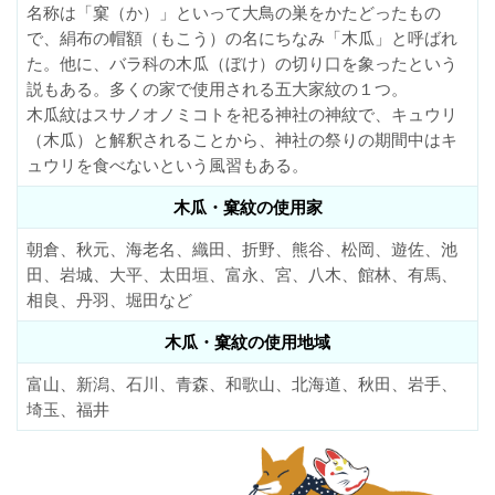
名称は「窠（か）」といって大鳥の巣をかたどったもの
で、絹布の帽額（もこう）の名にちなみ「木瓜」と呼ばれ
た。他に、バラ科の木瓜（ぼけ）の切り口を象ったという
説もある。多くの家で使用される五大家紋の１つ。
木瓜紋はスサノオノミコトを祀る神社の神紋で、キュウリ
（木瓜）と解釈されることから、神社の祭りの期間中はキ
ュウリを食べないという風習もある。
木瓜・窠紋の使用家
朝倉、秋元、海老名、織田、折野、熊谷、松岡、遊佐、池
田、岩城、大平、太田垣、富永、宮、八木、館林、有馬、
相良、丹羽、堀田など
木瓜・窠紋の使用地域
富山、新潟、石川、青森、和歌山、北海道、秋田、岩手、
埼玉、福井