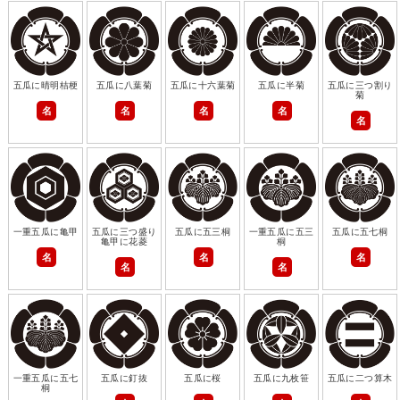
五瓜に晴明桔梗
五瓜に八葉菊
五瓜に十六葉菊
五瓜に半菊
五瓜に三つ割り
菊
名
名
名
名
名
一重五瓜に亀甲
五瓜に三つ盛り
五瓜に五三桐
一重五瓜に五三
五瓜に五七桐
亀甲に花菱
桐
名
名
名
名
名
一重五瓜に五七
五瓜に釘抜
五瓜に桜
五瓜に九枚笹
五瓜に二つ算木
桐