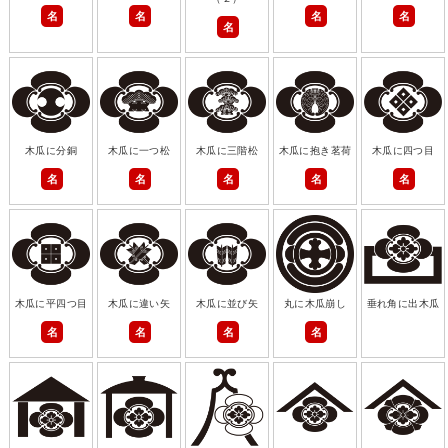
名
名
名
名
名
木瓜に分銅
木瓜に一つ松
木瓜に三階松
木瓜に抱き茗荷
木瓜に四つ目
名
名
名
名
名
木瓜に平四つ目
木瓜に違い矢
木瓜に並び矢
丸に木瓜崩し
垂れ角に出木瓜
名
名
名
名