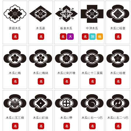
唐鐶木瓜
木瓜菱
板倉木瓜
中津木瓜
木瓜に稲妻
名
名
名
大
名
別
他
名
木瓜に梅
木瓜に梅鉢
木瓜に剣片喰
木瓜に十二葉菊
木瓜に桔梗
名
名
名
名
名
木瓜に五三桐
木瓜に釘抜
木瓜に轡
木瓜に右一つ巴
木瓜に左二つ巴
名
名
名
名
名