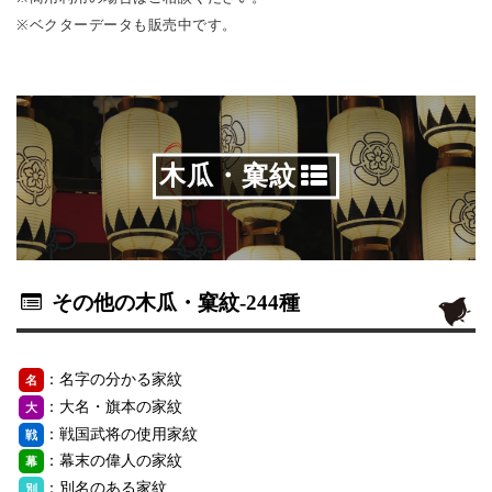
※ベクターデータも販売中です。
木瓜・窠紋
その他の木瓜・窠紋
-244種
：名字の分かる家紋
名
：大名・旗本の家紋
大
：戦国武将の使用家紋
戦
：幕末の偉人の家紋
幕
：別名のある家紋
別