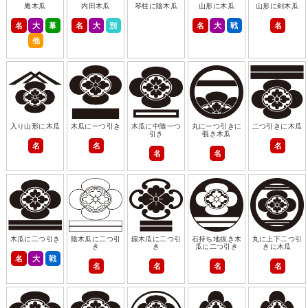
庵木瓜
内田木瓜
琴柱に陰木瓜
山形に木瓜
山形に剣木瓜
名
大
幕
名
大
別
名
大
戦
名
他
入り山形に木瓜
木瓜に一つ引き
木瓜に中陰一つ
丸に一つ引きに
二つ引きに木瓜
引き
覗き木瓜
名
名
名
名
名
木瓜に二つ引き
陰木瓜に二つ引
鐶木瓜に二つ引
石持ち地抜き木
丸に上下二つ引
き
き
瓜に二つ引き
きに木瓜
名
大
戦
名
名
名
名