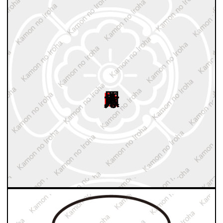
陰四方木瓜