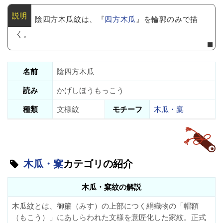
陰四方木瓜紋は、『
四方木瓜
』を輪郭のみで描
く。
名前
陰四方木瓜
読み
かげしほうもっこう
種類
文様紋
モチーフ
木瓜・窠
木瓜・窠
カテゴリの紹介
木瓜・窠紋の解説
木瓜紋とは、御簾（みす）の上部につく絹織物の「帽額
（もこう）」にあしらわれた文様を意匠化した家紋。正式