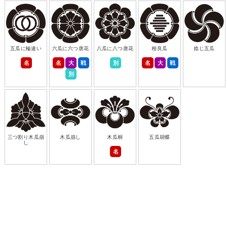
五瓜に輪違い
六瓜に六つ唐花
八瓜に八つ唐花
相良瓜
捻じ五瓜
名
名
大
戦
別
名
大
戦
別
三つ割り木瓜崩
木瓜崩し
木瓜桐
五瓜胡蝶
し
名