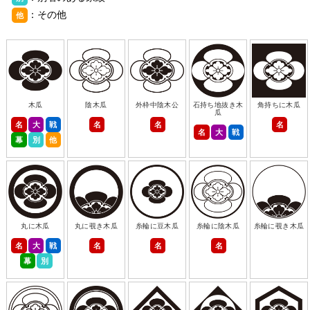
：その他
他
木瓜
陰木瓜
外枠中陰木公
石持ち地抜き木
角持ちに木瓜
瓜
名
大
戦
名
名
名
名
大
戦
幕
別
他
丸に木瓜
丸に覗き木瓜
糸輪に豆木瓜
糸輪に陰木瓜
糸輪に覗き木瓜
名
大
戦
名
名
名
幕
別