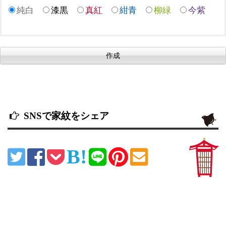
純白
漆黒
真紅
紺青
柳緑
今紫
SNSで家紋をシェア