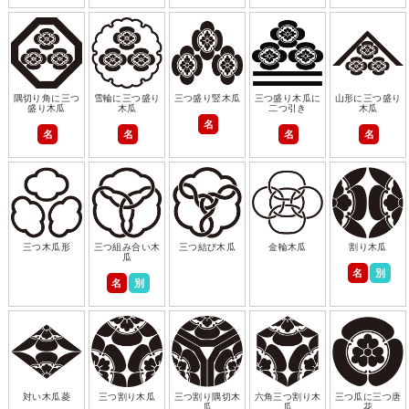
隅切り角に三つ
雪輪に三つ盛り
三つ盛り竪木瓜
三つ盛り木瓜に
山形に三つ盛り
盛り木瓜
木瓜
二つ引き
木瓜
名
名
名
名
名
三つ木瓜形
三つ組み合い木
三つ結び木瓜
金輪木瓜
割り木瓜
瓜
名
別
名
別
対い木瓜菱
三つ割り木瓜
三つ割り隅切木
六角三つ割り木
三つ瓜に三つ唐
瓜
瓜
花