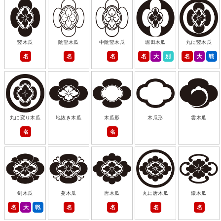
竪木瓜
陰竪木瓜
中陰竪木瓜
堀田木瓜
丸に竪木瓜
名
名
名
名
大
別
名
大
戦
丸に変り木瓜
地抜き木瓜
木瓜形
木瓜形
雲木瓜
名
名
剣木瓜
蔓木瓜
唐木瓜
丸に唐木瓜
鐶木瓜
名
大
戦
名
名
名
名