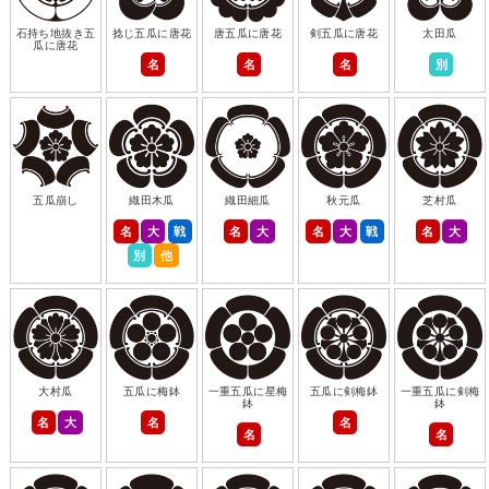
石持ち地抜き五
捻じ五瓜に唐花
唐五瓜に唐花
剣五瓜に唐花
太田瓜
瓜に唐花
名
名
名
別
五瓜崩し
織田木瓜
織田細瓜
秋元瓜
芝村瓜
名
大
戦
名
大
名
大
戦
名
大
別
他
大村瓜
五瓜に梅鉢
一重五瓜に星梅
五瓜に剣梅鉢
一重五瓜に剣梅
鉢
鉢
名
大
名
名
名
名