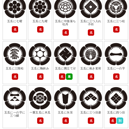
五瓜に七曜
五瓜に九曜
五瓜に中陰落ち
五瓜に三つ入れ
五瓜に三つ松
牡丹
子枡
名
名
名
名
名
五瓜に三階松
五瓜に鞠鋏み
五瓜に隅立て卍
五瓜に抱き茗荷
五瓜に一の字
名
名
名
幕
名
名
五瓜に一の字に
一重五瓜に木瓜
五瓜に矢筈
五瓜に三つ目菱
五瓜に四つ目
三つ鱗
名
名
名
名
別