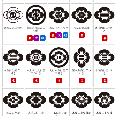
陰木瓜に二つ巴
丸に木瓜に左二
木瓜に左三つ巴
木瓜に剣花菱
木瓜内に二つ引
つ巴
き
名
大
戦
名
名
大
戦
名
木瓜内に細二つ
木瓜内に丸に竪
丸に木瓜に竪二
竪木瓜内に二つ
木瓜内に三つ引
引き
二つ引き
つ引き
引き
き
名
名
名
名
名
木瓜に割菱
木瓜に松皮菱
木瓜に松皮菱
木瓜に上り藤菱
木瓜に下り藤
（２）