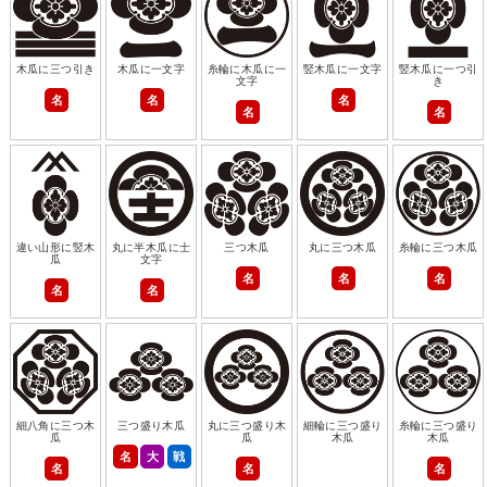
木瓜に三つ引き
木瓜に一文字
糸輪に木瓜に一
竪木瓜に一文字
竪木瓜に一つ引
文字
き
名
名
名
名
名
違い山形に竪木
丸に半木瓜に士
三つ木瓜
丸に三つ木瓜
糸輪に三つ木瓜
瓜
文字
名
名
名
名
名
細八角に三つ木
三つ盛り木瓜
丸に三つ盛り木
細輪に三つ盛り
糸輪に三つ盛り
瓜
瓜
木瓜
木瓜
名
大
戦
名
名
名