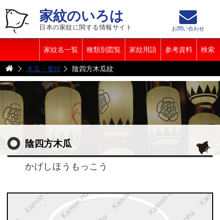
家紋のいろは
日本の家紋に関する情報サイト
お問い合わせ
家紋名一覧
種類別図覧
家紋用語
参考資料
検索
木瓜・窠紋
陰四方木瓜紋
陰四方木瓜
かげしほうもっこう