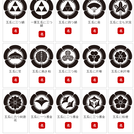
五瓜に三つ鱗
一重五瓜に三つ
五瓜に四つ鱗
五瓜に扇
五瓜に立ち沢瀉
鱗
名
名
名
名
名
五瓜に笠
五瓜に抱き柏
五瓜に三つ柏
五瓜に片喰
五瓜に剣片喰
名
名
名
名
名
五瓜に六つ剣唐
五瓜に一つ雁金
五瓜に二つ雁金
五瓜に三つ雁金
五瓜に桔梗
花
名
名
名
名