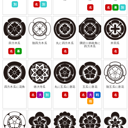
別
名
別
名
名
幕
別
四方木瓜
陰四方木瓜
丸に四方木瓜
隅切り鉄砲角に
米田瓜
四方木瓜
名
幕
名
名
四方木瓜に花角
徳大寺瓜
丸に五瓜に唐花
五瓜に唐花
陰五瓜に唐花
名
大
別
名
名
大
戦
名
他