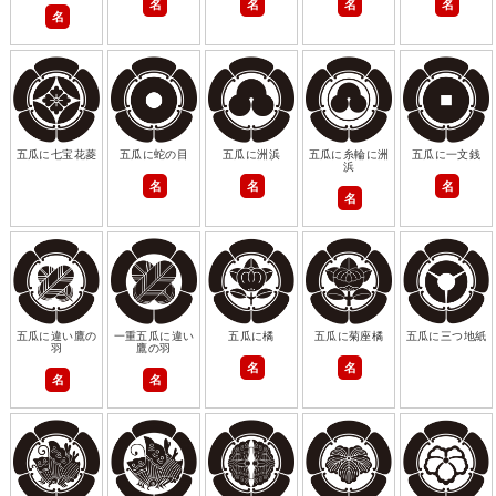
名
名
名
名
名
五瓜に七宝花菱
五瓜に蛇の目
五瓜に洲浜
五瓜に糸輪に洲
五瓜に一文銭
浜
名
名
名
名
五瓜に違い鷹の
一重五瓜に違い
五瓜に橘
五瓜に菊座橘
五瓜に三つ地紙
羽
鷹の羽
名
名
名
名