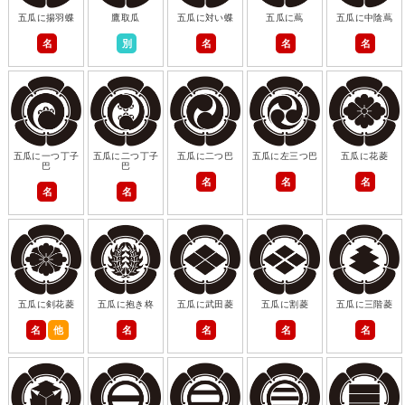
五瓜に揚羽蝶
鷹取瓜
五瓜に対い蝶
五瓜に蔦
五瓜に中陰蔦
名
別
名
名
名
五瓜に一つ丁子
五瓜に二つ丁子
五瓜に二つ巴
五瓜に左三つ巴
五瓜に花菱
巴
巴
名
名
名
名
名
五瓜に剣花菱
五瓜に抱き柊
五瓜に武田菱
五瓜に割菱
五瓜に三階菱
名
他
名
名
名
名