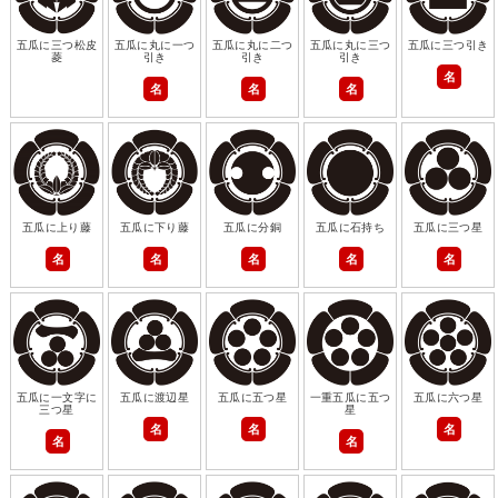
五瓜に三つ松皮
五瓜に丸に一つ
五瓜に丸に二つ
五瓜に丸に三つ
五瓜に三つ引き
菱
引き
引き
引き
名
名
名
名
五瓜に上り藤
五瓜に下り藤
五瓜に分銅
五瓜に石持ち
五瓜に三つ星
名
名
名
名
名
五瓜に一文字に
五瓜に渡辺星
五瓜に五つ星
一重五瓜に五つ
五瓜に六つ星
三つ星
星
名
名
名
名
名