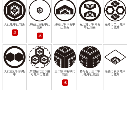
丸に亀甲に花角
糸輪に豆亀甲に
細輪に割り亀甲
丸に対い割り亀
糸輪に二つ亀甲
花角
に花角
甲に花角
に花菱
名
名
丸に並び日向亀
糸雪輪に三つ盛
三つ割り亀甲に
持ち合い三つ割
糸菱に覗き亀甲
甲
り亀甲に花菱
花菱
り亀甲に花菱
に花角
名