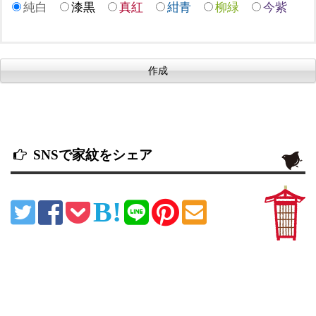
純白
漆黒
真紅
紺青
柳緑
今紫
SNSで家紋をシェア