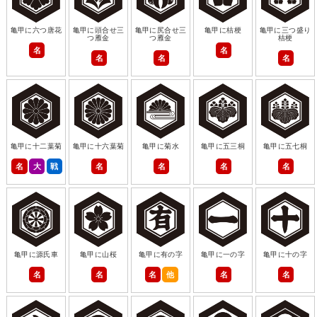
亀甲に六つ唐花
亀甲に頭合せ三
亀甲に尻合せ三
亀甲に桔梗
亀甲に三つ盛り
つ雁金
つ雁金
桔梗
名
名
名
名
名
亀甲に十二葉菊
亀甲に十六葉菊
亀甲に菊水
亀甲に五三桐
亀甲に五七桐
名
大
戦
名
名
名
名
亀甲に源氏車
亀甲に山桜
亀甲に有の字
亀甲に一の字
亀甲に十の字
名
名
名
他
名
名