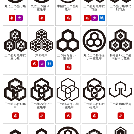
丸に三つ盛り亀
丸に三つ盛り一
中輪に三つ盛り
三つ盛り亀甲に
三つ盛り亀甲に
甲
重亀甲
亀甲
花菱
剣花角
名
大
名
名
名
大
戦
三つ盛り亀甲に
六郷亀甲
三つ持ち合い一
丸に三つ持ち合
持ち合い三つ盛
三つ星
重亀甲
い一重亀甲
り亀甲に花角
名
大
戦
名
三つ組み合い亀
三つ組み合い一
三つ組み合い細
三つ組み合い鉄
三つ鉄砲亀甲崩
甲
重亀甲
一重亀甲
砲亀甲
し
名
名
名
名
名