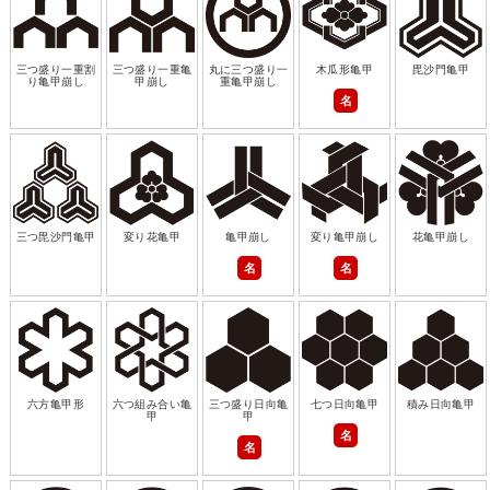
三つ盛り一重割
三つ盛り一重亀
丸に三つ盛り一
木瓜形亀甲
毘沙門亀甲
り亀甲崩し
甲崩し
重亀甲崩し
名
三つ毘沙門亀甲
変り花亀甲
亀甲崩し
変り亀甲崩し
花亀甲崩し
名
名
六方亀甲形
六つ組み合い亀
三つ盛り日向亀
七つ日向亀甲
積み日向亀甲
甲
甲
名
名