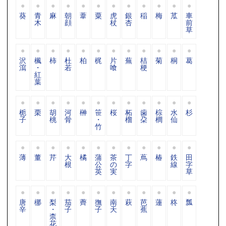
葵
青
麻
朝
葦
粟
虎
銀
稲
梅
苽
車
木
顔
杖
杏
前
草
沢
楓
柿
杜
柏
梶
片
蕪
桔
菊
桐
葛
瀉
・
若
喰
梗
紅
葉
栀
栗
胡
河
榊
笹
桜
柘
歯
棕
水
杉
子
桃
骨
・
榴
朶
櫚
仙
竹
薄
董
芹
大
橘
蒲
茶
丁
蔦
椿
鉄
田
根
公
の
字
線
字
英
実
草
唐
梛
梨
茄
薺
撫
南
萩
芭
蓮
柊
瓢
辛
・
子
子
天
蕉
柰
花