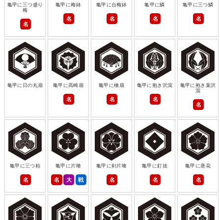
亀甲に三つ盛り
亀甲に梅鉢
亀甲に台梅鉢
亀甲に鱗
亀甲に三つ鱗
梅
名
名
名
名
名
亀甲に日の丸扇
亀甲に高崎扇
亀甲に檜扇
亀甲に抱き沢瀉
亀甲に抱き葉沢
瀉
名
名
名
名
亀甲に三つ柏
亀甲に片喰
亀甲に剣片喰
亀甲に釘抜
亀甲に唐花
名
名
大
戦
名
名
名