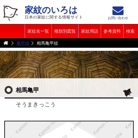
家紋のいろは
日本の家紋に関する情報サイト
お問い合わせ
家紋名一覧
種類別図覧
家紋用語
参考資料
検索
亀甲紋
相馬亀甲紋
相馬亀甲
そうまきっこう