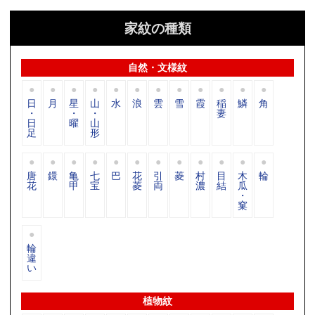
家紋の種類
自然・文様紋
日
月
星
山
水
浪
雲
雪
霞
稲
鱗
角
・
・
・
妻
日
曜
山
足
形
唐
鐶
亀
七
巴
花
引
菱
村
目
木
輪
花
甲
宝
菱
両
濃
結
瓜
・
窠
輪
違
い
植物紋