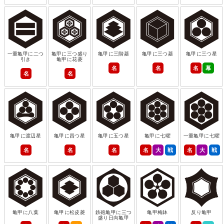
一重亀甲に二つ
亀甲に三つ盛り
亀甲に三階菱
亀甲に三つ菱
亀甲に三つ星
引き
亀甲に花菱
名
名
名
幕
名
名
亀甲に渡辺星
亀甲に四つ星
亀甲に五つ星
亀甲に七曜
一重亀甲に七曜
名
名
名
名
大
戦
名
大
戦
亀甲に八葉
亀甲に松皮菱
鉄砲亀甲に三つ
亀甲梅鉢
反り亀甲
盛り日向亀甲