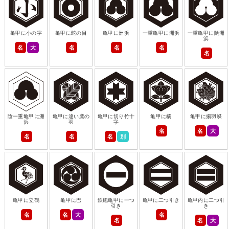
亀甲に小の字
亀甲に蛇の目
亀甲に洲浜
一重亀甲に洲浜
一重亀甲に陰洲
浜
名
大
名
名
名
名
陰一重亀甲に洲
亀甲に違い鷹の
亀甲に切り竹十
亀甲に橘
亀甲に揚羽蝶
浜
羽
字
名
名
大
名
名
名
別
亀甲に立鶴
亀甲に巴
鉄砲亀甲に一つ
亀甲に二つ引き
亀甲内に二つ引
引き
き
名
名
大
名
名
名
大