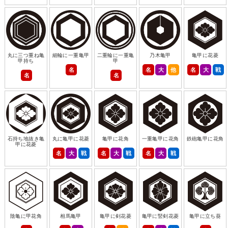
丸に三つ重ね亀
細輪に一重亀甲
二重輪に一重亀
乃木亀甲
亀甲に花菱
甲持ち
甲
名
名
大
他
名
大
戦
名
名
石持ち地抜き亀
丸に亀甲に花菱
亀甲に花角
一重亀甲に花角
鉄砲亀甲に花角
甲に花菱
名
大
戦
名
大
戦
名
大
戦
陰亀に甲花角
相馬亀甲
亀甲に剣花菱
亀甲に竪剣花菱
亀甲に立ち葵