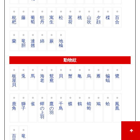
枇
藤
葡
牡
寓
松
茗
桃
山
夕
楪
百
杷
萄
丹
生
荷
吹
顔
合
蘭
竜
連
綿
蕨
地
胆
翹
楡
動物紋
板
兎
馬
海
鴛
貝
蟹
亀
烏
雁
蝙
鷺
屋
老
鴦
蝠
貝
鹿
獅
雀
蟬
鷹
千
蝶
鶴
蜻
鳩
蛤
鳳
角
子
の
の
鳥
蛉
凰
上
羽
羽
百
竜