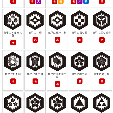
名
名
大
名
他
名
大
戦
名
亀甲に本多立ち
亀甲に井桁
亀甲に組み井桁
亀甲に四つ石
亀甲に三つ銀杏
葵
名
名
名
名
名
亀甲に抱き稲
亀甲に唐団扇
亀甲に軍配唐団
亀甲に梅の花
亀甲に向う梅
扇
名
名
名
名
名