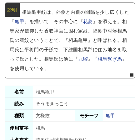
相馬亀甲紋は、外側と内側の間隔を少し広くした
『
亀甲
』を描いて、その中心に『
花菱
』を添える。相
馬家が信仰した香取神宮に因む家紋。陸奥中村藩相馬
氏の替紋ということで、『相馬亀甲』と呼ばれる。相
馬氏は平将門の子孫で、下総国相馬郡に住み地名を取
って氏とした。相馬氏は他に『
九曜
』『
相馬繋ぎ馬
』
を使用している。
名前
相馬亀甲
読み
そうまきっこう
種類
文様紋
モチーフ
亀甲
使用苗字
相馬
大名旗本
陸奥中村藩相馬氏の替紋