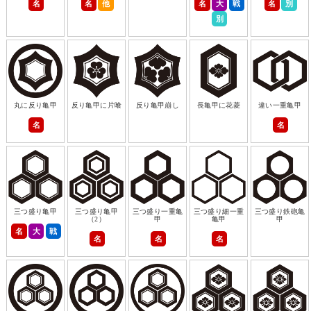
名
名
他
名
大
戦
名
別
別
丸に反り亀甲
反り亀甲に片喰
反り亀甲崩し
長亀甲に花菱
違い一重亀甲
名
名
三つ盛り亀甲
三つ盛り亀甲
三つ盛り一重亀
三つ盛り細一重
三つ盛り鉄砲亀
（2）
甲
亀甲
甲
名
大
戦
名
名
名