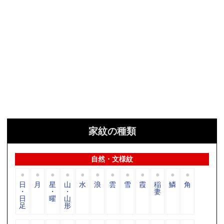
家紋の種類
自然・文様紋
日
月
星
山
水
浪
雲
雪
霞
稲
鱗
角
・
・
・
妻
日
曜
山
足
形