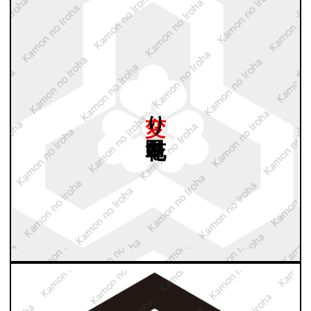
変り
花亀甲