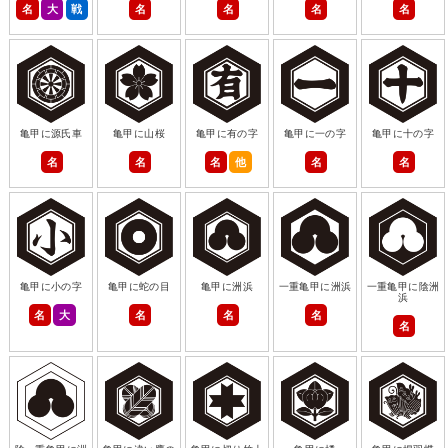
名
大
戦
名
名
名
名
亀甲に源氏車
亀甲に山桜
亀甲に有の字
亀甲に一の字
亀甲に十の字
名
名
名
他
名
名
亀甲に小の字
亀甲に蛇の目
亀甲に洲浜
一重亀甲に洲浜
一重亀甲に陰洲
浜
名
大
名
名
名
名