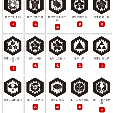
亀甲に抱き稲
亀甲に唐団扇
亀甲に軍配唐団
亀甲に梅の花
亀甲に向う梅
扇
名
名
名
名
名
亀甲に三つ盛り
亀甲に梅鉢
亀甲に台梅鉢
亀甲に鱗
亀甲に三つ鱗
梅
名
名
名
名
名
亀甲に日の丸扇
亀甲に高崎扇
亀甲に檜扇
亀甲に抱き沢瀉
亀甲に抱き葉沢
瀉
名
名
名
名