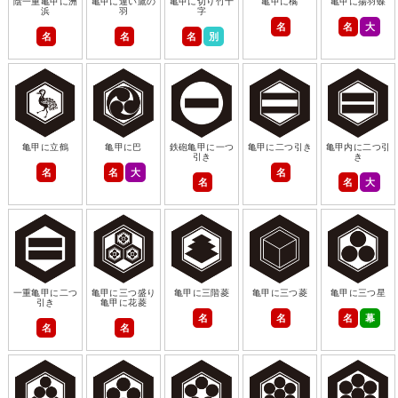
陰一重亀甲に洲
亀甲に違い鷹の
亀甲に切り竹十
亀甲に橘
亀甲に揚羽蝶
浜
羽
字
名
名
大
名
名
名
別
亀甲に立鶴
亀甲に巴
鉄砲亀甲に一つ
亀甲に二つ引き
亀甲内に二つ引
引き
き
名
名
大
名
名
名
大
一重亀甲に二つ
亀甲に三つ盛り
亀甲に三階菱
亀甲に三つ菱
亀甲に三つ星
引き
亀甲に花菱
名
名
名
幕
名
名