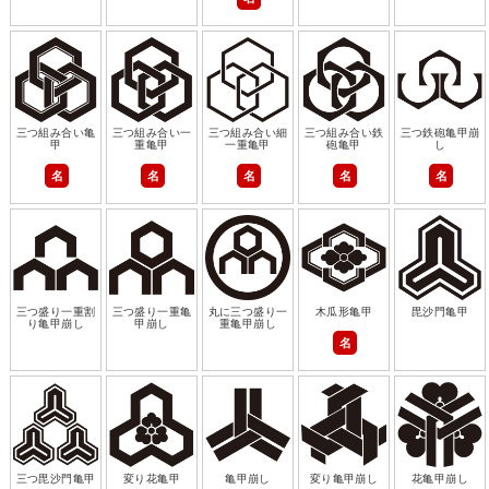
三つ組み合い亀
三つ組み合い一
三つ組み合い細
三つ組み合い鉄
三つ鉄砲亀甲崩
甲
重亀甲
一重亀甲
砲亀甲
し
名
名
名
名
名
三つ盛り一重割
三つ盛り一重亀
丸に三つ盛り一
木瓜形亀甲
毘沙門亀甲
り亀甲崩し
甲崩し
重亀甲崩し
名
三つ毘沙門亀甲
変り花亀甲
亀甲崩し
変り亀甲崩し
花亀甲崩し