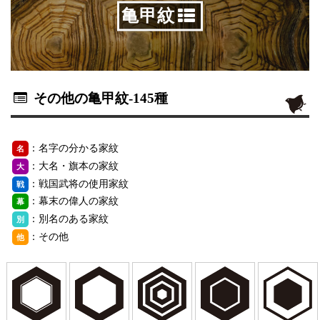
亀甲紋
その他の亀甲紋
-145種
：名字の分かる家紋
名
：大名・旗本の家紋
大
：戦国武将の使用家紋
戦
：幕末の偉人の家紋
幕
：別名のある家紋
別
：その他
他