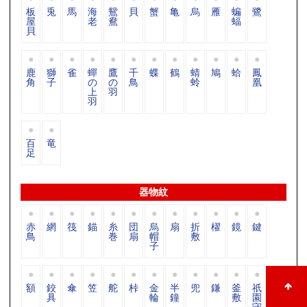
板
兎
馬
海
鴛
貝
蟹
亀
烏
雁
蝙
鷺
屋
老
鴦
蝠
貝
鹿
獅
雀
蟬
鷹
千
蝶
鶴
蜻
鳩
蛤
鳳
角
子
の
の
鳥
蛉
凰
上
羽
羽
百
竜
足
器物紋
赤
網
筏
錨
糸
団
烏
扇
折
櫂
鏡
鍵
鳥
巻
扇
帽
敷
子
額
鉸
傘
笠
舵
桛
金
半
兜
鎌
釜
祇
具
輪
鐘
敷
園
守