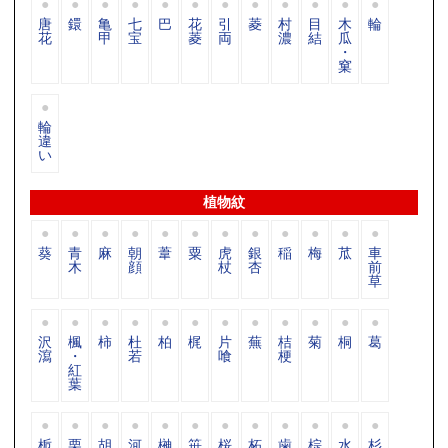
唐
鐶
亀
七
巴
花
引
菱
村
目
木
輪
花
甲
宝
菱
両
濃
結
瓜
・
窠
輪
違
い
植物紋
葵
青
麻
朝
葦
粟
虎
銀
稲
梅
苽
車
木
顔
杖
杏
前
草
沢
楓
柿
杜
柏
梶
片
蕪
桔
菊
桐
葛
瀉
・
若
喰
梗
紅
葉
栀
栗
胡
河
榊
笹
桜
柘
歯
棕
水
杉