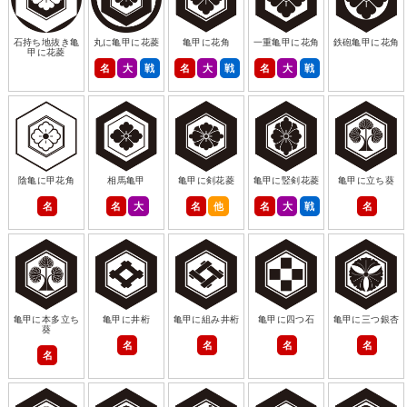
石持ち地抜き亀
丸に亀甲に花菱
亀甲に花角
一重亀甲に花角
鉄砲亀甲に花角
甲に花菱
名
大
戦
名
大
戦
名
大
戦
陰亀に甲花角
相馬亀甲
亀甲に剣花菱
亀甲に竪剣花菱
亀甲に立ち葵
名
名
大
名
他
名
大
戦
名
亀甲に本多立ち
亀甲に井桁
亀甲に組み井桁
亀甲に四つ石
亀甲に三つ銀杏
葵
名
名
名
名
名