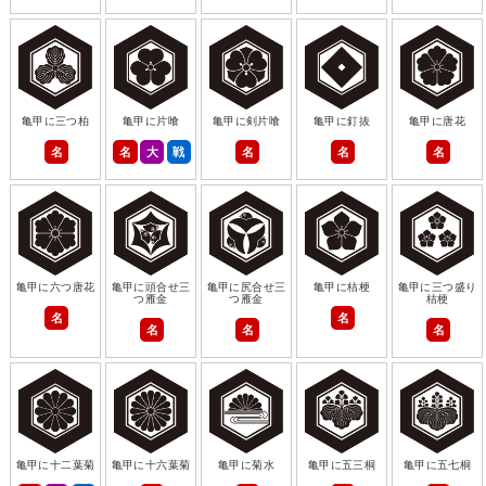
亀甲に三つ柏
亀甲に片喰
亀甲に剣片喰
亀甲に釘抜
亀甲に唐花
名
名
大
戦
名
名
名
亀甲に六つ唐花
亀甲に頭合せ三
亀甲に尻合せ三
亀甲に桔梗
亀甲に三つ盛り
つ雁金
つ雁金
桔梗
名
名
名
名
名
亀甲に十二葉菊
亀甲に十六葉菊
亀甲に菊水
亀甲に五三桐
亀甲に五七桐