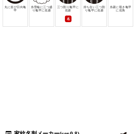
丸に並び日向亀
糸雪輪に三つ盛
三つ割り亀甲に
持ち合い三つ割
糸菱に覗き亀甲
甲
り亀甲に花菱
花菱
り亀甲に花菱
に花角
名
家紋名刺メーカー(ver.0.8)