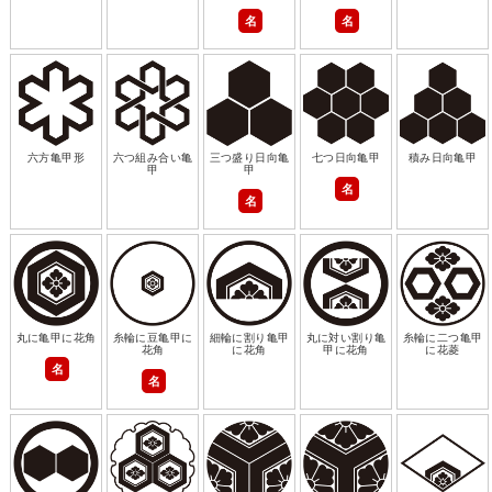
名
名
六方亀甲形
六つ組み合い亀
三つ盛り日向亀
七つ日向亀甲
積み日向亀甲
甲
甲
名
名
丸に亀甲に花角
糸輪に豆亀甲に
細輪に割り亀甲
丸に対い割り亀
糸輪に二つ亀甲
花角
に花角
甲に花角
に花菱
名
名