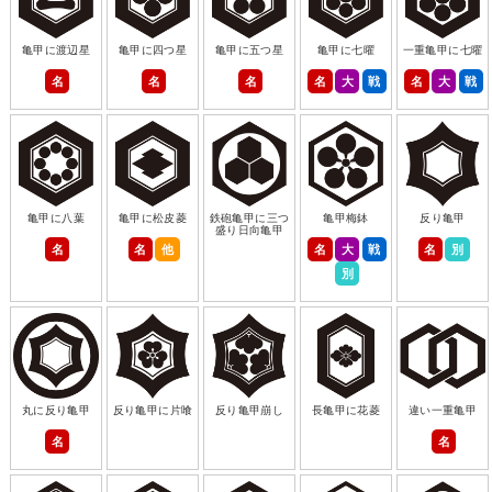
亀甲に渡辺星
亀甲に四つ星
亀甲に五つ星
亀甲に七曜
一重亀甲に七曜
名
名
名
名
大
戦
名
大
戦
亀甲に八葉
亀甲に松皮菱
鉄砲亀甲に三つ
亀甲梅鉢
反り亀甲
盛り日向亀甲
名
名
他
名
大
戦
名
別
別
丸に反り亀甲
反り亀甲に片喰
反り亀甲崩し
長亀甲に花菱
違い一重亀甲
名
名