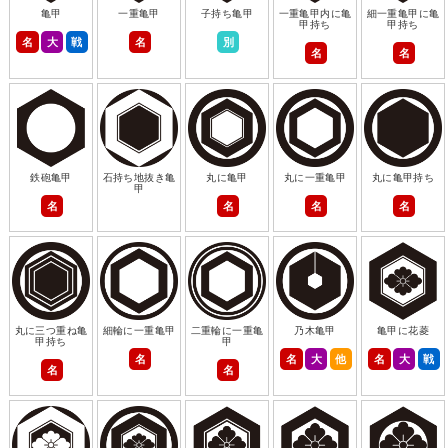
亀甲
一重亀甲
子持ち亀甲
一重亀甲内に亀
細一重亀甲に亀
甲持ち
甲持ち
名
大
戦
名
別
名
名
鉄砲亀甲
石持ち地抜き亀
丸に亀甲
丸に一重亀甲
丸に亀甲持ち
甲
名
名
名
名
丸に三つ重ね亀
細輪に一重亀甲
二重輪に一重亀
乃木亀甲
亀甲に花菱
甲持ち
甲
名
名
大
他
名
大
戦
名
名