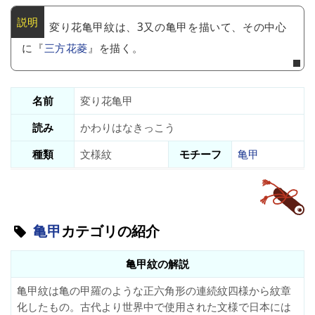
変り花亀甲紋は、3又の亀甲を描いて、その中心
に『
三方花菱
』を描く。
名前
変り花亀甲
読み
かわりはなきっこう
種類
文様紋
モチーフ
亀甲
亀甲
カテゴリの紹介
亀甲紋の解説
亀甲紋は亀の甲羅のような正六角形の連続紋四様から紋章
化したもの。古代より世界中で使用された文様で日本には