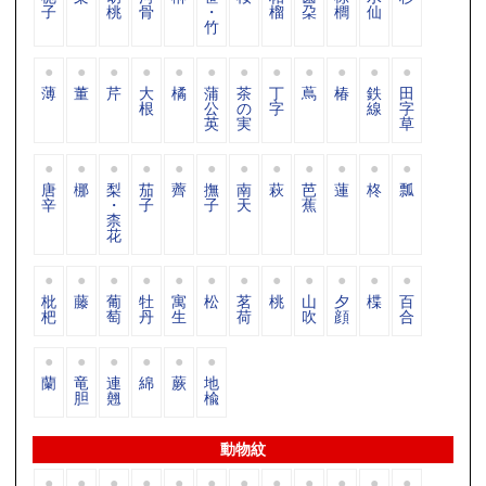
子
桃
骨
・
榴
朶
櫚
仙
竹
薄
董
芹
大
橘
蒲
茶
丁
蔦
椿
鉄
田
根
公
の
字
線
字
英
実
草
唐
梛
梨
茄
薺
撫
南
萩
芭
蓮
柊
瓢
辛
・
子
子
天
蕉
柰
花
枇
藤
葡
牡
寓
松
茗
桃
山
夕
楪
百
杷
萄
丹
生
荷
吹
顔
合
蘭
竜
連
綿
蕨
地
胆
翹
楡
動物紋