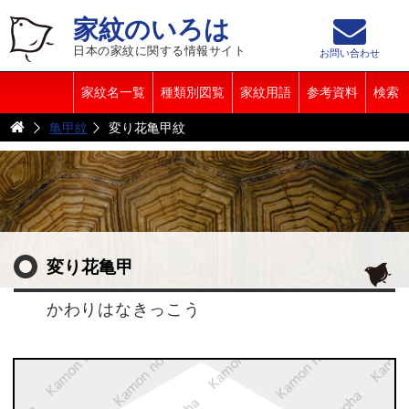
家紋のいろは
日本の家紋に関する情報サイト
お問い合わせ
家紋名一覧
種類別図覧
家紋用語
参考資料
検索
亀甲紋
変り花亀甲紋
変り花亀甲
かわりはなきっこう