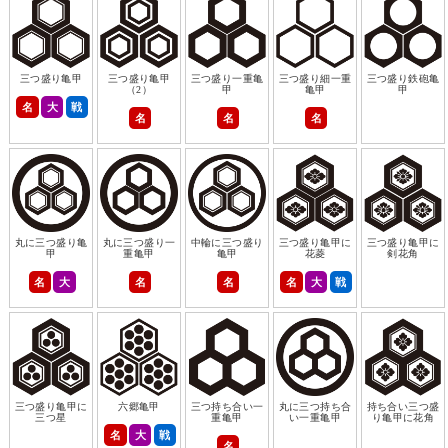
三つ盛り亀甲
三つ盛り亀甲
三つ盛り一重亀
三つ盛り細一重
三つ盛り鉄砲亀
（2）
甲
亀甲
甲
名
大
戦
名
名
名
丸に三つ盛り亀
丸に三つ盛り一
中輪に三つ盛り
三つ盛り亀甲に
三つ盛り亀甲に
甲
重亀甲
亀甲
花菱
剣花角
名
大
名
名
名
大
戦
三つ盛り亀甲に
六郷亀甲
三つ持ち合い一
丸に三つ持ち合
持ち合い三つ盛
三つ星
重亀甲
い一重亀甲
り亀甲に花角
名
大
戦
名