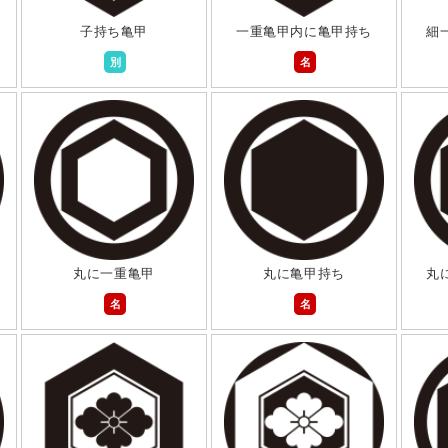
子持ち亀甲
一重亀甲内に亀甲持ち
細
別
名
丸に一重亀甲
丸に亀甲持ち
丸
名
名