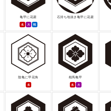
亀甲に花菱
石持ち地抜き亀甲に花菱
名
大
戦
陰亀に甲花角
相馬亀甲
名
名
大