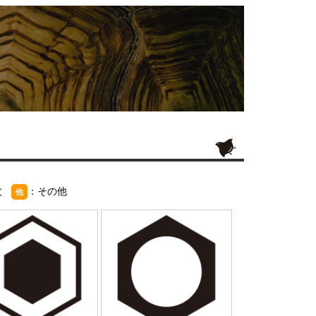
紋
：その他
他