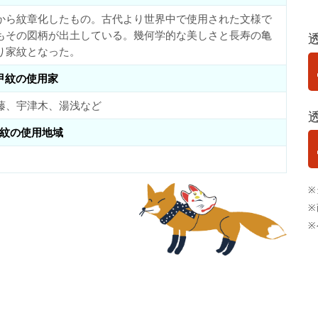
から紋章化したもの。古代より世界中で使用された文様で
もその図柄が出土している。幾何学的な美しさと長寿の亀
り家紋となった。
甲紋の使用家
藤、宇津木、湯浅など
紋の使用地域
※
※
※