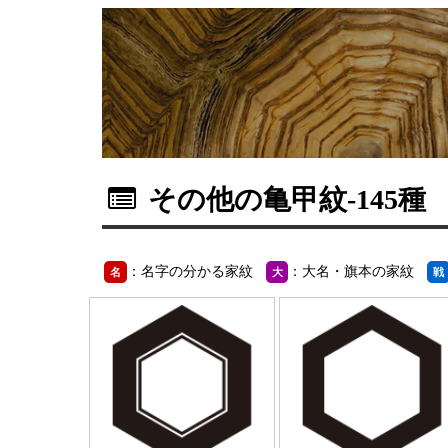
その他の亀甲紋
-145種
：名字の分かる家紋
：大名・旗本の家紋
名
大
戦