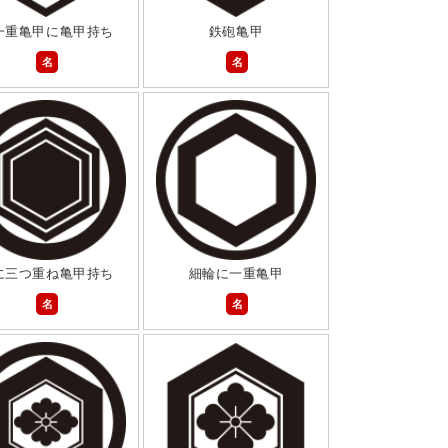
一重亀甲に亀甲持ち
鉄砲亀甲
名
名
に三つ重ね亀甲持ち
細輪に一重亀甲
名
名