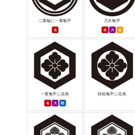
二重輪に一重亀甲
乃木亀甲
名
名
大
他
一重亀甲に花角
鉄砲亀甲に花角
名
大
戦