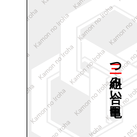
三つ
組み
合い
亀甲