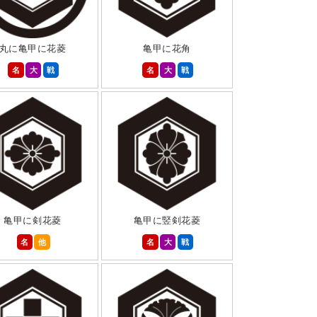
丸に亀甲に花菱
亀甲に花角
名
大
戦
名
大
戦
亀甲に剣花菱
亀甲に竪剣花菱
名
他
名
大
戦