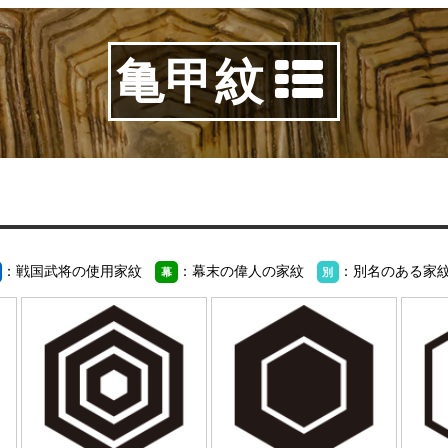
亀甲紋
：戦国武将の使用家紋
：幕末の偉人の家紋
：別名のある家
幕
別