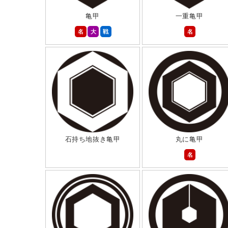
亀甲
一重亀甲
名
大
戦
名
石持ち地抜き亀甲
丸に亀甲
名