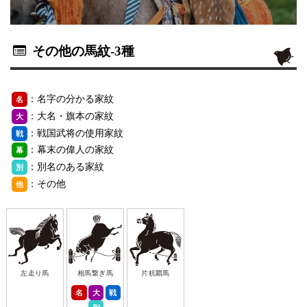
その他の馬紋
-3種
：名字の分かる家紋
名
：大名・旗本の家紋
大
：戦国武将の使用家紋
戦
：幕末の偉人の家紋
幕
：別名のある家紋
別
：その他
他
左走り馬
相馬繋ぎ馬
片杭覇馬
名
大
戦