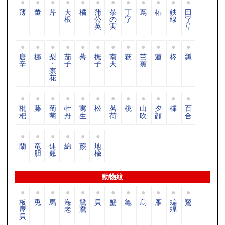
薄
董
芹
大
橘
蒲
茶
丁
蔦
椿
鉄
田
根
公
の
字
線
字
英
実
草
唐
梛
梨
茄
薺
撫
南
萩
芭
蓮
柊
瓢
辛
・
子
子
天
蕉
柰
花
枇
藤
葡
牡
寓
松
茗
桃
山
夕
楪
百
杷
萄
丹
生
荷
吹
顔
合
蘭
竜
連
綿
蕨
地
胆
翹
楡
動物紋
板
兎
馬
海
鴛
貝
蟹
亀
烏
雁
蝙
鷺
屋
老
鴦
蝠
貝