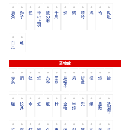
鹿
獅
雀
蟬
鷹
千
蝶
鶴
蜻
鳩
蛤
鳳
角
子
の
の
鳥
蛉
凰
上
羽
羽
百
竜
足
器物紋
赤
網
筏
錨
糸
団
烏
扇
折
櫂
鏡
鍵
鳥
巻
扇
帽
敷
子
額
鉸
傘
笠
舵
桛
金
半
兜
鎌
釜
祇
具
輪
鐘
敷
園
守
杵
杏
釘
轡
久
車
鍬
剣
笄
五
琴
将