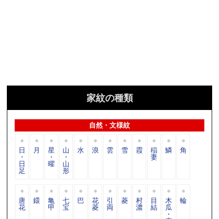
家紋の種類
自然・文様紋
日
月
星
山
水
浪
雲
雪
霞
稲
鱗
角
・
・
・
妻
日
曜
山
足
形
唐
鐶
亀
七
巴
花
引
菱
村
目
木
輪
花
甲
宝
菱
両
濃
結
瓜
・