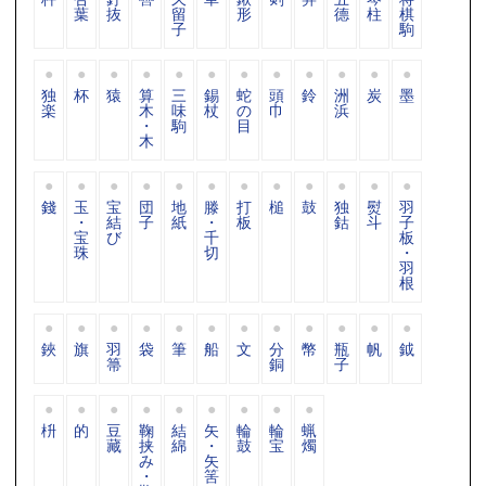
葉
抜
留
形
德
柱
棋
子
駒
独
杯
猿
算
三
錫
蛇
頭
鈴
洲
炭
墨
楽
木
味
杖
の
巾
浜
・
駒
目
木
錢
玉
宝
団
地
滕
打
槌
鼓
独
熨
羽
・
結
子
紙
・
板
鈷
斗
子
宝
び
千
板
珠
切
・
羽
根
鋏
旗
羽
袋
筆
船
文
分
幣
瓶
帆
鉞
箒
銅
子
枡
的
豆
鞠
結
矢
輪
輪
蝋
藏
挟
綿
・
鼓
宝
燭
み
矢
・
筈