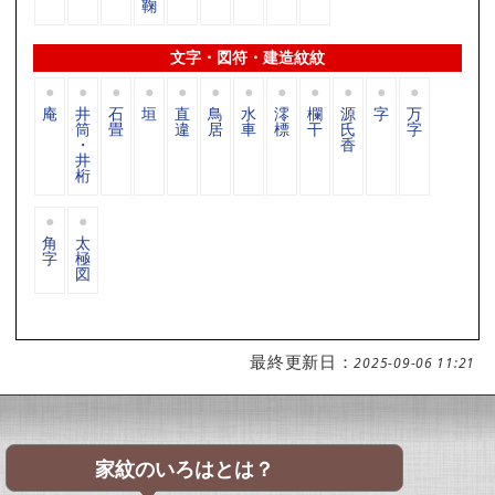
鞠
文字・図符・建造紋紋
庵
井
石
垣
直
鳥
水
澪
欄
源
字
万
筒
畳
違
居
車
標
干
氏
字
・
香
井
桁
角
太
字
極
図
最終更新日：
2025-09-06 11:21
家紋のいろはとは？