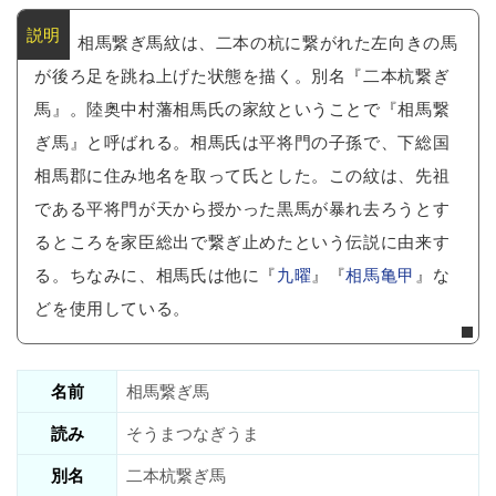
相馬繋ぎ馬紋は、二本の杭に繋がれた左向きの馬
が後ろ足を跳ね上げた状態を描く。別名『二本杭繋ぎ
馬』。陸奥中村藩相馬氏の家紋ということで『相馬繋
ぎ馬』と呼ばれる。相馬氏は平将門の子孫で、下総国
相馬郡に住み地名を取って氏とした。この紋は、先祖
である平将門が天から授かった黒馬が暴れ去ろうとす
るところを家臣総出で繋ぎ止めたという伝説に由来す
る。ちなみに、相馬氏は他に『
九曜
』『
相馬亀甲
』な
どを使用している。
名前
相馬繋ぎ馬
読み
そうまつなぎうま
別名
二本杭繋ぎ馬