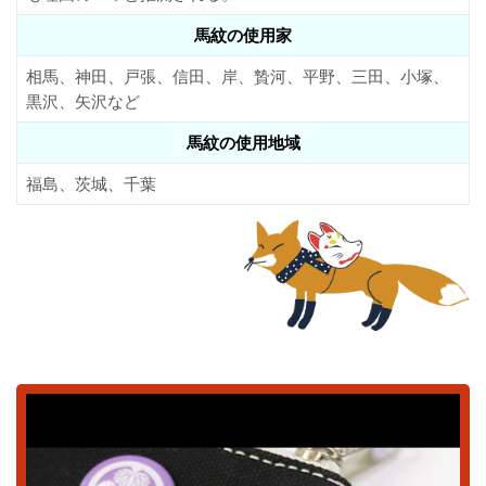
馬紋の使用家
相馬、神田、戸張、信田、岸、贄河、平野、三田、小塚、
黒沢、矢沢など
馬紋の使用地域
福島、茨城、千葉