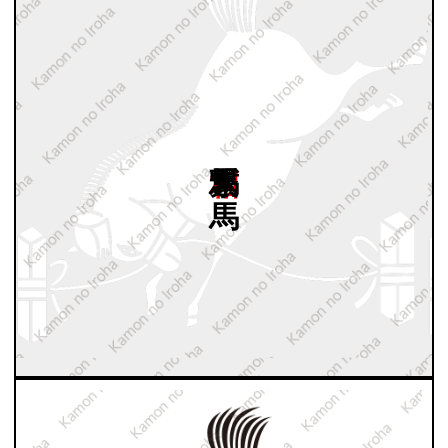
相馬繋ぎ
馬