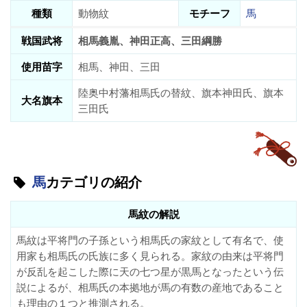
種類
動物紋
モチーフ
馬
戦国武将
相馬義胤、神田正高、三田綱勝
使用苗字
相馬、神田、三田
陸奥中村藩相馬氏の替紋、旗本神田氏、旗本
大名旗本
三田氏
馬
カテゴリの紹介
馬紋の解説
馬紋は平将門の子孫という相馬氏の家紋として有名で、使
用家も相馬氏の氏族に多く見られる。家紋の由来は平将門
が反乱を起こした際に天の七つ星が黒馬となったという伝
説によるが、相馬氏の本拠地が馬の有数の産地であること
も理由の１つと推測される。