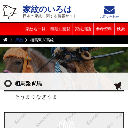
家紋のいろは
日本の家紋に関する情報サイト
お問い合わせ
家紋名一覧
種類別図覧
家紋用語
参考資料
検索
馬紋
相馬繋ぎ馬紋
相馬繋ぎ馬
そうまつなぎうま