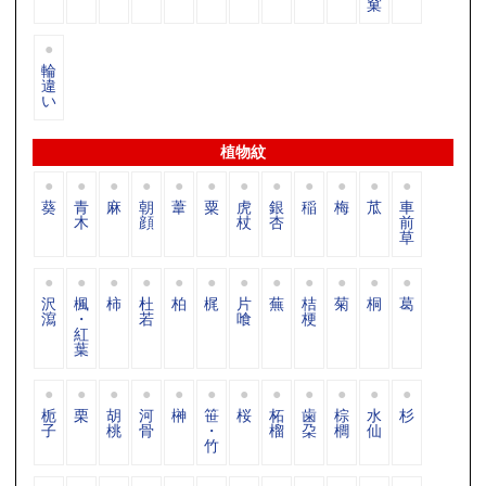
窠
輪
違
い
植物紋
葵
青
麻
朝
葦
粟
虎
銀
稲
梅
苽
車
木
顔
杖
杏
前
草
沢
楓
柿
杜
柏
梶
片
蕪
桔
菊
桐
葛
瀉
・
若
喰
梗
紅
葉
栀
栗
胡
河
榊
笹
桜
柘
歯
棕
水
杉
子
桃
骨
・
榴
朶
櫚
仙
竹