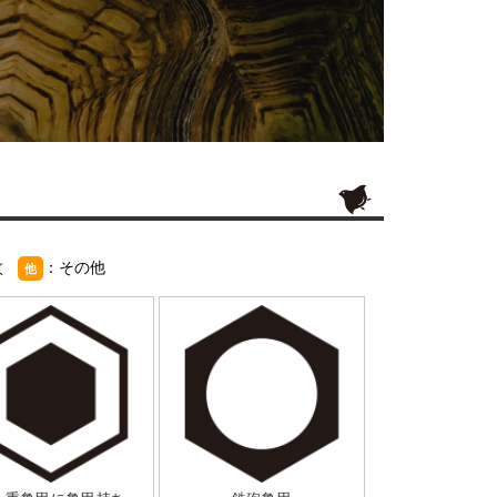
紋
：その他
他