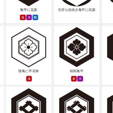
亀甲に花菱
石持ち地抜き亀甲に花菱
名
大
戦
陰亀に甲花角
相馬亀甲
名
名
大