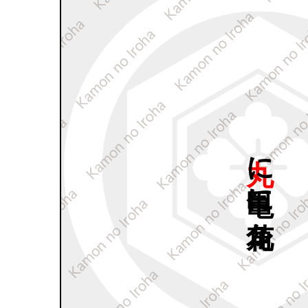
丸に
亀甲に
花角