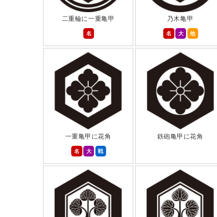
二重輪に一重亀甲
乃木亀甲
名
名
大
他
一重亀甲に花角
鉄砲亀甲に花角
名
大
戦