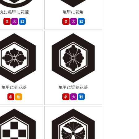
丸に亀甲に花菱
亀甲に花角
名
大
戦
名
大
戦
亀甲に剣花菱
亀甲に竪剣花菱
名
他
名
大
戦