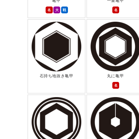
亀甲
一重亀甲
名
大
戦
名
石持ち地抜き亀甲
丸に亀甲
名