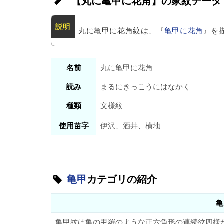
【丸に亀甲に花角】の家紋データ
丸に亀甲に花角紋は、『
亀甲に花角
』を
名前
丸に亀甲に花角
読み
まるにきっこうにはなかく
種類
文様紋
使用苗字
伊沢、酒井、横地
亀甲
カテゴリの紹介
亀
亀甲紋は亀の甲羅のような正六角形の連続紋四様