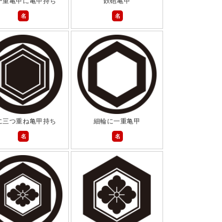
一重亀甲に亀甲持ち
鉄砲亀甲
名
名
に三つ重ね亀甲持ち
細輪に一重亀甲
名
名