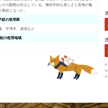
もその図柄が出土している。幾何学的な美しさと長寿の亀
り家紋となった。
甲紋の使用家
藤、宇津木、湯浅など
紋の使用地域
※
※
※