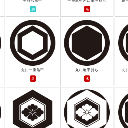
子持ち亀甲
一重亀甲内に亀甲持ち
細
別
名
丸に一重亀甲
丸に亀甲持ち
丸
名
名