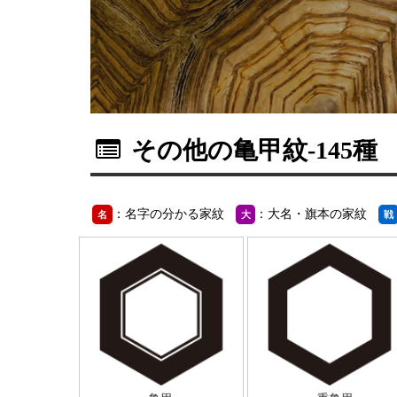
その他の亀甲紋
-145種
：名字の分かる家紋
：大名・旗本の家紋
名
大
戦