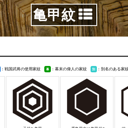
亀甲紋
：戦国武将の使用家紋
：幕末の偉人の家紋
：別名のある家
幕
別