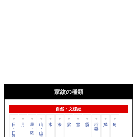
家紋の種類
自然・文様紋
日
月
星
山
水
浪
雲
雪
霞
稲
鱗
角
・
・
・
妻
日
曜
山