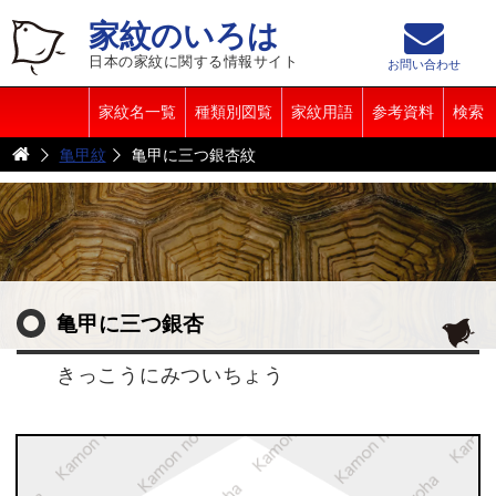
家紋のいろは
日本の家紋に関する情報サイト
お問い合わせ
家紋名一覧
種類別図覧
家紋用語
参考資料
検索
亀甲紋
亀甲に三つ銀杏紋
亀甲に三つ銀杏
きっこうにみついちょう