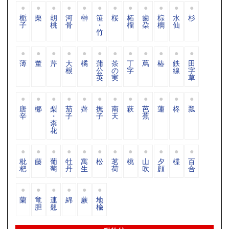
栀
栗
胡
河
榊
笹
桜
柘
歯
棕
水
杉
子
桃
骨
・
榴
朶
櫚
仙
竹
薄
董
芹
大
橘
蒲
茶
丁
蔦
椿
鉄
田
根
公
の
字
線
字
英
実
草
唐
梛
梨
茄
薺
撫
南
萩
芭
蓮
柊
瓢
辛
・
子
子
天
蕉
柰
花
枇
藤
葡
牡
寓
松
茗
桃
山
夕
楪
百
杷
萄
丹
生
荷
吹
顔
合
蘭
竜
連
綿
蕨
地
胆
翹
楡