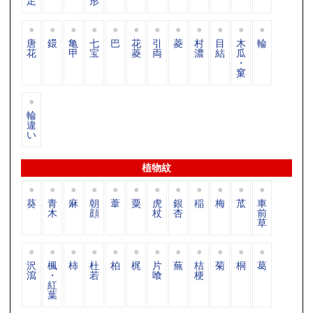
足
形
唐
鐶
亀
七
巴
花
引
菱
村
目
木
輪
花
甲
宝
菱
両
濃
結
瓜
・
窠
輪
違
い
植物紋
葵
青
麻
朝
葦
粟
虎
銀
稲
梅
苽
車
木
顔
杖
杏
前
草
沢
楓
柿
杜
柏
梶
片
蕪
桔
菊
桐
葛
瀉
・
若
喰
梗
紅
葉