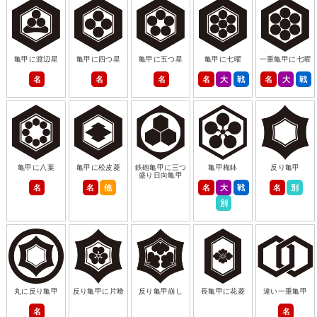
亀甲に渡辺星
亀甲に四つ星
亀甲に五つ星
亀甲に七曜
一重亀甲に七曜
名
名
名
名
大
戦
名
大
戦
亀甲に八葉
亀甲に松皮菱
鉄砲亀甲に三つ
亀甲梅鉢
反り亀甲
盛り日向亀甲
名
名
他
名
大
戦
名
別
別
丸に反り亀甲
反り亀甲に片喰
反り亀甲崩し
長亀甲に花菱
違い一重亀甲
名
名