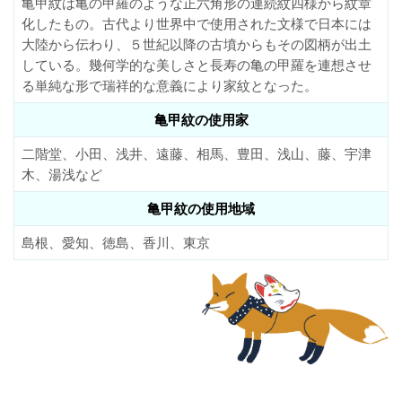
亀甲紋は亀の甲羅のような正六角形の連続紋四様から紋章
化したもの。古代より世界中で使用された文様で日本には
大陸から伝わり、５世紀以降の古墳からもその図柄が出土
している。幾何学的な美しさと長寿の亀の甲羅を連想させ
る単純な形で瑞祥的な意義により家紋となった。
亀甲紋の使用家
二階堂、小田、浅井、遠藤、相馬、豊田、浅山、藤、宇津
木、湯浅など
亀甲紋の使用地域
島根、愛知、徳島、香川、東京