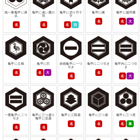
陰一重亀甲に洲
亀甲に違い鷹の
亀甲に切り竹十
亀甲に橘
亀甲に揚羽蝶
浜
羽
字
名
名
大
名
名
名
別
亀甲に立鶴
亀甲に巴
鉄砲亀甲に一つ
亀甲に二つ引き
亀甲内に二つ引
引き
き
名
名
大
名
名
名
大
一重亀甲に二つ
亀甲に三つ盛り
亀甲に三階菱
亀甲に三つ菱
亀甲に三つ星
引き
亀甲に花菱
名
名
名
幕
名
名