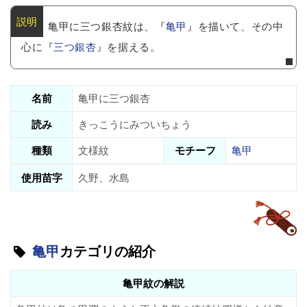
亀甲に三つ銀杏紋は、『
亀甲
』を描いて、その中
心に『
三つ銀杏
』を据える。
名前
亀甲に三つ銀杏
読み
きっこうにみついちょう
種類
文様紋
モチーフ
亀甲
使用苗字
久野、水島
亀甲
カテゴリの紹介
亀甲紋の解説