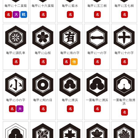
亀甲に十二葉菊
亀甲に十六葉菊
亀甲に菊水
亀甲に五三桐
亀甲に五七桐
名
大
戦
名
名
名
名
亀甲に源氏車
亀甲に山桜
亀甲に有の字
亀甲に一の字
亀甲に十の字
名
名
名
他
名
名
亀甲に小の字
亀甲に蛇の目
亀甲に洲浜
一重亀甲に洲浜
一重亀甲に陰洲
浜
名
大
名
名
名
名