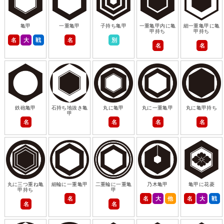
亀甲
一重亀甲
子持ち亀甲
一重亀甲内に亀
細一重亀甲に亀
甲持ち
甲持ち
名
大
戦
名
別
名
名
鉄砲亀甲
石持ち地抜き亀
丸に亀甲
丸に一重亀甲
丸に亀甲持ち
甲
名
名
名
名
丸に三つ重ね亀
細輪に一重亀甲
二重輪に一重亀
乃木亀甲
亀甲に花菱
甲持ち
甲
名
名
大
他
名
大
戦
名
名