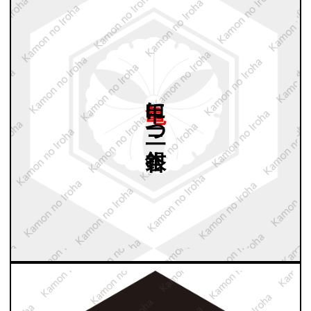
亀甲に
三つ
銀杏