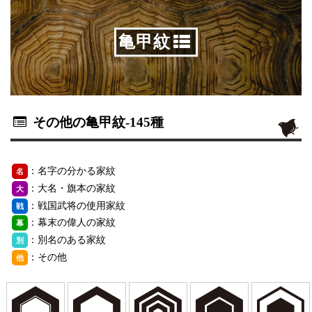
亀甲紋
その他の亀甲紋
-145種
：名字の分かる家紋
名
：大名・旗本の家紋
大
：戦国武将の使用家紋
戦
：幕末の偉人の家紋
幕
：別名のある家紋
別
：その他
他