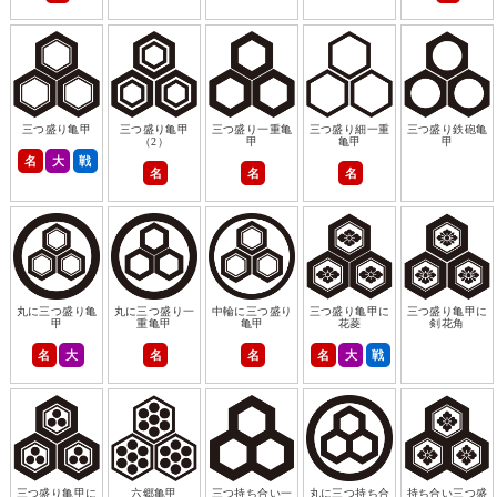
三つ盛り亀甲
三つ盛り亀甲
三つ盛り一重亀
三つ盛り細一重
三つ盛り鉄砲亀
（2）
甲
亀甲
甲
名
大
戦
名
名
名
丸に三つ盛り亀
丸に三つ盛り一
中輪に三つ盛り
三つ盛り亀甲に
三つ盛り亀甲に
甲
重亀甲
亀甲
花菱
剣花角
名
大
名
名
名
大
戦
三つ盛り亀甲に
六郷亀甲
三つ持ち合い一
丸に三つ持ち合
持ち合い三つ盛