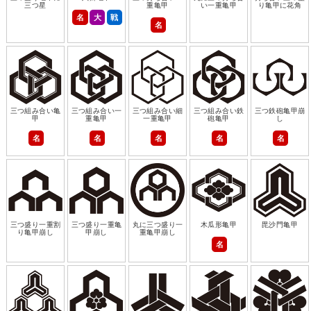
三つ星
重亀甲
い一重亀甲
り亀甲に花角
名
大
戦
名
三つ組み合い亀
三つ組み合い一
三つ組み合い細
三つ組み合い鉄
三つ鉄砲亀甲崩
甲
重亀甲
一重亀甲
砲亀甲
し
名
名
名
名
名
三つ盛り一重割
三つ盛り一重亀
丸に三つ盛り一
木瓜形亀甲
毘沙門亀甲
り亀甲崩し
甲崩し
重亀甲崩し
名