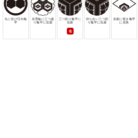
丸に並び日向亀
糸雪輪に三つ盛
三つ割り亀甲に
持ち合い三つ割
糸菱に覗き亀甲
甲
り亀甲に花菱
花菱
り亀甲に花菱
に花角
名