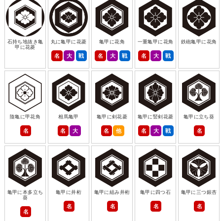
石持ち地抜き亀
丸に亀甲に花菱
亀甲に花角
一重亀甲に花角
鉄砲亀甲に花角
甲に花菱
名
大
戦
名
大
戦
名
大
戦
陰亀に甲花角
相馬亀甲
亀甲に剣花菱
亀甲に竪剣花菱
亀甲に立ち葵
名
名
大
名
他
名
大
戦
名
亀甲に本多立ち
亀甲に井桁
亀甲に組み井桁
亀甲に四つ石
亀甲に三つ銀杏
葵
名
名
名
名
名