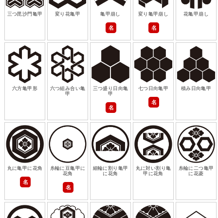
三つ毘沙門亀甲
変り花亀甲
亀甲崩し
変り亀甲崩し
花亀甲崩し
名
名
六方亀甲形
六つ組み合い亀
三つ盛り日向亀
七つ日向亀甲
積み日向亀甲
甲
甲
名
名
丸に亀甲に花角
糸輪に豆亀甲に
細輪に割り亀甲
丸に対い割り亀
糸輪に二つ亀甲
花角
に花角
甲に花角
に花菱
名
名