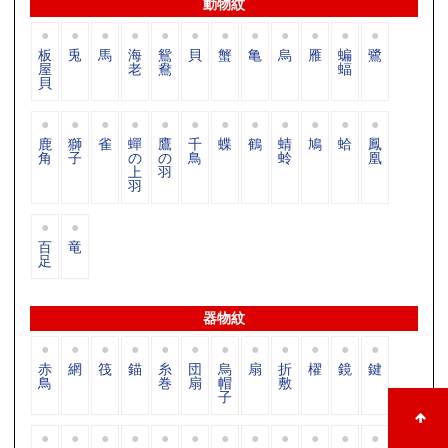
動物紋
板
兎
馬
海
鴛
貝
蟹
亀
烏
雁
蝙
鷺
屋
老
鴦
蝠
貝
鹿
獅
雀
蟬
鷹
千
蝶
鶴
蜻
鳩
蛤
鳳
角
子
の
の
鳥
蛉
凰
上
羽
羽
百
竜
足
器物紋
赤
網
筏
錨
糸
団
烏
扇
折
櫂
鏡
鍵
鳥
巻
扇
帽
敷
子