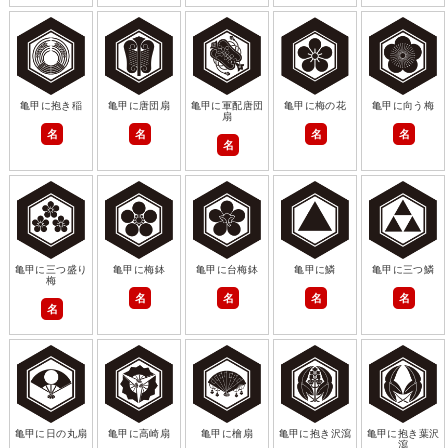
亀甲に抱き稲
亀甲に唐団扇
亀甲に軍配唐団
亀甲に梅の花
亀甲に向う梅
扇
名
名
名
名
名
亀甲に三つ盛り
亀甲に梅鉢
亀甲に台梅鉢
亀甲に鱗
亀甲に三つ鱗
梅
名
名
名
名
名
亀甲に日の丸扇
亀甲に高崎扇
亀甲に檜扇
亀甲に抱き沢瀉
亀甲に抱き葉沢
瀉