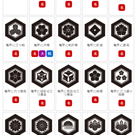
名
名
名
名
亀甲に三つ柏
亀甲に片喰
亀甲に剣片喰
亀甲に釘抜
亀甲に唐花
名
名
大
戦
名
名
名
亀甲に六つ唐花
亀甲に頭合せ三
亀甲に尻合せ三
亀甲に桔梗
亀甲に三つ盛り
つ雁金
つ雁金
桔梗
名
名
名
名
名