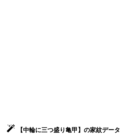
【中輪に三つ盛り亀甲】の家紋データ