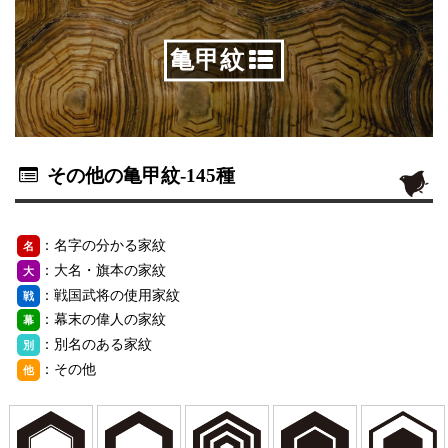
亀甲紋
その他の亀甲紋
-145種
：名字の分かる家紋
名
：大名・旗本の家紋
大
：戦国武将の使用家紋
戦
：幕末の偉人の家紋
幕
：別名のある家紋
別
：その他
他