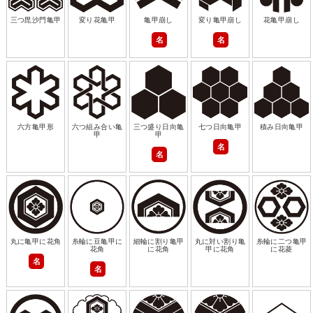
三つ毘沙門亀甲
変り花亀甲
亀甲崩し
変り亀甲崩し
花亀甲崩し
名
名
六方亀甲形
六つ組み合い亀
三つ盛り日向亀
七つ日向亀甲
積み日向亀甲
甲
甲
名
名
丸に亀甲に花角
糸輪に豆亀甲に
細輪に割り亀甲
丸に対い割り亀
糸輪に二つ亀甲
花角
に花角
甲に花角
に花菱
名
名