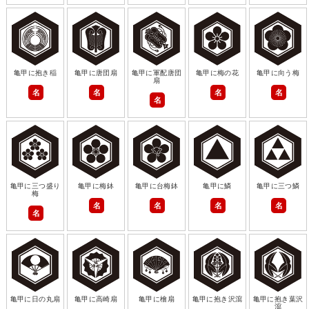
亀甲に抱き稲
亀甲に唐団扇
亀甲に軍配唐団
亀甲に梅の花
亀甲に向う梅
扇
名
名
名
名
名
亀甲に三つ盛り
亀甲に梅鉢
亀甲に台梅鉢
亀甲に鱗
亀甲に三つ鱗
梅
名
名
名
名
名
亀甲に日の丸扇
亀甲に高崎扇
亀甲に檜扇
亀甲に抱き沢瀉
亀甲に抱き葉沢
瀉