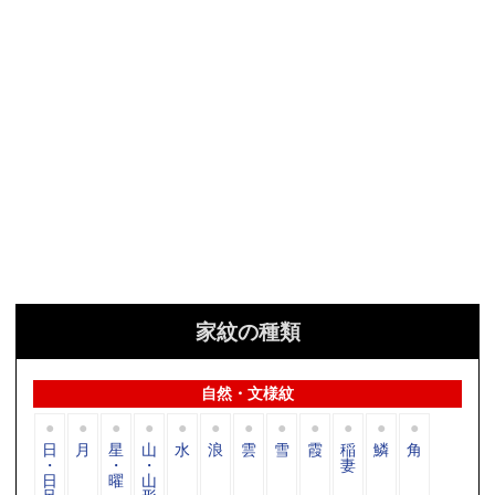
家紋の種類
自然・文様紋
日
月
星
山
水
浪
雲
雪
霞
稲
鱗
角
・
・
・
妻
日
曜
山