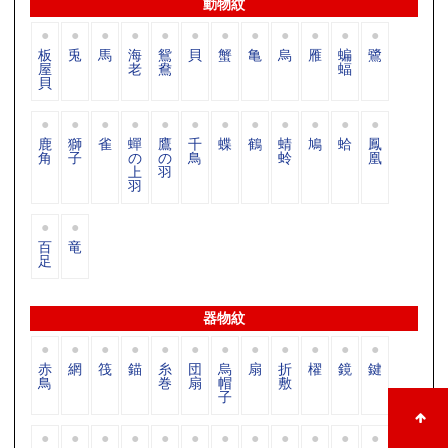
動物紋
板
兎
馬
海
鴛
貝
蟹
亀
烏
雁
蝙
鷺
屋
老
鴦
蝠
貝
鹿
獅
雀
蟬
鷹
千
蝶
鶴
蜻
鳩
蛤
鳳
角
子
の
の
鳥
蛉
凰
上
羽
羽
百
竜
足
器物紋
赤
網
筏
錨
糸
団
烏
扇
折
櫂
鏡
鍵
鳥
巻
扇
帽
敷
子