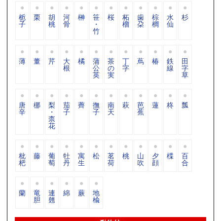
栀
栗
胡
河
榊
笹
桜
柘
歯
棕
水
杉
子
桃
骨
・
榴
朶
櫚
仙
竹
薄
董
芹
大
橘
蒲
茶
丁
蔦
椿
鉄
田
根
公
の
字
線
字
英
実
草
唐
梛
梨
茄
薺
撫
南
萩
芭
蓮
柊
瓢
辛
・
子
子
天
蕉
柰
花
枇
藤
葡
牡
寓
松
茗
桃
山
夕
楪
百
杷
萄
丹
生
荷
吹
顔
合
蘭
竜
連
綿
蕨
地
胆
翹
楡