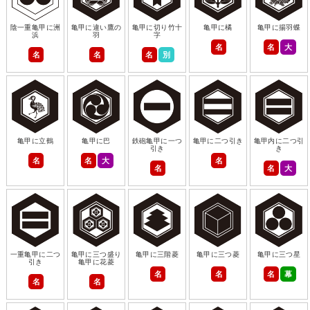
陰一重亀甲に洲
亀甲に違い鷹の
亀甲に切り竹十
亀甲に橘
亀甲に揚羽蝶
浜
羽
字
名
名
大
名
名
名
別
亀甲に立鶴
亀甲に巴
鉄砲亀甲に一つ
亀甲に二つ引き
亀甲内に二つ引
引き
き
名
名
大
名
名
名
大
一重亀甲に二つ
亀甲に三つ盛り
亀甲に三階菱
亀甲に三つ菱
亀甲に三つ星
引き
亀甲に花菱
名
名
名
幕
名
名