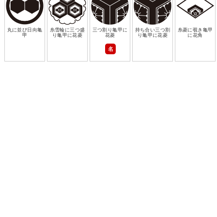
丸に並び日向亀
糸雪輪に三つ盛
三つ割り亀甲に
持ち合い三つ割
糸菱に覗き亀甲
甲
り亀甲に花菱
花菱
り亀甲に花菱
に花角
名