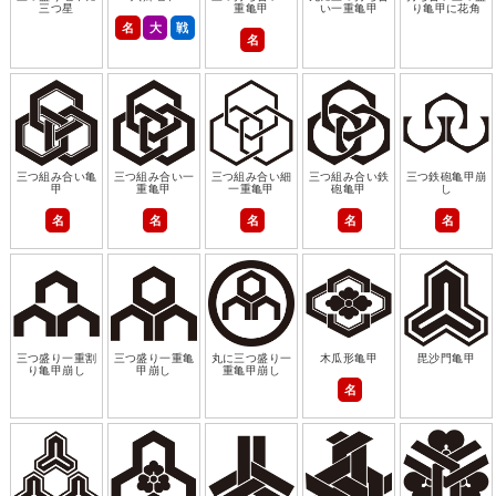
三つ星
重亀甲
い一重亀甲
り亀甲に花角
名
大
戦
名
三つ組み合い亀
三つ組み合い一
三つ組み合い細
三つ組み合い鉄
三つ鉄砲亀甲崩
甲
重亀甲
一重亀甲
砲亀甲
し
名
名
名
名
名
三つ盛り一重割
三つ盛り一重亀
丸に三つ盛り一
木瓜形亀甲
毘沙門亀甲
り亀甲崩し
甲崩し
重亀甲崩し
名