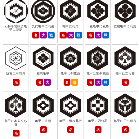
石持ち地抜き亀
丸に亀甲に花菱
亀甲に花角
一重亀甲に花角
鉄砲亀甲に花角
甲に花菱
名
大
戦
名
大
戦
名
大
戦
陰亀に甲花角
相馬亀甲
亀甲に剣花菱
亀甲に竪剣花菱
亀甲に立ち葵
名
名
大
名
他
名
大
戦
名
亀甲に本多立ち
亀甲に井桁
亀甲に組み井桁
亀甲に四つ石
亀甲に三つ銀杏
葵
名
名
名
名
名