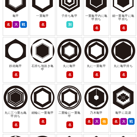
亀甲
一重亀甲
子持ち亀甲
一重亀甲内に亀
細一重亀甲に亀
甲持ち
甲持ち
名
大
戦
名
別
名
名
鉄砲亀甲
石持ち地抜き亀
丸に亀甲
丸に一重亀甲
丸に亀甲持ち
甲
名
名
名
名
丸に三つ重ね亀
細輪に一重亀甲
二重輪に一重亀
乃木亀甲
亀甲に花菱
甲持ち
甲
名
名
大
他
名
大
戦
名
名