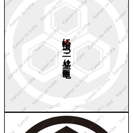
中輪に
三つ
盛り
亀甲