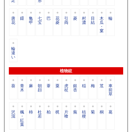
足
形
唐
鐶
亀
七
巴
花
引
菱
村
目
木
輪
花
甲
宝
菱
両
濃
結
瓜
・
窠
輪
違
い
植物紋
葵
青
麻
朝
葦
粟
虎
銀
稲
梅
苽
車
木
顔
杖
杏
前
草
沢
楓
柿
杜
柏
梶
片
蕪
桔
菊
桐
葛
瀉
・
若
喰
梗
紅
葉