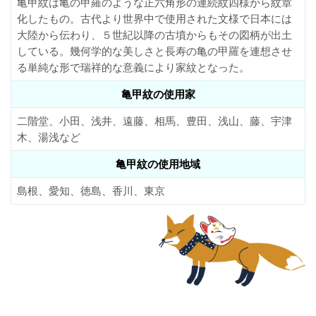
亀甲紋は亀の甲羅のような正六角形の連続紋四様から紋章
化したもの。古代より世界中で使用された文様で日本には
大陸から伝わり、５世紀以降の古墳からもその図柄が出土
している。幾何学的な美しさと長寿の亀の甲羅を連想させ
る単純な形で瑞祥的な意義により家紋となった。
亀甲紋の使用家
二階堂、小田、浅井、遠藤、相馬、豊田、浅山、藤、宇津
木、湯浅など
亀甲紋の使用地域
島根、愛知、徳島、香川、東京