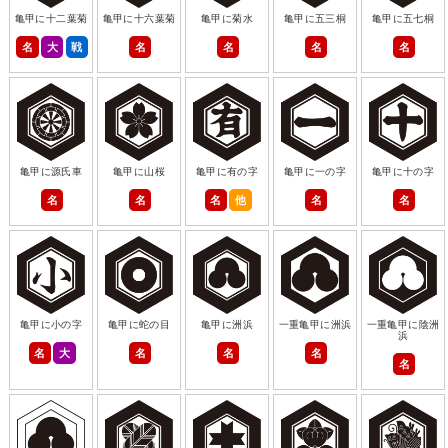
亀甲に十二葉菊
亀甲に十六葉菊
亀甲に菊水
亀甲に五三桐
亀甲に五七桐
名
大
戦
名
名
名
名
亀甲に源氏車
亀甲に山桜
亀甲に有の字
亀甲に一の字
亀甲に十の字
名
名
名
他
名
名
亀甲に小の字
亀甲に蛇の目
亀甲に洲浜
一重亀甲に洲浜
一重亀甲に陰洲
浜
名
大
名
名
名
名