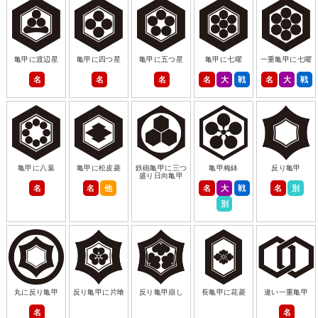
亀甲に渡辺星
亀甲に四つ星
亀甲に五つ星
亀甲に七曜
一重亀甲に七曜
名
名
名
名
大
戦
名
大
戦
亀甲に八葉
亀甲に松皮菱
鉄砲亀甲に三つ
亀甲梅鉢
反り亀甲
盛り日向亀甲
名
名
他
名
大
戦
名
別
別
丸に反り亀甲
反り亀甲に片喰
反り亀甲崩し
長亀甲に花菱
違い一重亀甲
名
名