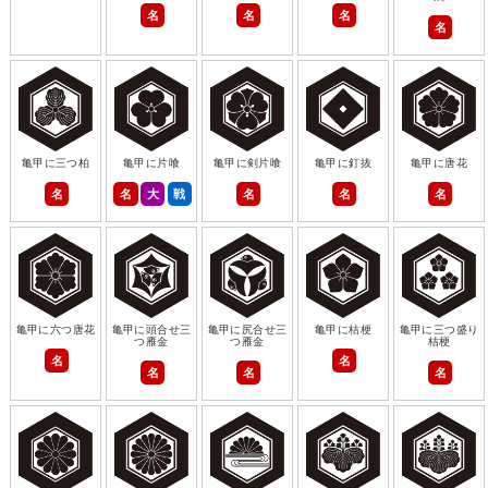
名
名
名
名
亀甲に三つ柏
亀甲に片喰
亀甲に剣片喰
亀甲に釘抜
亀甲に唐花
名
名
大
戦
名
名
名
亀甲に六つ唐花
亀甲に頭合せ三
亀甲に尻合せ三
亀甲に桔梗
亀甲に三つ盛り
つ雁金
つ雁金
桔梗
名
名
名
名
名