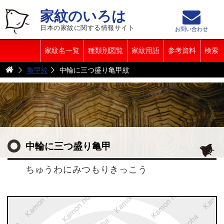
家紋のいろは
日本の家紋に関する情報サイト
お問い合わせ
家紋名一覧
種類別図覧
家紋用語
参考資料
検索
亀甲紋
中輪に三つ盛り亀甲紋
中輪に三つ盛り亀甲
ちゅうわにみつもりきっこう