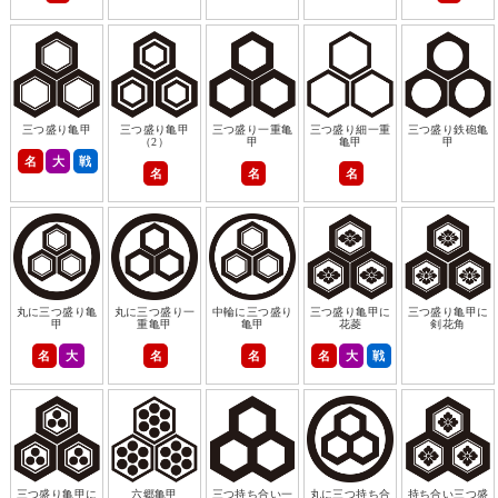
三つ盛り亀甲
三つ盛り亀甲
三つ盛り一重亀
三つ盛り細一重
三つ盛り鉄砲亀
（2）
甲
亀甲
甲
名
大
戦
名
名
名
丸に三つ盛り亀
丸に三つ盛り一
中輪に三つ盛り
三つ盛り亀甲に
三つ盛り亀甲に
甲
重亀甲
亀甲
花菱
剣花角
名
大
名
名
名
大
戦
三つ盛り亀甲に
六郷亀甲
三つ持ち合い一
丸に三つ持ち合
持ち合い三つ盛