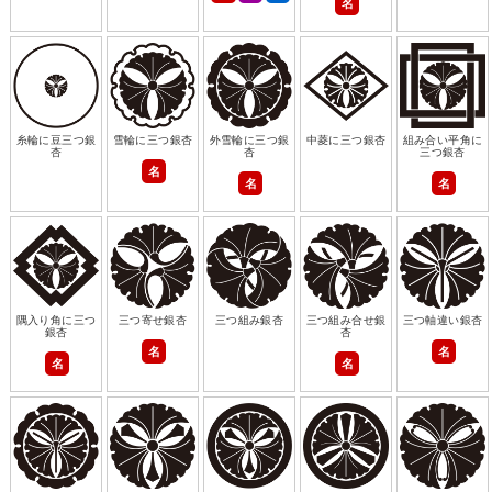
名
糸輪に豆三つ銀
雪輪に三つ銀杏
外雪輪に三つ銀
中菱に三つ銀杏
組み合い平角に
杏
杏
三つ銀杏
名
名
名
隅入り角に三つ
三つ寄せ銀杏
三つ組み銀杏
三つ組み合せ銀
三つ軸違い銀杏
銀杏
杏
名
名
名
名