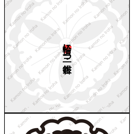
雪輪に
三つ
銀杏