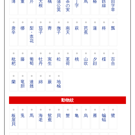
薄
董
芹
大
橘
蒲
茶
丁
蔦
椿
鉄
田
根
公
の
字
線
字
英
実
草
唐
梛
梨
茄
薺
撫
南
萩
芭
蓮
柊
瓢
辛
・
子
子
天
蕉
柰
花
枇
藤
葡
牡
寓
松
茗
桃
山
夕
楪
百
杷
萄
丹
生
荷
吹
顔
合
蘭
竜
連
綿
蕨
地
胆
翹
楡
動物紋
板
兎
馬
海
鴛
貝
蟹
亀
烏
雁
蝙
鷺
屋
老
鴦
蝠
貝