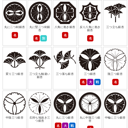
丸に二つ剣銀杏
丸に竪二つ剣銀
八角に抱き銀杏
反り八角に抱き
三つ立ち銀杏
杏
銀杏
名
名
名
別
名
変り三つ銀杏
三つ立ち軸違い
三つ落ち銀杏
三つ銀杏
陰三つ銀杏
銀杏
名
大
戦
名
中陰三つ銀杏
石持ち地抜き三
丸に三つ銀杏
丸に中陰三つ銀
中輪に三つ銀杏
つ銀杏
杏
名
大
戦