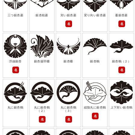
三つ銀杏菱
銀杏枝菱
対い銀杏菱
変り向い銀杏菱
蔓銀杏菱
名
名
浮線銀杏
銀杏揚羽蝶
銀杏蝶
銀杏鶴
銀杏鶴（２）
名
名
丸に銀杏鶴
丸に銀杏鶴
丸に銀杏鶴
総陰丸に銀杏鶴
上下対い銀杏鶴
（２）
（３）
名
名
名