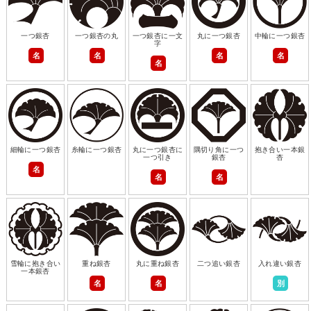
一つ銀杏
一つ銀杏の丸
一つ銀杏に一文
丸に一つ銀杏
中輪に一つ銀杏
字
名
名
名
名
名
細輪に一つ銀杏
糸輪に一つ銀杏
丸に一つ銀杏に
隅切り角に一つ
抱き合い一本銀
一つ引き
銀杏
杏
名
名
名
雪輪に抱き合い
重ね銀杏
丸に重ね銀杏
二つ追い銀杏
入れ違い銀杏
一本銀杏
名
名
別