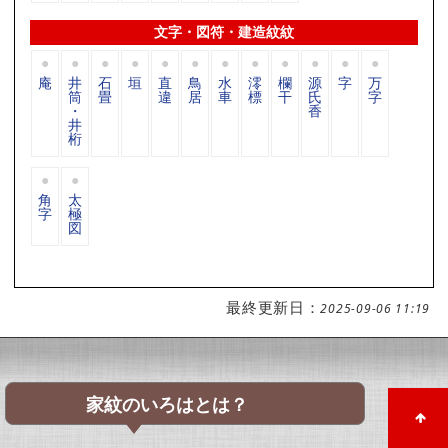
文字・図符・建造紋紋
庵
井
石
垣
直
鳥
水
澪
欄
源
字
万
筒
畳
違
居
車
標
干
氏
字
・
香
井
桁
角
太
字
極
図
最終更新日：
2025-09-06 11:19
家紋のいろはとは？