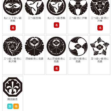
丸に上下対い銀
三つ銀杏鶴
丸に三つ銀杏鶴
三つ銀杏に片喰
三つ追い銀杏に
杏鶴
片喰
名
名
名
三つ追い銀杏に
浮線銀杏に花菱
丸に浮線銀杏に
三つ割り銀杏に
五つ追い銀杏に
剣片喰
花菱
花菱
花菱
名
隅切銀杏
別
他