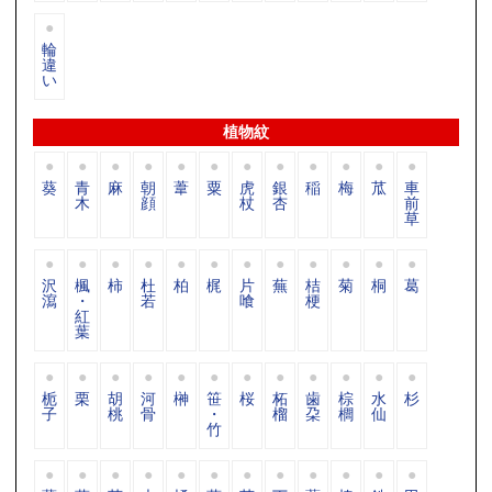
輪
違
い
植物紋
葵
青
麻
朝
葦
粟
虎
銀
稲
梅
苽
車
木
顔
杖
杏
前
草
沢
楓
柿
杜
柏
梶
片
蕪
桔
菊
桐
葛
瀉
・
若
喰
梗
紅
葉
栀
栗
胡
河
榊
笹
桜
柘
歯
棕
水
杉
子
桃
骨
・
榴
朶
櫚
仙
竹