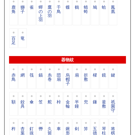
鹿
獅
雀
蟬
鷹
千
蝶
鶴
蜻
鳩
蛤
鳳
角
子
の
の
鳥
蛉
凰
上
羽
羽
百
竜
足
器物紋
赤
網
筏
錨
糸
団
烏
扇
折
櫂
鏡
鍵
鳥
巻
扇
帽
敷
子
額
鉸
傘
笠
舵
桛
金
半
兜
鎌
釜
祇
具
輪
鐘
敷
園
守
杵
杏
釘
轡
久
車
鍬
剣
笄
五
琴
将
葉
抜
留
形
德
柱
棋