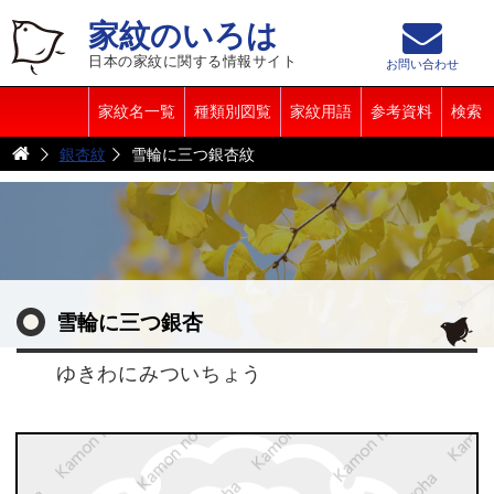
家紋のいろは
日本の家紋に関する情報サイト
お問い合わせ
家紋名一覧
種類別図覧
家紋用語
参考資料
検索
銀杏紋
雪輪に三つ銀杏紋
雪輪に三つ銀杏
ゆきわにみついちょう