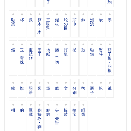
子
駒
独
杯
猿
算
三
錫
蛇
頭
鈴
洲
炭
墨
楽
木
味
杖
の
巾
浜
・
駒
目
木
錢
玉
宝
団
地
滕
打
槌
鼓
独
熨
羽
・
結
子
紙
・
板
鈷
斗
子
宝
び
千
板
珠
切
・
羽
根
鋏
旗
羽
袋
筆
船
文
分
幣
瓶
帆
鉞
箒
銅
子
枡
的
豆
鞠
結
矢
輪
輪
蝋
藏
挟
綿
・
鼓
宝
燭
み
矢
・
筈
鞠