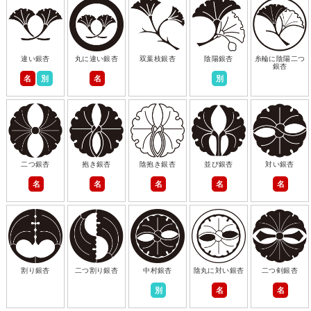
違い銀杏
丸に違い銀杏
双葉枝銀杏
陰陽銀杏
糸輪に陰陽二つ
銀杏
名
別
名
別
二つ銀杏
抱き銀杏
陰抱き銀杏
並び銀杏
対い銀杏
名
名
名
名
名
割り銀杏
二つ割り銀杏
中村銀杏
陰丸に対い銀杏
二つ剣銀杏
別
名
名