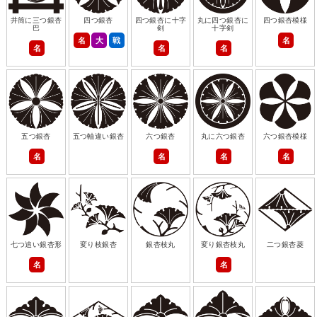
井筒に三つ銀杏
四つ銀杏
四つ銀杏に十字
丸に四つ銀杏に
四つ銀杏模様
巴
剣
十字剣
名
大
戦
名
名
名
名
五つ銀杏
五つ軸違い銀杏
六つ銀杏
丸に六つ銀杏
六つ銀杏模様
名
名
名
名
七つ追い銀杏形
変り枝銀杏
銀杏枝丸
変り銀杏枝丸
二つ銀杏菱
名
名