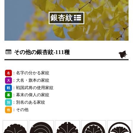
銀杏紋
その他の銀杏紋
-111種
：名字の分かる家紋
名
：大名・旗本の家紋
大
：戦国武将の使用家紋
戦
：幕末の偉人の家紋
幕
：別名のある家紋
別
：その他
他