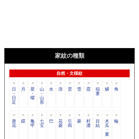
家紋の種類
自然・文様紋
日
月
星
山
水
浪
雲
雪
霞
稲
鱗
角
・
・
・
妻
日
曜
山
足
形
唐
鐶
亀
七
巴
花
引
菱
村
目
木
輪
花
甲
宝
菱
両
濃
結
瓜
・
窠