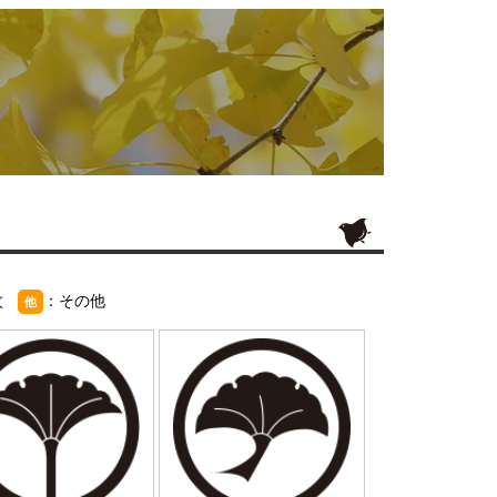
紋
：その他
他