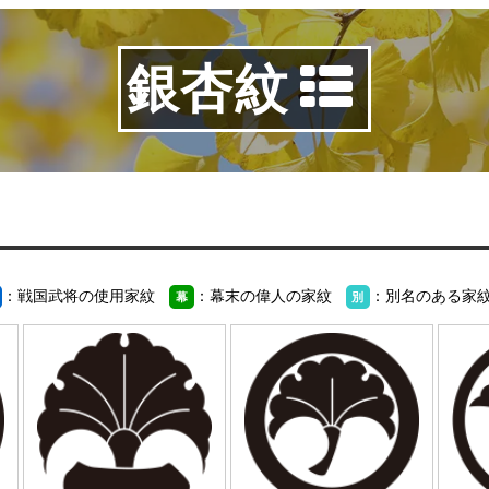
銀杏紋
：戦国武将の使用家紋
：幕末の偉人の家紋
：別名のある家
幕
別