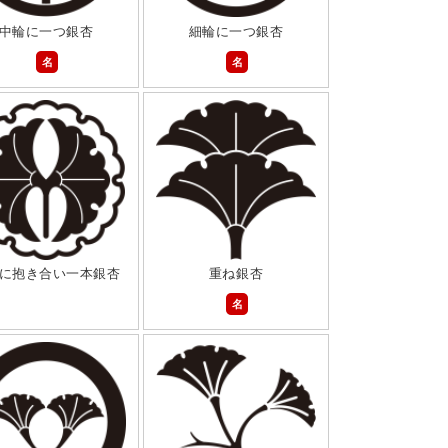
中輪に一つ銀杏
細輪に一つ銀杏
名
名
に抱き合い一本銀杏
重ね銀杏
名