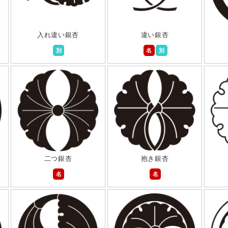
入れ違い銀杏
違い銀杏
別
名
別
二つ銀杏
抱き銀杏
名
名