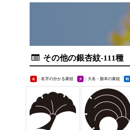
その他の銀杏紋
-111種
：名字の分かる家紋
：大名・旗本の家紋
名
大
戦