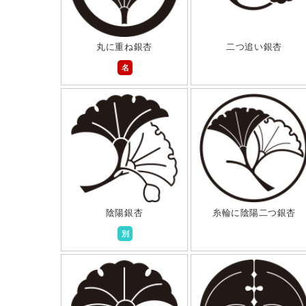
丸に重ね銀杏
二つ追い銀杏
名
陰陽銀杏
糸輪に陰陽二つ銀杏
別