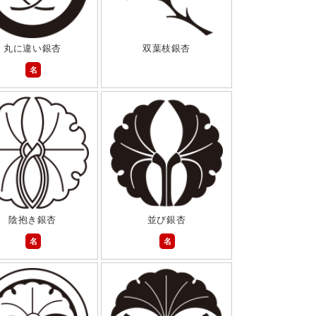
丸に違い銀杏
双葉枝銀杏
名
陰抱き銀杏
並び銀杏
名
名