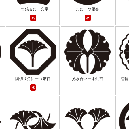
一つ銀杏に一文字
丸に一つ銀杏
名
名
隅切り角に一つ銀杏
抱き合い一本銀杏
雪輪
名