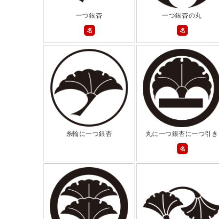
一つ銀杏
一つ銀杏の丸
名
名
糸輪に一つ銀杏
丸に一つ銀杏に一つ引き
名