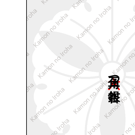
六角三つ
銀杏