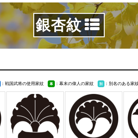
銀杏紋
：戦国武将の使用家紋
：幕末の偉人の家紋
：別名のある家
幕
別