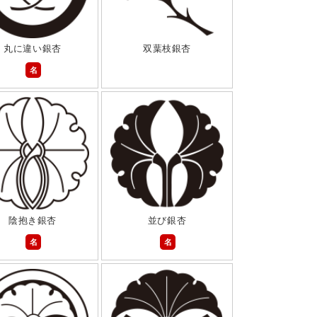
丸に違い銀杏
双葉枝銀杏
名
陰抱き銀杏
並び銀杏
名
名