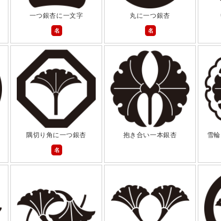
一つ銀杏に一文字
丸に一つ銀杏
名
名
隅切り角に一つ銀杏
抱き合い一本銀杏
雪輪
名