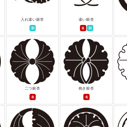
入れ違い銀杏
違い銀杏
別
名
別
二つ銀杏
抱き銀杏
名
名