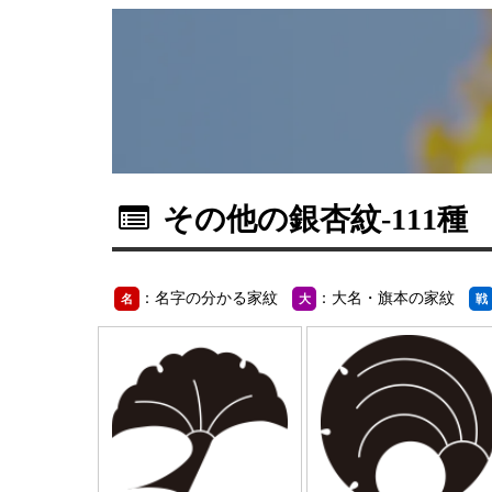
その他の銀杏紋
-111種
：名字の分かる家紋
：大名・旗本の家紋
名
大
戦