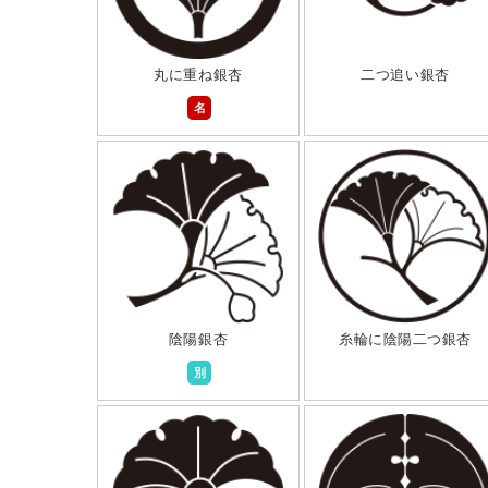
丸に重ね銀杏
二つ追い銀杏
名
陰陽銀杏
糸輪に陰陽二つ銀杏
別