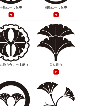
中輪に一つ銀杏
細輪に一つ銀杏
名
名
に抱き合い一本銀杏
重ね銀杏
名