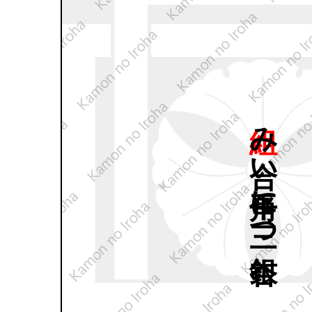
組み
合い
平角に
三つ
銀杏