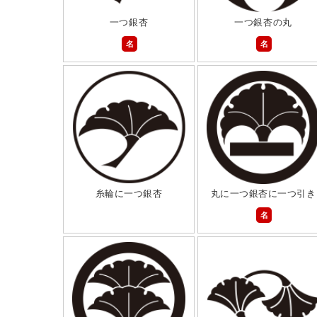
一つ銀杏
一つ銀杏の丸
名
名
糸輪に一つ銀杏
丸に一つ銀杏に一つ引き
名