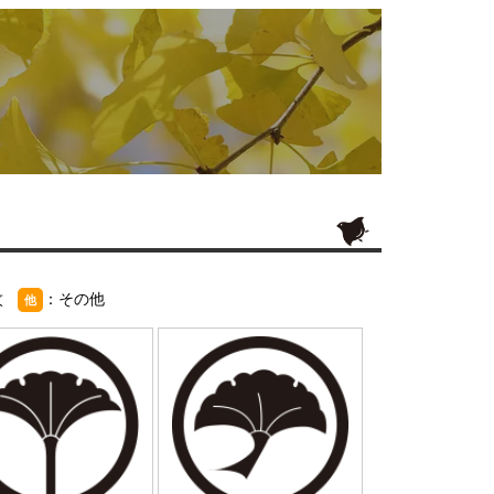
紋
：その他
他