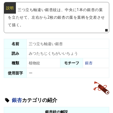
三つ立ち軸違い銀杏紋は、中央に1本の銀杏の葉
を立たせて、左右から2枚の銀杏の葉を葉柄を交差させ
て描く。
名前
三つ立ち軸違い銀杏
読み
みつたちじくちがいいちょう
種類
植物紋
モチーフ
銀杏
使用苗字
ー
銀杏
カテゴリの紹介
銀杏紋の解説