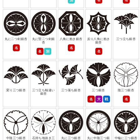
丸に二つ剣銀杏
丸に竪二つ剣銀
八角に抱き銀杏
反り八角に抱き
三つ立ち銀杏
杏
銀杏
名
名
名
別
名
変り三つ銀杏
三つ立ち軸違い
三つ落ち銀杏
三つ銀杏
陰三つ銀杏
銀杏
名
大
戦
名
中陰三つ銀杏
石持ち地抜き三
丸に三つ銀杏
丸に中陰三つ銀
中輪に三つ銀杏