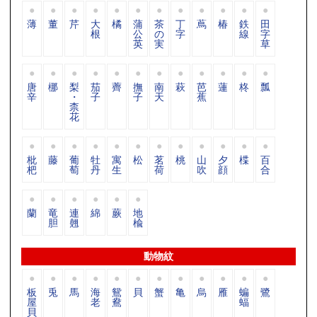
薄
董
芹
大
橘
蒲
茶
丁
蔦
椿
鉄
田
根
公
の
字
線
字
英
実
草
唐
梛
梨
茄
薺
撫
南
萩
芭
蓮
柊
瓢
辛
・
子
子
天
蕉
柰
花
枇
藤
葡
牡
寓
松
茗
桃
山
夕
楪
百
杷
萄
丹
生
荷
吹
顔
合
蘭
竜
連
綿
蕨
地
胆
翹
楡
動物紋
板
兎
馬
海
鴛
貝
蟹
亀
烏
雁
蝙
鷺
屋
老
鴦
蝠
貝