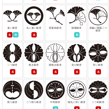
違い銀杏
丸に違い銀杏
双葉枝銀杏
陰陽銀杏
糸輪に陰陽二つ
銀杏
名
別
名
別
二つ銀杏
抱き銀杏
陰抱き銀杏
並び銀杏
対い銀杏
名
名
名
名
名
割り銀杏
二つ割り銀杏
中村銀杏
陰丸に対い銀杏
二つ剣銀杏
別
名
名