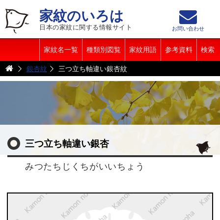
家紋のいろは
日本の家紋に関する情報サイト
お問い合わせ
家紋名一覧
種類別図覧
家紋用語
参考資料
検索
銀杏紋
三つ立ち軸違い銀杏紋
三つ立ち軸違い銀杏
みつたちじくちがいいちょう