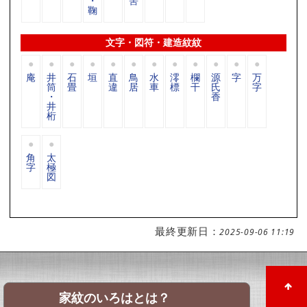
・
筈
鞠
文字・図符・建造紋紋
庵
井
石
垣
直
鳥
水
澪
欄
源
字
万
筒
畳
違
居
車
標
干
氏
字
・
香
井
桁
角
太
字
極
図
最終更新日：
2025-09-06 11:19
家紋のいろはとは？