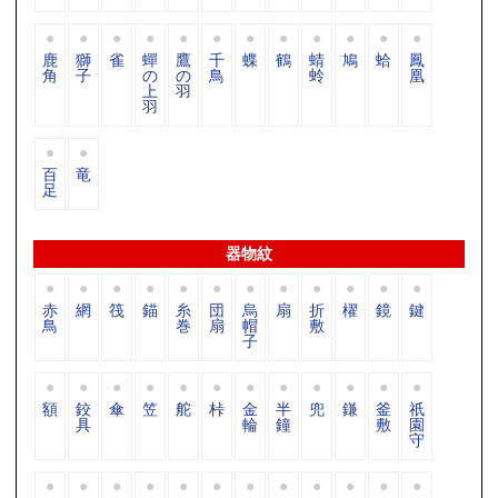
鹿
獅
雀
蟬
鷹
千
蝶
鶴
蜻
鳩
蛤
鳳
角
子
の
の
鳥
蛉
凰
上
羽
羽
百
竜
足
器物紋
赤
網
筏
錨
糸
団
烏
扇
折
櫂
鏡
鍵
鳥
巻
扇
帽
敷
子
額
鉸
傘
笠
舵
桛
金
半
兜
鎌
釜
祇
具
輪
鐘
敷
園
守