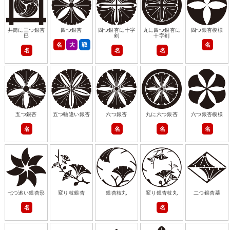
井筒に三つ銀杏
四つ銀杏
四つ銀杏に十字
丸に四つ銀杏に
四つ銀杏模様
巴
剣
十字剣
名
大
戦
名
名
名
名
五つ銀杏
五つ軸違い銀杏
六つ銀杏
丸に六つ銀杏
六つ銀杏模様
名
名
名
名
七つ追い銀杏形
変り枝銀杏
銀杏枝丸
変り銀杏枝丸
二つ銀杏菱
名
名