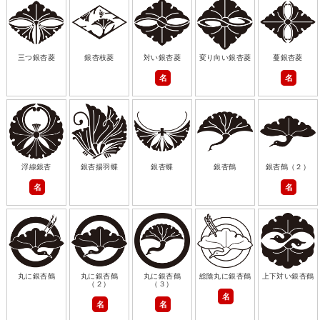
三つ銀杏菱
銀杏枝菱
対い銀杏菱
変り向い銀杏菱
蔓銀杏菱
名
名
浮線銀杏
銀杏揚羽蝶
銀杏蝶
銀杏鶴
銀杏鶴（２）
名
名
丸に銀杏鶴
丸に銀杏鶴
丸に銀杏鶴
総陰丸に銀杏鶴
上下対い銀杏鶴
（２）
（３）
名
名
名