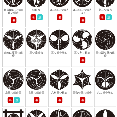
外雪輪に三つ軸
剣銀杏
丸に剣三つ銀杏
丸に剣三つ銀杏
蔓三つ銀杏
違い銀杏
（２）
名
別
名
名
別
名
名
糸輪に蔓三つ銀
三つ扇銀杏
三つ銀杏崩し
三つ割り銀杏
三つ割り重ね銀
杏
杏
名
左三つ銀杏巴
右三つ銀杏巴
六角三つ銀杏
頭合せ三つ銀杏
丸に銀杏崩し
名
別
名
名
名