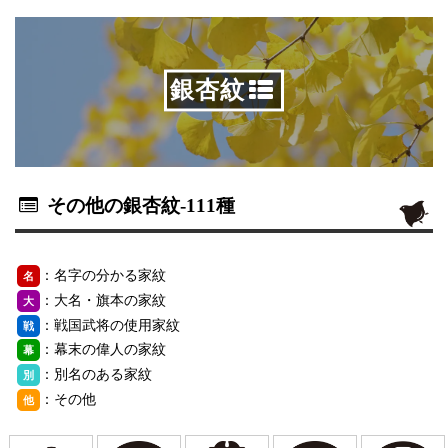
銀杏紋
その他の銀杏紋
-111種
：名字の分かる家紋
名
：大名・旗本の家紋
大
：戦国武将の使用家紋
戦
：幕末の偉人の家紋
幕
：別名のある家紋
別
：その他
他