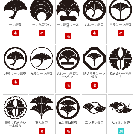
一つ銀杏
一つ銀杏の丸
一つ銀杏に一文
丸に一つ銀杏
中輪に一つ銀杏
字
名
名
名
名
名
細輪に一つ銀杏
糸輪に一つ銀杏
丸に一つ銀杏に
隅切り角に一つ
抱き合い一本銀
一つ引き
銀杏
杏
名
名
名
雪輪に抱き合い
重ね銀杏
丸に重ね銀杏
二つ追い銀杏
入れ違い銀杏
一本銀杏
名
名
別