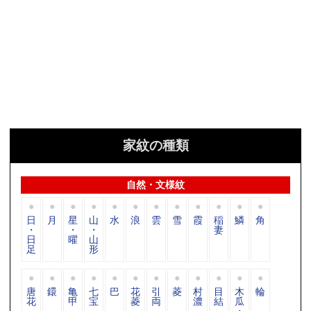
家紋の種類
自然・文様紋
日
月
星
山
水
浪
雲
雪
霞
稲
鱗
角
・
・
・
妻
日
曜
山
足
形
唐
鐶
亀
七
巴
花
引
菱
村
目
木
輪
花
甲
宝
菱
両
濃
結
瓜
・