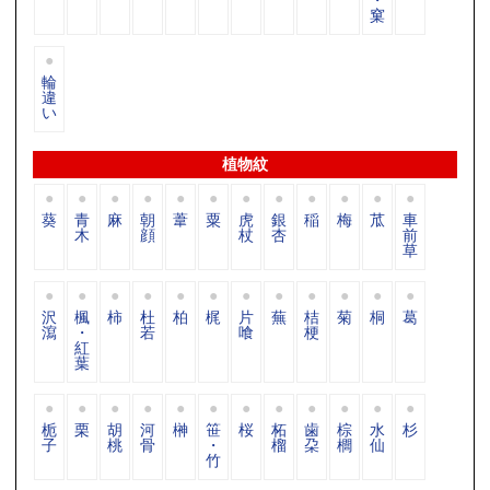
窠
輪
違
い
植物紋
葵
青
麻
朝
葦
粟
虎
銀
稲
梅
苽
車
木
顔
杖
杏
前
草
沢
楓
柿
杜
柏
梶
片
蕪
桔
菊
桐
葛
瀉
・
若
喰
梗
紅
葉
栀
栗
胡
河
榊
笹
桜
柘
歯
棕
水
杉
子
桃
骨
・
榴
朶
櫚
仙
竹