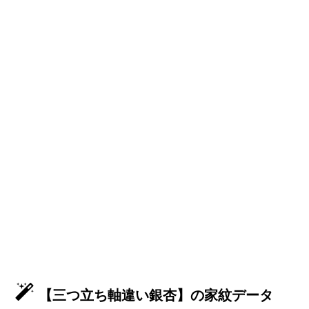
【三つ立ち軸違い銀杏】の家紋データ