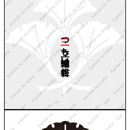
三つ
立ち
軸違い
銀杏