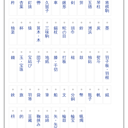
杵
杏
釘
轡
久
車
鍬
剣
笄
五
琴
将
葉
抜
留
形
德
柱
棋
子
駒
独
杯
猿
算
三
錫
蛇
頭
鈴
洲
炭
墨
楽
木
味
杖
の
巾
浜
・
駒
目
木
錢
玉
宝
団
地
滕
打
槌
鼓
独
熨
羽
・
結
子
紙
・
板
鈷
斗
子
宝
び
千
板
珠
切
・
羽
根
鋏
旗
羽
袋
筆
船
文
分
幣
瓶
帆
鉞
箒
銅
子
枡
的
豆
鞠
結
矢
輪
輪
蝋
藏
挟
綿
・
鼓
宝
燭
み
矢