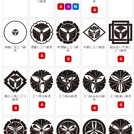
つ銀杏
杏
名
大
戦
名
糸輪に豆三つ銀
雪輪に三つ銀杏
外雪輪に三つ銀
中菱に三つ銀杏
組み合い平角に
杏
杏
三つ銀杏
名
名
名
隅入り角に三つ
三つ寄せ銀杏
三つ組み銀杏
三つ組み合せ銀
三つ軸違い銀杏
銀杏
杏
名
名
名
名