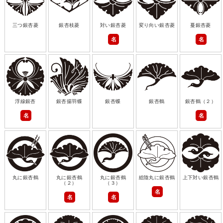
三つ銀杏菱
銀杏枝菱
対い銀杏菱
変り向い銀杏菱
蔓銀杏菱
名
名
浮線銀杏
銀杏揚羽蝶
銀杏蝶
銀杏鶴
銀杏鶴（２）
名
名
丸に銀杏鶴
丸に銀杏鶴
丸に銀杏鶴
総陰丸に銀杏鶴
上下対い銀杏鶴
（２）
（３）
名
名
名