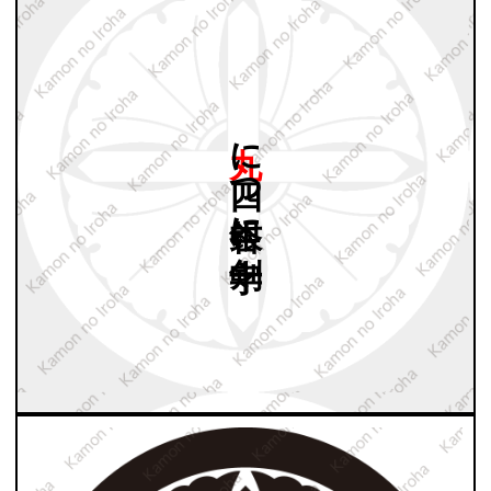
丸に
四つ
銀杏に
十字剣