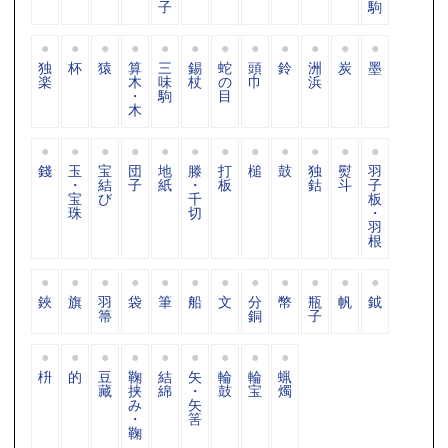
子
駒
独
杯
猿
算
三
錫
蛇
頭
鈴
洲
炭
墨
楽
木
味
杖
の
巾
浜
・
駒
目
木
錢
玉
宝
団
地
滕
打
槌
鼓
独
熨
羽
・
結
子
紙
・
板
鈷
斗
子
宝
び
千
板
珠
切
・
羽
根
鋏
旗
羽
袋
筆
船
文
分
幣
瓶
帆
鉞
箒
銅
子
枡
的
豆
鞠
結
矢
輪
輪
蝋
藏
挟
綿
・
鼓
宝
燭
み
矢
・
筈
鞠