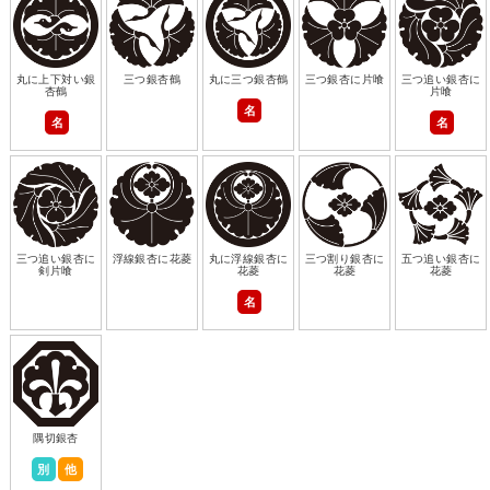
丸に上下対い銀
三つ銀杏鶴
丸に三つ銀杏鶴
三つ銀杏に片喰
三つ追い銀杏に
杏鶴
片喰
名
名
名
三つ追い銀杏に
浮線銀杏に花菱
丸に浮線銀杏に
三つ割り銀杏に
五つ追い銀杏に
剣片喰
花菱
花菱
花菱
名
隅切銀杏
別
他