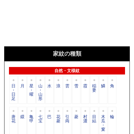
家紋の種類
自然・文様紋
日
月
星
山
水
浪
雲
雪
霞
稲
鱗
角
・
・
・
妻
日
曜
山
足
形
唐
鐶
亀
七
巴
花
引
菱
村
目
木
輪
花
甲
宝
菱
両
濃
結
瓜
・
窠