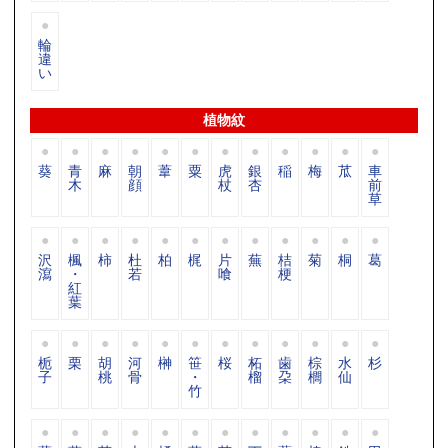
輪
違
い
植物紋
葵
青
麻
朝
葦
粟
虎
銀
稲
梅
苽
車
木
顔
杖
杏
前
草
沢
楓
柿
杜
柏
梶
片
蕪
桔
菊
桐
葛
瀉
・
若
喰
梗
紅
葉
栀
栗
胡
河
榊
笹
桜
柘
歯
棕
水
杉
子
桃
骨
・
榴
朶
櫚
仙
竹