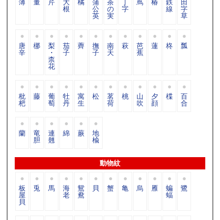
薄
董
芹
大
橘
蒲
茶
丁
蔦
椿
鉄
田
根
公
の
字
線
字
英
実
草
唐
梛
梨
茄
薺
撫
南
萩
芭
蓮
柊
瓢
辛
・
子
子
天
蕉
柰
花
枇
藤
葡
牡
寓
松
茗
桃
山
夕
楪
百
杷
萄
丹
生
荷
吹
顔
合
蘭
竜
連
綿
蕨
地
胆
翹
楡
動物紋
板
兎
馬
海
鴛
貝
蟹
亀
烏
雁
蝙
鷺
屋
老
鴦
蝠
貝