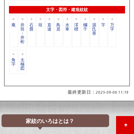
文字・図符・建造紋紋
庵
井
石
垣
直
鳥
水
澪
欄
源
字
万
筒
畳
違
居
車
標
干
氏
字
・
香
井
桁
角
太
字
極
図
最終更新日：
2025-09-06 11:19
家紋のいろはとは？