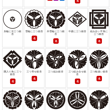
名
糸輪に豆三つ銀
雪輪に三つ銀杏
外雪輪に三つ銀
中菱に三つ銀杏
組み合い平角に
杏
杏
三つ銀杏
名
名
名
隅入り角に三つ
三つ寄せ銀杏
三つ組み銀杏
三つ組み合せ銀
三つ軸違い銀杏
銀杏
杏
名
名
名
名