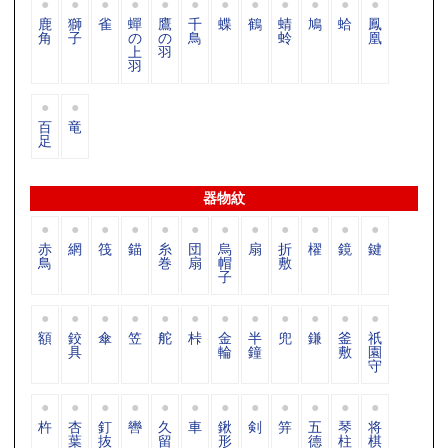
鹿
獅
雀
蟬
鷹
千
蝶
鶴
蜻
鳩
蛤
鳳
角
子
の
の
鳥
蛉
凰
上
羽
羽
百
竜
足
器物紋
赤
網
筏
錨
糸
団
烏
扇
折
櫂
鏡
鍵
鳥
巻
扇
帽
敷
子
額
鉸
傘
笠
舵
桛
金
半
兜
鎌
釜
祇
具
輪
鐘
敷
園
守
杵
杏
釘
轡
久
車
鍬
剣
笄
五
琴
将
葉
抜
留
形
德
柱
棋