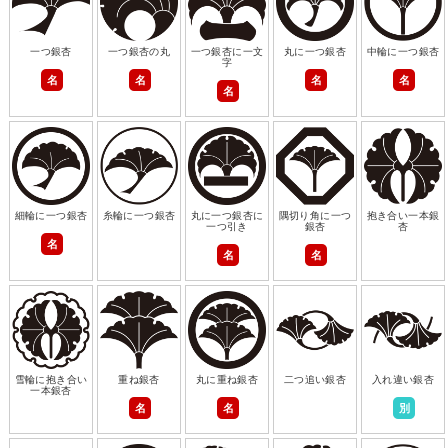
一つ銀杏
一つ銀杏の丸
一つ銀杏に一文
丸に一つ銀杏
中輪に一つ銀杏
字
名
名
名
名
名
細輪に一つ銀杏
糸輪に一つ銀杏
丸に一つ銀杏に
隅切り角に一つ
抱き合い一本銀
一つ引き
銀杏
杏
名
名
名
雪輪に抱き合い
重ね銀杏
丸に重ね銀杏
二つ追い銀杏
入れ違い銀杏
一本銀杏
名
名
別