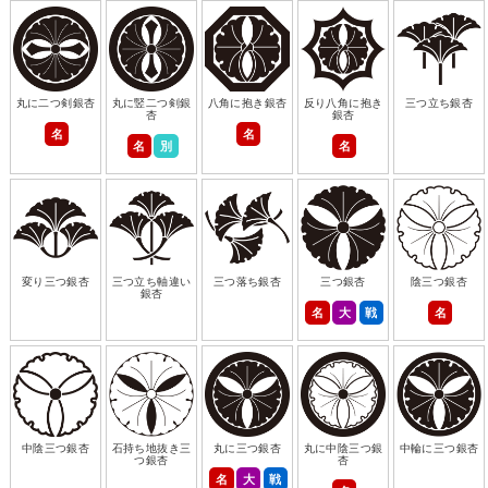
丸に二つ剣銀杏
丸に竪二つ剣銀
八角に抱き銀杏
反り八角に抱き
三つ立ち銀杏
杏
銀杏
名
名
名
別
名
変り三つ銀杏
三つ立ち軸違い
三つ落ち銀杏
三つ銀杏
陰三つ銀杏
銀杏
名
大
戦
名
中陰三つ銀杏
石持ち地抜き三
丸に三つ銀杏
丸に中陰三つ銀
中輪に三つ銀杏
つ銀杏
杏
名
大
戦