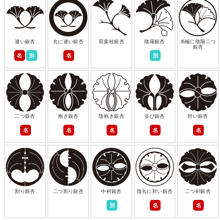
違い銀杏
丸に違い銀杏
双葉枝銀杏
陰陽銀杏
糸輪に陰陽二つ
銀杏
名
別
名
別
二つ銀杏
抱き銀杏
陰抱き銀杏
並び銀杏
対い銀杏
名
名
名
名
名
割り銀杏
二つ割り銀杏
中村銀杏
陰丸に対い銀杏
二つ剣銀杏
別
名
名