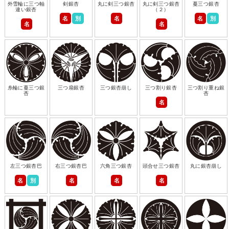
外雪輪に三つ軸
剣銀杏
丸に剣三つ銀杏
丸に剣三つ銀杏
蔓三つ銀杏
違い銀杏
（２）
名
別
名
名
別
名
名
糸輪に蔓三つ銀
三つ扇銀杏
三つ銀杏崩し
三つ割り銀杏
三つ割り重ね銀
杏
杏
名
左三つ銀杏巴
右三つ銀杏巴
六角三つ銀杏
頭合せ三つ銀杏
丸に銀杏崩し
名
別
名
名
名