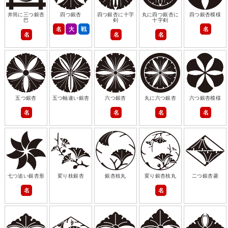
井筒に三つ銀杏
四つ銀杏
四つ銀杏に十字
丸に四つ銀杏に
四つ銀杏模様
巴
剣
十字剣
名
大
戦
名
名
名
名
五つ銀杏
五つ軸違い銀杏
六つ銀杏
丸に六つ銀杏
六つ銀杏模様
名
名
名
名
七つ追い銀杏形
変り枝銀杏
銀杏枝丸
変り銀杏枝丸
二つ銀杏菱
名
名