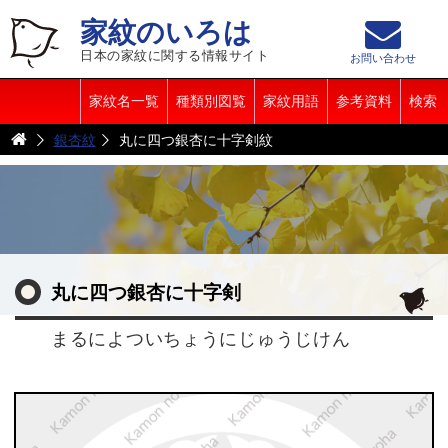
家紋のいろは
日本の家紋に関する情報サイト
お問い合わせ
家紋名一覧
種類別図覧
家紋用語
参考資料
検索
銀杏紋
丸に四つ銀杏に十字剣紋
丸に四つ銀杏に十字剣
まるによついちょうにじゅうじけん