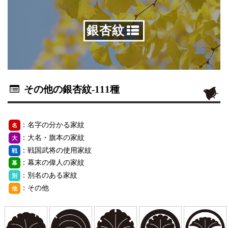
銀杏紋
その他の銀杏紋
-111種
：名字の分かる家紋
名
：大名・旗本の家紋
大
：戦国武将の使用家紋
戦
：幕末の偉人の家紋
幕
：別名のある家紋
別
：その他
他