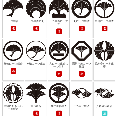
一つ銀杏
一つ銀杏の丸
一つ銀杏に一文
丸に一つ銀杏
中輪に一つ銀杏
字
名
名
名
名
名
細輪に一つ銀杏
糸輪に一つ銀杏
丸に一つ銀杏に
隅切り角に一つ
抱き合い一本銀
一つ引き
銀杏
杏
名
名
名
雪輪に抱き合い
重ね銀杏
丸に重ね銀杏
二つ追い銀杏
入れ違い銀杏
一本銀杏
名
名
別