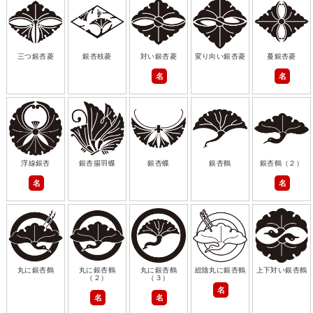
三つ銀杏菱
銀杏枝菱
対い銀杏菱
変り向い銀杏菱
蔓銀杏菱
名
名
浮線銀杏
銀杏揚羽蝶
銀杏蝶
銀杏鶴
銀杏鶴（２）
名
名
丸に銀杏鶴
丸に銀杏鶴
丸に銀杏鶴
総陰丸に銀杏鶴
上下対い銀杏鶴
（２）
（３）
名
名
名