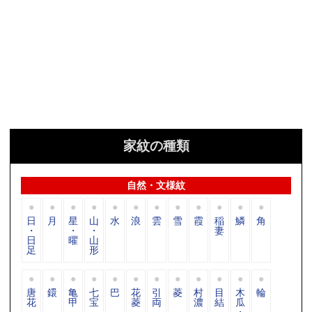
家紋の種類
自然・文様紋
日
月
星
山
水
浪
雲
雪
霞
稲
鱗
角
・
・
・
妻
日
曜
山
足
形
唐
鐶
亀
七
巴
花
引
菱
村
目
木
輪
花
甲
宝
菱
両
濃
結
瓜
・