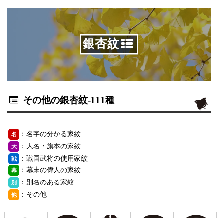
銀杏紋
その他の銀杏紋
-111種
：名字の分かる家紋
名
：大名・旗本の家紋
大
：戦国武将の使用家紋
戦
：幕末の偉人の家紋
幕
：別名のある家紋
別
：その他
他