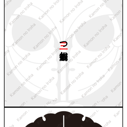
三つ
銀杏崩し