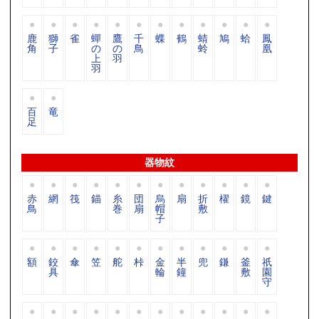
鹿
獅
雀
蟬
鷹
千
蝶
鶴
蜻
鳩
蛤
鳳
角
子
の
の
鳥
蛉
凰
上
羽
羽
百
竜
足
器物紋
赤
網
筏
錨
糸
団
烏
扇
折
櫂
鏡
鍵
鳥
巻
扇
帽
敷
子
額
鉸
傘
笠
舵
桛
金
半
兜
鎌
釜
祇
具
輪
鐘
敷
園
守