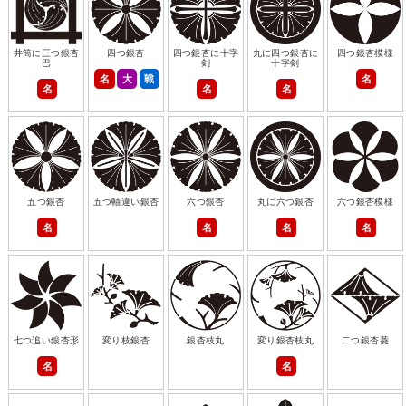
井筒に三つ銀杏
四つ銀杏
四つ銀杏に十字
丸に四つ銀杏に
四つ銀杏模様
巴
剣
十字剣
名
大
戦
名
名
名
名
五つ銀杏
五つ軸違い銀杏
六つ銀杏
丸に六つ銀杏
六つ銀杏模様
名
名
名
名
七つ追い銀杏形
変り枝銀杏
銀杏枝丸
変り銀杏枝丸
二つ銀杏菱
名
名