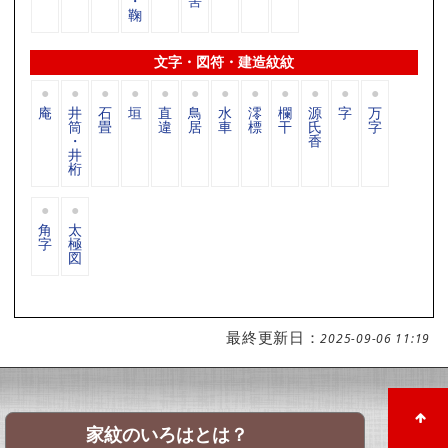
・
筈
鞠
文字・図符・建造紋紋
庵
井
石
垣
直
鳥
水
澪
欄
源
字
万
筒
畳
違
居
車
標
干
氏
字
・
香
井
桁
角
太
字
極
図
最終更新日：
2025-09-06 11:19
家紋のいろはとは？