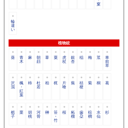
窠
輪
違
い
植物紋
葵
青
麻
朝
葦
粟
虎
銀
稲
梅
苽
車
木
顔
杖
杏
前
草
沢
楓
柿
杜
柏
梶
片
蕪
桔
菊
桐
葛
瀉
・
若
喰
梗
紅
葉
栀
栗
胡
河
榊
笹
桜
柘
歯
棕
水
杉
子
桃
骨
・
榴
朶
櫚
仙
竹