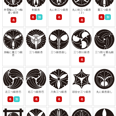
外雪輪に三つ軸
剣銀杏
丸に剣三つ銀杏
丸に剣三つ銀杏
蔓三つ銀杏
違い銀杏
（２）
名
別
名
名
別
名
名
糸輪に蔓三つ銀
三つ扇銀杏
三つ銀杏崩し
三つ割り銀杏
三つ割り重ね銀
杏
杏
名
左三つ銀杏巴
右三つ銀杏巴
六角三つ銀杏
頭合せ三つ銀杏
丸に銀杏崩し
名
別
名
名
名