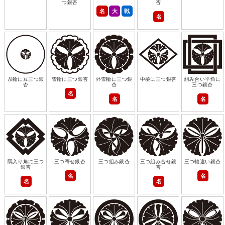
つ銀杏
杏
名
大
戦
名
糸輪に豆三つ銀
雪輪に三つ銀杏
外雪輪に三つ銀
中菱に三つ銀杏
組み合い平角に
杏
杏
三つ銀杏
名
名
名
隅入り角に三つ
三つ寄せ銀杏
三つ組み銀杏
三つ組み合せ銀
三つ軸違い銀杏
銀杏
杏
名
名
名
名