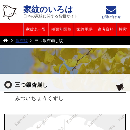
家紋のいろは
日本の家紋に関する情報サイト
お問い合わせ
家紋名一覧
種類別図覧
家紋用語
参考資料
検索
銀杏紋
三つ銀杏崩し紋
三つ銀杏崩し
みついちょうくずし