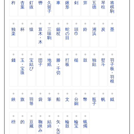
杵
杏
釘
轡
久
車
鍬
剣
笄
五
琴
将
葉
抜
留
形
德
柱
棋
子
駒
独
杯
猿
算
三
錫
蛇
頭
鈴
洲
炭
墨
楽
木
味
杖
の
巾
浜
・
駒
目
木
錢
玉
宝
団
地
滕
打
槌
鼓
独
熨
羽
・
結
子
紙
・
板
鈷
斗
子
宝
び
千
板
珠
切
・
羽
根
鋏
旗
羽
袋
筆
船
文
分
幣
瓶
帆
鉞
箒
銅
子
枡
的
豆
鞠
結
矢
輪
輪
蝋
藏
挟
綿
・
鼓
宝
燭
み
矢