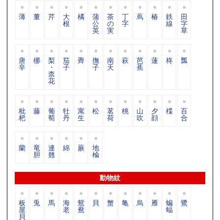
薄
董
芹
大
橘
蒲
茶
丁
蔦
椿
鉄
田
根
公
の
字
線
字
英
実
草
唐
梛
梨
茄
薺
撫
南
萩
芭
蓮
柊
瓢
辛
・
子
子
天
蕉
柰
花
枇
藤
葡
牡
寓
松
茗
桃
山
夕
楪
百
杷
萄
丹
生
荷
吹
顔
合
蘭
竜
連
綿
蕨
地
胆
翹
楡
動物紋
板
兎
馬
海
鴛
貝
蟹
亀
烏
雁
蝙
鷺
屋
老
鴦
蝠
貝