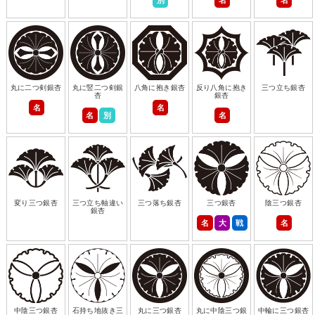
丸に二つ剣銀杏
丸に竪二つ剣銀
八角に抱き銀杏
反り八角に抱き
三つ立ち銀杏
杏
銀杏
名
名
名
別
名
変り三つ銀杏
三つ立ち軸違い
三つ落ち銀杏
三つ銀杏
陰三つ銀杏
銀杏
名
大
戦
名
中陰三つ銀杏
石持ち地抜き三
丸に三つ銀杏
丸に中陰三つ銀
中輪に三つ銀杏