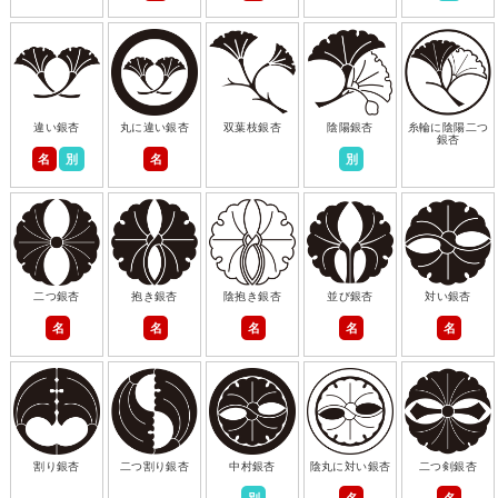
違い銀杏
丸に違い銀杏
双葉枝銀杏
陰陽銀杏
糸輪に陰陽二つ
銀杏
名
別
名
別
二つ銀杏
抱き銀杏
陰抱き銀杏
並び銀杏
対い銀杏
名
名
名
名
名
割り銀杏
二つ割り銀杏
中村銀杏
陰丸に対い銀杏
二つ剣銀杏
別
名
名