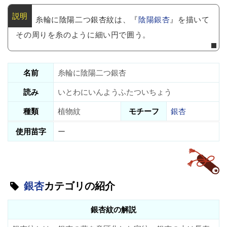
糸輪に陰陽二つ銀杏紋は、『
陰陽銀杏
』を描いて
その周りを糸のように細い円で囲う。
名前
糸輪に陰陽二つ銀杏
読み
いとわにいんようふたついちょう
種類
植物紋
モチーフ
銀杏
使用苗字
ー
銀杏
カテゴリの紹介
銀杏紋の解説