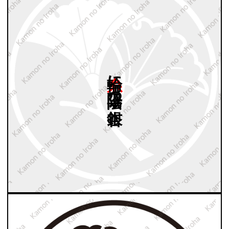
糸輪に
陰陽二つ
銀杏