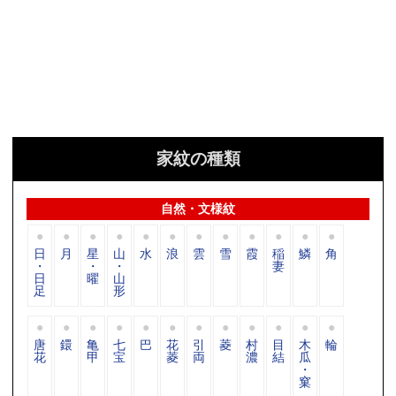
家紋の種類
自然・文様紋
日
月
星
山
水
浪
雲
雪
霞
稲
鱗
角
・
・
・
妻
日
曜
山
足
形
唐
鐶
亀
七
巴
花
引
菱
村
目
木
輪
花
甲
宝
菱
両
濃
結
瓜
・
窠