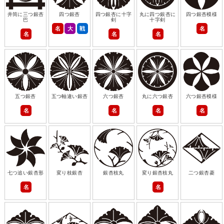
井筒に三つ銀杏
四つ銀杏
四つ銀杏に十字
丸に四つ銀杏に
四つ銀杏模様
巴
剣
十字剣
名
大
戦
名
名
名
名
五つ銀杏
五つ軸違い銀杏
六つ銀杏
丸に六つ銀杏
六つ銀杏模様
名
名
名
名
七つ追い銀杏形
変り枝銀杏
銀杏枝丸
変り銀杏枝丸
二つ銀杏菱
名
名