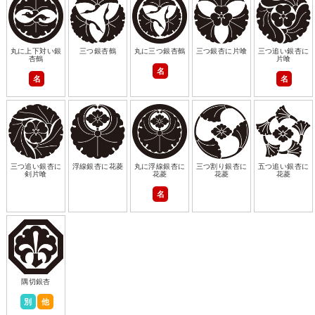
丸に上下対い銀
三つ銀杏鶴
丸に三つ銀杏鶴
三つ銀杏に片喰
三つ追い銀杏に
杏鶴
片喰
名
名
名
三つ追い銀杏に
浮線銀杏に花菱
丸に浮線銀杏に
三つ割り銀杏に
五つ追い銀杏に
剣片喰
花菱
花菱
花菱
名
隅切銀杏
別
他