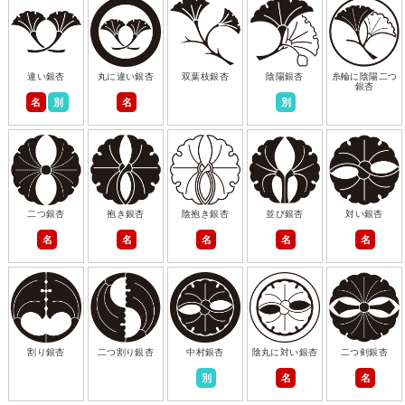
違い銀杏
丸に違い銀杏
双葉枝銀杏
陰陽銀杏
糸輪に陰陽二つ
銀杏
名
別
名
別
二つ銀杏
抱き銀杏
陰抱き銀杏
並び銀杏
対い銀杏
名
名
名
名
名
割り銀杏
二つ割り銀杏
中村銀杏
陰丸に対い銀杏
二つ剣銀杏
別
名
名