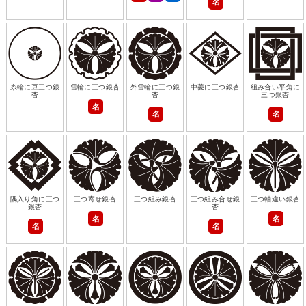
名
糸輪に豆三つ銀
雪輪に三つ銀杏
外雪輪に三つ銀
中菱に三つ銀杏
組み合い平角に
杏
杏
三つ銀杏
名
名
名
隅入り角に三つ
三つ寄せ銀杏
三つ組み銀杏
三つ組み合せ銀
三つ軸違い銀杏
銀杏
杏
名
名
名
名