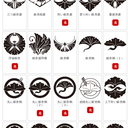
三つ銀杏菱
銀杏枝菱
対い銀杏菱
変り向い銀杏菱
蔓銀杏菱
名
名
浮線銀杏
銀杏揚羽蝶
銀杏蝶
銀杏鶴
銀杏鶴（２）
名
名
丸に銀杏鶴
丸に銀杏鶴
丸に銀杏鶴
総陰丸に銀杏鶴
上下対い銀杏鶴
（２）
（３）
名
名
名