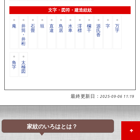
文字・図符・建造紋紋
庵
井
石
垣
直
鳥
水
澪
欄
源
字
万
筒
畳
違
居
車
標
干
氏
字
・
香
井
桁
角
太
字
極
図
最終更新日：
2025-09-06 11:19
家紋のいろはとは？