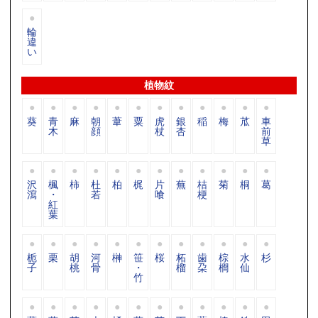
輪
違
い
植物紋
葵
青
麻
朝
葦
粟
虎
銀
稲
梅
苽
車
木
顔
杖
杏
前
草
沢
楓
柿
杜
柏
梶
片
蕪
桔
菊
桐
葛
瀉
・
若
喰
梗
紅
葉
栀
栗
胡
河
榊
笹
桜
柘
歯
棕
水
杉
子
桃
骨
・
榴
朶
櫚
仙
竹