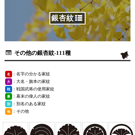
銀杏紋
その他の銀杏紋
-111種
：名字の分かる家紋
名
：大名・旗本の家紋
大
：戦国武将の使用家紋
戦
：幕末の偉人の家紋
幕
：別名のある家紋
別
：その他
他