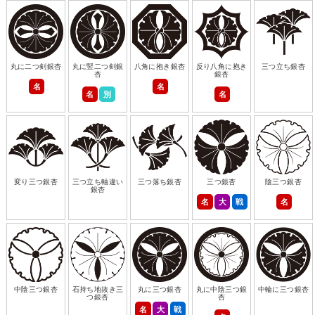
丸に二つ剣銀杏
丸に竪二つ剣銀
八角に抱き銀杏
反り八角に抱き
三つ立ち銀杏
杏
銀杏
名
名
名
別
名
変り三つ銀杏
三つ立ち軸違い
三つ落ち銀杏
三つ銀杏
陰三つ銀杏
銀杏
名
大
戦
名
中陰三つ銀杏
石持ち地抜き三
丸に三つ銀杏
丸に中陰三つ銀
中輪に三つ銀杏
つ銀杏
杏
名
大
戦