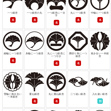
一つ銀杏
一つ銀杏の丸
一つ銀杏に一文
丸に一つ銀杏
中輪に一つ銀杏
字
名
名
名
名
名
細輪に一つ銀杏
糸輪に一つ銀杏
丸に一つ銀杏に
隅切り角に一つ
抱き合い一本銀
一つ引き
銀杏
杏
名
名
名
雪輪に抱き合い
重ね銀杏
丸に重ね銀杏
二つ追い銀杏
入れ違い銀杏
一本銀杏
名
名
別