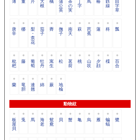
薄
董
芹
大
橘
蒲
茶
丁
蔦
椿
鉄
田
根
公
の
字
線
字
英
実
草
唐
梛
梨
茄
薺
撫
南
萩
芭
蓮
柊
瓢
辛
・
子
子
天
蕉
柰
花
枇
藤
葡
牡
寓
松
茗
桃
山
夕
楪
百
杷
萄
丹
生
荷
吹
顔
合
蘭
竜
連
綿
蕨
地
胆
翹
楡
動物紋
板
兎
馬
海
鴛
貝
蟹
亀
烏
雁
蝙
鷺
屋
老
鴦
蝠
貝