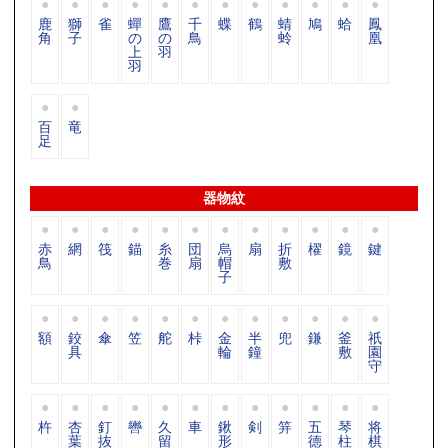
鹿
獅
雀
蟬
鷹
千
蝶
鶴
蜻
鳩
蛤
鳳
角
子
の
の
鳥
蛉
凰
上
羽
羽
百
竜
足
器物紋
赤
網
筏
錨
糸
団
烏
扇
折
櫂
鏡
鍵
鳥
巻
扇
帽
敷
子
額
鉸
傘
笠
舵
桛
金
半
兜
鎌
釜
祇
具
輪
鐘
敷
園
守
杵
杏
釘
轡
久
車
鍬
剣
笄
五
琴
将
葉
抜
留
形
德
柱
棋