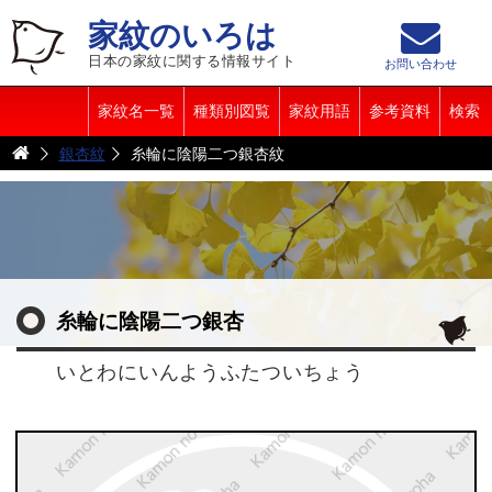
家紋のいろは
日本の家紋に関する情報サイト
お問い合わせ
家紋名一覧
種類別図覧
家紋用語
参考資料
検索
銀杏紋
糸輪に陰陽二つ銀杏紋
糸輪に陰陽二つ銀杏
いとわにいんようふたついちょう