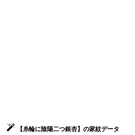
【糸輪に陰陽二つ銀杏】の家紋データ