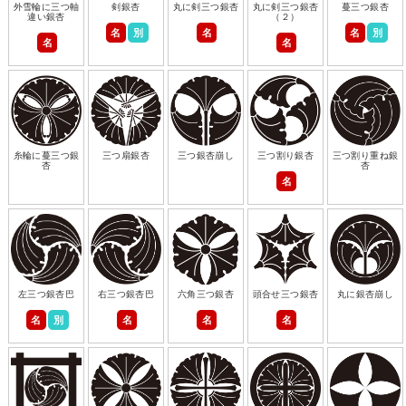
外雪輪に三つ軸
剣銀杏
丸に剣三つ銀杏
丸に剣三つ銀杏
蔓三つ銀杏
違い銀杏
（２）
名
別
名
名
別
名
名
糸輪に蔓三つ銀
三つ扇銀杏
三つ銀杏崩し
三つ割り銀杏
三つ割り重ね銀
杏
杏
名
左三つ銀杏巴
右三つ銀杏巴
六角三つ銀杏
頭合せ三つ銀杏
丸に銀杏崩し
名
別
名
名
名