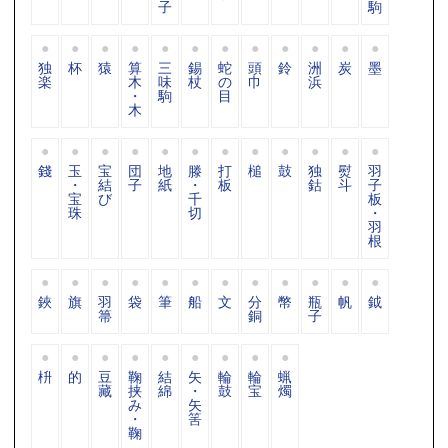
子
駒
独
杯
猿
算
三
錫
蛇
頭
鈴
洲
炭
墨
楽
木
味
杖
の
巾
浜
・
駒
目
木
錢
玉
宝
団
地
滕
打
槌
鼓
独
熨
羽
・
結
子
紙
・
板
鈷
斗
子
宝
び
千
板
珠
切
・
羽
根
鋏
旗
羽
袋
筆
船
文
分
幣
瓶
帆
鉞
箒
銅
子
枡
的
豆
鞠
結
矢
輪
輪
蝋
藏
挟
綿
・
鼓
宝
燭
み
矢
・
筈
鞠