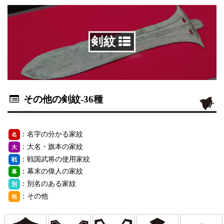
剣紋
その他の剣紋
-36種
：名字の分かる家紋
名
：大名・旗本の家紋
大
：戦国武将の使用家紋
戦
：幕末の偉人の家紋
幕
：別名のある家紋
別
：その他
他