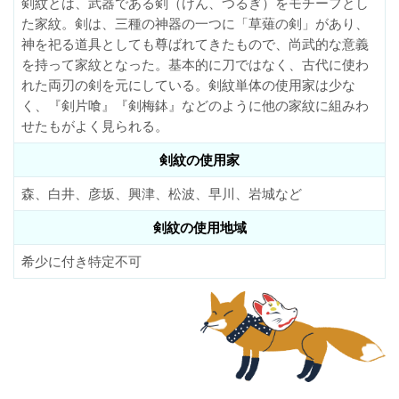
剣紋とは、武器である剣（けん、つるぎ）をモチーフとし
た家紋。剣は、三種の神器の一つに「草薙の剣」があり、
神を祀る道具としても尊ばれてきたもので、尚武的な意義
を持って家紋となった。基本的に刀ではなく、古代に使わ
れた両刃の剣を元にしている。剣紋単体の使用家は少な
く、『剣片喰』『剣梅鉢』などのように他の家紋に組みわ
せたもがよく見られる。
剣紋の使用家
森、白井、彦坂、興津、松波、早川、岩城など
剣紋の使用地域
希少に付き特定不可