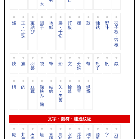
木
錢
玉
宝
団
地
滕
打
槌
鼓
独
熨
羽
・
結
子
紙
・
板
鈷
斗
子
宝
び
千
板
珠
切
・
羽
根
鋏
旗
羽
袋
筆
船
文
分
幣
瓶
帆
鉞
箒
銅
子
枡
的
豆
鞠
結
矢
輪
輪
蝋
藏
挟
綿
・
鼓
宝
燭
み
矢
・
筈
鞠
文字・図符・建造紋紋
庵
井
石
垣
直
鳥
水
澪
欄
源
字
万
筒
畳
違
居
車
標
干
氏
字