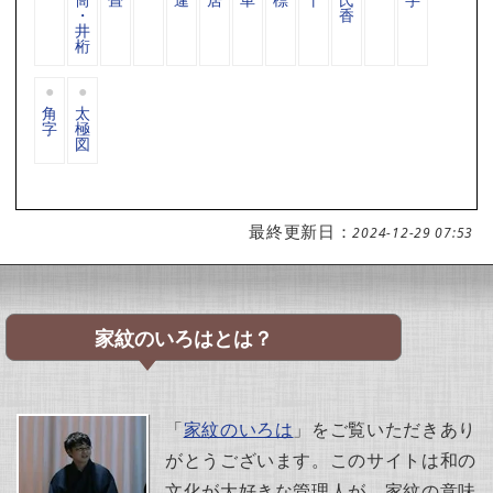
・
香
井
桁
角
太
字
極
図
最終更新日：
2024-12-29 07:53
家紋のいろはとは？
「
家紋のいろは
」をご覧いただきあり
がとうございます。このサイトは和の
文化が大好きな管理人が、家紋の意味