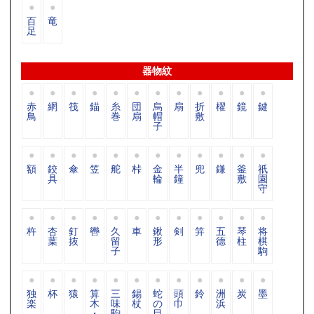
百
竜
足
器物紋
赤
網
筏
錨
糸
団
烏
扇
折
櫂
鏡
鍵
鳥
巻
扇
帽
敷
子
額
鉸
傘
笠
舵
桛
金
半
兜
鎌
釜
祇
具
輪
鐘
敷
園
守
杵
杏
釘
轡
久
車
鍬
剣
笄
五
琴
将
葉
抜
留
形
德
柱
棋
子
駒
独
杯
猿
算
三
錫
蛇
頭
鈴
洲
炭
墨
楽
木
味
杖
の
巾
浜
・
駒
目