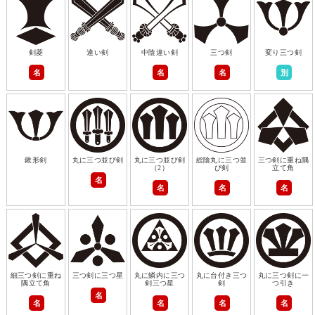
剣菱
違い剣
中陰違い剣
三つ剣
変り三つ剣
名
名
名
別
鍬形剣
丸に三つ並び剣
丸に三つ並び剣
総陰丸に三つ並
三つ剣に重ね隅
（2）
び剣
立て角
名
名
名
名
細三つ剣に重ね
三つ剣に三つ星
丸に鱗内に三つ
丸に台付き三つ
丸に三つ剣に一
隅立て角
剣三つ星
剣
つ引き
名
名
名
名
名