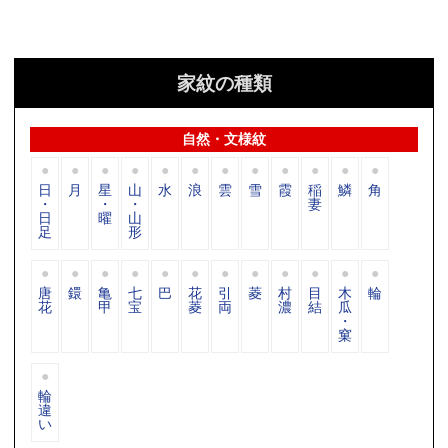
家紋の種類
自然・文様紋
日
月
星
山
水
浪
雲
雪
霞
稲
鱗
角
・
・
・
妻
日
曜
山
足
形
唐
鐶
亀
七
巴
花
引
菱
村
目
木
輪
花
甲
宝
菱
両
濃
結
瓜
・
窠
輪
違
い