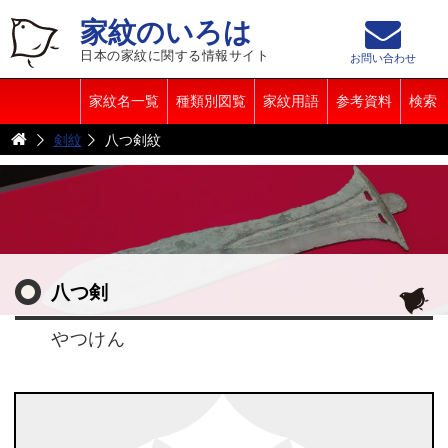
家紋のいろは
日本の家紋に関する情報サイト
お問い合わせ
家紋名一覧
種類別図覧
家紋用語
参考資料
検索
剣紋
八つ剣紋
八つ剣
やつけん