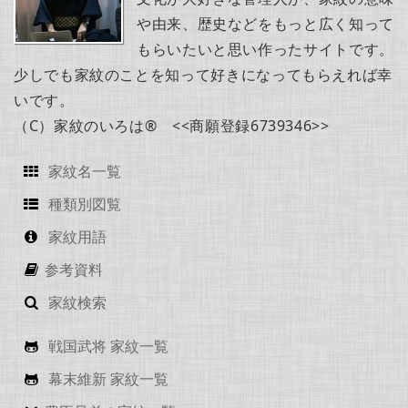
や由来、歴史などをもっと広く知って
もらいたいと思い作ったサイトです。
少しでも家紋のことを知って好きになってもらえれば幸
いです。
（C）家紋のいろは® <<商願登録6739346>>
家紋名一覧
種類別図覧
家紋用語
参考資料
家紋検索
戦国武将 家紋一覧
幕末維新 家紋一覧