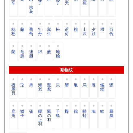
辛
・
子
子
天
蕉
柰
花
枇
藤
葡
牡
寓
松
茗
桃
山
夕
楪
百
杷
萄
丹
生
荷
吹
顔
合
蘭
竜
連
綿
蕨
地
胆
翹
楡
動物紋
板
兎
馬
海
鴛
貝
蟹
亀
烏
雁
蝙
鷺
屋
老
鴦
蝠
貝
鹿
獅
雀
蟬
鷹
千
蝶
鶴
蜻
鳩
蛤
鳳
角
子
の
の
鳥
蛉
凰
上
羽
羽