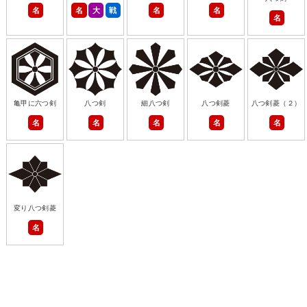
名
名
大
戦
名
名
名
亀甲に六つ剣
八つ剣
細八つ剣
八つ剣菱
八つ剣菱（２）
名
名
名
名
名
変り八つ剣菱
名