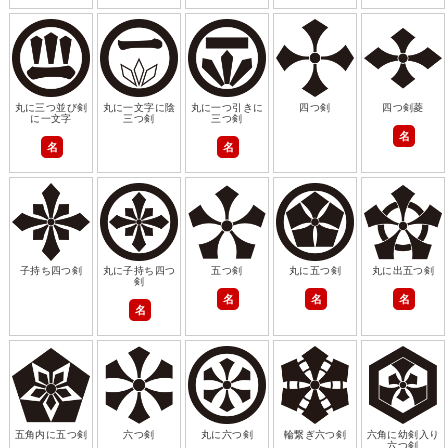
丸に三つ並び剣
丸に一文字に陰
丸に一つ引きに
四つ剣
四つ剣菱
に一文字
三つ剣
三つ剣
名
名
名
子持ち四つ剣
丸に子持ち四つ
五つ剣
丸に五つ剣
丸に出五つ剣
剣
名
名
名
名
五角内に五つ剣
六つ剣
丸に六つ剣
輪繋ぎ六つ剣
六角に幼剣入り
六つ剣