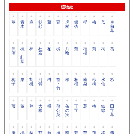
植物紋
葵
青
麻
朝
葦
粟
虎
銀
稲
梅
苽
車
木
顔
杖
杏
前
草
沢
楓
柿
杜
柏
梶
片
蕪
桔
菊
桐
葛
瀉
・
若
喰
梗
紅
葉
栀
栗
胡
河
榊
笹
桜
柘
歯
棕
水
杉
子
桃
骨
・
榴
朶
櫚
仙
竹
薄
董
芹
大
橘
蒲
茶
丁
蔦
椿
鉄
田
根
公
の
字
線
字
英
実
草
唐
梛
梨
茄
薺
撫
南
萩
芭
蓮
柊
瓢