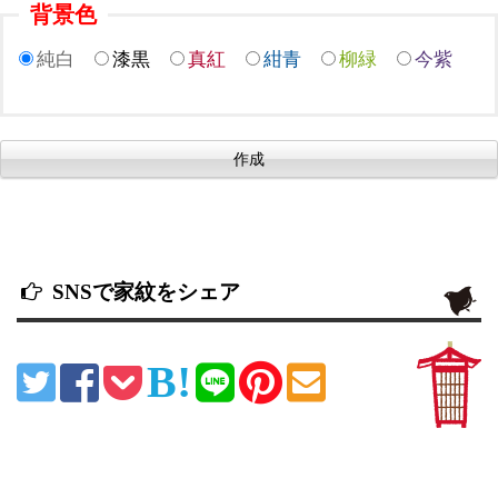
背景色
純白
漆黒
真紅
紺青
柳緑
今紫
SNSで家紋をシェア