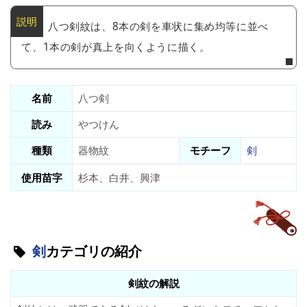
八つ剣紋は、8本の剣を車状に集め均等に並べ
て、1本の剣が真上を向くように描く。
名前
八つ剣
読み
やつけん
種類
器物紋
モチーフ
剣
使用苗字
杉本、白井、興津
剣
カテゴリの紹介
剣紋の解説