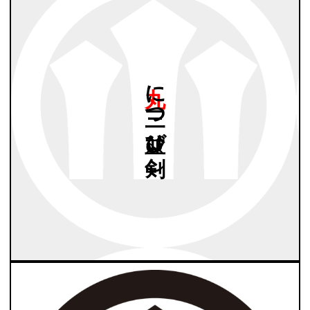
丸に
三つ
並び
剣（2
）