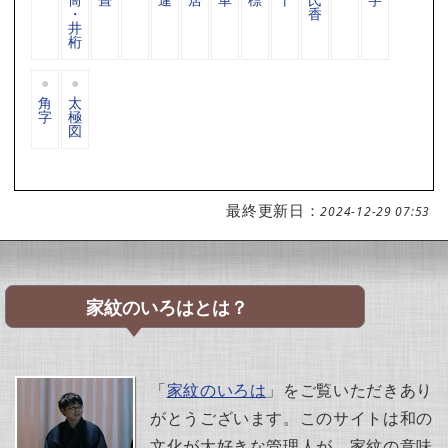
・
香
井
桁
角
太
字
極
図
最終更新日：
2024-12-29 07:53
家紋のいろはとは？
「
家紋のいろは
」をご覧いただきあり
がとうございます。このサイトは和の
文化が大好きな管理人が、家紋の意味