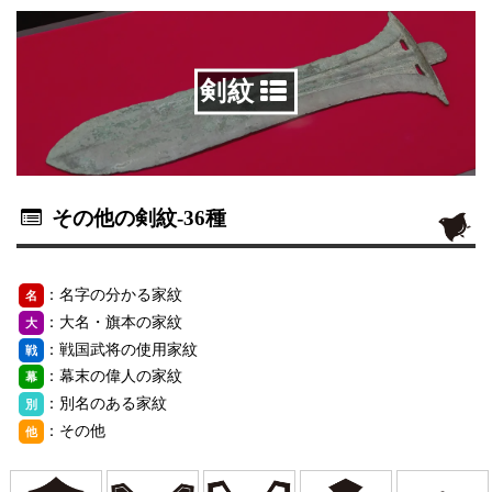
剣紋
その他の剣紋
-36種
：名字の分かる家紋
名
：大名・旗本の家紋
大
：戦国武将の使用家紋
戦
：幕末の偉人の家紋
幕
：別名のある家紋
別
：その他
他