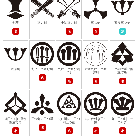
剣菱
違い剣
中陰違い剣
三つ剣
変り三つ剣
名
名
名
別
鍬形剣
丸に三つ並び剣
丸に三つ並び剣
総陰丸に三つ並
三つ剣に重ね隅
（2）
び剣
立て角
名
名
名
名
細三つ剣に重ね
三つ剣に三つ星
丸に鱗内に三つ
丸に台付き三つ
丸に三つ剣に一
隅立て角
剣三つ星
剣
つ引き
名
名
名
名
名