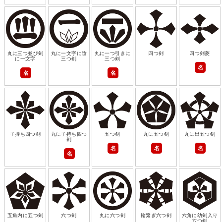
丸に三つ並び剣
丸に一文字に陰
丸に一つ引きに
四つ剣
四つ剣菱
に一文字
三つ剣
三つ剣
名
名
名
子持ち四つ剣
丸に子持ち四つ
五つ剣
丸に五つ剣
丸に出五つ剣
剣
名
名
名
名
五角内に五つ剣
六つ剣
丸に六つ剣
輪繋ぎ六つ剣
六角に幼剣入り
六つ剣