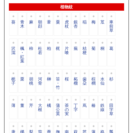
植物紋
葵
青
麻
朝
葦
粟
虎
銀
稲
梅
苽
車
木
顔
杖
杏
前
草
沢
楓
柿
杜
柏
梶
片
蕪
桔
菊
桐
葛
瀉
・
若
喰
梗
紅
葉
栀
栗
胡
河
榊
笹
桜
柘
歯
棕
水
杉
子
桃
骨
・
榴
朶
櫚
仙
竹
薄
董
芹
大
橘
蒲
茶
丁
蔦
椿
鉄
田
根
公
の
字
線
字
英
実
草
唐
梛
梨
茄
薺
撫
南
萩
芭
蓮
柊
瓢