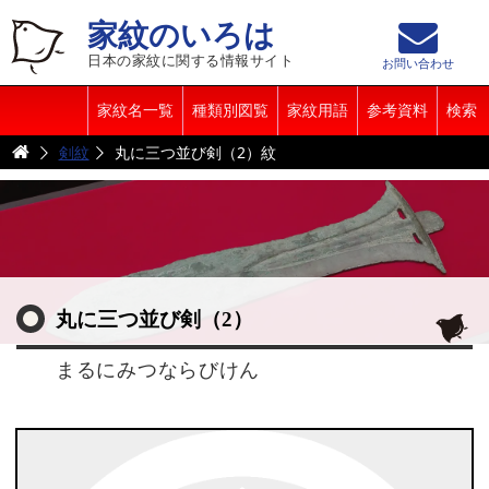
家紋のいろは
日本の家紋に関する情報サイト
お問い合わせ
家紋名一覧
種類別図覧
家紋用語
参考資料
検索
剣紋
丸に三つ並び剣（2）紋
丸に三つ並び剣（2）
まるにみつならびけん