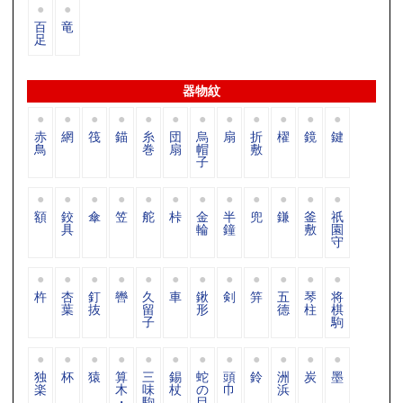
百
竜
足
器物紋
赤
網
筏
錨
糸
団
烏
扇
折
櫂
鏡
鍵
鳥
巻
扇
帽
敷
子
額
鉸
傘
笠
舵
桛
金
半
兜
鎌
釜
祇
具
輪
鐘
敷
園
守
杵
杏
釘
轡
久
車
鍬
剣
笄
五
琴
将
葉
抜
留
形
德
柱
棋
子
駒
独
杯
猿
算
三
錫
蛇
頭
鈴
洲
炭
墨
楽
木
味
杖
の
巾
浜
・
駒
目