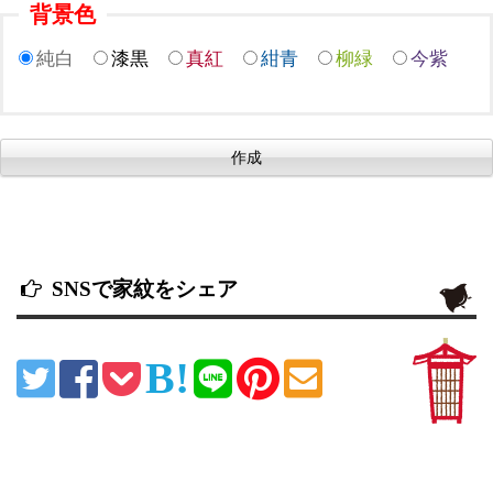
背景色
純白
漆黒
真紅
紺青
柳緑
今紫
SNSで家紋をシェア