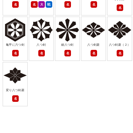
名
名
大
戦
名
名
名
亀甲に六つ剣
八つ剣
細八つ剣
八つ剣菱
八つ剣菱（２）
名
名
名
名
名
変り八つ剣菱
名