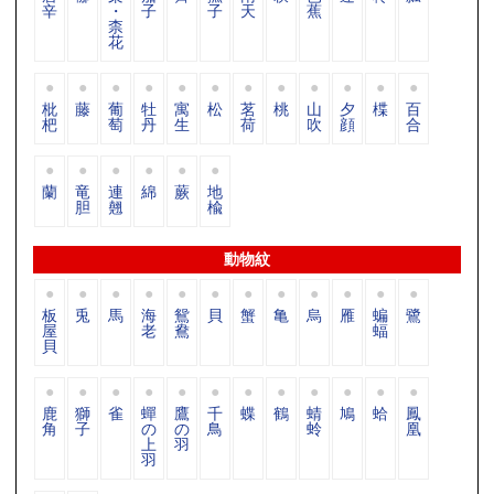
辛
・
子
子
天
蕉
柰
花
枇
藤
葡
牡
寓
松
茗
桃
山
夕
楪
百
杷
萄
丹
生
荷
吹
顔
合
蘭
竜
連
綿
蕨
地
胆
翹
楡
動物紋
板
兎
馬
海
鴛
貝
蟹
亀
烏
雁
蝙
鷺
屋
老
鴦
蝠
貝
鹿
獅
雀
蟬
鷹
千
蝶
鶴
蜻
鳩
蛤
鳳
角
子
の
の
鳥
蛉
凰
上
羽
羽