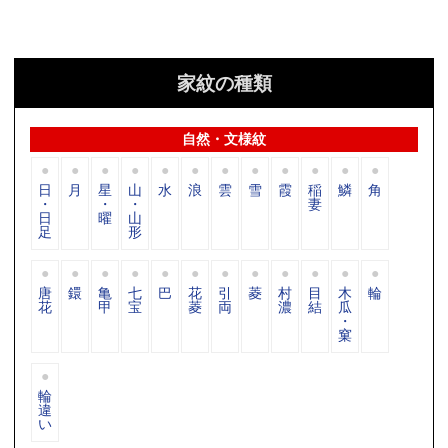
家紋の種類
自然・文様紋
日
月
星
山
水
浪
雲
雪
霞
稲
鱗
角
・
・
・
妻
日
曜
山
足
形
唐
鐶
亀
七
巴
花
引
菱
村
目
木
輪
花
甲
宝
菱
両
濃
結
瓜
・
窠
輪
違
い