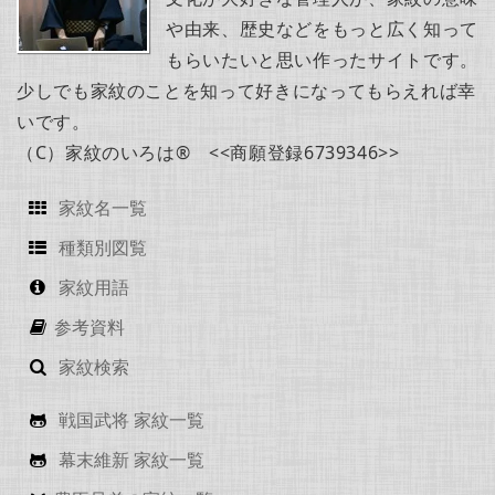
や由来、歴史などをもっと広く知って
もらいたいと思い作ったサイトです。
少しでも家紋のことを知って好きになってもらえれば幸
いです。
（C）家紋のいろは® <<商願登録6739346>>
家紋名一覧
種類別図覧
家紋用語
参考資料
家紋検索
戦国武将 家紋一覧
幕末維新 家紋一覧