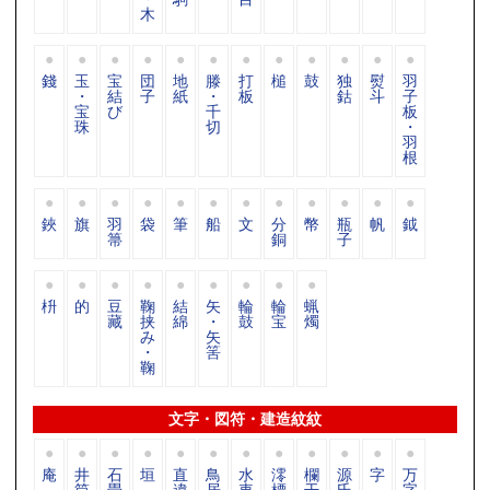
木
錢
玉
宝
団
地
滕
打
槌
鼓
独
熨
羽
・
結
子
紙
・
板
鈷
斗
子
宝
び
千
板
珠
切
・
羽
根
鋏
旗
羽
袋
筆
船
文
分
幣
瓶
帆
鉞
箒
銅
子
枡
的
豆
鞠
結
矢
輪
輪
蝋
藏
挟
綿
・
鼓
宝
燭
み
矢
・
筈
鞠
文字・図符・建造紋紋
庵
井
石
垣
直
鳥
水
澪
欄
源
字
万
筒
畳
違
居
車
標
干
氏
字