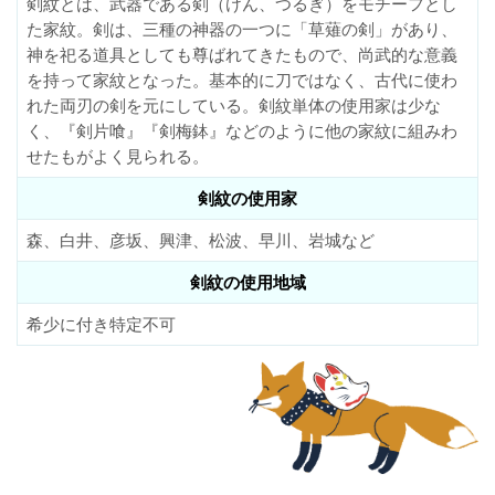
剣紋とは、武器である剣（けん、つるぎ）をモチーフとし
た家紋。剣は、三種の神器の一つに「草薙の剣」があり、
神を祀る道具としても尊ばれてきたもので、尚武的な意義
を持って家紋となった。基本的に刀ではなく、古代に使わ
れた両刃の剣を元にしている。剣紋単体の使用家は少な
く、『剣片喰』『剣梅鉢』などのように他の家紋に組みわ
せたもがよく見られる。
剣紋の使用家
森、白井、彦坂、興津、松波、早川、岩城など
剣紋の使用地域
希少に付き特定不可