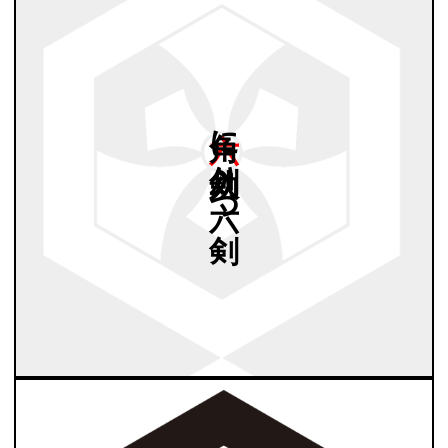
六角に
幼剣入り
六つ
剣