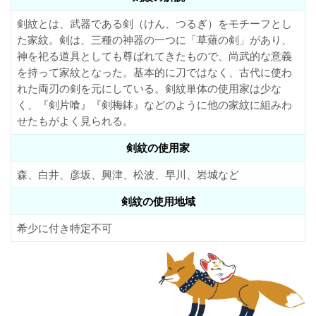
剣紋とは、武器である剣（けん、つるぎ）をモチーフとし
た家紋。剣は、三種の神器の一つに「草薙の剣」があり、
神を祀る道具としても尊ばれてきたもので、尚武的な意義
を持って家紋となった。基本的に刀ではなく、古代に使わ
れた両刃の剣を元にしている。剣紋単体の使用家は少な
く、『剣片喰』『剣梅鉢』などのように他の家紋に組みわ
せたもがよく見られる。
剣紋の使用家
森、白井、彦坂、興津、松波、早川、岩城など
剣紋の使用地域
希少に付き特定不可