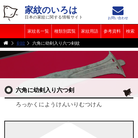
家紋のいろは
日本の家紋に関する情報サイト
お問い合わせ
家紋名一覧
種類別図覧
家紋用語
参考資料
検索
剣紋
六角に幼剣入り六つ剣紋
六角に幼剣入り六つ剣
ろっかくにようけんいりむつけん