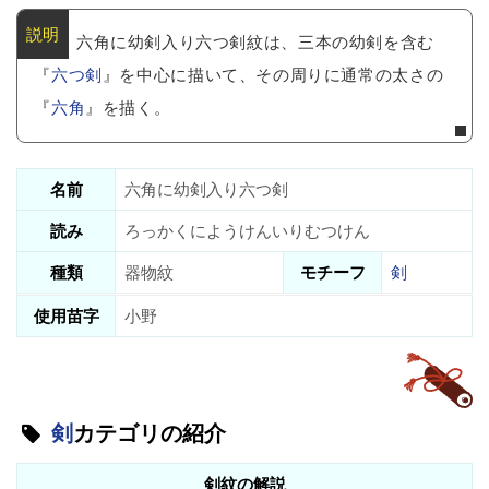
六角に幼剣入り六つ剣紋は、三本の幼剣を含む
『
六つ剣
』を中心に描いて、その周りに通常の太さの
『
六角
』を描く。
名前
六角に幼剣入り六つ剣
読み
ろっかくにようけんいりむつけん
種類
器物紋
モチーフ
剣
使用苗字
小野
剣
カテゴリの紹介
剣紋の解説