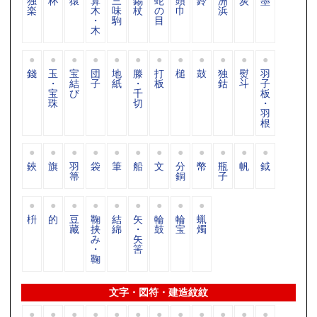
独
杯
猿
算
三
錫
蛇
頭
鈴
洲
炭
墨
楽
木
味
杖
の
巾
浜
・
駒
目
木
錢
玉
宝
団
地
滕
打
槌
鼓
独
熨
羽
・
結
子
紙
・
板
鈷
斗
子
宝
び
千
板
珠
切
・
羽
根
鋏
旗
羽
袋
筆
船
文
分
幣
瓶
帆
鉞
箒
銅
子
枡
的
豆
鞠
結
矢
輪
輪
蝋
藏
挟
綿
・
鼓
宝
燭
み
矢
・
筈
鞠
文字・図符・建造紋紋