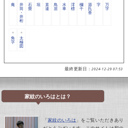
庵
井
石
垣
直
鳥
水
澪
欄
源
字
万
筒
畳
違
居
車
標
干
氏
字
・
香
井
桁
角
太
字
極
図
最終更新日：
2024-12-29 07:53
家紋のいろはとは？
「
家紋のいろは
」をご覧いただきあり