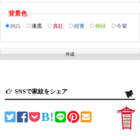
背景色
純白
漆黒
真紅
紺青
柳緑
今紫
SNSで家紋をシェア