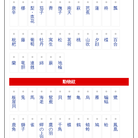
唐
梛
梨
茄
薺
撫
南
萩
芭
蓮
柊
瓢
辛
・
子
子
天
蕉
柰
花
枇
藤
葡
牡
寓
松
茗
桃
山
夕
楪
百
杷
萄
丹
生
荷
吹
顔
合
蘭
竜
連
綿
蕨
地
胆
翹
楡
動物紋
板
兎
馬
海
鴛
貝
蟹
亀
烏
雁
蝙
鷺
屋
老
鴦
蝠
貝
鹿
獅
雀
蟬
鷹
千
蝶
鶴
蜻
鳩
蛤
鳳
角
子
の
の
鳥
蛉
凰
上
羽
羽