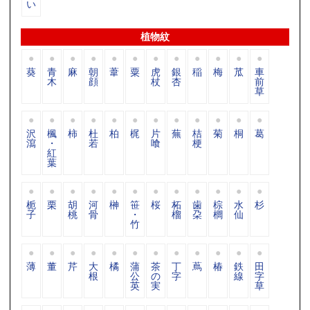
い
植物紋
葵
青
麻
朝
葦
粟
虎
銀
稲
梅
苽
車
木
顔
杖
杏
前
草
沢
楓
柿
杜
柏
梶
片
蕪
桔
菊
桐
葛
瀉
・
若
喰
梗
紅
葉
栀
栗
胡
河
榊
笹
桜
柘
歯
棕
水
杉
子
桃
骨
・
榴
朶
櫚
仙
竹
薄
董
芹
大
橘
蒲
茶
丁
蔦
椿
鉄
田
根
公
の
字
線
字
英
実
草