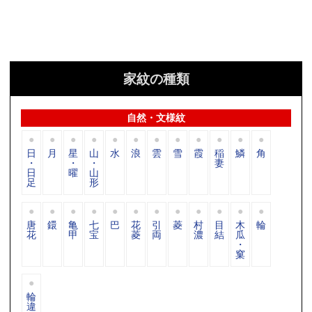
家紋の種類
自然・文様紋
日
月
星
山
水
浪
雲
雪
霞
稲
鱗
角
・
・
・
妻
日
曜
山
足
形
唐
鐶
亀
七
巴
花
引
菱
村
目
木
輪
花
甲
宝
菱
両
濃
結
瓜
・
窠
輪
違