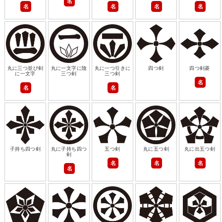
名
名
名
名
名
丸に三つ並び剣
丸に一文字に陰
丸に一つ引きに
四つ剣
四つ剣菱
に一文字
三つ剣
三つ剣
名
名
名
子持ち四つ剣
丸に子持ち四つ
五つ剣
丸に五つ剣
丸に出五つ剣
剣
名
名
名
名