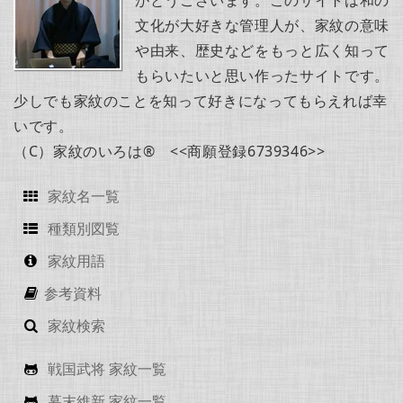
がとうございます。このサイトは和の
文化が大好きな管理人が、家紋の意味
や由来、歴史などをもっと広く知って
もらいたいと思い作ったサイトです。
少しでも家紋のことを知って好きになってもらえれば幸
いです。
（C）家紋のいろは® <<商願登録6739346>>
家紋名一覧
種類別図覧
家紋用語
参考資料
家紋検索
戦国武将 家紋一覧
幕末維新 家紋一覧