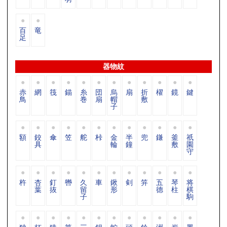
百
竜
足
器物紋
赤
網
筏
錨
糸
団
烏
扇
折
櫂
鏡
鍵
鳥
巻
扇
帽
敷
子
額
鉸
傘
笠
舵
桛
金
半
兜
鎌
釜
祇
具
輪
鐘
敷
園
守
杵
杏
釘
轡
久
車
鍬
剣
笄
五
琴
将
葉
抜
留
形
德
柱
棋
子
駒