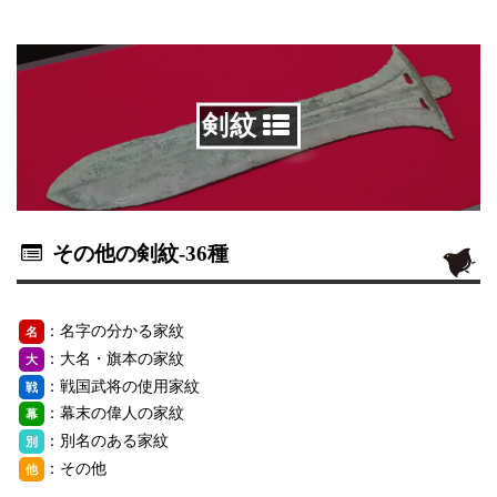
剣紋
その他の剣紋
-36種
：名字の分かる家紋
名
：大名・旗本の家紋
大
：戦国武将の使用家紋
戦
：幕末の偉人の家紋
幕
：別名のある家紋
別
：その他
他