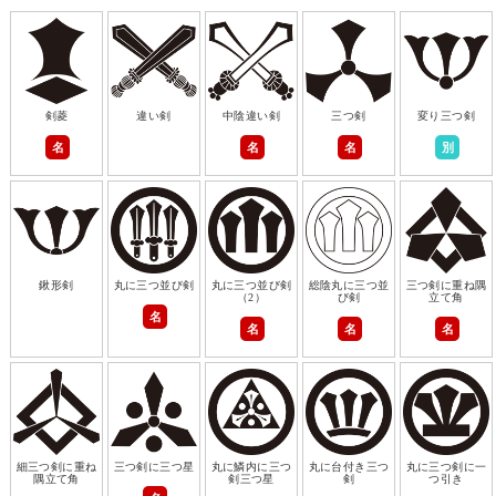
剣菱
違い剣
中陰違い剣
三つ剣
変り三つ剣
名
名
名
別
鍬形剣
丸に三つ並び剣
丸に三つ並び剣
総陰丸に三つ並
三つ剣に重ね隅
（2）
び剣
立て角
名
名
名
名
細三つ剣に重ね
三つ剣に三つ星
丸に鱗内に三つ
丸に台付き三つ
丸に三つ剣に一
隅立て角
剣三つ星
剣
つ引き