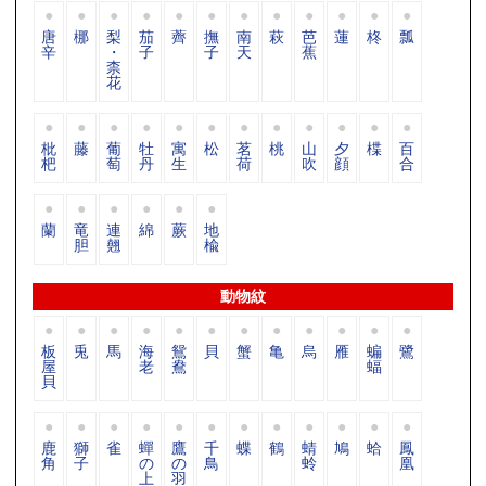
唐
梛
梨
茄
薺
撫
南
萩
芭
蓮
柊
瓢
辛
・
子
子
天
蕉
柰
花
枇
藤
葡
牡
寓
松
茗
桃
山
夕
楪
百
杷
萄
丹
生
荷
吹
顔
合
蘭
竜
連
綿
蕨
地
胆
翹
楡
動物紋
板
兎
馬
海
鴛
貝
蟹
亀
烏
雁
蝙
鷺
屋
老
鴦
蝠
貝
鹿
獅
雀
蟬
鷹
千
蝶
鶴
蜻
鳩
蛤
鳳
角
子
の
の
鳥
蛉
凰
上
羽