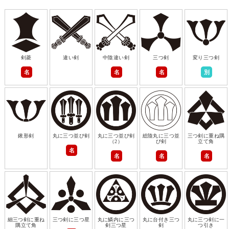
剣菱
違い剣
中陰違い剣
三つ剣
変り三つ剣
名
名
名
別
鍬形剣
丸に三つ並び剣
丸に三つ並び剣
総陰丸に三つ並
三つ剣に重ね隅
（2）
び剣
立て角
名
名
名
名
細三つ剣に重ね
三つ剣に三つ星
丸に鱗内に三つ
丸に台付き三つ
丸に三つ剣に一
隅立て角
剣三つ星
剣
つ引き