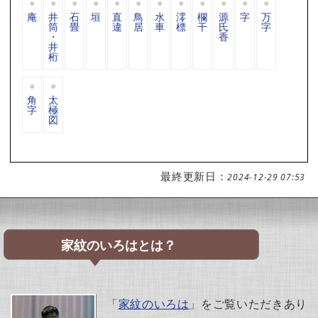
庵
井
石
垣
直
鳥
水
澪
欄
源
字
万
筒
畳
違
居
車
標
干
氏
字
・
香
井
桁
角
太
字
極
図
最終更新日：
2024-12-29 07:53
家紋のいろはとは？
「
家紋のいろは
」をご覧いただきあり