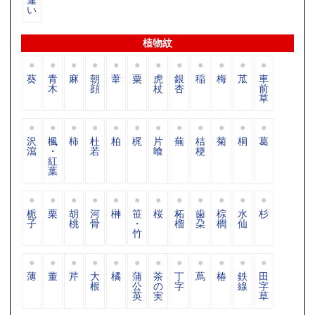
い
植物紋
葵
青
麻
朝
葦
粟
虎
銀
稲
梅
苽
車
木
顔
杖
杏
前
草
沢
楓
柿
杜
柏
梶
片
蕪
桔
菊
桐
葛
瀉
・
若
喰
梗
紅
葉
栀
栗
胡
河
榊
笹
桜
柘
歯
棕
水
杉
子
桃
骨
・
榴
朶
櫚
仙
竹
薄
董
芹
大
橘
蒲
茶
丁
蔦
椿
鉄
田
根
公
の
字
線
字
英
実
草