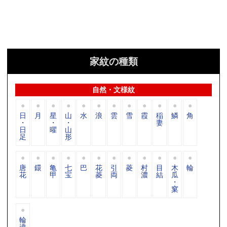
家紋の種類
自然・文様紋
日
月
星
山
水
浪
雲
雪
霞
稲
鱗
角
・
・
・
妻
日
曜
山
足
形
唐
鐶
亀
七
巴
花
引
菱
村
目
木
輪
花
甲
宝
菱
両
濃
結
瓜
・
窠
輪
違