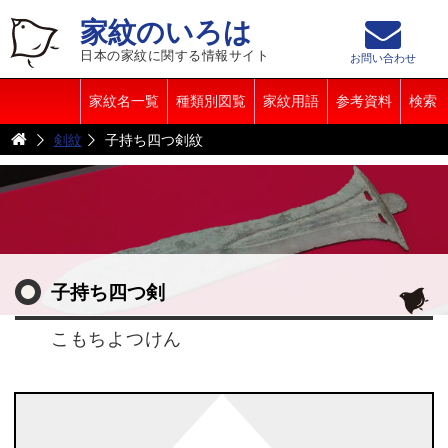
家紋のいろは
日本の家紋に関する情報サイト
お問い合わせ
家紋名一覧
種類別図覧
家紋用語
参考資料
検索
剣紋
子持ち四つ剣紋
子持ち四つ剣
こもちよつけん