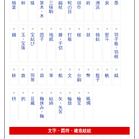
独
杯
猿
算
三
錫
蛇
頭
鈴
洲
炭
墨
楽
木
味
杖
の
巾
浜
・
駒
目
木
錢
玉
宝
団
地
滕
打
槌
鼓
独
熨
羽
・
結
子
紙
・
板
鈷
斗
子
宝
び
千
板
珠
切
・
羽
根
鋏
旗
羽
袋
筆
船
文
分
幣
瓶
帆
鉞
箒
銅
子
枡
的
豆
鞠
結
矢
輪
輪
蝋
藏
挟
綿
・
鼓
宝
燭
み
矢
・
筈
鞠
文字・図符・建造紋紋