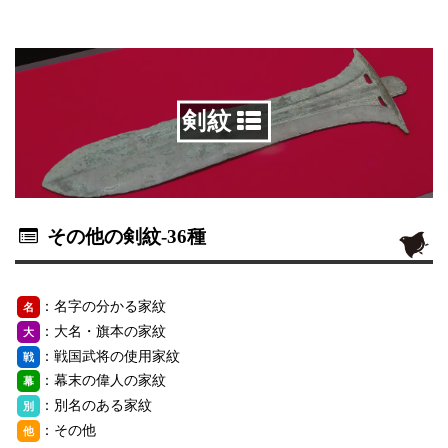
剣紋
その他の剣紋
-36種
：名字の分かる家紋
名
：大名・旗本の家紋
大
：戦国武将の使用家紋
戦
：幕末の偉人の家紋
幕
：別名のある家紋
別
：その他
他