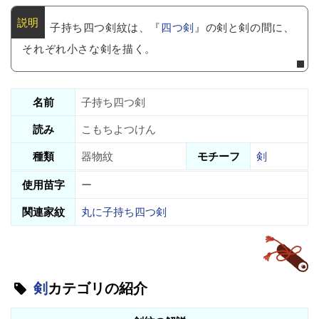
子持ち四つ剣紋は、『
四つ剣
』の剣と剣の間に、
それぞれ小さな剣を描く。
名前
子持ち四つ剣
読み
こもちよつけん
種類
器物紋
モチーフ
剣
使用苗字
ー
関連家紋
丸に子持ち四つ剣
剣
カテゴリの紹介