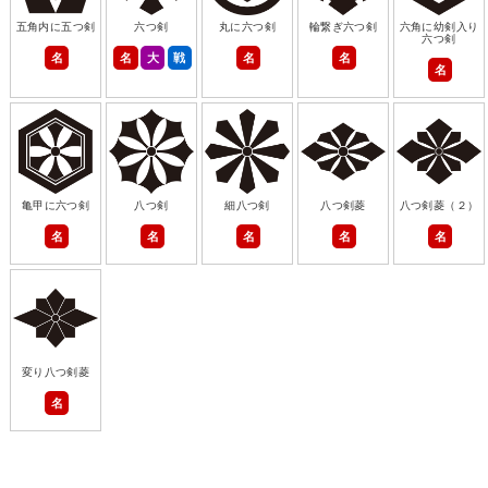
五角内に五つ剣
六つ剣
丸に六つ剣
輪繋ぎ六つ剣
六角に幼剣入り
六つ剣
名
名
大
戦
名
名
名
亀甲に六つ剣
八つ剣
細八つ剣
八つ剣菱
八つ剣菱（２）
名
名
名
名
名
変り八つ剣菱
名