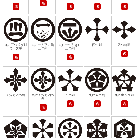
名
名
名
名
名
丸に三つ並び剣
丸に一文字に陰
丸に一つ引きに
四つ剣
四つ剣菱
に一文字
三つ剣
三つ剣
名
名
名
子持ち四つ剣
丸に子持ち四つ
五つ剣
丸に五つ剣
丸に出五つ剣
剣
名
名
名
名