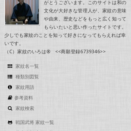
がとうございます。このサイトは和の
文化が大好きな管理人が、家紋の意味
や由来、歴史などをもっと広く知って
もらいたいと思い作ったサイトです。
少しでも家紋のことを知って好きになってもらえれば幸
いです。
（C）家紋のいろは® <<商願登録6739346>>
家紋名一覧
種類別図覧
家紋用語
参考資料
家紋検索
戦国武将 家紋一覧