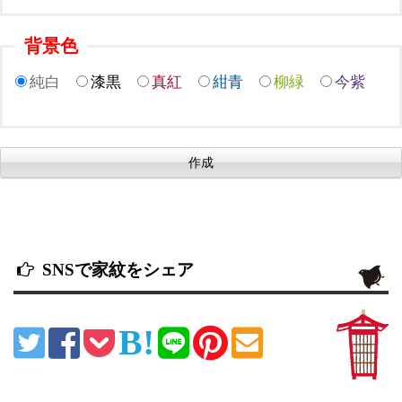
背景色
純白
漆黒
真紅
紺青
柳緑
今紫
SNSで家紋をシェア