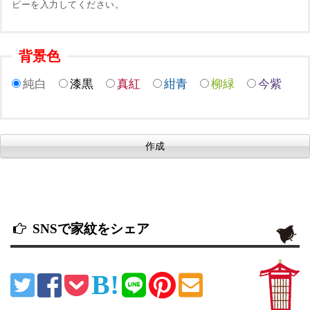
ピーを入力してください。
背景色
純白
漆黒
真紅
紺青
柳緑
今紫
SNSで家紋をシェア