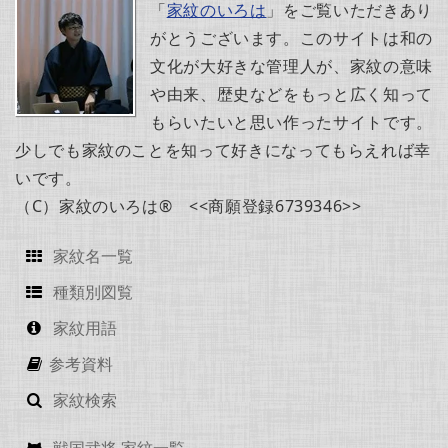
「
家紋のいろは
」をご覧いただきあり
がとうございます。このサイトは和の
文化が大好きな管理人が、家紋の意味
や由来、歴史などをもっと広く知って
もらいたいと思い作ったサイトです。
少しでも家紋のことを知って好きになってもらえれば幸
いです。
（C）家紋のいろは® <<商願登録6739346>>
家紋名一覧
種類別図覧
家紋用語
参考資料
家紋検索