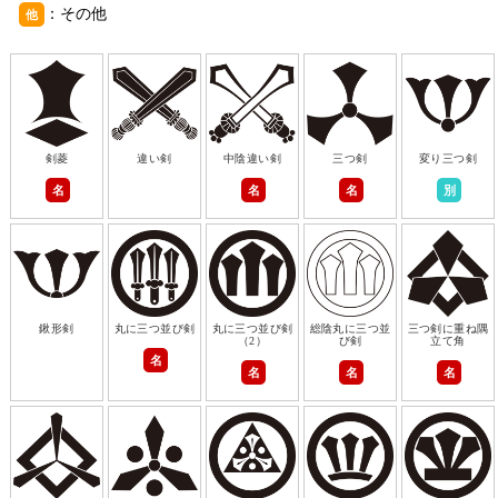
：その他
他
剣菱
違い剣
中陰違い剣
三つ剣
変り三つ剣
名
名
名
別
鍬形剣
丸に三つ並び剣
丸に三つ並び剣
総陰丸に三つ並
三つ剣に重ね隅
（2）
び剣
立て角
名
名
名
名