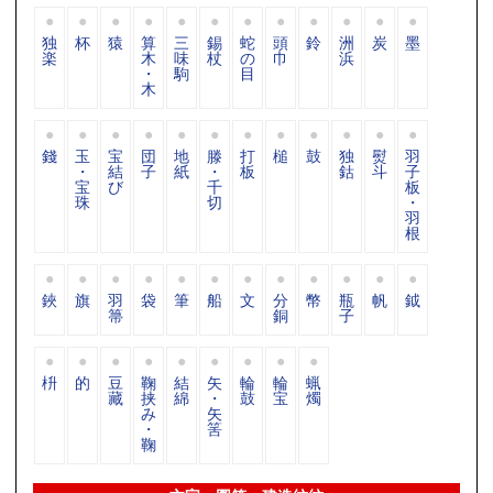
独
杯
猿
算
三
錫
蛇
頭
鈴
洲
炭
墨
楽
木
味
杖
の
巾
浜
・
駒
目
木
錢
玉
宝
団
地
滕
打
槌
鼓
独
熨
羽
・
結
子
紙
・
板
鈷
斗
子
宝
び
千
板
珠
切
・
羽
根
鋏
旗
羽
袋
筆
船
文
分
幣
瓶
帆
鉞
箒
銅
子
枡
的
豆
鞠
結
矢
輪
輪
蝋
藏
挟
綿
・
鼓
宝
燭
み
矢
・
筈
鞠