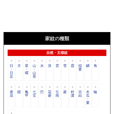
家紋の種類
自然・文様紋
日
月
星
山
水
浪
雲
雪
霞
稲
鱗
角
・
・
・
妻
日
曜
山
足
形
唐
鐶
亀
七
巴
花
引
菱
村
目
木
輪
花
甲
宝
菱
両
濃
結
瓜
・
窠