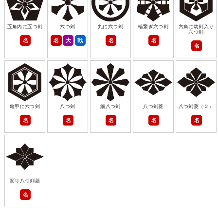
五角内に五つ剣
六つ剣
丸に六つ剣
輪繋ぎ六つ剣
六角に幼剣入り
六つ剣
名
名
大
戦
名
名
名
亀甲に六つ剣
八つ剣
細八つ剣
八つ剣菱
八つ剣菱（２）
名
名
名
名
名
変り八つ剣菱
名