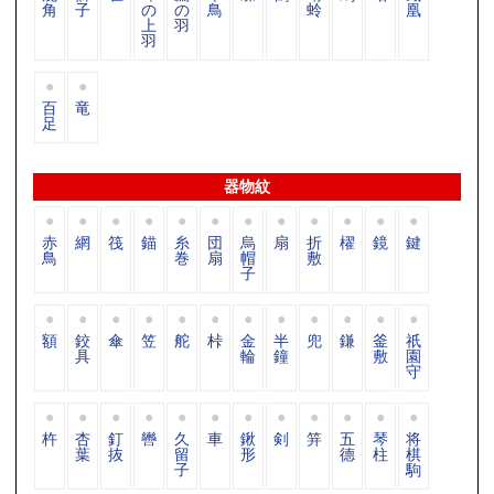
角
子
の
の
鳥
蛉
凰
上
羽
羽
百
竜
足
器物紋
赤
網
筏
錨
糸
団
烏
扇
折
櫂
鏡
鍵
鳥
巻
扇
帽
敷
子
額
鉸
傘
笠
舵
桛
金
半
兜
鎌
釜
祇
具
輪
鐘
敷
園
守
杵
杏
釘
轡
久
車
鍬
剣
笄
五
琴
将
葉
抜
留
形
德
柱
棋
子
駒