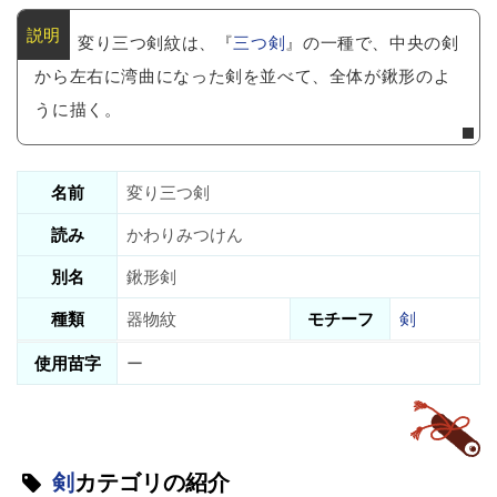
変り三つ剣紋は、『
三つ剣
』の一種で、中央の剣
から左右に湾曲になった剣を並べて、全体が鍬形のよ
うに描く。
名前
変り三つ剣
読み
かわりみつけん
別名
鍬形剣
種類
器物紋
モチーフ
剣
使用苗字
ー
剣
カテゴリの紹介