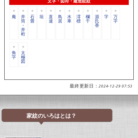
文字・図符・建造紋紋
庵
井
石
垣
直
鳥
水
澪
欄
源
字
万
筒
畳
違
居
車
標
干
氏
字
・
香
井
桁
角
太
字
極
図
最終更新日：
2024-12-29 07:53
家紋のいろはとは？