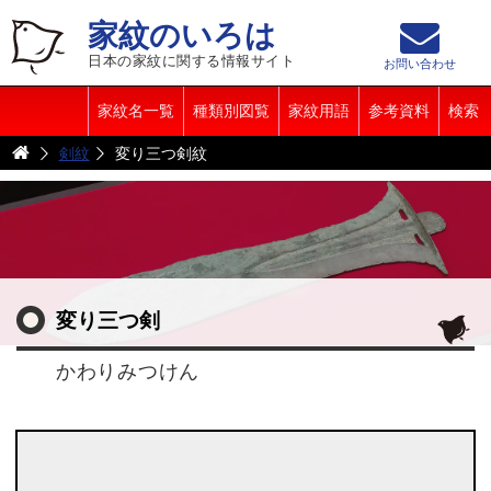
家紋のいろは
日本の家紋に関する情報サイト
お問い合わせ
家紋名一覧
種類別図覧
家紋用語
参考資料
検索
剣紋
変り三つ剣紋
変り三つ剣
かわりみつけん