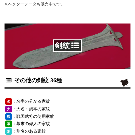
※ベクターデータも販売中です。
剣紋
その他の剣紋
-36種
：名字の分かる家紋
名
：大名・旗本の家紋
大
：戦国武将の使用家紋
戦
：幕末の偉人の家紋
幕
：別名のある家紋
別