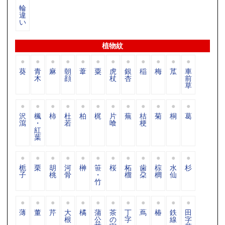
輪
違
い
植物紋
葵
青
麻
朝
葦
粟
虎
銀
稲
梅
苽
車
木
顔
杖
杏
前
草
沢
楓
柿
杜
柏
梶
片
蕪
桔
菊
桐
葛
瀉
・
若
喰
梗
紅
葉
栀
栗
胡
河
榊
笹
桜
柘
歯
棕
水
杉
子
桃
骨
・
榴
朶
櫚
仙
竹
薄
董
芹
大
橘
蒲
茶
丁
蔦
椿
鉄
田
根
公
の
字
線
字