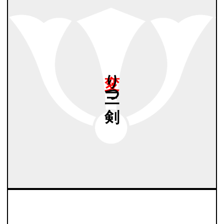
変り
三つ
剣