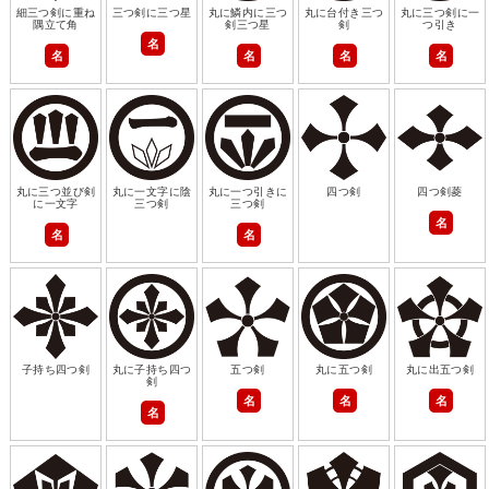
細三つ剣に重ね
三つ剣に三つ星
丸に鱗内に三つ
丸に台付き三つ
丸に三つ剣に一
隅立て角
剣三つ星
剣
つ引き
名
名
名
名
名
丸に三つ並び剣
丸に一文字に陰
丸に一つ引きに
四つ剣
四つ剣菱
に一文字
三つ剣
三つ剣
名
名
名
子持ち四つ剣
丸に子持ち四つ
五つ剣
丸に五つ剣
丸に出五つ剣
剣
名
名
名
名