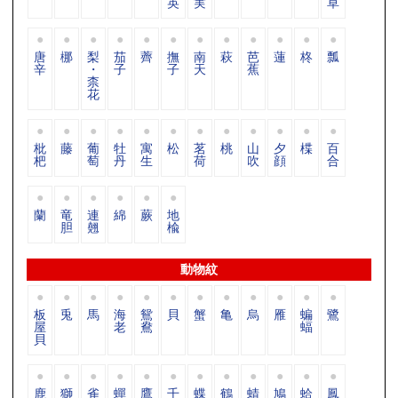
英
実
草
唐
梛
梨
茄
薺
撫
南
萩
芭
蓮
柊
瓢
辛
・
子
子
天
蕉
柰
花
枇
藤
葡
牡
寓
松
茗
桃
山
夕
楪
百
杷
萄
丹
生
荷
吹
顔
合
蘭
竜
連
綿
蕨
地
胆
翹
楡
動物紋
板
兎
馬
海
鴛
貝
蟹
亀
烏
雁
蝙
鷺
屋
老
鴦
蝠
貝
鹿
獅
雀
蟬
鷹
千
蝶
鶴
蜻
鳩
蛤
鳳