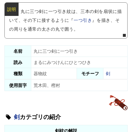
丸に三つ剣に一つ引き紋は、三本の剣を扇状に描
いて、その下に接するように『
一つ引き
』を描き、そ
の周りを通常の太さの丸で囲う。
名前
丸に三つ剣に一つ引き
読み
まるにみつけんにひとつひき
種類
器物紋
モチーフ
剣
使用苗字
荒木田、樫村
剣
カテゴリの紹介
剣紋の解説