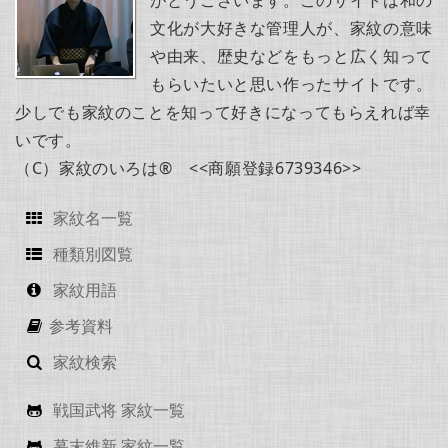
がとうございます。このサイトは和の
文化が大好きな管理人が、家紋の意味
や由来、歴史などをもっと広く知って
もらいたいと思い作ったサイトです。
少しでも家紋のことを知って好きになってもらえれば幸
いです。
（C）家紋のいろは® <<商願登録6739346>>
家紋名一覧
種類別図覧
家紋用語
参考資料
家紋検索
戦国武将 家紋一覧
幕末維新 家紋一覧