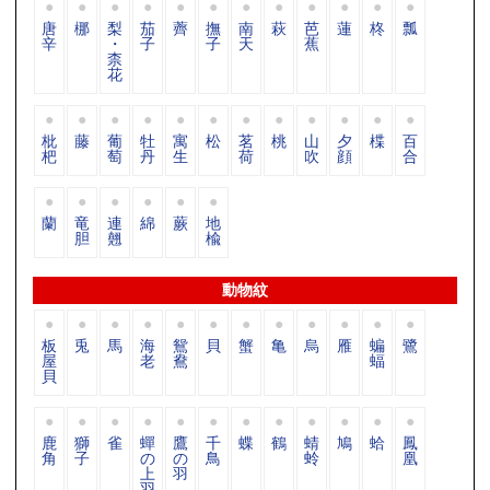
唐
梛
梨
茄
薺
撫
南
萩
芭
蓮
柊
瓢
辛
・
子
子
天
蕉
柰
花
枇
藤
葡
牡
寓
松
茗
桃
山
夕
楪
百
杷
萄
丹
生
荷
吹
顔
合
蘭
竜
連
綿
蕨
地
胆
翹
楡
動物紋
板
兎
馬
海
鴛
貝
蟹
亀
烏
雁
蝙
鷺
屋
老
鴦
蝠
貝
鹿
獅
雀
蟬
鷹
千
蝶
鶴
蜻
鳩
蛤
鳳
角
子
の
の
鳥
蛉
凰
上
羽
羽