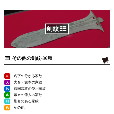
剣紋
その他の剣紋
-36種
：名字の分かる家紋
名
：大名・旗本の家紋
大
：戦国武将の使用家紋
戦
：幕末の偉人の家紋
幕
：別名のある家紋
別
：その他
他