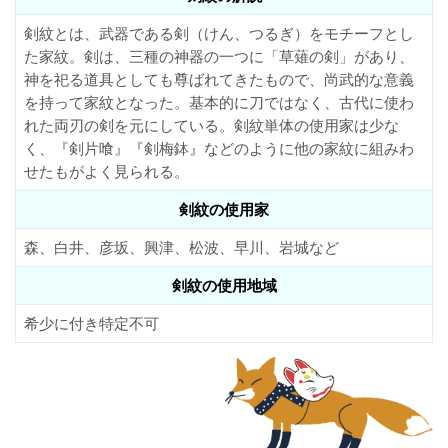
剣紋とは、武器である剣（けん、つるぎ）をモチーフとし
た家紋。剣は、三種の神器の一つに「草薙の剣」があり、
神を祀る道具としても尊ばれてきたもので、尚武的な意義
を持って家紋となった。基本的に刀ではなく、古代に使わ
れた両刃の剣を元にしている。剣紋単体の使用家は少な
く、『剣片喰』『剣梅鉢』などのように他の家紋に組みわ
せたもがよく見られる。
剣紋の使用家
森、白井、彦坂、興津、松波、早川、岩城など
剣紋の使用地域
希少に付き特定不可