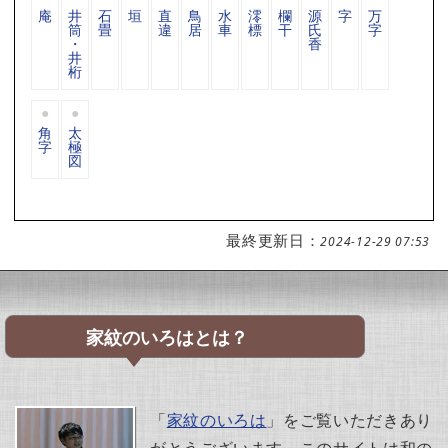
庵
井
石
垣
直
鳥
水
澪
欄
源
字
万
筒
畳
違
居
車
標
干
氏
字
・
香
井
桁
角
太
字
極
図
最終更新日：
2024-12-29 07:53
家紋のいろはとは？
「
家紋のいろは
」をご覧いただきあり