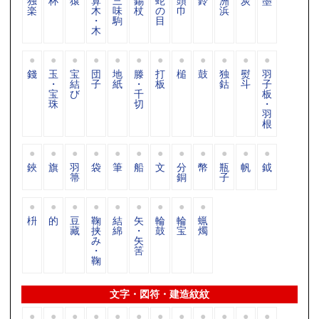
独
杯
猿
算
三
錫
蛇
頭
鈴
洲
炭
墨
楽
木
味
杖
の
巾
浜
・
駒
目
木
錢
玉
宝
団
地
滕
打
槌
鼓
独
熨
羽
・
結
子
紙
・
板
鈷
斗
子
宝
び
千
板
珠
切
・
羽
根
鋏
旗
羽
袋
筆
船
文
分
幣
瓶
帆
鉞
箒
銅
子
枡
的
豆
鞠
結
矢
輪
輪
蝋
藏
挟
綿
・
鼓
宝
燭
み
矢
・
筈
鞠
文字・図符・建造紋紋