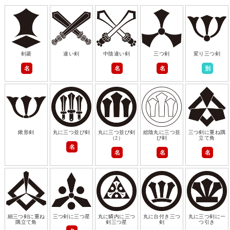
剣菱
違い剣
中陰違い剣
三つ剣
変り三つ剣
名
名
名
別
鍬形剣
丸に三つ並び剣
丸に三つ並び剣
総陰丸に三つ並
三つ剣に重ね隅
（2）
び剣
立て角
名
名
名
名
細三つ剣に重ね
三つ剣に三つ星
丸に鱗内に三つ
丸に台付き三つ
丸に三つ剣に一
隅立て角
剣三つ星
剣
つ引き