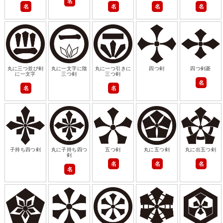
名
名
名
名
名
丸に三つ並び剣
丸に一文字に陰
丸に一つ引きに
四つ剣
四つ剣菱
に一文字
三つ剣
三つ剣
名
名
名
子持ち四つ剣
丸に子持ち四つ
五つ剣
丸に五つ剣
丸に出五つ剣
剣
名
名
名
名