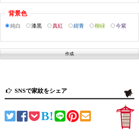
背景色
純白
漆黒
真紅
紺青
柳緑
今紫
SNSで家紋をシェア