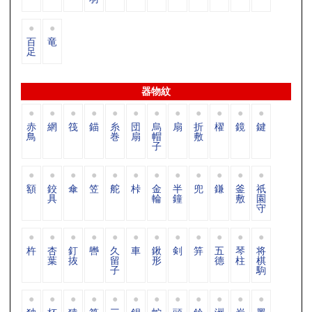
百
竜
足
器物紋
赤
網
筏
錨
糸
団
烏
扇
折
櫂
鏡
鍵
鳥
巻
扇
帽
敷
子
額
鉸
傘
笠
舵
桛
金
半
兜
鎌
釜
祇
具
輪
鐘
敷
園
守
杵
杏
釘
轡
久
車
鍬
剣
笄
五
琴
将
葉
抜
留
形
德
柱
棋
子
駒