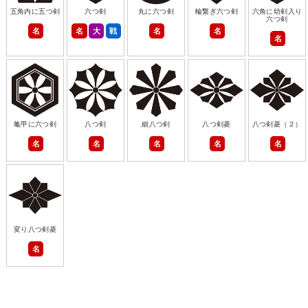
五角内に五つ剣
六つ剣
丸に六つ剣
輪繋ぎ六つ剣
六角に幼剣入り
六つ剣
名
名
大
戦
名
名
名
亀甲に六つ剣
八つ剣
細八つ剣
八つ剣菱
八つ剣菱（２）
名
名
名
名
名
変り八つ剣菱
名