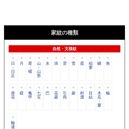
家紋の種類
自然・文様紋
日
月
星
山
水
浪
雲
雪
霞
稲
鱗
角
・
・
・
妻
日
曜
山
足
形
唐
鐶
亀
七
巴
花
引
菱
村
目
木
輪
花
甲
宝
菱
両
濃
結
瓜
・
窠
輪
違