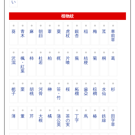
い
植物紋
葵
青
麻
朝
葦
粟
虎
銀
稲
梅
苽
車
木
顔
杖
杏
前
草
沢
楓
柿
杜
柏
梶
片
蕪
桔
菊
桐
葛
瀉
・
若
喰
梗
紅
葉
栀
栗
胡
河
榊
笹
桜
柘
歯
棕
水
杉
子
桃
骨
・
榴
朶
櫚
仙
竹
薄
董
芹
大
橘
蒲
茶
丁
蔦
椿
鉄
田
根
公
の
字
線
字
英
実
草