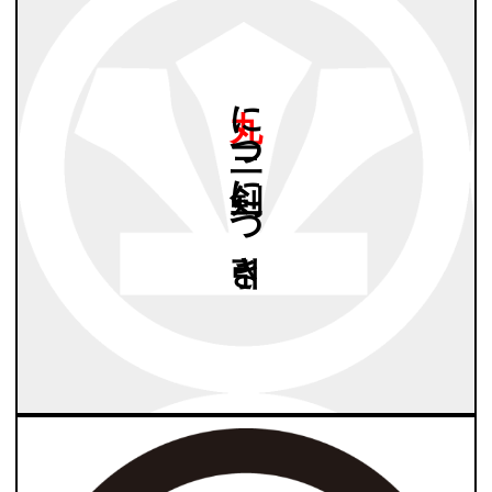
丸に
三つ
剣に
一つ
引き