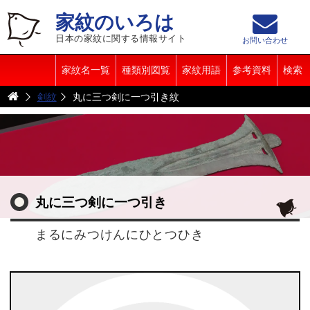
家紋のいろは
日本の家紋に関する情報サイト
お問い合わせ
家紋名一覧
種類別図覧
家紋用語
参考資料
検索
剣紋
丸に三つ剣に一つ引き紋
丸に三つ剣に一つ引き
まるにみつけんにひとつひき