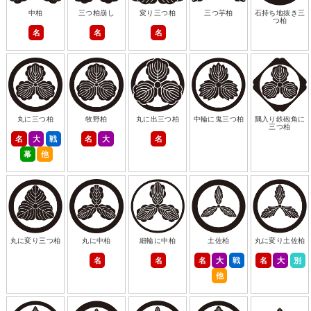
中柏
三つ柏崩し
変り三つ柏
三つ芋柏
石持ち地抜き三
つ柏
名
名
名
丸に三つ柏
牧野柏
丸に出三つ柏
中輪に鬼三つ柏
隅入り鉄砲角に
三つ柏
名
大
戦
名
大
名
幕
他
丸に変り三つ柏
丸に中柏
細輪に中柏
土佐柏
丸に変り土佐柏
名
名
名
大
戦
名
大
別
他