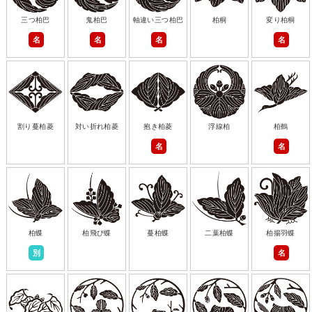
三つ柏巴
鬼柏巴
軸違い三つ柏巴
柏桐
変り柏桐
名
名
名
名
割り蔓柏菱
対い折れ柏菱
抱き柏菱
浮線柏
柏鶴
名
名
柏蝶
柏飛び蝶
蔓柏蝶
二葉柏蝶
柏揚羽蝶
別
名