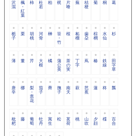
沢
楓
柿
杜
柏
梶
片
蕪
桔
菊
桐
葛
瀉
・
若
喰
梗
紅
葉
栀
栗
胡
河
榊
笹
桜
柘
歯
棕
水
杉
子
桃
骨
・
榴
朶
櫚
仙
竹
薄
董
芹
大
橘
蒲
茶
丁
蔦
椿
鉄
田
根
公
の
字
線
字
英
実
草
唐
梛
梨
茄
薺
撫
南
萩
芭
蓮
柊
瓢
辛
・
子
子
天
蕉
柰
花
枇
藤
葡
牡
寓
松
茗
桃
山
夕
楪
百
杷
萄
丹
生
荷
吹
顔
合