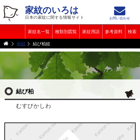
家紋のいろは
日本の家紋に関する情報サイト
お問い合わせ
家紋名一覧
種類別図覧
家紋用語
参考資料
検索
柏紋
結び柏紋
結び柏
むすびかしわ