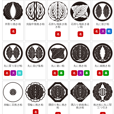
外割り抱き柏
光臨中陰抱き柏
石持ち地抜き抱
石持ち地抜き違
丸に並び柏
き柏
い柏
名
名
大
戦
名
名
丸に変り並び柏
丸に並び鬼柏
丸に違い柏
丸に抱き柏
丸に細抱き柏
名
大
別
名
幕
名
大
幕
名
幕
糸輪に豆抱き柏
雪輪に抱き柏
隅切り角に抱き
隅入り鉄砲角に
抱き柏に丸に竪
柏
抱き柏
三つ引き
名