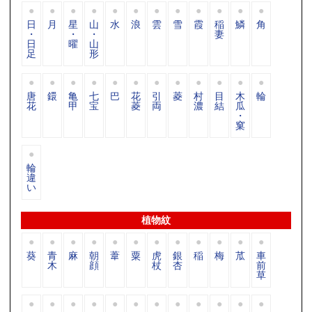
日
月
星
山
水
浪
雲
雪
霞
稲
鱗
角
・
・
・
妻
日
曜
山
足
形
唐
鐶
亀
七
巴
花
引
菱
村
目
木
輪
花
甲
宝
菱
両
濃
結
瓜
・
窠
輪
違
い
植物紋
葵
青
麻
朝
葦
粟
虎
銀
稲
梅
苽
車
木
顔
杖
杏
前
草