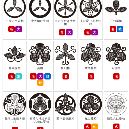
中輪に土佐柏
中太輪に芋柏
丸に実付き土佐
丸に変り蔓土佐
三つ葉柏
柏
柏
名
大
名
戦
名
大
名
大
蔓巻き柏
蔓柏
蔓細柏
片手蔓柏
五徳柏
名
別
名
大
戦
名
名
名
他
石持ち地抜き蔓
石持ち地抜き反
変り五徳細柏
丸に蔓柏
総陰丸に蔓柏
柏
り六角に蔓柏
名
他
名