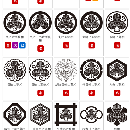
名
名
丸に片手蔓柏
丸に二つ片手蔓
丸に五徳柏
太輪に五徳柏
糸輪に蔓柏
柏
名
大
戦
名
名
名
名
雪輪に蔓柏
雪輪に五徳柏
総陰雪輪に蔓柏
外雪輪に蔓柏
六角に蔓柏
名
名
名
名
隅切り角に蔓柏
二重亀甲に蔓柏
平井筒に蔓柏
鐶木瓜に蔓柏
剣柏