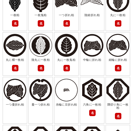
一枚柏
一枚鬼柏
一つ折れ柏
陰細折れ柏
丸に一枚柏
名
名
名
名
丸に横一枚柏
陰丸に一枚柏
丸に一枚鬼柏
中輪に折れ柏
細輪に折れ柏
名
名
名
名
一つ蔓折れ柏
蔓一つ折れ柏
糸輪に豆折れ柏
六角に一枚柏
隅切り角に一枚
柏
名
名