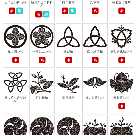
三つ追い折れ柏
軸付き三つ折れ
四つ蔓柏
九枚柏
柏七宝に花角
柏
名
別
名
別
名
名
名
別
丸に四つ柏
中輪に五つ柏
結び柏
揺り結び柏
実付き鬼結び柏
名
名
名
名
名
三つ持ち合い結
折れ枝柏
変り枝柏
違い片折れ柏
三枚折れ柏
び柏
名