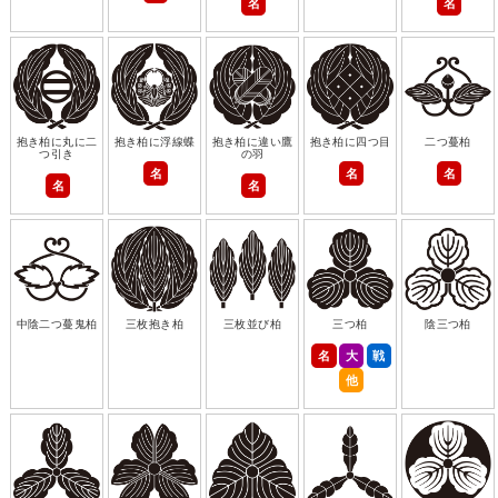
名
名
抱き柏に丸に二
抱き柏に浮線蝶
抱き柏に違い鷹
抱き柏に四つ目
二つ蔓柏
つ引き
の羽
名
名
名
名
名
中陰二つ蔓鬼柏
三枚抱き柏
三枚並び柏
三つ柏
陰三つ柏
名
大
戦
他