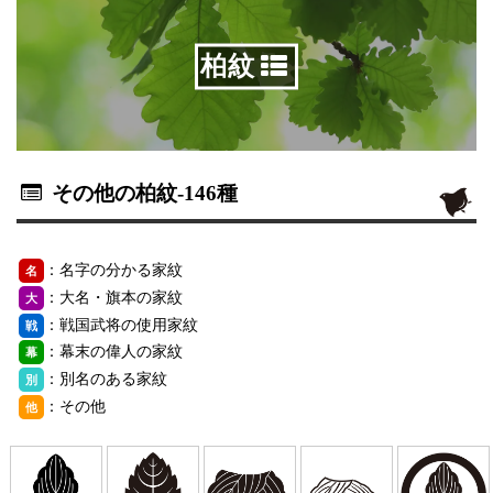
柏紋
その他の柏紋
-146種
：名字の分かる家紋
名
：大名・旗本の家紋
大
：戦国武将の使用家紋
戦
：幕末の偉人の家紋
幕
：別名のある家紋
別
：その他
他