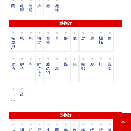
蘭
竜
連
綿
蕨
地
胆
翹
楡
動物紋
板
兎
馬
海
鴛
貝
蟹
亀
烏
雁
蝙
鷺
屋
老
鴦
蝠
貝
鹿
獅
雀
蟬
鷹
千
蝶
鶴
蜻
鳩
蛤
鳳
角
子
の
の
鳥
蛉
凰
上
羽
羽
百
竜
足
器物紋
赤
網
筏
錨
糸
団
烏
扇
折
櫂
鏡
鍵