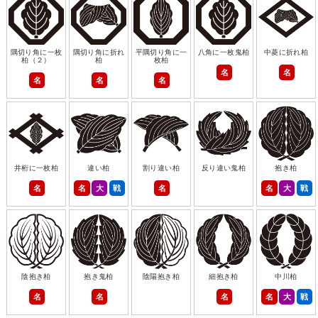
隅切り角に一枚
隅切り角に折れ
平隅切り角に一
八角に一枚鬼柏
中菱に折れ柏
柏（２）
柏
枚柏
名
名
名
名
名
井桁に一枚柏
違い柏
割り違い柏
反り違い鬼柏
抱き柏
名
名
大
戦
名
名
大
戦
陰抱き柏
抱き鬼柏
陰陽抱き柏
細抱き柏
中川柏
名
名
名
名
大
戦