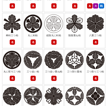
名
名
名
名
名
大
戦
棒剣三つ柏
丸に剣柏
総陰丸に剣柏
陰陽重ね柏
八重三つ柏
名
名
名
名
丸に熨斗三つ柏
三つ追い柏
三つ追い重ね柏
三つ割り蔓柏
三つ割り三つ柏
名
名
名
名