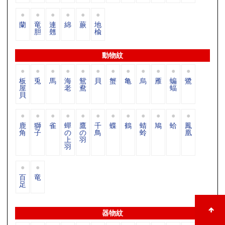
蘭
竜
連
綿
蕨
地
胆
翹
楡
動物紋
板
兎
馬
海
鴛
貝
蟹
亀
烏
雁
蝙
鷺
屋
老
鴦
蝠
貝
鹿
獅
雀
蟬
鷹
千
蝶
鶴
蜻
鳩
蛤
鳳
角
子
の
の
鳥
蛉
凰
上
羽
羽
百
竜
足
器物紋