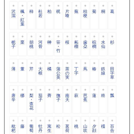
沢
楓
柿
杜
柏
梶
片
蕪
桔
菊
桐
葛
瀉
・
若
喰
梗
紅
葉
栀
栗
胡
河
榊
笹
桜
柘
歯
棕
水
杉
子
桃
骨
・
榴
朶
櫚
仙
竹
薄
董
芹
大
橘
蒲
茶
丁
蔦
椿
鉄
田
根
公
の
字
線
字
英
実
草
唐
梛
梨
茄
薺
撫
南
萩
芭
蓮
柊
瓢
辛
・
子
子
天
蕉
柰
花
枇
藤
葡
牡
寓
松
茗
桃
山
夕
楪
百
杷
萄
丹
生
荷
吹
顔
合