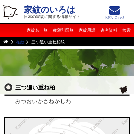
家紋のいろは
日本の家紋に関する情報サイト
お問い合わせ
家紋名一覧
種類別図覧
家紋用語
参考資料
検索
柏紋
三つ追い重ね柏紋
三つ追い重ね柏
みつおいかさねかしわ