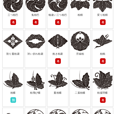
三つ柏巴
鬼柏巴
軸違い三つ柏巴
柏桐
変り柏桐
名
名
名
名
割り蔓柏菱
対い折れ柏菱
抱き柏菱
浮線柏
柏鶴
名
名
柏蝶
柏飛び蝶
蔓柏蝶
二葉柏蝶
柏揚羽蝶
別
名