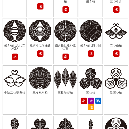
柏
抱き柏
三つ引き
名
名
名
抱き柏に丸に二
抱き柏に浮線蝶
抱き柏に違い鷹
抱き柏に四つ目
二つ蔓柏
つ引き
の羽
名
名
名
名
名
中陰二つ蔓鬼柏
三枚抱き柏
三枚並び柏
三つ柏
陰三つ柏
名
大
戦
他