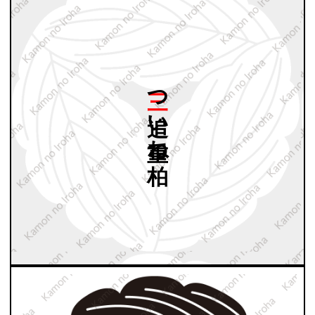
三つ
追い
重ね
柏