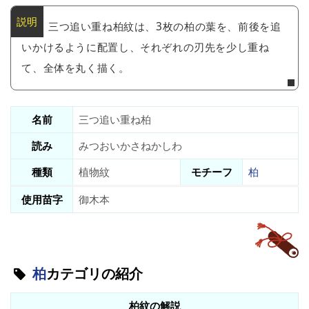
三つ追い重ね柏紋は、3枚の柏の葉を、前後を追
いかけるように配置し、それぞれの刃先を少し重ね
て、全体を丸く描く。
名前
三つ追い重ね柏
読み
みつおいかさねかしわ
種類
植物紋
モチーフ
柏
使用苗字
御木本
柏
カテゴリの紹介
柏紋の解説