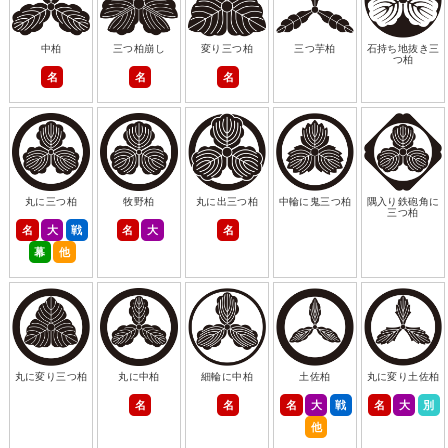
中柏
三つ柏崩し
変り三つ柏
三つ芋柏
石持ち地抜き三
つ柏
名
名
名
丸に三つ柏
牧野柏
丸に出三つ柏
中輪に鬼三つ柏
隅入り鉄砲角に
三つ柏
名
大
戦
名
大
名
幕
他
丸に変り三つ柏
丸に中柏
細輪に中柏
土佐柏
丸に変り土佐柏
名
名
名
大
戦
名
大
別
他