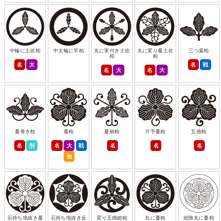
中輪に土佐柏
中太輪に芋柏
丸に実付き土佐
丸に変り蔓土佐
三つ葉柏
柏
柏
名
大
名
戦
名
大
名
大
蔓巻き柏
蔓柏
蔓細柏
片手蔓柏
五徳柏
名
別
名
大
戦
名
名
名
他
石持ち地抜き蔓
石持ち地抜き反
変り五徳細柏
丸に蔓柏
総陰丸に蔓柏