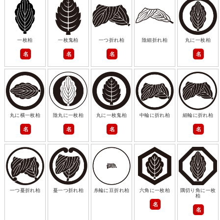
一枚柏
一枚鬼柏
一つ折れ柏
陰細折れ柏
丸に一枚柏
名
名
名
名
丸に横一枚柏
陰丸に一枚柏
丸に一枚鬼柏
中輪に折れ柏
細輪に折れ柏
名
名
名
名
一つ蔓折れ柏
蔓一つ折れ柏
糸輪に豆折れ柏
六角に一枚柏
隅切り角に一枚
柏
名
名