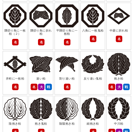
隅切り角に一枚
隅切り角に折れ
平隅切り角に一
八角に一枚鬼柏
中菱に折れ柏
柏（２）
柏
枚柏
名
名
名
名
名
井桁に一枚柏
違い柏
割り違い柏
反り違い鬼柏
抱き柏
名
名
大
戦
名
名
大
戦
陰抱き柏
抱き鬼柏
陰陽抱き柏
細抱き柏
中川柏
名
名
名
名
大
戦