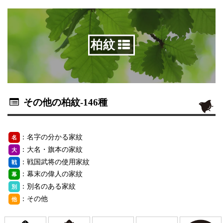
柏紋
その他の柏紋
-146種
：名字の分かる家紋
名
：大名・旗本の家紋
大
：戦国武将の使用家紋
戦
：幕末の偉人の家紋
幕
：別名のある家紋
別
：その他
他