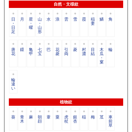
自然・文様紋
日
月
星
山
水
浪
雲
雪
霞
稲
鱗
角
・
・
・
妻
日
曜
山
足
形
唐
鐶
亀
七
巴
花
引
菱
村
目
木
輪
花
甲
宝
菱
両
濃
結
瓜
・
窠
輪
違
い
植物紋
葵
青
麻
朝
葦
粟
虎
銀
稲
梅
苽
車
木
顔
杖
杏
前
草