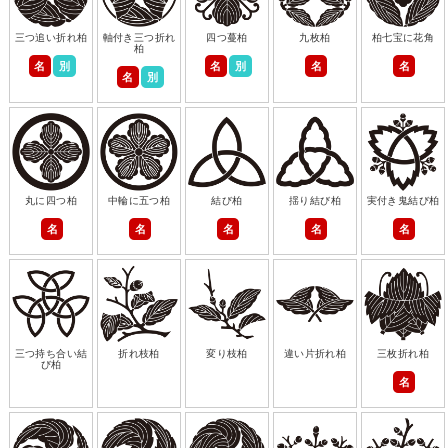
三つ追い折れ柏
軸付き三つ折れ
四つ蔓柏
九枚柏
柏七宝に花角
柏
名
別
名
別
名
名
名
別
丸に四つ柏
中輪に五つ柏
結び柏
揺り結び柏
実付き鬼結び柏
名
名
名
名
名
三つ持ち合い結
折れ枝柏
変り枝柏
違い片折れ柏
三枚折れ柏
び柏
名