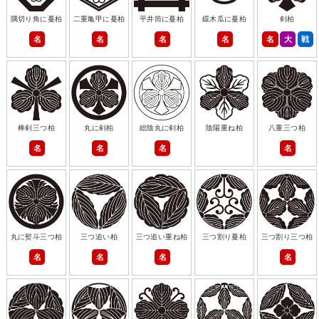
隅切り角に蔓柏
二重亀甲に蔓柏
平井筒に蔓柏
鐶木瓜に蔓柏
剣柏
名
名
名
名
名
大
戦
棒剣三つ柏
丸に剣柏
総陰丸に剣柏
陰陽重ね柏
八重三つ柏
名
名
名
名
丸に熨斗三つ柏
三つ追い柏
三つ追い重ね柏
三つ割り蔓柏
三つ割り三つ柏
名
名
名
名