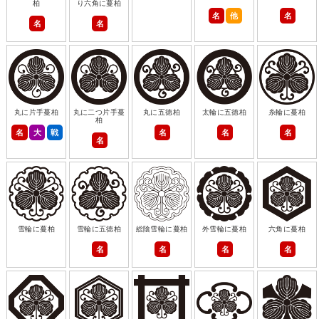
柏
り六角に蔓柏
名
他
名
名
名
丸に片手蔓柏
丸に二つ片手蔓
丸に五徳柏
太輪に五徳柏
糸輪に蔓柏
柏
名
大
戦
名
名
名
名
雪輪に蔓柏
雪輪に五徳柏
総陰雪輪に蔓柏
外雪輪に蔓柏
六角に蔓柏
名
名
名
名