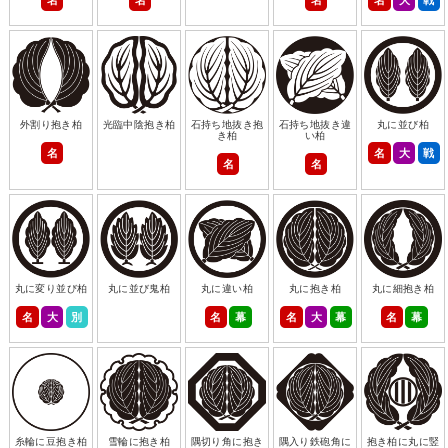
外割り抱き柏
光臨中陰抱き柏
石持ち地抜き抱
石持ち地抜き違
丸に並び柏
き柏
い柏
名
名
大
戦
名
名
丸に変り並び柏
丸に並び鬼柏
丸に違い柏
丸に抱き柏
丸に細抱き柏
名
大
別
名
幕
名
大
幕
名
幕
糸輪に豆抱き柏
雪輪に抱き柏
隅切り角に抱き
隅入り鉄砲角に
抱き柏に丸に竪