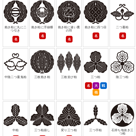
抱き柏に丸に二
抱き柏に浮線蝶
抱き柏に違い鷹
抱き柏に四つ目
二つ蔓柏
つ引き
の羽
名
名
名
名
名
中陰二つ蔓鬼柏
三枚抱き柏
三枚並び柏
三つ柏
陰三つ柏
名
大
戦
他
中柏
三つ柏崩し
変り三つ柏
三つ芋柏
石持ち地抜き三
つ柏