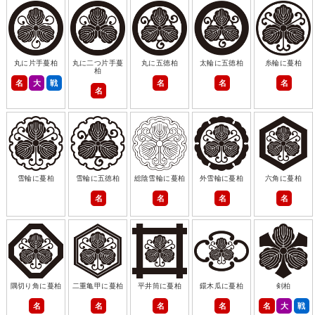
丸に片手蔓柏
丸に二つ片手蔓
丸に五徳柏
太輪に五徳柏
糸輪に蔓柏
柏
名
大
戦
名
名
名
名
雪輪に蔓柏
雪輪に五徳柏
総陰雪輪に蔓柏
外雪輪に蔓柏
六角に蔓柏
名
名
名
名
隅切り角に蔓柏
二重亀甲に蔓柏
平井筒に蔓柏
鐶木瓜に蔓柏
剣柏
名
名
名
名
名
大
戦