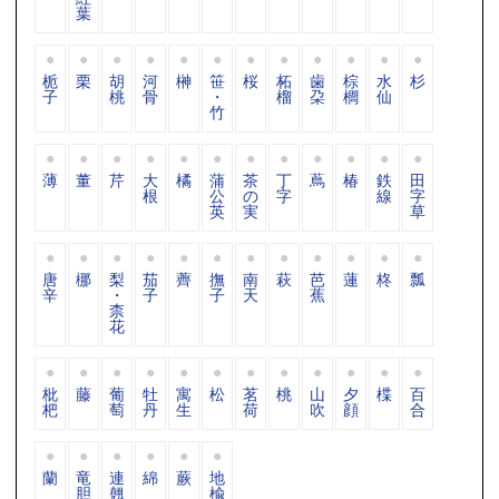
葉
栀
栗
胡
河
榊
笹
桜
柘
歯
棕
水
杉
子
桃
骨
・
榴
朶
櫚
仙
竹
薄
董
芹
大
橘
蒲
茶
丁
蔦
椿
鉄
田
根
公
の
字
線
字
英
実
草
唐
梛
梨
茄
薺
撫
南
萩
芭
蓮
柊
瓢
辛
・
子
子
天
蕉
柰
花
枇
藤
葡
牡
寓
松
茗
桃
山
夕
楪
百
杷
萄
丹
生
荷
吹
顔
合
蘭
竜
連
綿
蕨
地
胆
翹
楡