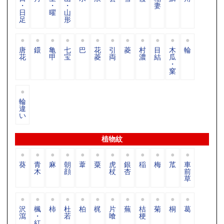
・
・
・
妻
日
曜
山
足
形
唐
鐶
亀
七
巴
花
引
菱
村
目
木
輪
花
甲
宝
菱
両
濃
結
瓜
・
窠
輪
違
い
植物紋
葵
青
麻
朝
葦
粟
虎
銀
稲
梅
苽
車
木
顔
杖
杏
前
草
沢
楓
柿
杜
柏
梶
片
蕪
桔
菊
桐
葛
瀉
・
若
喰
梗
紅