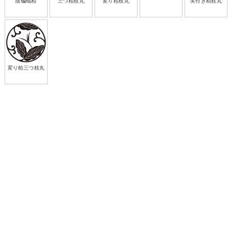
陰蝙蝠柏
三つ柏枝丸
変り柏枝丸
実付き柏枝丸
変り柏三つ枝丸