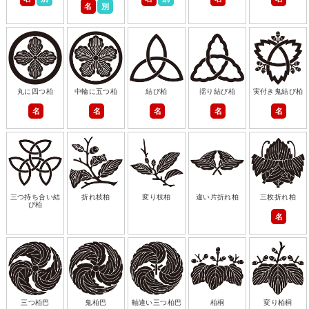
名
別
丸に四つ柏
中輪に五つ柏
結び柏
揺り結び柏
実付き鬼結び柏
名
名
名
名
名
三つ持ち合い結
折れ枝柏
変り枝柏
違い片折れ柏
三枚折れ柏
び柏
名
三つ柏巴
鬼柏巴
軸違い三つ柏巴
柏桐
変り柏桐