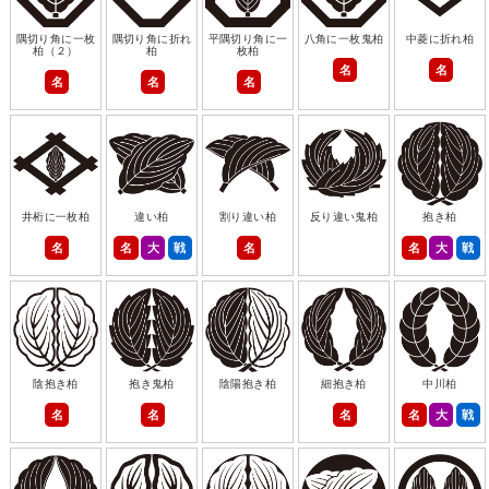
隅切り角に一枚
隅切り角に折れ
平隅切り角に一
八角に一枚鬼柏
中菱に折れ柏
柏（２）
柏
枚柏
名
名
名
名
名
井桁に一枚柏
違い柏
割り違い柏
反り違い鬼柏
抱き柏
名
名
大
戦
名
名
大
戦
陰抱き柏
抱き鬼柏
陰陽抱き柏
細抱き柏
中川柏
名
名
名
名
大
戦