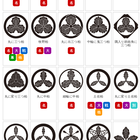
名
名
名
丸に三つ柏
牧野柏
丸に出三つ柏
中輪に鬼三つ柏
隅入り鉄砲角に
三つ柏
名
大
戦
名
大
名
幕
他
丸に変り三つ柏
丸に中柏
細輪に中柏
土佐柏
丸に変り土佐柏
名
名
名
大
戦
名
大
別
他