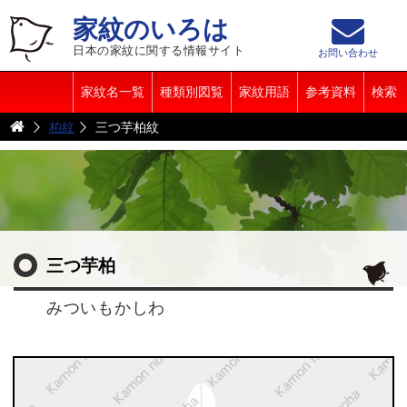
家紋のいろは
日本の家紋に関する情報サイト
お問い合わせ
家紋名一覧
種類別図覧
家紋用語
参考資料
検索
柏紋
三つ芋柏紋
三つ芋柏
みついもかしわ