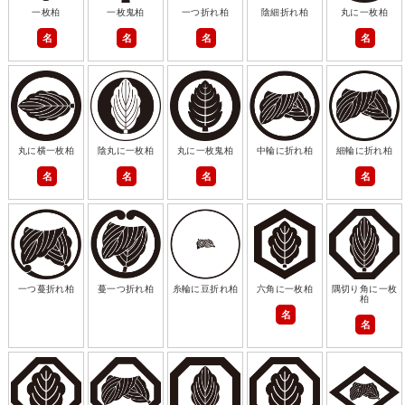
一枚柏
一枚鬼柏
一つ折れ柏
陰細折れ柏
丸に一枚柏
名
名
名
名
丸に横一枚柏
陰丸に一枚柏
丸に一枚鬼柏
中輪に折れ柏
細輪に折れ柏
名
名
名
名
一つ蔓折れ柏
蔓一つ折れ柏
糸輪に豆折れ柏
六角に一枚柏
隅切り角に一枚
柏
名
名