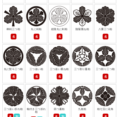
棒剣三つ柏
丸に剣柏
総陰丸に剣柏
陰陽重ね柏
八重三つ柏
名
名
名
名
丸に熨斗三つ柏
三つ追い柏
三つ追い重ね柏
三つ割り蔓柏
三つ割り三つ柏
名
名
名
名
三つ追い折れ柏
軸付き三つ折れ
四つ蔓柏
九枚柏
柏七宝に花角
柏
名
別
名
別
名
名