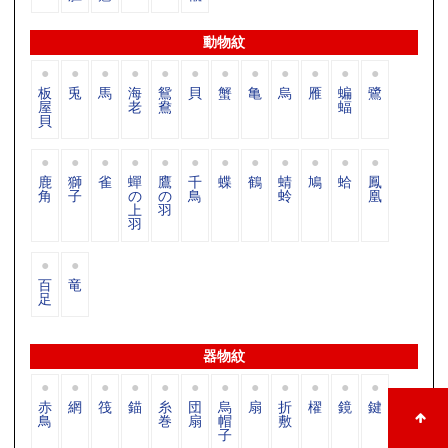
動物紋
板
兎
馬
海
鴛
貝
蟹
亀
烏
雁
蝙
鷺
屋
老
鴦
蝠
貝
鹿
獅
雀
蟬
鷹
千
蝶
鶴
蜻
鳩
蛤
鳳
角
子
の
の
鳥
蛉
凰
上
羽
羽
百
竜
足
器物紋
赤
網
筏
錨
糸
団
烏
扇
折
櫂
鏡
鍵
鳥
巻
扇
帽
敷
子