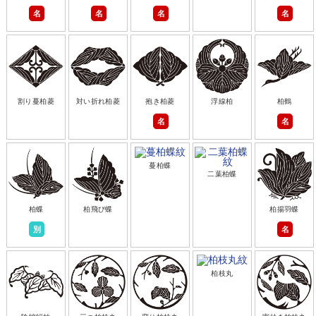
名
名
名
名
割り蔓柏菱
対い折れ柏菱
抱き柏菱
浮線柏
柏鶴
名
名
蔓柏蝶
二葉柏蝶
柏蝶
柏飛び蝶
柏揚羽蝶
別
名
柏枝丸