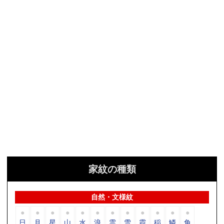
家紋の種類
自然・文様紋
日
月
星
山
水
浪
雲
雪
霞
稲
鱗
角