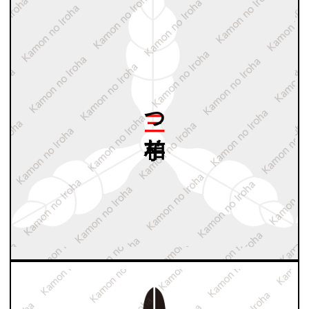
三つ
芋柏