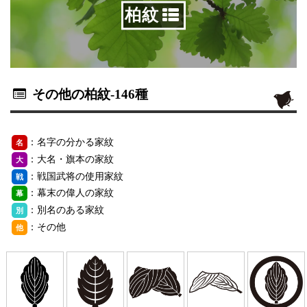
柏紋
その他の柏紋
-146種
：名字の分かる家紋
名
：大名・旗本の家紋
大
：戦国武将の使用家紋
戦
：幕末の偉人の家紋
幕
：別名のある家紋
別
：その他
他