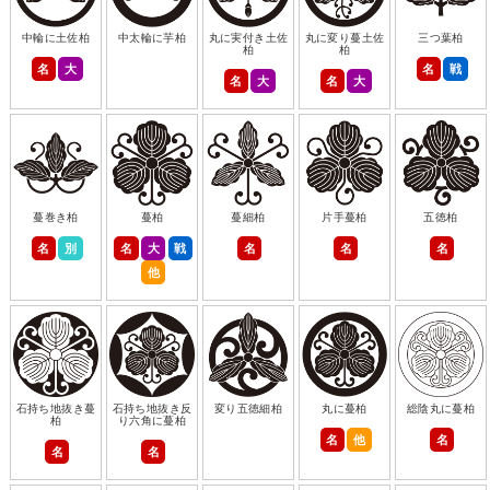
中輪に土佐柏
中太輪に芋柏
丸に実付き土佐
丸に変り蔓土佐
三つ葉柏
柏
柏
名
大
名
戦
名
大
名
大
蔓巻き柏
蔓柏
蔓細柏
片手蔓柏
五徳柏
名
別
名
大
戦
名
名
名
他
石持ち地抜き蔓
石持ち地抜き反
変り五徳細柏
丸に蔓柏
総陰丸に蔓柏
柏
り六角に蔓柏
名
他
名
名
名