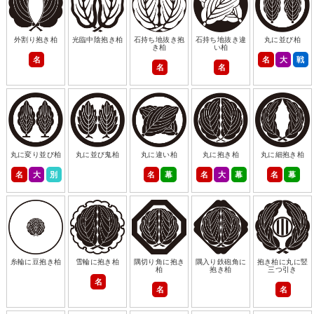
外割り抱き柏
光臨中陰抱き柏
石持ち地抜き抱
石持ち地抜き違
丸に並び柏
き柏
い柏
名
名
大
戦
名
名
丸に変り並び柏
丸に並び鬼柏
丸に違い柏
丸に抱き柏
丸に細抱き柏
名
大
別
名
幕
名
大
幕
名
幕
糸輪に豆抱き柏
雪輪に抱き柏
隅切り角に抱き
隅入り鉄砲角に
抱き柏に丸に竪
柏
抱き柏
三つ引き
名
名
名