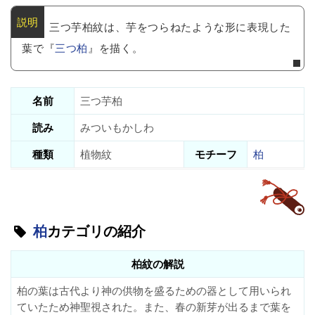
三つ芋柏紋は、芋をつらねたような形に表現した
葉で『
三つ柏
』を描く。
名前
三つ芋柏
読み
みついもかしわ
種類
植物紋
モチーフ
柏
柏
カテゴリの紹介
柏紋の解説
柏の葉は古代より神の供物を盛るための器として用いられ
ていたため神聖視された。また、春の新芽が出るまで葉を