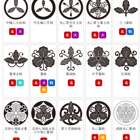
中輪に土佐柏
中太輪に芋柏
丸に実付き土佐
丸に変り蔓土佐
三つ葉柏
柏
柏
名
大
名
戦
名
大
名
大
蔓巻き柏
蔓柏
蔓細柏
片手蔓柏
五徳柏
名
別
名
大
戦
名
名
名
他
石持ち地抜き蔓
石持ち地抜き反
変り五徳細柏
丸に蔓柏
総陰丸に蔓柏
柏
り六角に蔓柏
名
他
名