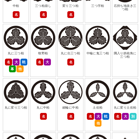
中柏
三つ柏崩し
変り三つ柏
三つ芋柏
石持ち地抜き三
つ柏
名
名
名
丸に三つ柏
牧野柏
丸に出三つ柏
中輪に鬼三つ柏
隅入り鉄砲角に
三つ柏
名
大
戦
名
大
名
幕
他
丸に変り三つ柏
丸に中柏
細輪に中柏
土佐柏
丸に変り土佐柏
名
名
名
大
戦
名
大
別
他