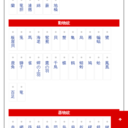
蘭
竜
連
綿
蕨
地
胆
翹
楡
動物紋
板
兎
馬
海
鴛
貝
蟹
亀
烏
雁
蝙
鷺
屋
老
鴦
蝠
貝
鹿
獅
雀
蟬
鷹
千
蝶
鶴
蜻
鳩
蛤
鳳
角
子
の
の
鳥
蛉
凰
上
羽
羽
百
竜
足
器物紋
赤
網
筏
錨
糸
団
烏
扇
折
櫂
鏡
鍵