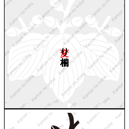
変り
柏桐