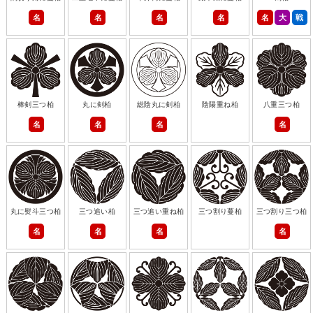
名
名
名
名
名
大
戦
棒剣三つ柏
丸に剣柏
総陰丸に剣柏
陰陽重ね柏
八重三つ柏
名
名
名
名
丸に熨斗三つ柏
三つ追い柏
三つ追い重ね柏
三つ割り蔓柏
三つ割り三つ柏
名
名
名
名