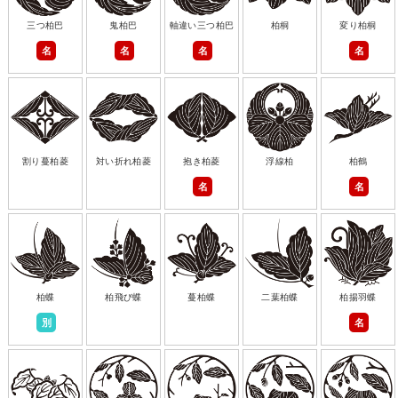
三つ柏巴
鬼柏巴
軸違い三つ柏巴
柏桐
変り柏桐
名
名
名
名
割り蔓柏菱
対い折れ柏菱
抱き柏菱
浮線柏
柏鶴
名
名
柏蝶
柏飛び蝶
蔓柏蝶
二葉柏蝶
柏揚羽蝶
別
名