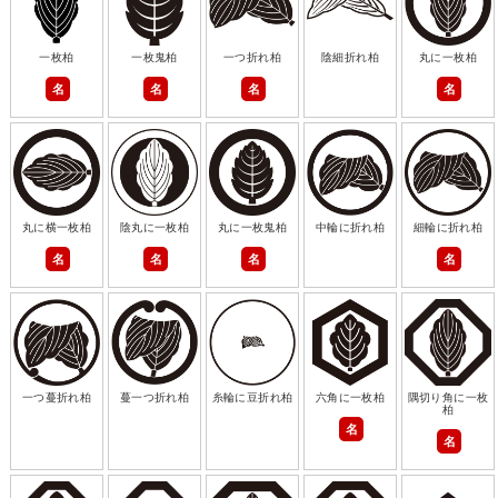
一枚柏
一枚鬼柏
一つ折れ柏
陰細折れ柏
丸に一枚柏
名
名
名
名
丸に横一枚柏
陰丸に一枚柏
丸に一枚鬼柏
中輪に折れ柏
細輪に折れ柏
名
名
名
名
一つ蔓折れ柏
蔓一つ折れ柏
糸輪に豆折れ柏
六角に一枚柏
隅切り角に一枚
柏
名
名