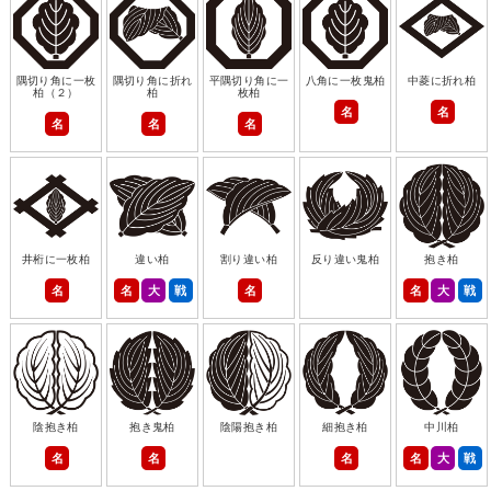
隅切り角に一枚
隅切り角に折れ
平隅切り角に一
八角に一枚鬼柏
中菱に折れ柏
柏（２）
柏
枚柏
名
名
名
名
名
井桁に一枚柏
違い柏
割り違い柏
反り違い鬼柏
抱き柏
名
名
大
戦
名
名
大
戦
陰抱き柏
抱き鬼柏
陰陽抱き柏
細抱き柏
中川柏
名
名
名
名
大
戦