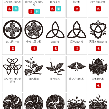
三つ追い折れ柏
軸付き三つ折れ
四つ蔓柏
九枚柏
柏七宝に花角
柏
名
別
名
別
名
名
名
別
丸に四つ柏
中輪に五つ柏
結び柏
揺り結び柏
実付き鬼結び柏
名
名
名
名
名
三つ持ち合い結
折れ枝柏
変り枝柏
違い片折れ柏
三枚折れ柏
び柏
名