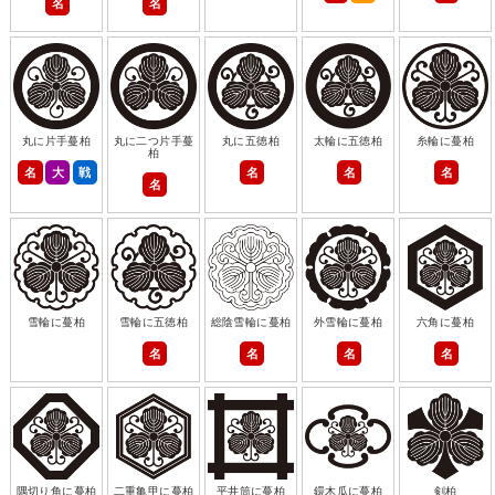
名
名
丸に片手蔓柏
丸に二つ片手蔓
丸に五徳柏
太輪に五徳柏
糸輪に蔓柏
柏
名
大
戦
名
名
名
名
雪輪に蔓柏
雪輪に五徳柏
総陰雪輪に蔓柏
外雪輪に蔓柏
六角に蔓柏
名
名
名
名
隅切り角に蔓柏
二重亀甲に蔓柏
平井筒に蔓柏
鐶木瓜に蔓柏
剣柏