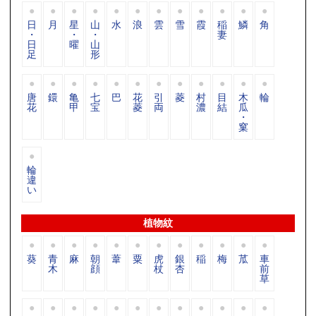
日
月
星
山
水
浪
雲
雪
霞
稲
鱗
角
・
・
・
妻
日
曜
山
足
形
唐
鐶
亀
七
巴
花
引
菱
村
目
木
輪
花
甲
宝
菱
両
濃
結
瓜
・
窠
輪
違
い
植物紋
葵
青
麻
朝
葦
粟
虎
銀
稲
梅
苽
車
木
顔
杖
杏
前
草