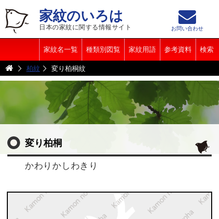
家紋のいろは
日本の家紋に関する情報サイト
お問い合わせ
家紋名一覧
種類別図覧
家紋用語
参考資料
検索
柏紋
変り柏桐紋
変り柏桐
かわりかしわきり