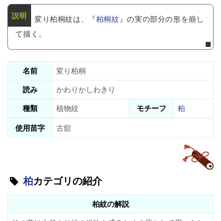
変り柏桐紋は、『
柏桐紋
』の実の部分の形を崩し
て描く。
名前
変り柏桐
読み
かわりかしわきり
種類
植物紋
モチーフ
柏
使用苗字
古舘
柏
カテゴリの紹介
柏紋の解説