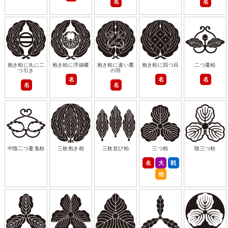
名
名
抱き柏に丸に二
抱き柏に浮線蝶
抱き柏に違い鷹
抱き柏に四つ目
二つ蔓柏
つ引き
の羽
名
名
名
名
名
中陰二つ蔓鬼柏
三枚抱き柏
三枚並び柏
三つ柏
陰三つ柏
名
大
戦
他