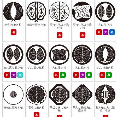
外割り抱き柏
光臨中陰抱き柏
石持ち地抜き抱
石持ち地抜き違
丸に並び柏
き柏
い柏
名
名
大
戦
名
名
丸に変り並び柏
丸に並び鬼柏
丸に違い柏
丸に抱き柏
丸に細抱き柏
名
大
別
名
幕
名
大
幕
名
幕
糸輪に豆抱き柏
雪輪に抱き柏
隅切り角に抱き
隅入り鉄砲角に
抱き柏に丸に竪
柏
抱き柏
三つ引き
名