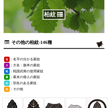
柏紋
その他の柏紋
-146種
：名字の分かる家紋
名
：大名・旗本の家紋
大
：戦国武将の使用家紋
戦
：幕末の偉人の家紋
幕
：別名のある家紋
別
：その他
他