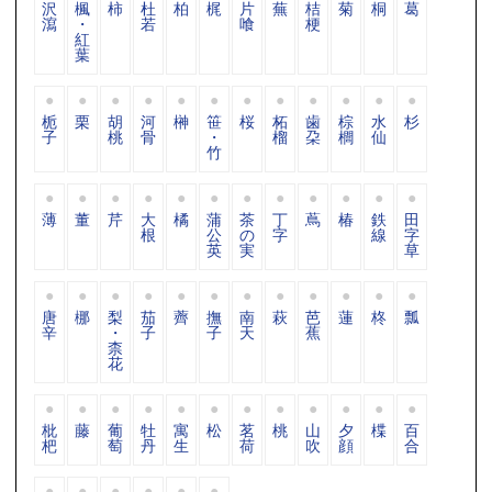
沢
楓
柿
杜
柏
梶
片
蕪
桔
菊
桐
葛
瀉
・
若
喰
梗
紅
葉
栀
栗
胡
河
榊
笹
桜
柘
歯
棕
水
杉
子
桃
骨
・
榴
朶
櫚
仙
竹
薄
董
芹
大
橘
蒲
茶
丁
蔦
椿
鉄
田
根
公
の
字
線
字
英
実
草
唐
梛
梨
茄
薺
撫
南
萩
芭
蓮
柊
瓢
辛
・
子
子
天
蕉
柰
花
枇
藤
葡
牡
寓
松
茗
桃
山
夕
楪
百
杷
萄
丹
生
荷
吹
顔
合