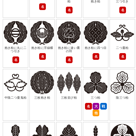
柏
抱き柏
三つ引き
名
名
名
抱き柏に丸に二
抱き柏に浮線蝶
抱き柏に違い鷹
抱き柏に四つ目
二つ蔓柏
つ引き
の羽
名
名
名
名
名
中陰二つ蔓鬼柏
三枚抱き柏
三枚並び柏
三つ柏
陰三つ柏
名
大
戦
他