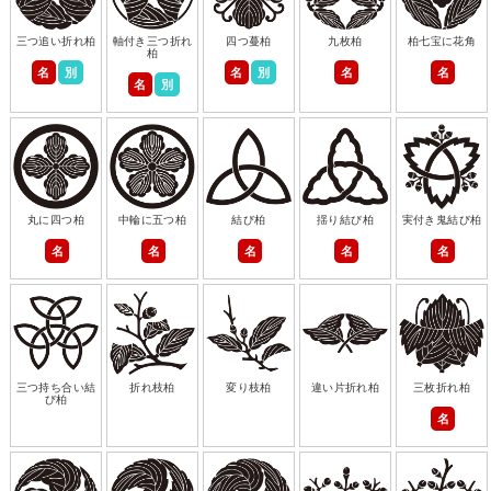
三つ追い折れ柏
軸付き三つ折れ
四つ蔓柏
九枚柏
柏七宝に花角
柏
名
別
名
別
名
名
名
別
丸に四つ柏
中輪に五つ柏
結び柏
揺り結び柏
実付き鬼結び柏
名
名
名
名
名
三つ持ち合い結
折れ枝柏
変り枝柏
違い片折れ柏
三枚折れ柏
び柏
名