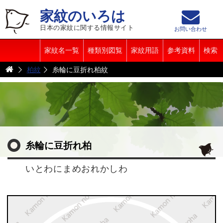
家紋のいろは
日本の家紋に関する情報サイト
お問い合わせ
家紋名一覧
種類別図覧
家紋用語
参考資料
検索
柏紋
糸輪に豆折れ柏紋
糸輪に豆折れ柏
いとわにまめおれかしわ