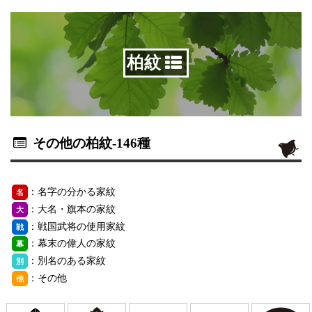
柏紋
その他の柏紋
-146種
：名字の分かる家紋
名
：大名・旗本の家紋
大
：戦国武将の使用家紋
戦
：幕末の偉人の家紋
幕
：別名のある家紋
別
：その他
他