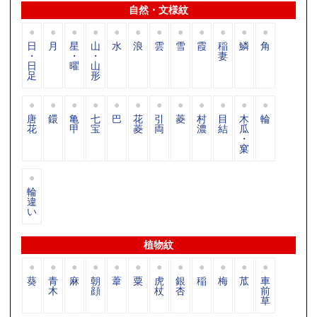
自然・文様紋
日
月
星
山
水
浪
雲
雪
霞
稲
鱗
角
・
・
・
妻
日
曜
山
足
形
唐
鐶
亀
七
巴
花
引
菱
村
目
木
輪
花
甲
宝
菱
両
濃
結
瓜
・
窠
輪
違
い
植物紋
葵
青
麻
朝
葦
粟
虎
銀
稲
梅
苽
車
木
顔
杖
杏
前
草