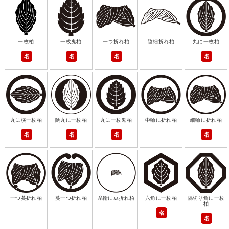
一枚柏
一枚鬼柏
一つ折れ柏
陰細折れ柏
丸に一枚柏
名
名
名
名
丸に横一枚柏
陰丸に一枚柏
丸に一枚鬼柏
中輪に折れ柏
細輪に折れ柏
名
名
名
名
一つ蔓折れ柏
蔓一つ折れ柏
糸輪に豆折れ柏
六角に一枚柏
隅切り角に一枚
柏
名
名