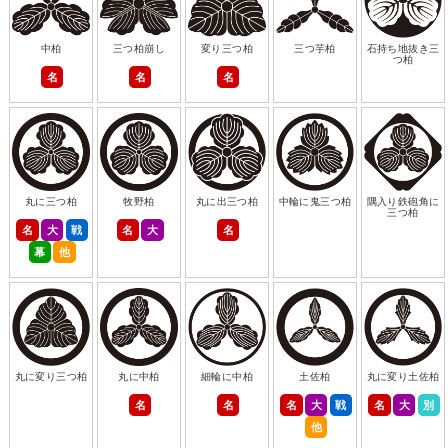
中柏
三つ柏崩し
変り三つ柏
三つ芋柏
石持ち地抜き三
つ柏
名
名
名
丸に三つ柏
牧野柏
丸に出三つ柏
中輪に鬼三つ柏
隅入り鉄砲角に
三つ柏
名
大
戦
名
大
名
幕
他
丸に変り三つ柏
丸に中柏
細輪に中柏
土佐柏
丸に変り土佐柏
名
名
名
大
戦
名
大
別
他