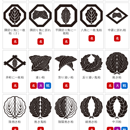
隅切り角に一枚
隅切り角に折れ
平隅切り角に一
八角に一枚鬼柏
中菱に折れ柏
柏（２）
柏
枚柏
名
名
名
名
名
井桁に一枚柏
違い柏
割り違い柏
反り違い鬼柏
抱き柏
名
名
大
戦
名
名
大
戦
陰抱き柏
抱き鬼柏
陰陽抱き柏
細抱き柏
中川柏
名
名
名
名
大
戦