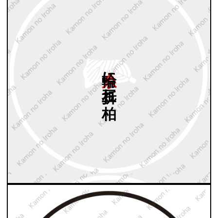
糸輪に
豆折れ
柏