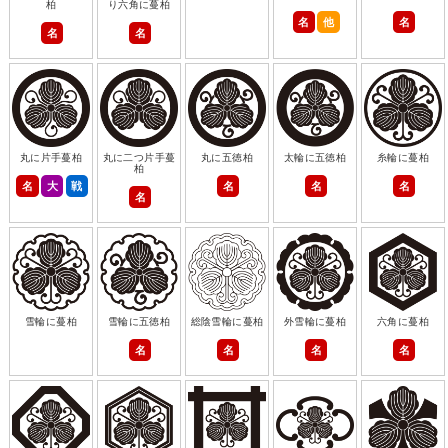
柏
り六角に蔓柏
名
他
名
名
名
丸に片手蔓柏
丸に二つ片手蔓
丸に五徳柏
太輪に五徳柏
糸輪に蔓柏
柏
名
大
戦
名
名
名
名
雪輪に蔓柏
雪輪に五徳柏
総陰雪輪に蔓柏
外雪輪に蔓柏
六角に蔓柏
名
名
名
名