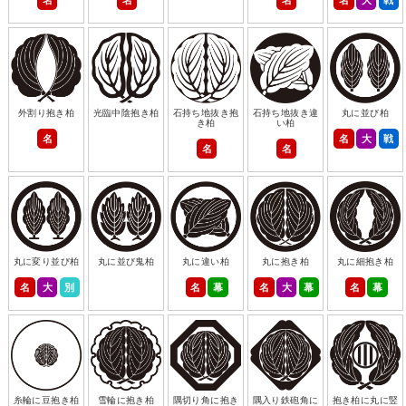
外割り抱き柏
光臨中陰抱き柏
石持ち地抜き抱
石持ち地抜き違
丸に並び柏
き柏
い柏
名
名
大
戦
名
名
丸に変り並び柏
丸に並び鬼柏
丸に違い柏
丸に抱き柏
丸に細抱き柏
名
大
別
名
幕
名
大
幕
名
幕
糸輪に豆抱き柏
雪輪に抱き柏
隅切り角に抱き
隅入り鉄砲角に
抱き柏に丸に竪