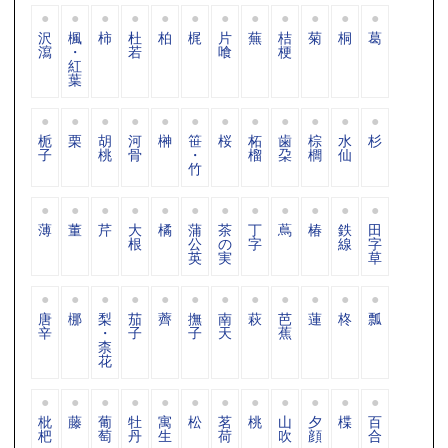
沢
楓
柿
杜
柏
梶
片
蕪
桔
菊
桐
葛
瀉
・
若
喰
梗
紅
葉
栀
栗
胡
河
榊
笹
桜
柘
歯
棕
水
杉
子
桃
骨
・
榴
朶
櫚
仙
竹
薄
董
芹
大
橘
蒲
茶
丁
蔦
椿
鉄
田
根
公
の
字
線
字
英
実
草
唐
梛
梨
茄
薺
撫
南
萩
芭
蓮
柊
瓢
辛
・
子
子
天
蕉
柰
花
枇
藤
葡
牡
寓
松
茗
桃
山
夕
楪
百
杷
萄
丹
生
荷
吹
顔
合