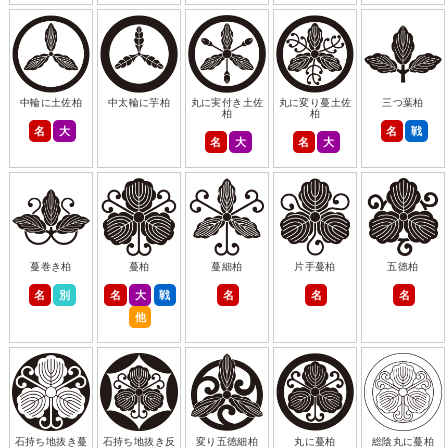
中輪に土佐柏
中太輪に芋柏
丸に実付き土佐
丸に変り蔓土佐
三つ葉柏
柏
柏
名
大
名
戦
名
大
名
大
蔓巻き柏
蔓柏
蔓細柏
片手蔓柏
五徳柏
名
別
名
大
戦
名
名
名
他
石持ち地抜き蔓
石持ち地抜き反
変り五徳細柏
丸に蔓柏
総陰丸に蔓柏