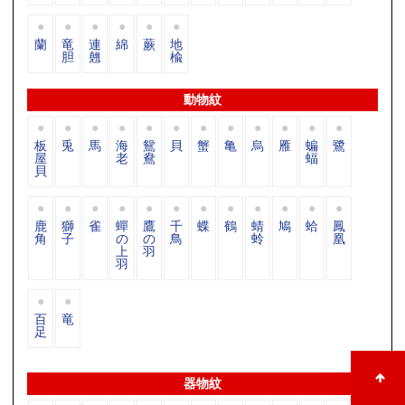
蘭
竜
連
綿
蕨
地
胆
翹
楡
動物紋
板
兎
馬
海
鴛
貝
蟹
亀
烏
雁
蝙
鷺
屋
老
鴦
蝠
貝
鹿
獅
雀
蟬
鷹
千
蝶
鶴
蜻
鳩
蛤
鳳
角
子
の
の
鳥
蛉
凰
上
羽
羽
百
竜
足
器物紋