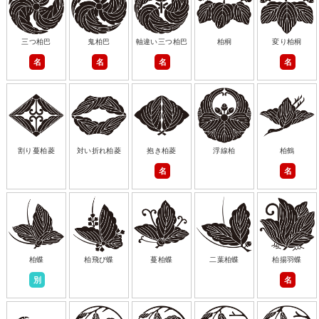
三つ柏巴
鬼柏巴
軸違い三つ柏巴
柏桐
変り柏桐
名
名
名
名
割り蔓柏菱
対い折れ柏菱
抱き柏菱
浮線柏
柏鶴
名
名
柏蝶
柏飛び蝶
蔓柏蝶
二葉柏蝶
柏揚羽蝶
別
名