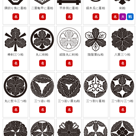
隅切り角に蔓柏
二重亀甲に蔓柏
平井筒に蔓柏
鐶木瓜に蔓柏
剣柏
名
名
名
名
名
大
戦
棒剣三つ柏
丸に剣柏
総陰丸に剣柏
陰陽重ね柏
八重三つ柏
名
名
名
名
丸に熨斗三つ柏
三つ追い柏
三つ追い重ね柏
三つ割り蔓柏
三つ割り三つ柏
名
名
名
名