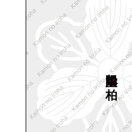
陰陽重ね
柏