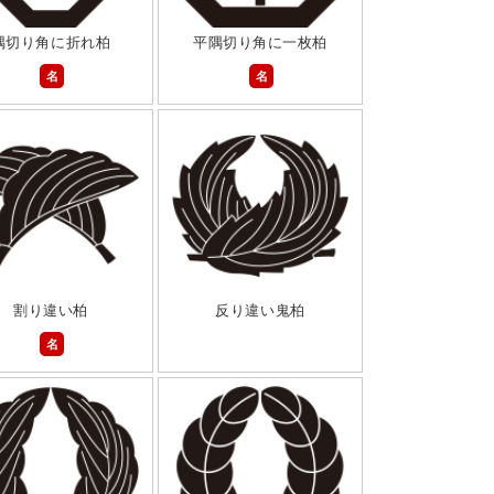
隅切り角に折れ柏
平隅切り角に一枚柏
名
名
割り違い柏
反り違い鬼柏
名