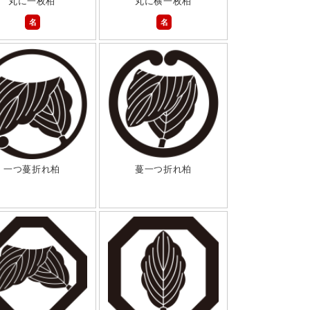
丸に一枚柏
丸に横一枚柏
名
名
一つ蔓折れ柏
蔓一つ折れ柏