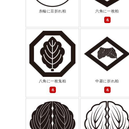
糸輪に豆折れ柏
六角に一枚柏
名
八角に一枚鬼柏
中菱に折れ柏
名
名