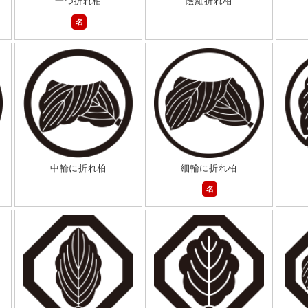
一つ折れ柏
陰細折れ柏
名
中輪に折れ柏
細輪に折れ柏
名