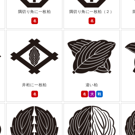
隅切り角に一枚柏
隅切り角に一枚柏（２）
名
名
井桁に一枚柏
違い柏
名
名
大
戦