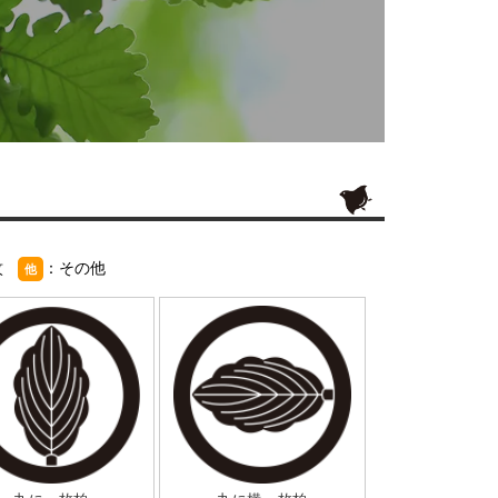
紋
：その他
他