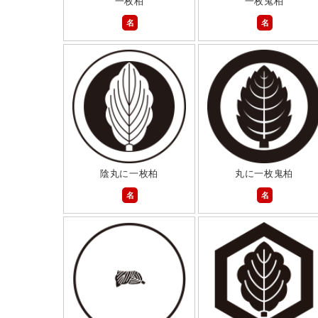
一枚柏
一枚鬼柏
名
名
陰丸に一枚柏
丸に一枚鬼柏
名
名