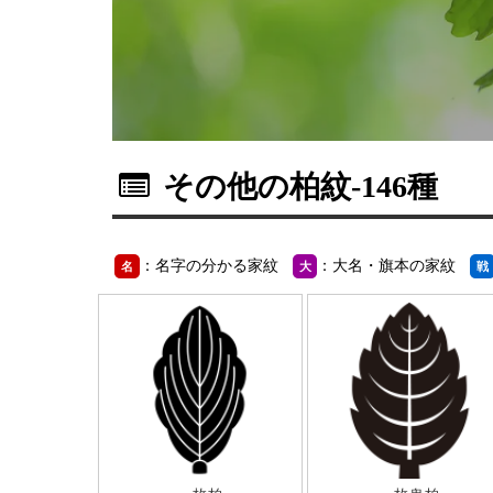
その他の柏紋
-146種
：名字の分かる家紋
：大名・旗本の家紋
名
大
戦