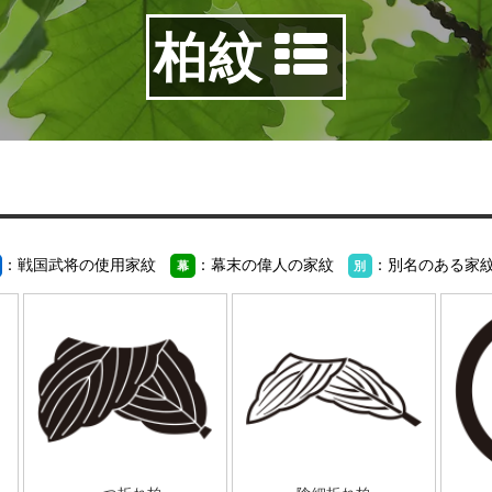
柏紋
：戦国武将の使用家紋
：幕末の偉人の家紋
：別名のある家
幕
別