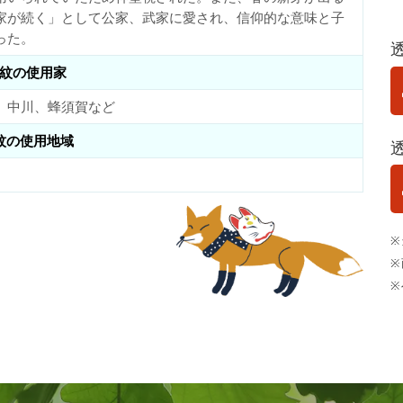
家が続く」として公家、武家に愛され、信仰的な意味と子
った。
紋の使用家
、中川、蜂須賀など
紋の使用地域
※
※
※