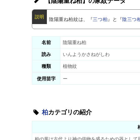
【陰陽重ね柏】の家紋データ
陰陽重ね柏紋は、『
三つ柏
』と『
陰三つ
名前
陰陽重ね柏
読み
いんようかさねがしわ
種類
植物紋
使用苗字
ー
柏
カテゴリの紹介
柏の葉は古代より神の供物を盛るための器として