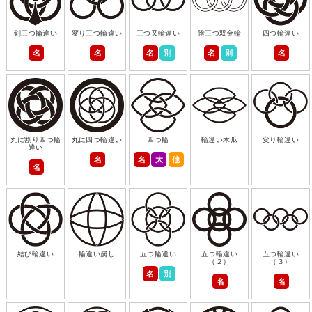
剣三つ輪違い
変り三つ輪違い
三つ又輪違い
陰三つ双金輪
四つ輪違い
名
名
名
別
名
別
名
丸に割り四つ輪
丸に四つ輪違い
四つ輪
輪違い木瓜
変り輪違い
違い
名
名
大
他
名
結び輪違い
輪違い崩し
五つ輪違い
五つ輪違い
五つ輪違い
（２）
（３）
名
別
名
名