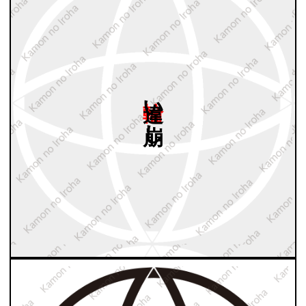
輪違い
崩し