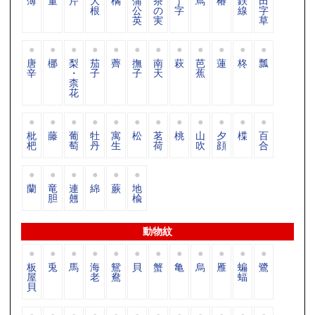
薄
董
芹
大
橘
蒲
茶
丁
蔦
椿
鉄
田
根
公
の
字
線
字
英
実
草
唐
梛
梨
茄
薺
撫
南
萩
芭
蓮
柊
瓢
辛
・
子
子
天
蕉
柰
花
枇
藤
葡
牡
寓
松
茗
桃
山
夕
楪
百
杷
萄
丹
生
荷
吹
顔
合
蘭
竜
連
綿
蕨
地
胆
翹
楡
動物紋
板
兎
馬
海
鴛
貝
蟹
亀
烏
雁
蝙
鷺
屋
老
鴦
蝠
貝