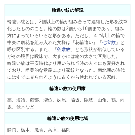
輪違い紋の解説
輪違い紋とは、2個以上の輪が組み合って連結した形を紋章
化したもののこと。輪の数は2個から10個まであり、組み
方によっていろいろな形がある。ただし、４つ以上の輪で
中央に唐花を組み入れた文様は『花輪違い』『
七宝紋
』と
呼び区別する。また、『
釜敷紋
』とも形状が酷似している
がその境界は曖昧で、大まかには輪の太さで区別した。
輪違い紋は平安時代より用いられ当時の人々にも愛好され
ており、尚美的な意義により家紋となった。南北朝の時代
にはすでに見られるように古くから使われている家紋。
輪違い紋の使用家
高、塩冶、彦部、増位、妹尾、脇坂、隠岐、山角、鶴、向
坂、伏木など
輪違い紋の使用地域
静岡、栃木、滋賀、兵庫、福岡