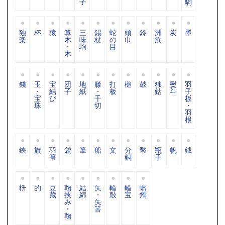
子
駒
独
杯
猿
算
三
錫
蛇
頭
鈴
洲
炭
墨
楽
木
味
杖
の
巾
浜
・
駒
目
木
錢
玉
宝
団
地
滕
打
槌
鼓
独
熨
羽
・
結
子
紙
・
板
鈷
斗
子
宝
び
千
板
珠
切
・
羽
根
鋏
旗
羽
袋
筆
船
文
分
幣
瓶
帆
鉞
箒
銅
子
枡
的
豆
鞠
結
矢
輪
輪
蝋
藏
挟
綿
・
鼓
宝
燭
み
矢
・
筈
鞠