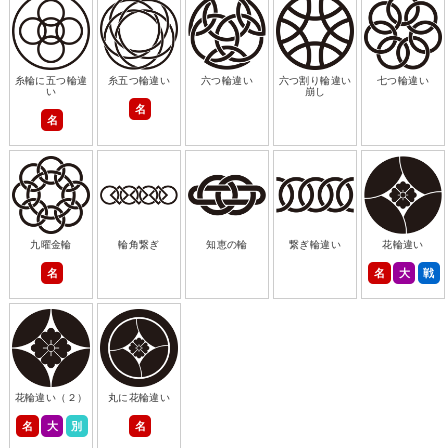
糸輪に五つ輪違
糸五つ輪違い
六つ輪違い
六つ割り輪違い
七つ輪違い
い
崩し
名
名
九曜金輪
輪角繋ぎ
知恵の輪
繋ぎ輪違い
花輪違い
名
名
大
戦
花輪違い（２）
丸に花輪違い
名
大
別
名