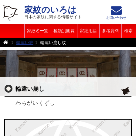
家紋のいろは
日本の家紋に関する情報サイト
お問い合わせ
家紋名一覧
種類別図覧
家紋用語
参考資料
検索
輪違い紋
輪違い崩し紋
輪違い崩し
わちがいくずし