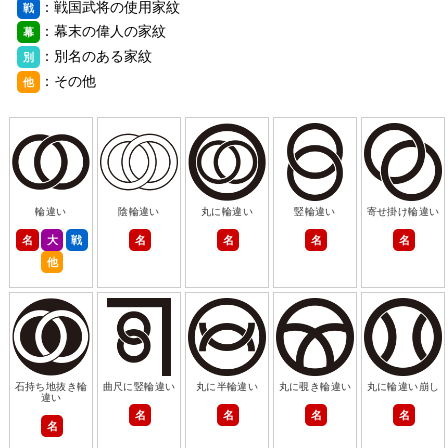
：戦国武将の使用家紋
戦
：幕末の偉人の家紋
幕
：別名のある家紋
別
：その他
他
輪違い
陰輪違い
丸に輪違い
竪輪違い
寄せ掛け輪違い
名
大
戦
名
名
名
名
他
石持ち地抜き輪
曲尺に竪輪違い
丸に半輪違い
丸に覗き輪違い
丸に輪違い崩し
違い
名
名
名
名
名