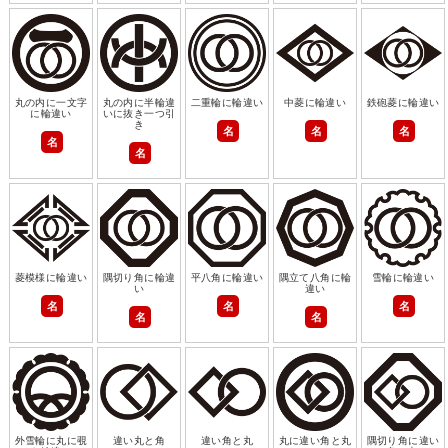
丸の内に一文字
丸の内に半輪違
二重輪に輪違い
中菱に輪違い
鉄砲菱に輪違い
に輪違い
いに抜き一つ引
き
名
名
名
名
名
菱模様に輪違い
隅切り角に輪違
平八角に輪違い
隅立て八角に輪
雪輪に輪違い
い
違い
名
名
名
名
名
外雪輪に丸に覗
違い丸と角
違い角と丸
丸に違い角と丸
隅切り角に違い