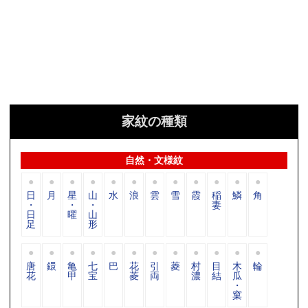
家紋の種類
自然・文様紋
日
月
星
山
水
浪
雲
雪
霞
稲
鱗
角
・
・
・
妻
日
曜
山
足
形
唐
鐶
亀
七
巴
花
引
菱
村
目
木
輪
花
甲
宝
菱
両
濃
結
瓜
・
窠