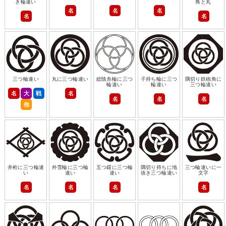
き輪違い
角と丸
名
名
名
名
名
三つ輪違い
丸に三つ輪違い
総陰糸輪に三つ
子持ち輪に三つ
隅切り鉄砲角に
輪違い
輪違い
三つ輪違い
名
大
戦
名
名
名
名
他
井桁に三つ輪違
外雪輪に三つ輪
五つ鐶に三つ輪
隅切り持ちに地
三つ輪違いに一
い
違い
違い
抜き三つ輪違い
文字
名
名
名
名