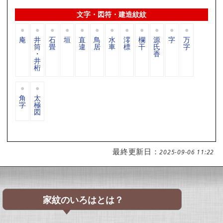
文字・図符・建造紋紋
庵
井
石
垣
直
鳥
水
澪
欄
源
字
万
筒
畳
違
居
車
標
干
氏
字
・
香
井
桁
角
太
字
極
図
最終更新日：
2025-09-06 11:22
家紋のいろはとは？