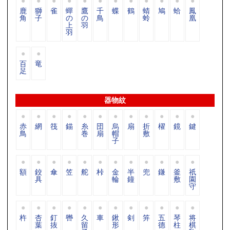
鹿
獅
雀
蟬
鷹
千
蝶
鶴
蜻
鳩
蛤
鳳
角
子
の
の
鳥
蛉
凰
上
羽
羽
百
竜
足
器物紋
赤
網
筏
錨
糸
団
烏
扇
折
櫂
鏡
鍵
鳥
巻
扇
帽
敷
子
額
鉸
傘
笠
舵
桛
金
半
兜
鎌
釜
祇
具
輪
鐘
敷
園
守
杵
杏
釘
轡
久
車
鍬
剣
笄
五
琴
将
葉
抜
留
形
德
柱
棋