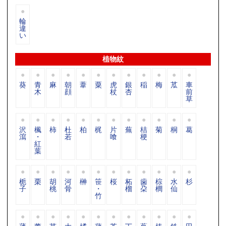
輪
違
い
植物紋
葵
青
麻
朝
葦
粟
虎
銀
稲
梅
苽
車
木
顔
杖
杏
前
草
沢
楓
柿
杜
柏
梶
片
蕪
桔
菊
桐
葛
瀉
・
若
喰
梗
紅
葉
栀
栗
胡
河
榊
笹
桜
柘
歯
棕
水
杉
子
桃
骨
・
榴
朶
櫚
仙
竹