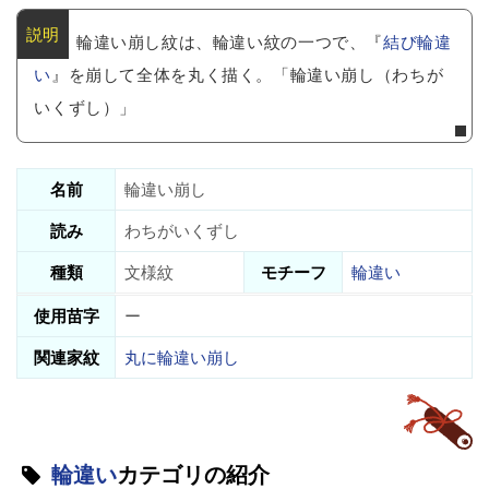
輪違い崩し紋は、輪違い紋の一つで、『
結び輪違
い
』を崩して全体を丸く描く。「輪違い崩し（わちが
いくずし）」
名前
輪違い崩し
読み
わちがいくずし
種類
文様紋
モチーフ
輪違い
使用苗字
ー
関連家紋
丸に輪違い崩し
輪違い
カテゴリの紹介