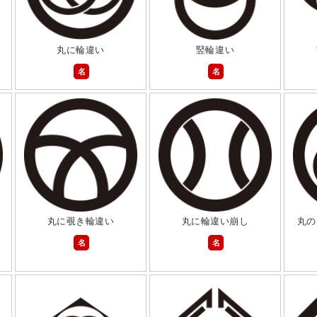
丸に輪違い
竪輪違い
名
名
丸に覗き輪違い
丸に輪違い崩し
丸の
名
名