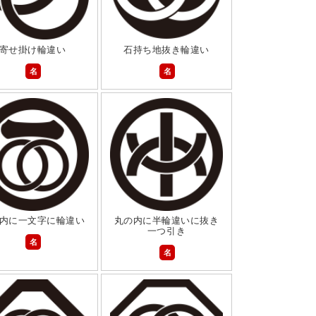
寄せ掛け輪違い
石持ち地抜き輪違い
名
名
内に一文字に輪違い
丸の内に半輪違いに抜き
一つ引き
名
名