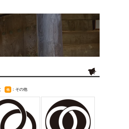
紋
：その他
他