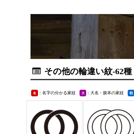
その他の輪違い紋
-62種
：名字の分かる家紋
：大名・旗本の家紋
名
大
戦