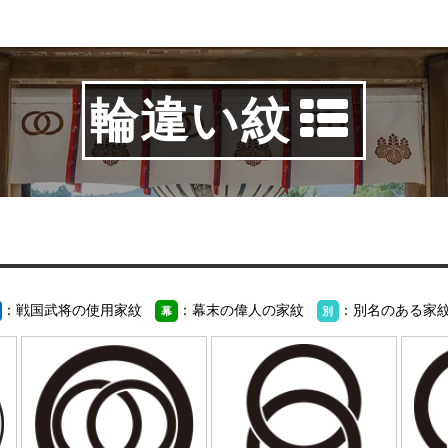
輪違い紋
：戦国武将の使用家紋
：幕末の偉人の家紋
：別名のある家
幕
別