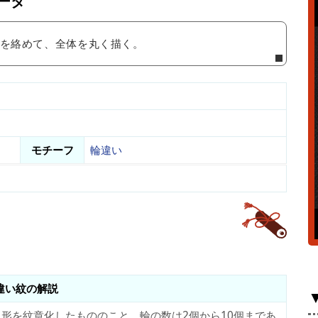
ータ
輪を絡めて、全体を丸く描く。
モチーフ
輪違い
違い紋の解説
形を紋章化したもののこと。輪の数は2個から10個まであ