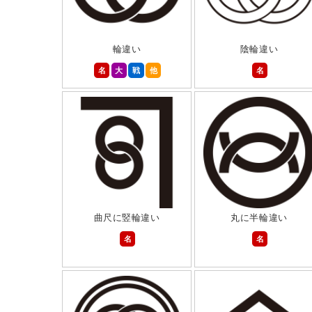
輪違い
陰輪違い
名
大
戦
他
名
曲尺に竪輪違い
丸に半輪違い
名
名