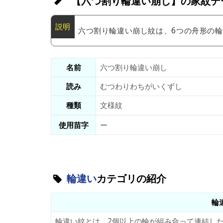
【六つ割り輪違い崩し】の家紋デ
六つ割り輪違い崩し紋は、6つの舟形の
名前
六つ割り輪違い崩し
読み
むつわりわちがいくずし
種類
文様紋
使用苗字
ー
輪違い
カテゴリの紹介
輪
輪違い紋とは、2個以上の輪が組み合って連結した