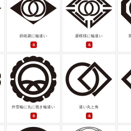
鉄砲菱に輪違い
菱模様に輪違い
名
名
外雪輪に丸に覗き輪違い
違い丸と角
名
名