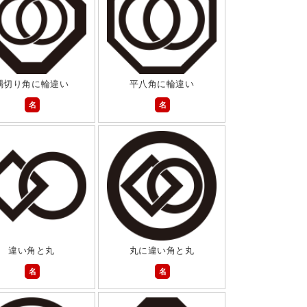
隅切り角に輪違い
平八角に輪違い
名
名
違い角と丸
丸に違い角と丸
名
名