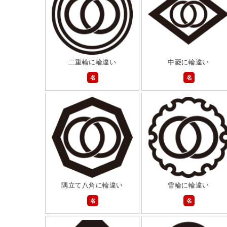
二重輪に輪違い
中菱に輪違い
名
名
隅立て八角に輪違い
雪輪に輪違い
名
名