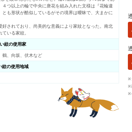
、４つ以上の輪で中央に唐花を組み入れた文様は『花輪違
』とも形状が酷似しているがその境界は曖昧で、大まかに
愛好されており、尚美的な意義により家紋となった。南北
れている家紋。
い紋の使用家
、鶴、向坂、伏木など
い紋の使用地域
※
※
※