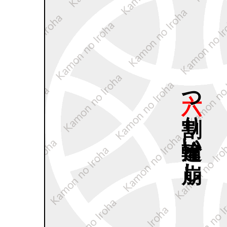
六つ
割り
輪違い
崩し