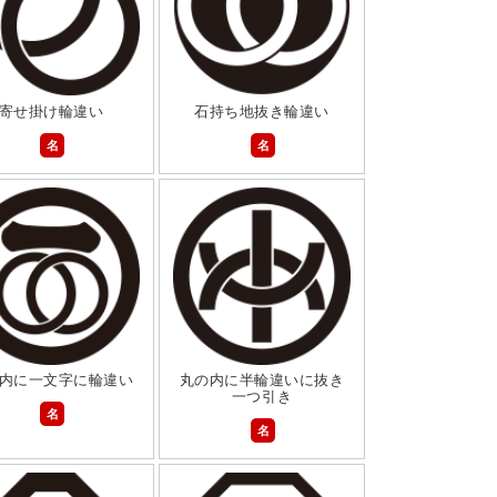
寄せ掛け輪違い
石持ち地抜き輪違い
名
名
内に一文字に輪違い
丸の内に半輪違いに抜き
一つ引き
名
名