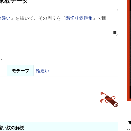
家紋データ
輪違い
』を描いて、その周りを『
隅切り鉄砲角
』で囲
い
モチーフ
輪違い
違い紋の解説