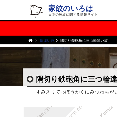
家紋のいろは
日本の家紋に関する情報サイト
輪違い紋
隅切り鉄砲角に三つ輪違い紋
隅切り鉄砲角に三つ輪
すみきりてっぽうかくにみつわちが