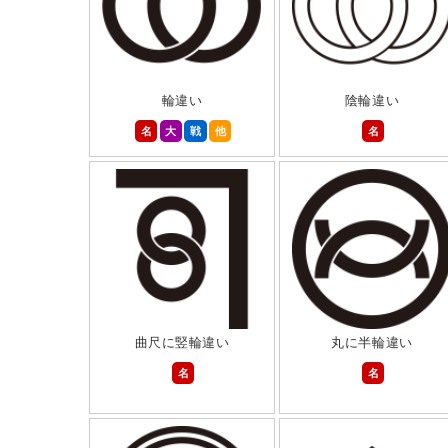
輪違い
陰輪違い
名
大
戦
他
名
曲尺に竪輪違い
丸に半輪違い
名
名