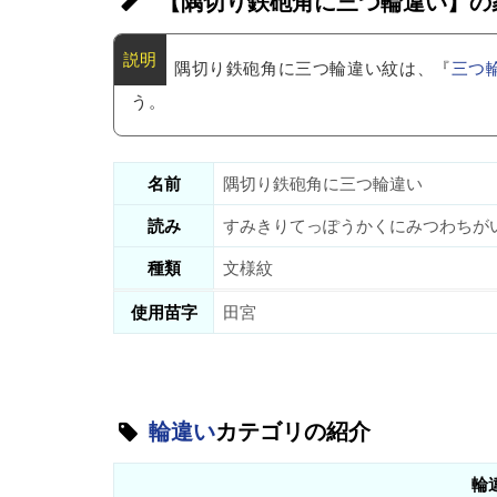
【隅切り鉄砲角に三つ輪違い】の
隅切り鉄砲角に三つ輪違い紋は、『
三つ
う。
名前
隅切り鉄砲角に三つ輪違い
読み
すみきりてっぽうかくにみつわちが
種類
文様紋
使用苗字
田宮
輪違い
カテゴリの紹介
輪