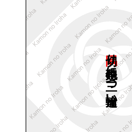
隅切り
鉄砲角に
三つ
輪違い