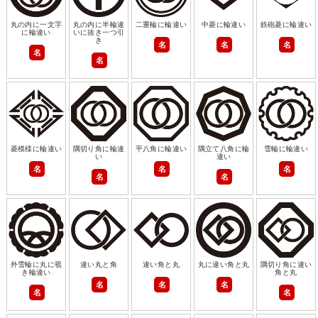
丸の内に一文字
丸の内に半輪違
二重輪に輪違い
中菱に輪違い
鉄砲菱に輪違い
に輪違い
いに抜き一つ引
き
名
名
名
名
名
菱模様に輪違い
隅切り角に輪違
平八角に輪違い
隅立て八角に輪
雪輪に輪違い
い
違い
名
名
名
名
名
外雪輪に丸に覗
違い丸と角
違い角と丸
丸に違い角と丸
隅切り角に違い
き輪違い
角と丸
名
名
名
名
名