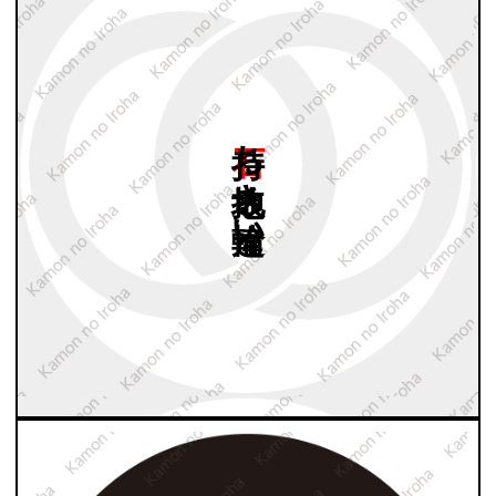
石持ち
地抜き
輪違い