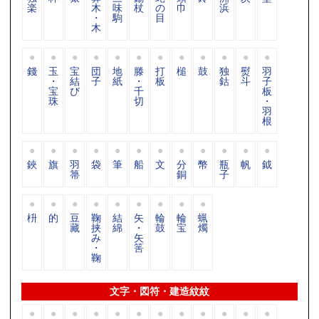
楽
木
味
杖
の
巾
浜
・
駒
目
木
錢
玉
宝
団
地
滕
打
槌
鼓
独
熨
羽
・
結
子
紙
・
板
鈷
斗
子
宝
び
千
板
珠
切
・
羽
根
鋏
旗
羽
袋
筆
船
文
分
幣
瓶
帆
鉞
箒
銅
子
枡
的
豆
鞠
結
矢
輪
輪
蝋
藏
挟
綿
・
鼓
宝
燭
み
矢
・
筈
鞠
文字・図符・建造紋紋