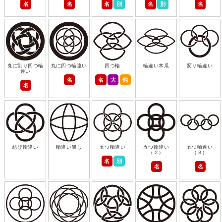
名
名
名
別
名
別
名
丸に割り四つ輪
丸に四つ輪違い
四つ輪
輪違い木瓜
変り輪違い
違い
名
名
大
他
名
結び輪違い
輪違い崩し
五つ輪違い
五つ輪違い
五つ輪違い
（２）
（３）
名
別
名
名