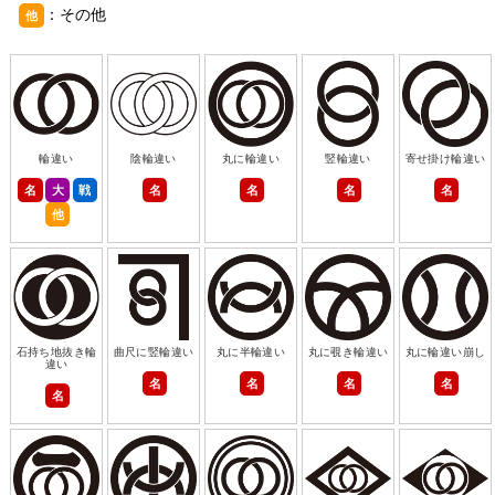
：その他
他
輪違い
陰輪違い
丸に輪違い
竪輪違い
寄せ掛け輪違い
名
大
戦
名
名
名
名
他
石持ち地抜き輪
曲尺に竪輪違い
丸に半輪違い
丸に覗き輪違い
丸に輪違い崩し
違い
名
名
名
名
名