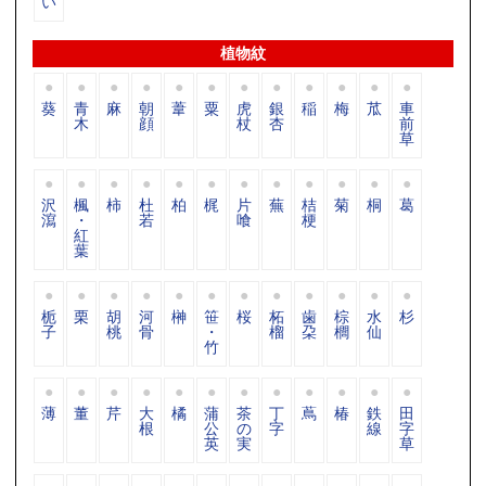
い
植物紋
葵
青
麻
朝
葦
粟
虎
銀
稲
梅
苽
車
木
顔
杖
杏
前
草
沢
楓
柿
杜
柏
梶
片
蕪
桔
菊
桐
葛
瀉
・
若
喰
梗
紅
葉
栀
栗
胡
河
榊
笹
桜
柘
歯
棕
水
杉
子
桃
骨
・
榴
朶
櫚
仙
竹
薄
董
芹
大
橘
蒲
茶
丁
蔦
椿
鉄
田
根
公
の
字
線
字
英
実
草