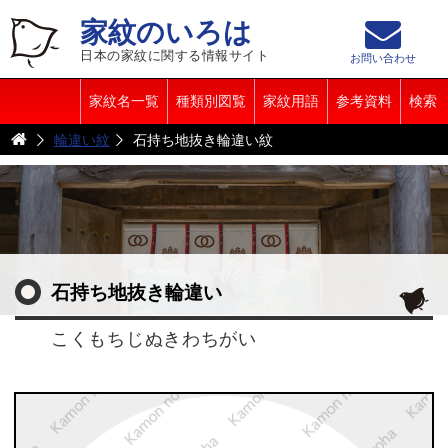
家紋のいろは
日本の家紋に関する情報サイト
お問い合わせ
家紋名一覧
種類別図覧
家紋用語
参考資料
検索
輪違い紋
石持ち地抜き輪違い紋
石持ち地抜き輪違い
こくもちじぬきわちがい