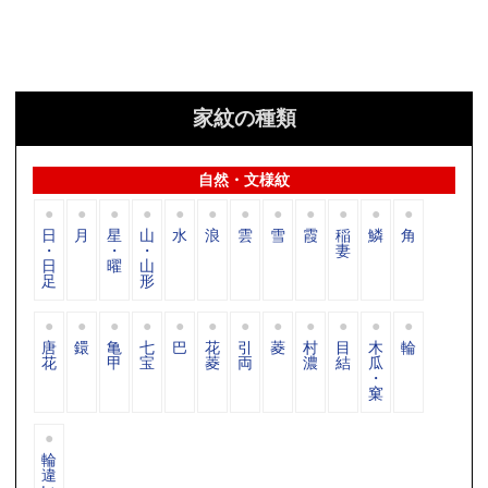
家紋の種類
自然・文様紋
日
月
星
山
水
浪
雲
雪
霞
稲
鱗
角
・
・
・
妻
日
曜
山
足
形
唐
鐶
亀
七
巴
花
引
菱
村
目
木
輪
花
甲
宝
菱
両
濃
結
瓜
・
窠
輪
違