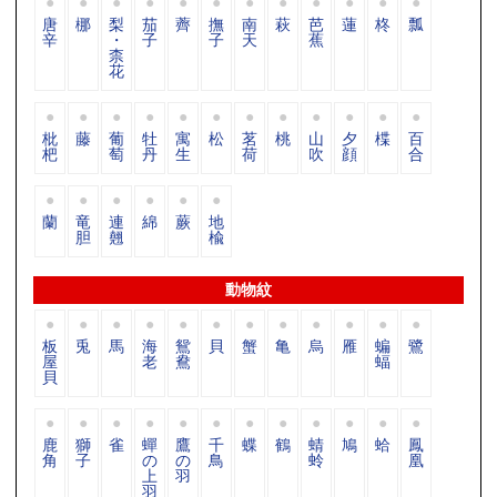
唐
梛
梨
茄
薺
撫
南
萩
芭
蓮
柊
瓢
辛
・
子
子
天
蕉
柰
花
枇
藤
葡
牡
寓
松
茗
桃
山
夕
楪
百
杷
萄
丹
生
荷
吹
顔
合
蘭
竜
連
綿
蕨
地
胆
翹
楡
動物紋
板
兎
馬
海
鴛
貝
蟹
亀
烏
雁
蝙
鷺
屋
老
鴦
蝠
貝
鹿
獅
雀
蟬
鷹
千
蝶
鶴
蜻
鳩
蛤
鳳
角
子
の
の
鳥
蛉
凰
上
羽
羽