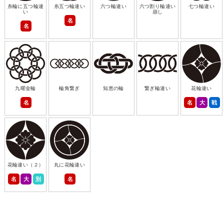
糸輪に五つ輪違
糸五つ輪違い
六つ輪違い
六つ割り輪違い
七つ輪違い
い
崩し
名
名
九曜金輪
輪角繋ぎ
知恵の輪
繋ぎ輪違い
花輪違い
名
名
大
戦
花輪違い（２）
丸に花輪違い
名
大
別
名