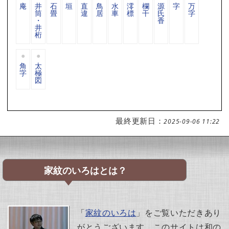
庵
井
石
垣
直
鳥
水
澪
欄
源
字
万
筒
畳
違
居
車
標
干
氏
字
・
香
井
桁
角
太
字
極
図
最終更新日：
2025-09-06 11:22
家紋のいろはとは？
「
家紋のいろは
」をご覧いただきあり
がとうございます。このサイトは和の