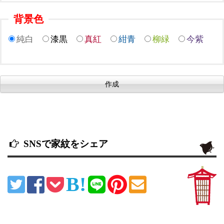
背景色
純白
漆黒
真紅
紺青
柳緑
今紫
SNSで家紋をシェア