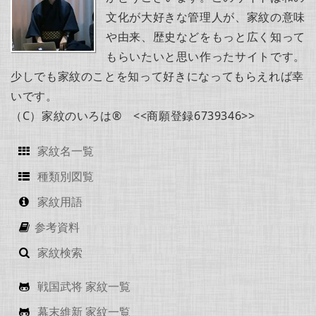
文化が大好きな管理人が、家紋の意味
や由来、歴史などをもっと広く知って
もらいたいと思い作ったサイトです。
少しでも家紋のことを知って好きになってもらえれば幸
いです。
（C）家紋のいろは® <<商願登録6739346>>
家紋名一覧
種類別図覧
家紋用語
参考資料
家紋検索
戦国武将 家紋一覧
幕末維新 家紋一覧