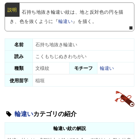
石持ち地抜き輪違い紋は、地と反対色の円を描
き、色を抜くように『
輪違い
』を描く。
名前
石持ち地抜き輪違い
読み
こくもちじぬきわちがい
種類
文様紋
モチーフ
輪違い
使用苗字
稲垣
輪違い
カテゴリの紹介
輪違い紋の解説