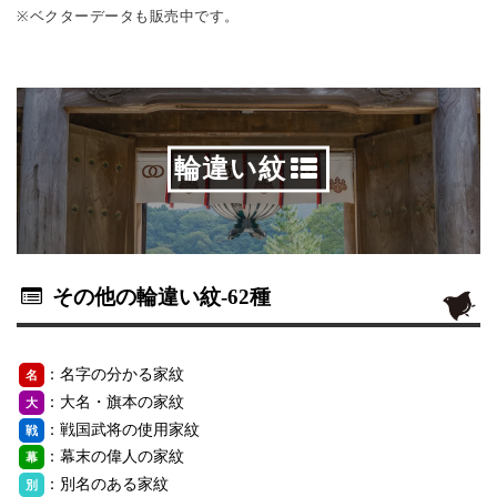
※ベクターデータも販売中です。
輪違い紋
その他の輪違い紋
-62種
：名字の分かる家紋
名
：大名・旗本の家紋
大
：戦国武将の使用家紋
戦
：幕末の偉人の家紋
幕
：別名のある家紋
別