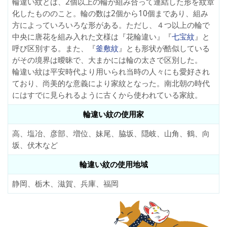
輪違い紋とは、2個以上の輪が組み合って連結した形を紋章
化したもののこと。輪の数は2個から10個まであり、組み
方によっていろいろな形がある。ただし、４つ以上の輪で
中央に唐花を組み入れた文様は『花輪違い』『
七宝紋
』と
呼び区別する。また、『
釜敷紋
』とも形状が酷似している
がその境界は曖昧で、大まかには輪の太さで区別した。
輪違い紋は平安時代より用いられ当時の人々にも愛好され
ており、尚美的な意義により家紋となった。南北朝の時代
にはすでに見られるように古くから使われている家紋。
輪違い紋の使用家
高、塩冶、彦部、増位、妹尾、脇坂、隠岐、山角、鶴、向
坂、伏木など
輪違い紋の使用地域
静岡、栃木、滋賀、兵庫、福岡