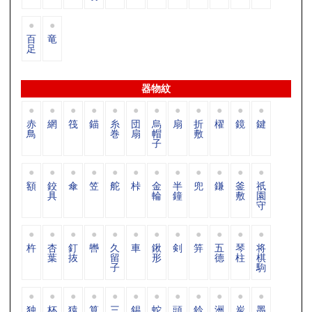
百
竜
足
器物紋
赤
網
筏
錨
糸
団
烏
扇
折
櫂
鏡
鍵
鳥
巻
扇
帽
敷
子
額
鉸
傘
笠
舵
桛
金
半
兜
鎌
釜
祇
具
輪
鐘
敷
園
守
杵
杏
釘
轡
久
車
鍬
剣
笄
五
琴
将
葉
抜
留
形
德
柱
棋
子
駒
独
杯
猿
算
三
錫
蛇
頭
鈴
洲
炭
墨