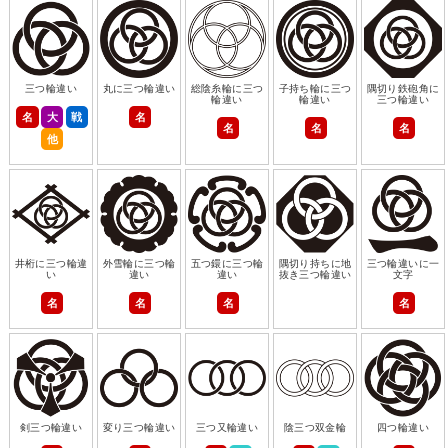
三つ輪違い
丸に三つ輪違い
総陰糸輪に三つ
子持ち輪に三つ
隅切り鉄砲角に
輪違い
輪違い
三つ輪違い
名
大
戦
名
名
名
名
他
井桁に三つ輪違
外雪輪に三つ輪
五つ鐶に三つ輪
隅切り持ちに地
三つ輪違いに一
い
違い
違い
抜き三つ輪違い
文字
名
名
名
名
剣三つ輪違い
変り三つ輪違い
三つ又輪違い
陰三つ双金輪
四つ輪違い