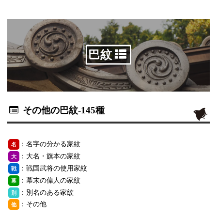
巴紋
その他の巴紋
-145種
：名字の分かる家紋
名
：大名・旗本の家紋
大
：戦国武将の使用家紋
戦
：幕末の偉人の家紋
幕
：別名のある家紋
別
：その他
他