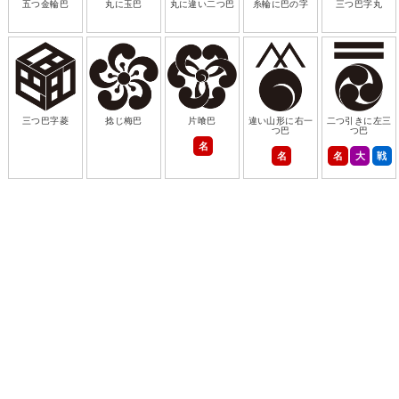
五つ金輪巴
丸に玉巴
丸に違い二つ巴
糸輪に巴の字
三つ巴字丸
三つ巴字菱
捻じ梅巴
片喰巴
違い山形に右一
二つ引きに左三
つ巴
つ巴
名
名
名
大
戦