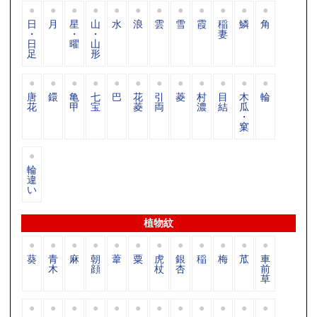
日
月
星
山
水
浪
雲
雪
霞
稲
鱗
角
・
・
・
妻
日
曜
山
足
形
唐
鐶
亀
七
巴
花
引
菱
村
目
木
輪
花
甲
宝
菱
両
濃
結
瓜
・
窠
輪
違
い
植物紋
葵
青
麻
朝
葦
粟
虎
銀
稲
梅
苽
車
木
顔
杖
杏
前
草