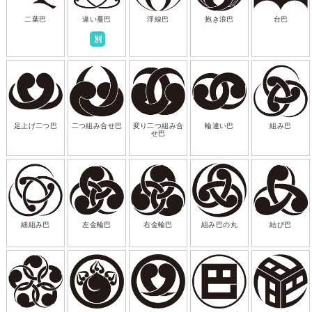
二葉巴
違い蔓巴
浮線巴
抱き浪巴
台巴
別
足上げ二つ巴
二つ組み合せ巴
変り二つ組み合
輪違い巴
組み巴
せ巴
細組み巴
左金輪巴
右金輪巴
組み巴の丸
結び巴