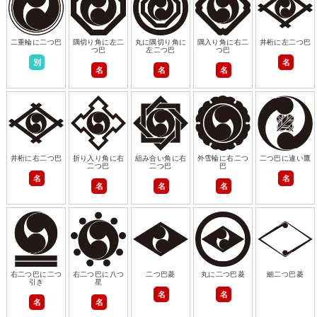
二重輪に二つ巴
隅切り角に左二
丸に隅切り角に
隅入り角に右二
井桁に左二つ巴
つ巴
左二つ巴
つ巴
別
名
名
名
名
井桁に右二つ巴
折り入り角に右
組み合い角に右
外雪輪に右二つ
二つ巴に違い鷹
二つ巴
二つ巴
巴
名
名
名
名
名
右二つ巴に二つ
右二つ巴に八つ
二つ巴菱
丸に二つ巴菱
細二つ巴菱
引き
星
名
名
名
名