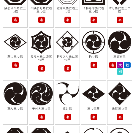
隅切り平角に三
平隅切り角に右
総陰八角に右三
子持ち平角に右
寄せ角に左三つ
つ巴
三つ巴
つ巴
三つ巴
巴
名
名
名
名
名
菱に三つ巴
反り六角に左三
折り入り角に三
釣り巴
三頭右巴
つ巴
つ巴
名
名
名
大
戦
名
名
別
重ね三つ巴
子付き三つ巴
抜け巴
三つ巴菱
角形三つ巴
名
名
名
名