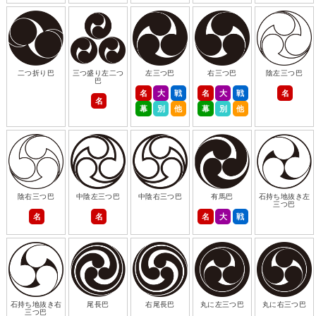
二つ折り巴
三つ盛り左二つ
左三つ巴
右三つ巴
陰左三つ巴
巴
名
大
戦
名
大
戦
名
名
幕
別
他
幕
別
他
陰右三つ巴
中陰左三つ巴
中陰右三つ巴
有馬巴
石持ち地抜き左
三つ巴
名
名
名
大
戦
石持ち地抜き右
尾長巴
右尾長巴
丸に左三つ巴
丸に右三つ巴
三つ巴