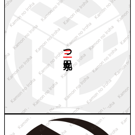
三つ
巴字丸