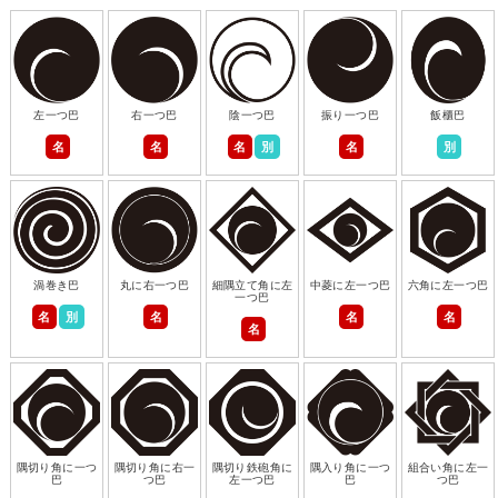
左一つ巴
右一つ巴
陰一つ巴
振り一つ巴
飯櫃巴
名
名
名
別
名
別
渦巻き巴
丸に右一つ巴
細隅立て角に左
中菱に左一つ巴
六角に左一つ巴
一つ巴
名
別
名
名
名
名
隅切り角に一つ
隅切り角に右一
隅切り鉄砲角に
隅入り角に一つ
組合い角に左一
巴
つ巴
左一つ巴
巴
つ巴