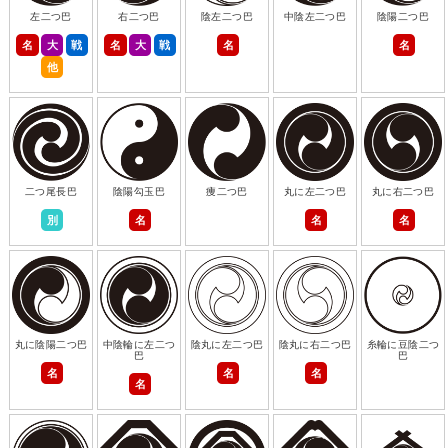
左二つ巴
右二つ巴
陰左二つ巴
中陰左二つ巴
陰陽二つ巴
名
大
戦
名
大
戦
名
名
他
二つ尾長巴
陰陽勾玉巴
痩二つ巴
丸に左二つ巴
丸に右二つ巴
別
名
名
名
丸に陰陽二つ巴
中陰輪に左二つ
陰丸に左二つ巴
陰丸に右二つ巴
糸輪に豆陰二つ
巴
巴
名
名
名
名