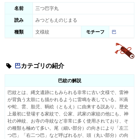
名前
三つ巴字丸
読み
みつどもえのじまる
種類
文様紋
モチーフ
巴
巴
カテゴリの紹介
巴紋の解説
巴紋とは、縄文遺跡にもみられる非常に古い文様で、雷神
が背負う太鼓にも描かれるように雷鳴を表している。※渦
や蛇、雲、胎児、鞆絵（ともえ）に由来する説あり。歴史
上最初に登場する家紋で、公家、武家の家紋の他にも、神
社の神紋、お寺の寺紋など非常に多く使用されており、そ
の種類も極めて多い。尾（細い部分）の向きにより「左三
つ巴」「右二つ巴」など呼ばれるが、頭（丸い部分）の向