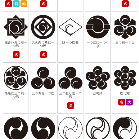
名
別
他
名
名
組合い角に右一
丸の内に角に一
陰一つ巴菱
一つ巴に一つ引
三つ剣一つ巴
つ巴
つ巴
き
名
名
糸輪に三つ剣一
三つ寄せ一つ巴
三つ盛り左一つ
巴梅鉢
巴七曜
つ巴
巴
名
大
名