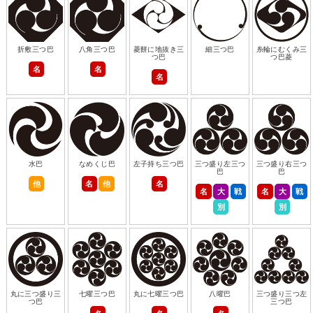
折敷三つ巴
八角三つ巴
菱餅に地抜き三
細三つ巴
糸輪にむくみ三
つ巴
つ巴菱
名
名
名
水巴
なめくじ巴
左子持ち三つ巴
三つ盛り左三つ
三つ盛り右三つ
巴
巴
他
名
他
名
名
大
戦
名
大
戦
別
別
丸に三つ盛り三
七曜三つ巴
丸に七曜三つ巴
八曜巴
三つ盛り三つ左
つ巴
三つ巴