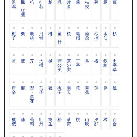
沢
楓
柿
杜
柏
梶
片
蕪
桔
菊
桐
葛
瀉
・
若
喰
梗
紅
葉
栀
栗
胡
河
榊
笹
桜
柘
歯
棕
水
杉
子
桃
骨
・
榴
朶
櫚
仙
竹
薄
董
芹
大
橘
蒲
茶
丁
蔦
椿
鉄
田
根
公
の
字
線
字
英
実
草
唐
梛
梨
茄
薺
撫
南
萩
芭
蓮
柊
瓢
辛
・
子
子
天
蕉
柰
花
枇
藤
葡
牡
寓
松
茗
桃
山
夕
楪
百
杷
萄
丹
生
荷
吹
顔
合