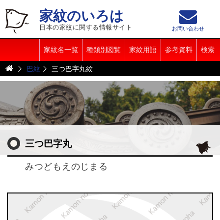
家紋のいろは
日本の家紋に関する情報サイト
お問い合わせ
家紋名一覧
種類別図覧
家紋用語
参考資料
検索
巴紋
三つ巴字丸紋
三つ巴字丸
みつどもえのじまる