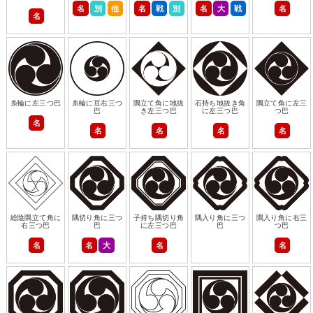
名
別
他
名
戦
別
名
大
戦
名
名
糸輪に左三つ巴
糸輪に豆右三つ
隅立て角に地抜
石持ち地抜き角
隅立て角に左三
巴
き左三つ巴
に左三つ巴
つ巴
名
名
名
名
名
総陰隅立て角に
隅切り角に三つ
子持ち隅切り角
隅入り角に三つ
隅入り角に右三
右三つ巴
巴
に左三つ巴
巴
つ巴
名
名
大
名
名