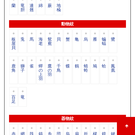
蘭
竜
連
綿
蕨
地
胆
翹
楡
動物紋
板
兎
馬
海
鴛
貝
蟹
亀
烏
雁
蝙
鷺
屋
老
鴦
蝠
貝
鹿
獅
雀
蟬
鷹
千
蝶
鶴
蜻
鳩
蛤
鳳
角
子
の
の
鳥
蛉
凰
上
羽
羽
百
竜
足
器物紋
赤
網
筏
錨
糸
団
烏
扇
折
櫂
鏡
鍵