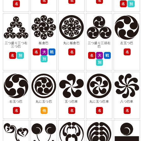
名
名
名
名
名
別
三つ盛り三つ右
板倉巴
丸に板倉巴
三つ盛り三頭右
左五つ巴
三つ巴
巴
名
大
戦
名
名
名
別
名
大
戦
別
別
右五つ巴
丸に五つ巴
五つ巴車
丸に五つ巴車
八つ巴車
名
他
名
名
名