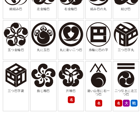
細組み巴
左金輪巴
右金輪巴
組み巴の丸
結び巴
五つ金輪巴
丸に玉巴
丸に違い二つ巴
糸輪に巴の字
三つ巴字丸
三つ巴字菱
捻じ梅巴
片喰巴
違い山形に右一
二つ引きに左三
つ巴
つ巴
名
名
名
大
戦