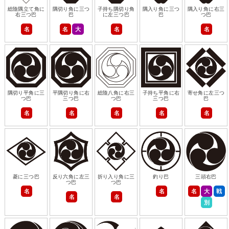
総陰隅立て角に
隅切り角に三つ
子持ち隅切り角
隅入り角に三つ
隅入り角に右三
右三つ巴
巴
に左三つ巴
巴
つ巴
名
名
大
名
名
隅切り平角に三
平隅切り角に右
総陰八角に右三
子持ち平角に右
寄せ角に左三つ
つ巴
三つ巴
つ巴
三つ巴
巴
名
名
名
名
名
菱に三つ巴
反り六角に左三
折り入り角に三
釣り巴
三頭右巴
つ巴
つ巴
名
名
名
大
戦
名
名
別