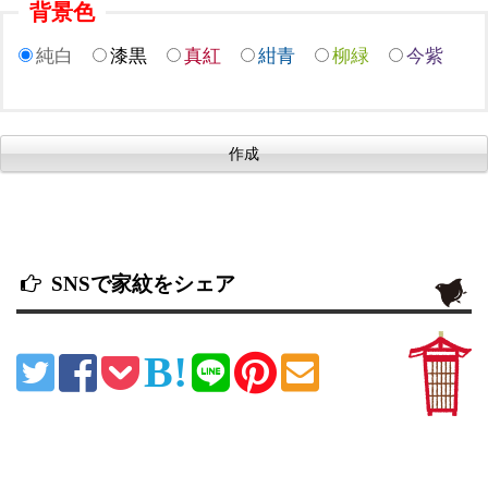
背景色
純白
漆黒
真紅
紺青
柳緑
今紫
SNSで家紋をシェア