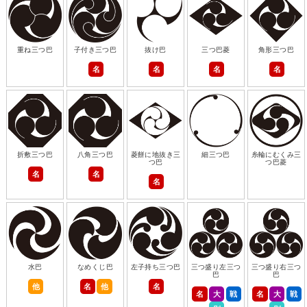
重ね三つ巴
子付き三つ巴
抜け巴
三つ巴菱
角形三つ巴
名
名
名
名
折敷三つ巴
八角三つ巴
菱餅に地抜き三
細三つ巴
糸輪にむくみ三
つ巴
つ巴菱
名
名
名
水巴
なめくじ巴
左子持ち三つ巴
三つ盛り左三つ
三つ盛り右三つ
巴
巴
他
名
他
名
名
大
戦
名
大
戦