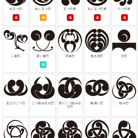
右五つ巴
丸に五つ巴
五つ巴車
丸に五つ巴車
八つ巴車
名
他
名
名
名
二葉巴
違い蔓巴
浮線巴
抱き浪巴
台巴
別
足上げ二つ巴
二つ組み合せ巴
変り二つ組み合
輪違い巴
組み巴
せ巴