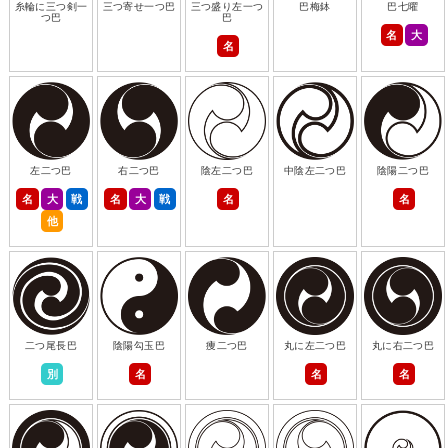
糸輪に三つ剣一
三つ寄せ一つ巴
三つ盛り左一つ
巴梅鉢
巴七曜
つ巴
巴
名
大
名
左二つ巴
右二つ巴
陰左二つ巴
中陰左二つ巴
陰陽二つ巴
名
大
戦
名
大
戦
名
名
他
二つ尾長巴
陰陽勾玉巴
痩二つ巴
丸に左二つ巴
丸に右二つ巴
別
名
名
名