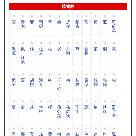
植物紋
葵
青
麻
朝
葦
粟
虎
銀
稲
梅
苽
車
木
顔
杖
杏
前
草
沢
楓
柿
杜
柏
梶
片
蕪
桔
菊
桐
葛
瀉
・
若
喰
梗
紅
葉
栀
栗
胡
河
榊
笹
桜
柘
歯
棕
水
杉
子
桃
骨
・
榴
朶
櫚
仙
竹
薄
董
芹
大
橘
蒲
茶
丁
蔦
椿
鉄
田
根
公
の
字
線
字
英
実
草
唐
梛
梨
茄
薺
撫
南
萩
芭
蓮
柊
瓢