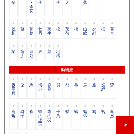
辛
・
子
子
天
蕉
柰
花
枇
藤
葡
牡
寓
松
茗
桃
山
夕
楪
百
杷
萄
丹
生
荷
吹
顔
合
蘭
竜
連
綿
蕨
地
胆
翹
楡
動物紋
板
兎
馬
海
鴛
貝
蟹
亀
烏
雁
蝙
鷺
屋
老
鴦
蝠
貝
鹿
獅
雀
蟬
鷹
千
蝶
鶴
蜻
鳩
蛤
鳳
角
子
の
の
鳥
蛉
凰
上
羽
羽