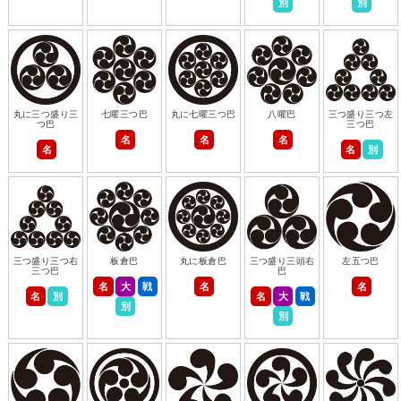
別
別
丸に三つ盛り三
七曜三つ巴
丸に七曜三つ巴
八曜巴
三つ盛り三つ左
つ巴
三つ巴
名
名
名
名
名
別
三つ盛り三つ右
板倉巴
丸に板倉巴
三つ盛り三頭右
左五つ巴
三つ巴
巴
名
大
戦
名
名
名
別
名
大
戦
別
別