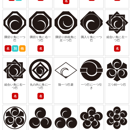
名
隅切り角に一つ
隅切り角に右一
隅切り鉄砲角に
隅入り角に一つ
組合い角に左一
巴
つ巴
左一つ巴
巴
つ巴
名
別
他
名
名
組合い角に右一
丸の内に角に一
陰一つ巴菱
一つ巴に一つ引
三つ剣一つ巴
つ巴
つ巴
き
名
名