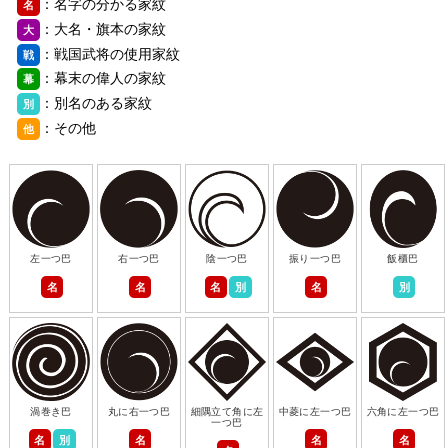
：名字の分かる家紋
名
：大名・旗本の家紋
大
：戦国武将の使用家紋
戦
：幕末の偉人の家紋
幕
：別名のある家紋
別
：その他
他
左一つ巴
右一つ巴
陰一つ巴
振り一つ巴
飯櫃巴
名
名
名
別
名
別
渦巻き巴
丸に右一つ巴
細隅立て角に左
中菱に左一つ巴
六角に左一つ巴
一つ巴
名
別
名
名
名