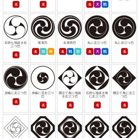
名
名
名
大
戦
石持ち地抜き右
尾長巴
右尾長巴
丸に左三つ巴
丸に右三つ巴
三つ巴
名
別
他
名
戦
別
名
大
戦
名
名
糸輪に左三つ巴
糸輪に豆右三つ
隅立て角に地抜
石持ち地抜き角
隅立て角に左三
巴
き左三つ巴
に左三つ巴
つ巴
名
名
名
名
名