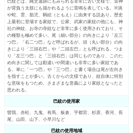
巴紋とは、縄文遺跡にもみられる非常に古い文様で、雷神
が背負う太鼓にも描かれるように雷鳴を表している。※渦
や蛇、雲、胎児、鞆絵（ともえ）に由来する説あり。歴史
上最初に登場する家紋で、公家、武家の家紋の他にも、神
社の神紋、お寺の寺紋など非常に多く使用されており、そ
の種類も極めて多い。尾（細い部分）の向きにより「左三
つ巴」「右二つ巴」など呼ばれるが、頭（丸い部分）の向
きにより「三頭右巴」や「二頭左巴」とも呼ばれる。つま
り「左三つ巴」と「三頭右巴」は同じものであり、このた
め向きに関しては勘違いや間違いも非常に多い家紋であ
る。単に「一つ巴」や「三つ巴」と書く場合は尾が左向き
を指すことが多い。古くからの文様であり、紋自体に特別
な意味をもつため、さまざまな意義により家紋となったと
思われる。
巴紋の使用家
曽我、赤松、九鬼、有馬、板倉、宇都宮、杉原、香河、長
尾、山田、山下、小早川など
巴紋の使用地域