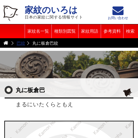
家紋のいろは
日本の家紋に関する情報サイト
お問い合わせ
家紋名一覧
種類別図覧
家紋用語
参考資料
検索
巴紋
丸に板倉巴紋
丸に板倉巴
まるにいたくらともえ