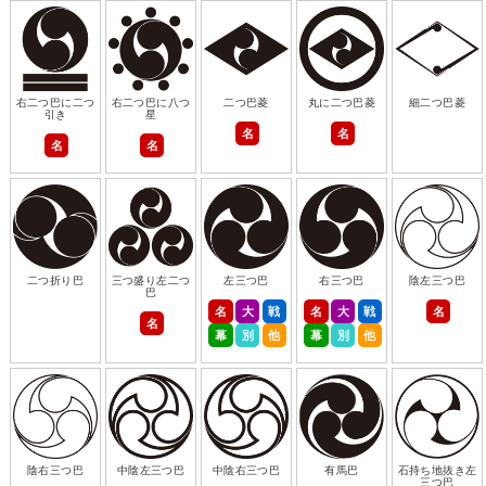
右二つ巴に二つ
右二つ巴に八つ
二つ巴菱
丸に二つ巴菱
細二つ巴菱
引き
星
名
名
名
名
二つ折り巴
三つ盛り左二つ
左三つ巴
右三つ巴
陰左三つ巴
巴
名
大
戦
名
大
戦
名
名
幕
別
他
幕
別
他
陰右三つ巴
中陰左三つ巴
中陰右三つ巴
有馬巴
石持ち地抜き左
三つ巴