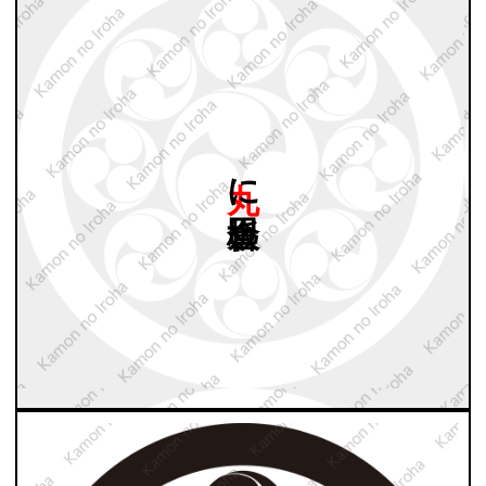
丸に
板倉巴