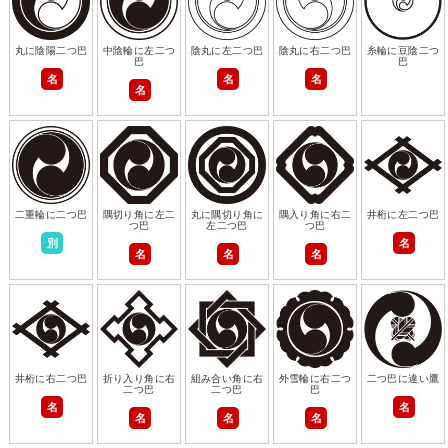
丸に陰陽二つ巴
中陰輪に左二つ
陰丸に左二つ巴
陰丸に右二つ巴
糸輪に豆陰二つ
巴
巴
名
名
名
名
二重輪に二つ巴
隅切り角に左二
丸に隅切り角に
隅入り角に右二
井桁に左二つ巴
つ巴
左二つ巴
つ巴
別
名
名
名
名
井桁に右二つ巴
折り入り角に右
組み合い角に右
外雪輪に右二つ
二つ巴に違い鷹
二つ巴
二つ巴
巴
名
名
名
名
名