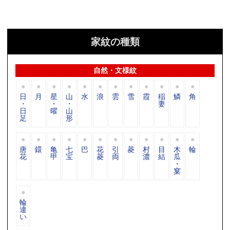
家紋の種類
自然・文様紋
日
月
星
山
水
浪
雲
雪
霞
稲
鱗
角
・
・
・
妻
日
曜
山
足
形
唐
鐶
亀
七
巴
花
引
菱
村
目
木
輪
花
甲
宝
菱
両
濃
結
瓜
・
窠
輪
違
い