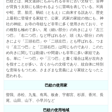
巴紋とは、縄文遺跡にもみられる非常に古い文様で、雷神
が背負う太鼓にも描かれるように雷鳴を表している。※渦
や蛇、雲、胎児、鞆絵（ともえ）に由来する説あり。歴史
上最初に登場する家紋で、公家、武家の家紋の他にも、神
社の神紋、お寺の寺紋など非常に多く使用されており、そ
の種類も極めて多い。尾（細い部分）の向きにより「左三
つ巴」「右二つ巴」など呼ばれるが、頭（丸い部分）の向
きにより「三頭右巴」や「二頭左巴」とも呼ばれる。つま
り「左三つ巴」と「三頭右巴」は同じものであり、このた
め向きに関しては勘違いや間違いも非常に多い家紋であ
る。単に「一つ巴」や「三つ巴」と書く場合は尾が左向き
を指すことが多い。古くからの文様であり、紋自体に特別
な意味をもつため、さまざまな意義により家紋となったと
思われる。
巴紋の使用家
曽我、赤松、九鬼、有馬、板倉、宇都宮、杉原、香河、長
尾、山田、山下、小早川など
巴紋の使用地域