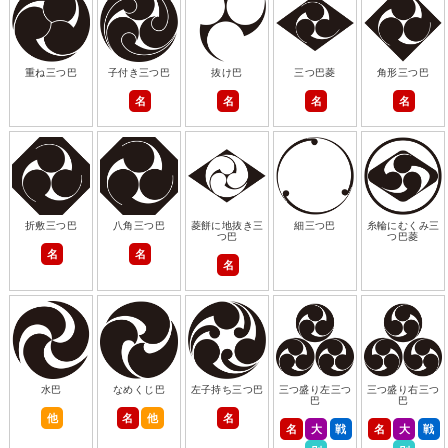
重ね三つ巴
子付き三つ巴
抜け巴
三つ巴菱
角形三つ巴
名
名
名
名
折敷三つ巴
八角三つ巴
菱餅に地抜き三
細三つ巴
糸輪にむくみ三
つ巴
つ巴菱
名
名
名
水巴
なめくじ巴
左子持ち三つ巴
三つ盛り左三つ
三つ盛り右三つ
巴
巴
他
名
他
名
名
大
戦
名
大
戦