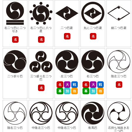
右二つ巴に二つ
右二つ巴に八つ
二つ巴菱
丸に二つ巴菱
細二つ巴菱
引き
星
名
名
名
名
二つ折り巴
三つ盛り左二つ
左三つ巴
右三つ巴
陰左三つ巴
巴
名
大
戦
名
大
戦
名
名
幕
別
他
幕
別
他
陰右三つ巴
中陰左三つ巴
中陰右三つ巴
有馬巴
石持ち地抜き左
三つ巴