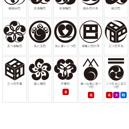
細組み巴
左金輪巴
右金輪巴
組み巴の丸
結び巴
五つ金輪巴
丸に玉巴
丸に違い二つ巴
糸輪に巴の字
三つ巴字丸
三つ巴字菱
捻じ梅巴
片喰巴
違い山形に右一
二つ引きに左三
つ巴
つ巴
名
名
名
大
戦