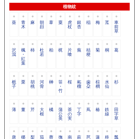
植物紋
葵
青
麻
朝
葦
粟
虎
銀
稲
梅
苽
車
木
顔
杖
杏
前
草
沢
楓
柿
杜
柏
梶
片
蕪
桔
菊
桐
葛
瀉
・
若
喰
梗
紅
葉
栀
栗
胡
河
榊
笹
桜
柘
歯
棕
水
杉
子
桃
骨
・
榴
朶
櫚
仙
竹
薄
董
芹
大
橘
蒲
茶
丁
蔦
椿
鉄
田
根
公
の
字
線
字
英
実
草
唐
梛
梨
茄
薺
撫
南
萩
芭
蓮
柊
瓢