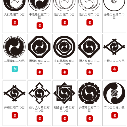
丸に陰陽二つ巴
中陰輪に左二つ
陰丸に左二つ巴
陰丸に右二つ巴
糸輪に豆陰二つ
巴
巴
名
名
名
名
二重輪に二つ巴
隅切り角に左二
丸に隅切り角に
隅入り角に右二
井桁に左二つ巴
つ巴
左二つ巴
つ巴
別
名
名
名
名
井桁に右二つ巴
折り入り角に右
組み合い角に右
外雪輪に右二つ
二つ巴に違い鷹
二つ巴
二つ巴
巴
名
名
名
名
名