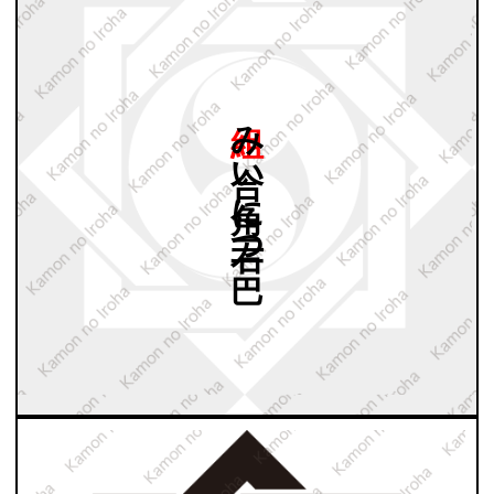
組み
合い
角に
右二つ
巴