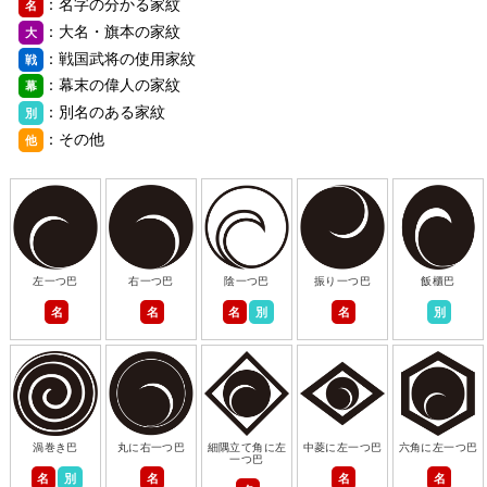
：名字の分かる家紋
名
：大名・旗本の家紋
大
：戦国武将の使用家紋
戦
：幕末の偉人の家紋
幕
：別名のある家紋
別
：その他
他
左一つ巴
右一つ巴
陰一つ巴
振り一つ巴
飯櫃巴
名
名
名
別
名
別
渦巻き巴
丸に右一つ巴
細隅立て角に左
中菱に左一つ巴
六角に左一つ巴
一つ巴
名
別
名
名
名