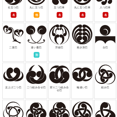
右五つ巴
丸に五つ巴
五つ巴車
丸に五つ巴車
八つ巴車
名
他
名
名
名
二葉巴
違い蔓巴
浮線巴
抱き浪巴
台巴
別
足上げ二つ巴
二つ組み合せ巴
変り二つ組み合
輪違い巴
組み巴
せ巴