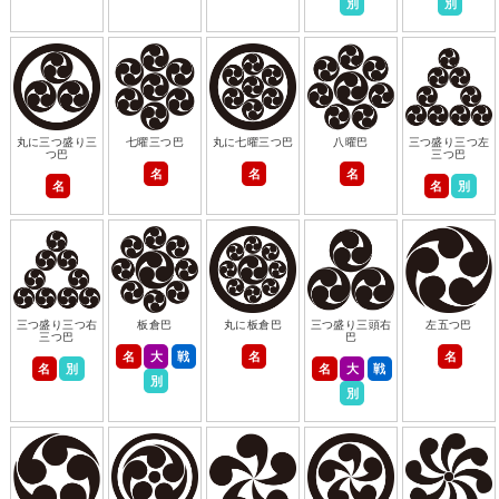
別
別
丸に三つ盛り三
七曜三つ巴
丸に七曜三つ巴
八曜巴
三つ盛り三つ左
つ巴
三つ巴
名
名
名
名
名
別
三つ盛り三つ右
板倉巴
丸に板倉巴
三つ盛り三頭右
左五つ巴
三つ巴
巴
名
大
戦
名
名
名
別
名
大
戦
別
別