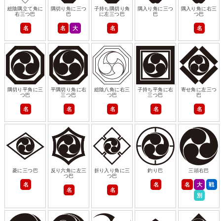
総陰隅立て角に
隅切り角に三つ
子持ち隅切り角
隅入り角に三つ
隅入り角に右三
右三つ巴
巴
に左三つ巴
巴
つ巴
名
名
大
名
名
隅切り平角に三
平隅切り角に右
総陰八角に右三
子持ち平角に右
寄せ角に左三つ
つ巴
三つ巴
つ巴
三つ巴
巴
名
名
名
名
名
菱に三つ巴
反り六角に左三
折り入り角に三
釣り巴
三頭右巴
つ巴
つ巴
名
名
名
大
戦
名
名
別