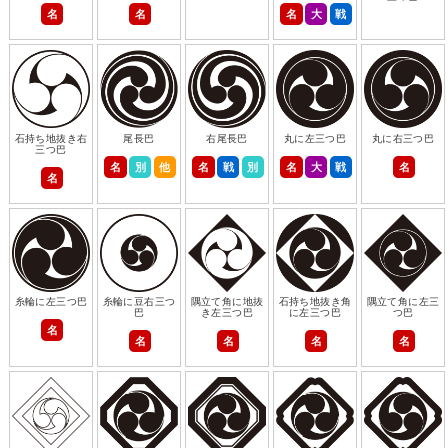
名
名
名
大
戦
石持ち地抜き右
尾長巴
右尾長巴
丸に左三つ巴
丸に右三つ巴
三つ巴
名
別
他
名
戦
別
名
大
戦
名
名
糸輪に左三つ巴
糸輪に豆右三つ
隅立て角に地抜
石持ち地抜き角
隅立て角に左三
巴
き左三つ巴
に左三つ巴
つ巴
名
名
名
名
名