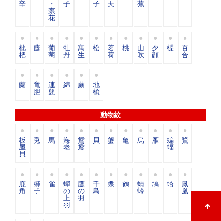
辛
・
子
子
天
蕉
柰
花
枇
藤
葡
牡
寓
松
茗
桃
山
夕
楪
百
杷
萄
丹
生
荷
吹
顔
合
蘭
竜
連
綿
蕨
地
胆
翹
楡
動物紋
板
兎
馬
海
鴛
貝
蟹
亀
烏
雁
蝙
鷺
屋
老
鴦
蝠
貝
鹿
獅
雀
蟬
鷹
千
蝶
鶴
蜻
鳩
蛤
鳳
角
子
の
の
鳥
蛉
凰
上
羽
羽