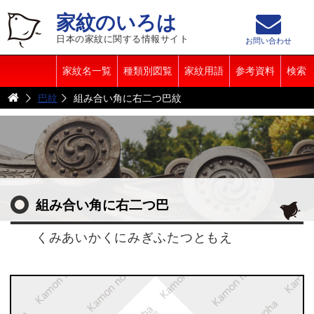
家紋のいろは
日本の家紋に関する情報サイト
お問い合わせ
家紋名一覧
種類別図覧
家紋用語
参考資料
検索
巴紋
組み合い角に右二つ巴紋
組み合い角に右二つ巴
くみあいかくにみぎふたつともえ