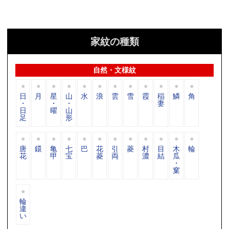
家紋の種類
自然・文様紋
日
月
星
山
水
浪
雲
雪
霞
稲
鱗
角
・
・
・
妻
日
曜
山
足
形
唐
鐶
亀
七
巴
花
引
菱
村
目
木
輪
花
甲
宝
菱
両
濃
結
瓜
・
窠
輪
違
い