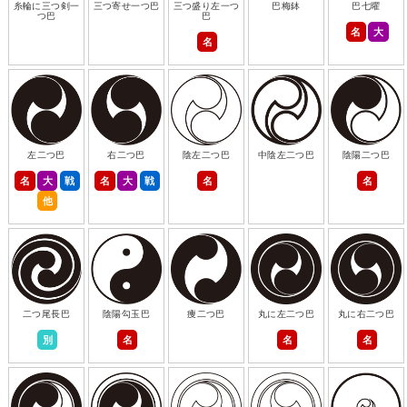
糸輪に三つ剣一
三つ寄せ一つ巴
三つ盛り左一つ
巴梅鉢
巴七曜
つ巴
巴
名
大
名
左二つ巴
右二つ巴
陰左二つ巴
中陰左二つ巴
陰陽二つ巴
名
大
戦
名
大
戦
名
名
他
二つ尾長巴
陰陽勾玉巴
痩二つ巴
丸に左二つ巴
丸に右二つ巴
別
名
名
名