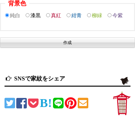
背景色
純白
漆黒
真紅
紺青
柳緑
今紫
SNSで家紋をシェア