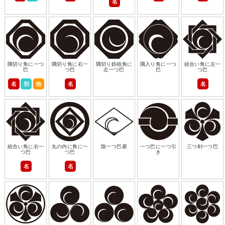
名
隅切り角に一つ
隅切り角に右一
隅切り鉄砲角に
隅入り角に一つ
組合い角に左一
巴
つ巴
左一つ巴
巴
つ巴
名
別
他
名
名
組合い角に右一
丸の内に角に一
陰一つ巴菱
一つ巴に一つ引
三つ剣一つ巴
つ巴
つ巴
き
名
名