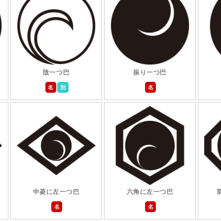
陰一つ巴
振り一つ巴
名
別
名
中菱に左一つ巴
六角に左一つ巴
名
名