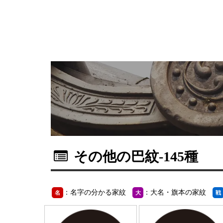
その他の巴紋
-145種
：名字の分かる家紋
：大名・旗本の家紋
名
大
戦