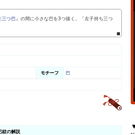
左三つ巴
』の間に小さな巴を3つ描く。「左子持ち三つ
モチーフ
巴
巴紋の解説