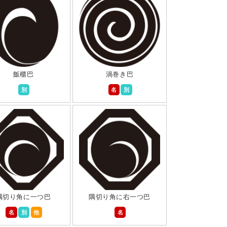
飯櫃巴
渦巻き巴
別
名
別
隅切り角に一つ巴
隅切り角に右一つ巴
名
別
他
名