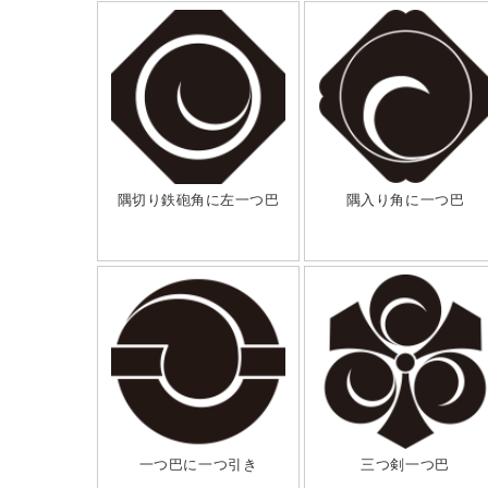
隅切り鉄砲角に左一つ巴
隅入り角に一つ巴
一つ巴に一つ引き
三つ剣一つ巴