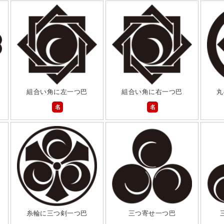
組合い角に左一つ巴
組合い角に右一つ巴
丸
名
名
糸輪に三つ剣一つ巴
三つ寄せ一つ巴