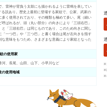
で、雷神が背負う太鼓にも描かれるように雷鳴を表してい
する説あり。歴史上最初に登場する家紋で、公家、武家の
に多く使用されており、その種類も極めて多い。尾（細い
ど呼ばれるが、頭（丸い部分）の向きにより「三頭右巴」
」と「三頭右巴」は同じものであり、このため向きに関し
に「一つ巴」や「三つ巴」と書く場合は尾が左向きを指す
別な意味をもつため、さまざまな意義により家紋となった
紋の使用家
香河、長尾、山田、山下、小早川など
※
※
紋の使用地域
※