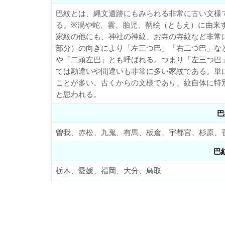
巴紋とは、縄文遺跡にもみられる非常に古い文様
る。※渦や蛇、雲、胎児、鞆絵（ともえ）に由来
家紋の他にも、神社の神紋、お寺の寺紋など非常
部分）の向きにより「左三つ巴」「右二つ巴」な
や「二頭左巴」とも呼ばれる。つまり「左三つ巴
ては勘違いや間違いも非常に多い家紋である。単
ことが多い。古くからの文様であり、紋自体に特
と思われる。
巴
曽我、赤松、九鬼、有馬、板倉、宇都宮、杉原、
巴
栃木、愛媛、福岡、大分、鳥取