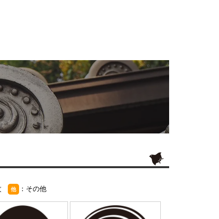
紋
：その他
他