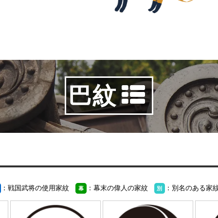
巴紋
：戦国武将の使用家紋
：幕末の偉人の家紋
：別名のある家
幕
別