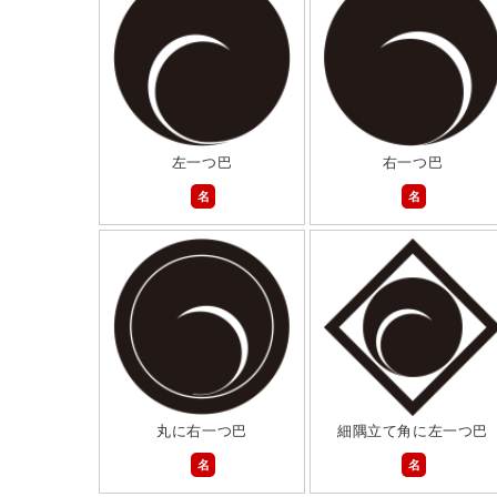
左一つ巴
右一つ巴
名
名
丸に右一つ巴
細隅立て角に左一つ巴
名
名