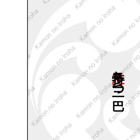
左子持ち
三つ
巴