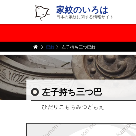
家紋のいろは
日本の家紋に関する情報サイト
巴紋
左子持ち三つ巴紋
左子持ち三つ巴
ひだりこもちみつどもえ