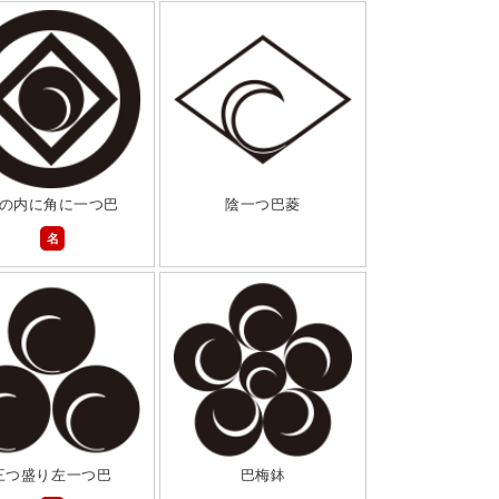
の内に角に一つ巴
陰一つ巴菱
名
三つ盛り左一つ巴
巴梅鉢