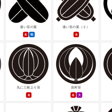
違い笹の葉
違い笹の葉（２）
名
戦
名
丸に三枚上り笹
岩村笹
名
名
大