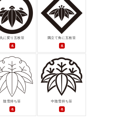
丸に変り五枚笹
隅立て角に五枚笹
名
名
陰雪持ち笹
中陰雪持ち笹
名
名