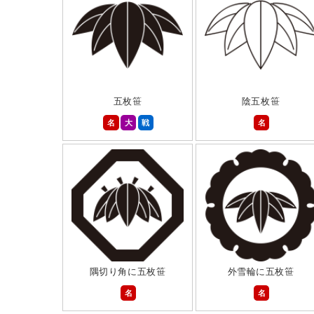
五枚笹
陰五枚笹
名
大
戦
名
隅切り角に五枚笹
外雪輪に五枚笹
名
名