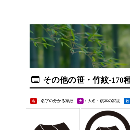
その他の笹・竹紋
-170
：名字の分かる家紋
：大名・旗本の家紋
名
大
戦