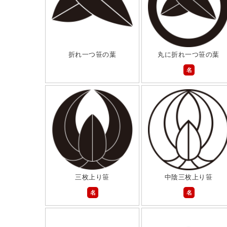
折れ一つ笹の葉
丸に折れ一つ笹の葉
名
三枚上り笹
中陰三枚上り笹
名
名