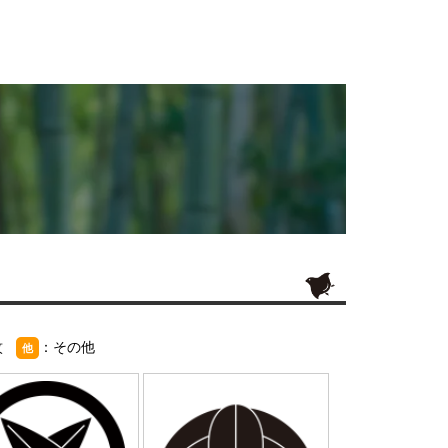
紋
：その他
他