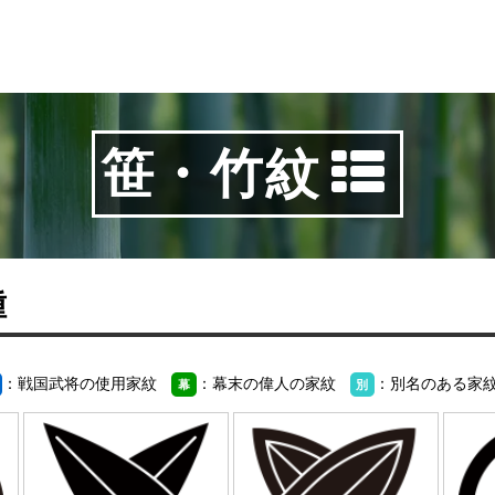
笹・竹紋
種
：戦国武将の使用家紋
：幕末の偉人の家紋
：別名のある家
幕
別