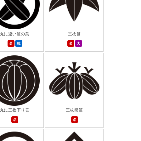
丸に違い笹の葉
三枚笹
名
戦
名
大
丸に三枚下り笹
三枚熊笹
名
名