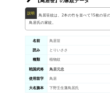
【鳥居笹】の家紋データ
鳥居笹紋は、2本の竹を並べて15枚の笹
鳥居氏の家紋。
名前
鳥居笹
読み
とりいささ
種類
植物紋
戦国武将
鳥居元忠
使用苗字
鳥居
大名旗本
下野壬生藩鳥居氏