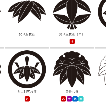
変り五枚笹
変り五枚笹（２）
名
丸に剣五枚笹
雪持ち笹
名
名
大
戦
別