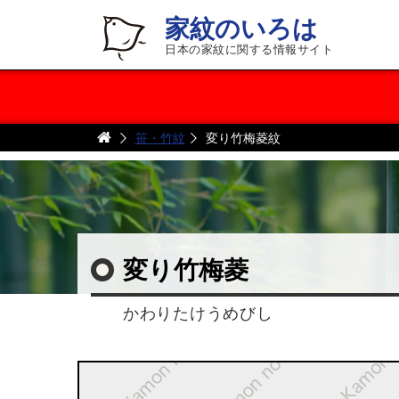
家紋のいろは
日本の家紋に関する情報サイト
笹・竹紋
変り竹梅菱紋
変り竹梅菱
かわりたけうめびし