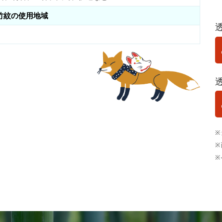
竹紋の使用地域
※
※
※