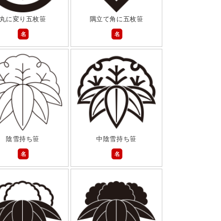
丸に変り五枚笹
隅立て角に五枚笹
名
名
陰雪持ち笹
中陰雪持ち笹
名
名