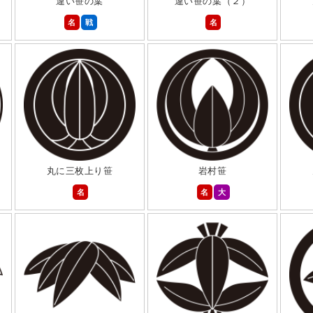
違い笹の葉
違い笹の葉（２）
名
戦
名
丸に三枚上り笹
岩村笹
名
名
大