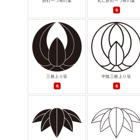
折れ一つ笹の葉
丸に折れ一つ笹の葉
名
三枚上り笹
中陰三枚上り笹
名
名