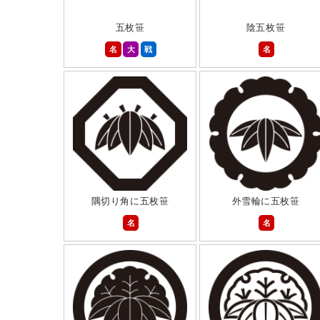
五枚笹
陰五枚笹
名
大
戦
名
隅切り角に五枚笹
外雪輪に五枚笹
名
名