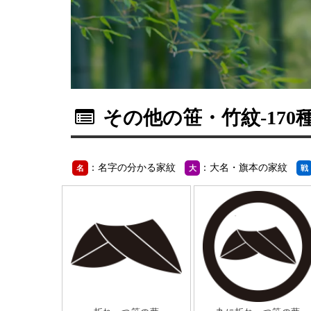
その他の笹・竹紋
-170
：名字の分かる家紋
：大名・旗本の家紋
名
大
戦