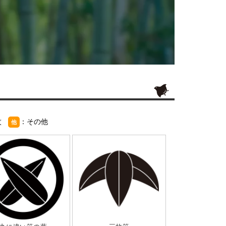
紋
：その他
他