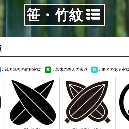
笹・竹紋
種
：戦国武将の使用家紋
：幕末の偉人の家紋
：別名のある家
幕
別