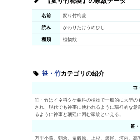
【変り竹梅菱】の家紋データ
名前
変り竹梅菱
読み
かわりたけうめびし
種類
植物紋
笹・竹
カテゴリの紹介
笹
笹・竹はイネ科タケ亜科の植物で一般的に大型の
され、現代でも神事に使われるように瑞祥的な意
るように神事と朝廷に因む家紋といえる。
笹・
万里小路、朝倉、粟飯原、上杉、箸尾、河内、高