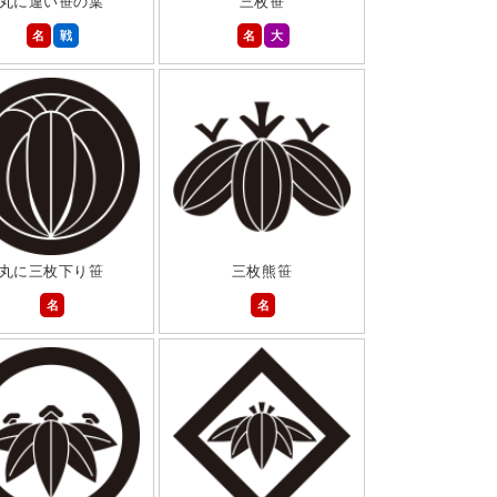
丸に違い笹の葉
三枚笹
名
戦
名
大
丸に三枚下り笹
三枚熊笹
名
名