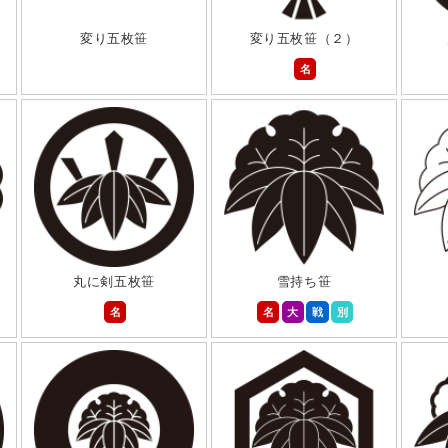
変り五枚笹
変り五枚笹（２）
名
丸に剣五枚笹
雪持ち笹
名
名
大
戦
別