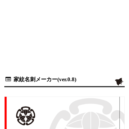
家紋名刺メーカー(ver.0.8)