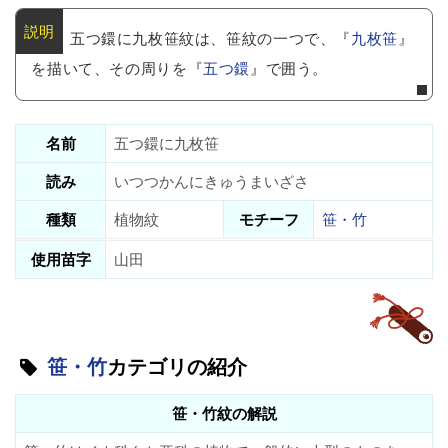
五つ鐶に九枚笹紋は、笹紋の一つで、『
九枚笹
』
を描いて、その周りを『
五つ鐶
』で囲う。
名前
五つ鐶に九枚笹
読み
いつつかんにきゅうまいざさ
種類
植物紋
モチーフ
笹・竹
使用苗字
山田
笹・竹
カテゴリの紹介
笹・竹紋の解説