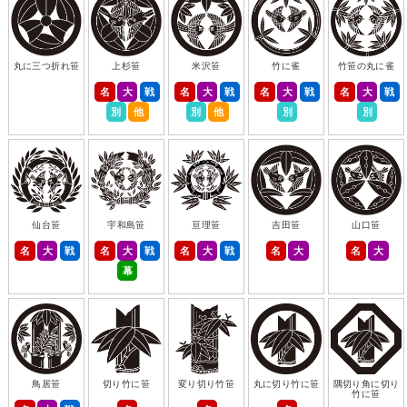
丸に三つ折れ笹
上杉笹
米沢笹
竹に雀
竹笹の丸に雀
名
大
戦
名
大
戦
名
大
戦
名
大
戦
別
他
別
他
別
別
仙台笹
宇和島笹
亘理笹
吉田笹
山口笹
名
大
戦
名
大
戦
名
大
戦
名
大
名
大
幕
鳥居笹
切り竹に笹
変り切り竹笹
丸に切り竹に笹
隅切り角に切り
竹に笹