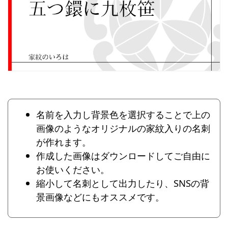
名前を入力し背景色を選択することで上の
画像のようなオリジナルの家紋入りの名刺
が作れます。
作成した画像はダウンロードしてご自由に
お使いください。
縮小して名刺として出力したり、SNSの背
景画像などにもオススメです。