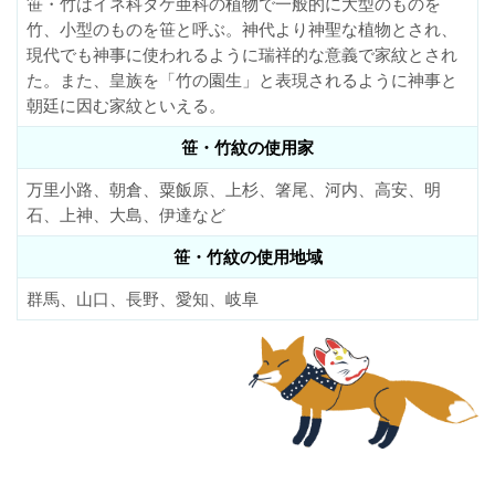
笹・竹はイネ科タケ亜科の植物で一般的に大型のものを
竹、小型のものを笹と呼ぶ。神代より神聖な植物とされ、
現代でも神事に使われるように瑞祥的な意義で家紋とされ
た。また、皇族を「竹の園生」と表現されるように神事と
朝廷に因む家紋といえる。
笹・竹紋の使用家
万里小路、朝倉、粟飯原、上杉、箸尾、河内、高安、明
石、上神、大島、伊達など
笹・竹紋の使用地域
群馬、山口、長野、愛知、岐阜