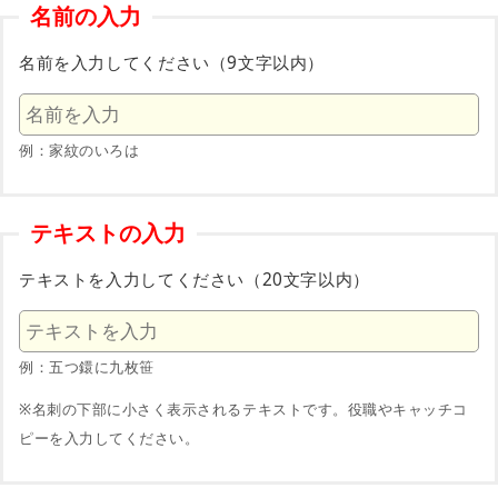
名前の入力
名前を入力してください（9文字以内）
例：家紋のいろは
テキストの入力
テキストを入力してください（20文字以内）
例：五つ鐶に九枚笹
※名刺の下部に小さく表示されるテキストです。役職やキャッチコ
ピーを入力してください。