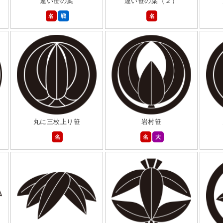
違い笹の葉
違い笹の葉（２）
名
戦
名
丸に三枚上り笹
岩村笹
名
名
大