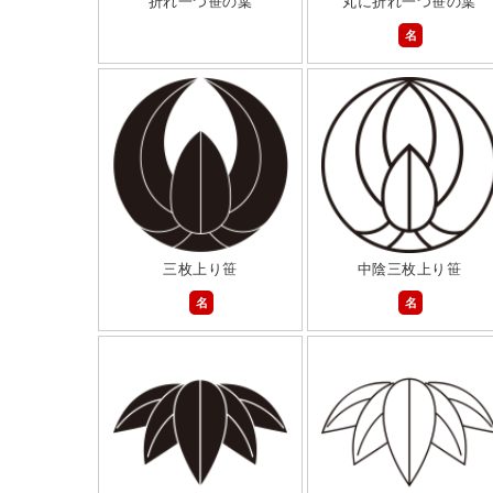
折れ一つ笹の葉
丸に折れ一つ笹の葉
名
三枚上り笹
中陰三枚上り笹
名
名