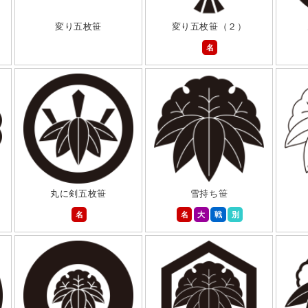
変り五枚笹
変り五枚笹（２）
名
丸に剣五枚笹
雪持ち笹
名
名
大
戦
別