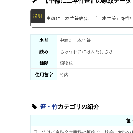
【中輪に二本竹笹】の家紋データ
中輪に二本竹笹紋は、『二本竹笹』を描
名前
中輪に二本竹笹
読み
ちゅうわににほんたけざさ
種類
植物紋
使用苗字
竹内
笹・竹
カテゴリの紹介
笹
笹・竹はイネ科タケ亜科の植物で一般的に大型の