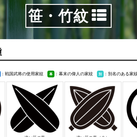
笹・竹紋
種
：戦国武将の使用家紋
：幕末の偉人の家紋
：別名のある家
幕
別