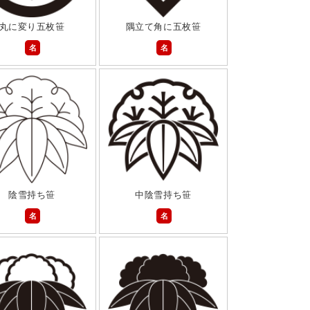
丸に変り五枚笹
隅立て角に五枚笹
名
名
陰雪持ち笹
中陰雪持ち笹
名
名