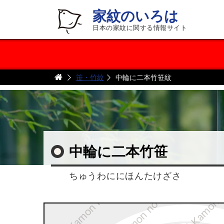
家紋のいろは
日本の家紋に関する情報サイト
笹・竹紋
中輪に二本竹笹紋
中輪に二本竹笹
ちゅうわににほんたけざさ