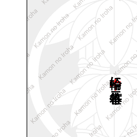
中輪に
二本竹笹