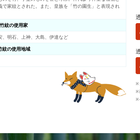
義で家紋とされた。また、皇族を「竹の園生」と表現され
竹紋の使用家
安、明石、上神、大島、伊達など
竹紋の使用地域
※
※
※