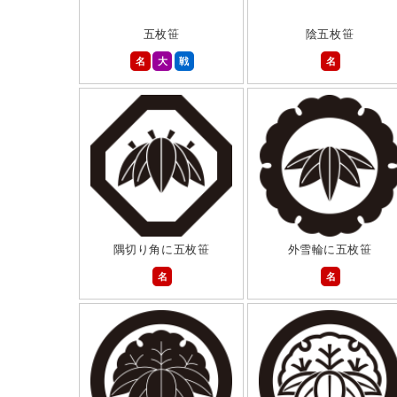
五枚笹
陰五枚笹
名
大
戦
名
隅切り角に五枚笹
外雪輪に五枚笹
名
名