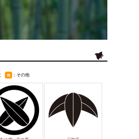
紋
：その他
他