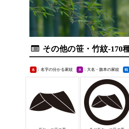
その他の笹・竹紋
-170
：名字の分かる家紋
：大名・旗本の家紋
名
大
戦