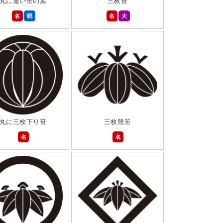
丸に違い笹の葉
三枚笹
名
戦
名
大
丸に三枚下り笹
三枚熊笹
名
名