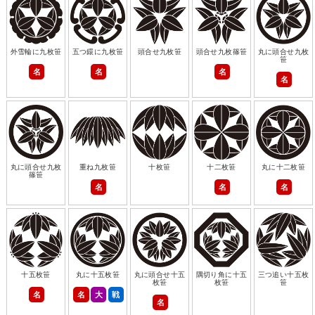
外雪輪に九枚笹
五つ鐶に九枚笹
頭合せ九枚笹
頭合せ九枚篠笹
丸に頭合せ九枚
笹
名
名
名
名
丸に頭合せ九枚
重ね九枚笹
十枚笹
十二枚笹
丸に十二枚笹
篠笹
名
名
名
十五枚笹
丸に十五枚笹
丸に頭合せ十五
隅切り角に十五
三つ追い十五枚
枚笹
枚笹
笹
名
名
大
戦
名