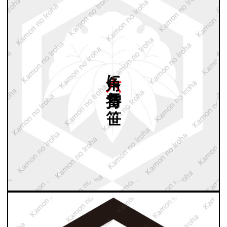
六角に
雪持ち
笹