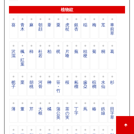
植物紋
葵
青
麻
朝
葦
粟
虎
銀
稲
梅
苽
車
木
顔
杖
杏
前
草
沢
楓
柿
杜
柏
梶
片
蕪
桔
菊
桐
葛
瀉
・
若
喰
梗
紅
葉
栀
栗
胡
河
榊
笹
桜
柘
歯
棕
水
杉
子
桃
骨
・
榴
朶
櫚
仙
竹
薄
董
芹
大
橘
蒲
茶
丁
蔦
椿
鉄
田
根
公
の
字
線
字
英
実
草