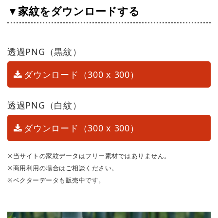
▼家紋をダウンロードする
透過PNG（黒紋）
ダウンロード（300 x 300）
透過PNG（白紋）
ダウンロード（300 x 300）
※当サイトの家紋データはフリー素材ではありません。
※商用利用の場合はご相談ください。
※ベクターデータも販売中です。