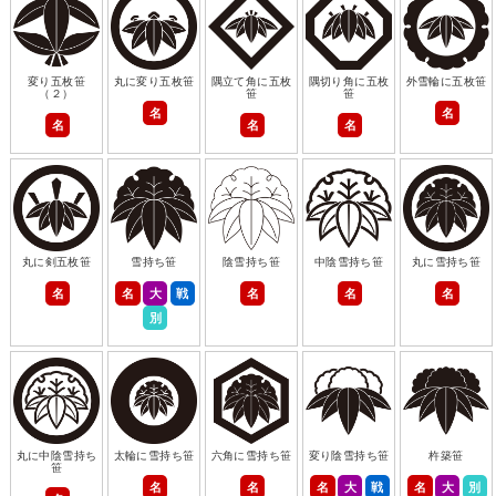
変り五枚笹
丸に変り五枚笹
隅立て角に五枚
隅切り角に五枚
外雪輪に五枚笹
（２）
笹
笹
名
名
名
名
名
丸に剣五枚笹
雪持ち笹
陰雪持ち笹
中陰雪持ち笹
丸に雪持ち笹
名
名
大
戦
名
名
名
別
丸に中陰雪持ち
太輪に雪持ち笹
六角に雪持ち笹
変り陰雪持ち笹
杵築笹
笹
名
名
名
大
戦
名
大
別