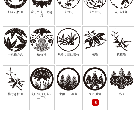
割り六枚笹
変り竹丸に抱き
笹の丸
笹竹枝丸
花笹枝丸
角
十枚笹の丸
松竹梅
糸輪に岩に若竹
枝笹
枝篠笹
花付き枝笹
丸に雪持ち笹に
中輪に三本筍
長谷川筍
筍桐
三つ筍
名