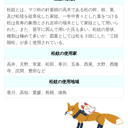
松紋とは、マツ科の針葉樹の高木である松の幹、枝、葉、
及び松毬を紋章化した家紋。一年中青々とした葉をつける
松は長寿の象徴とされ吉祥の瑞木として家紋として用いら
れた。また、苗字に因んで用いた氏も多い。松紋の形状、
種類は極めて多いが、図案としては松を３段にした「三段
階松」が多く使用されている。
松紋の使用家
高井、天野、常葉、松田、寒川、五条、西尾、大野、西隆
寺、詫間、豊田など
松紋の使用地域
香川、高知、愛媛、島根、徳島