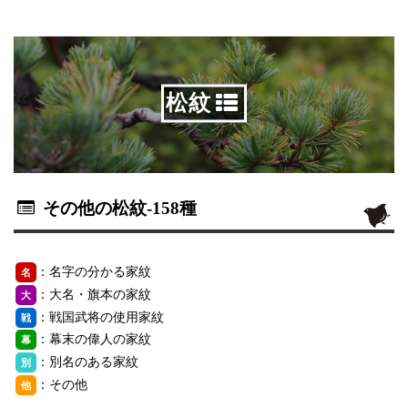
松紋
その他の松紋
-158種
：名字の分かる家紋
名
：大名・旗本の家紋
大
：戦国武将の使用家紋
戦
：幕末の偉人の家紋
幕
：別名のある家紋
別
：その他
他