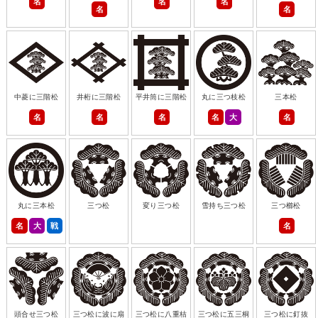
名
名
名
名
名
中菱に三階松
井桁に三階松
平井筒に三階松
丸に三つ枝松
三本松
名
名
名
名
大
名
丸に三本松
三つ松
変り三つ松
雪持ち三つ松
三つ櫛松
名
大
戦
名
頭合せ三つ松
三つ松に波に扇
三つ松に八重桔
三つ松に五三桐
三つ松に釘抜