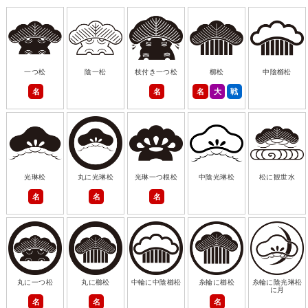
一つ松
陰一松
枝付き一つ松
櫛松
中陰櫛松
名
名
名
大
戦
光琳松
丸に光琳松
光琳一つ根松
中陰光琳松
松に観世水
名
名
名
丸に一つ松
丸に櫛松
中輪に中陰櫛松
糸輪に櫛松
糸輪に陰光琳松
に月
名
名
名