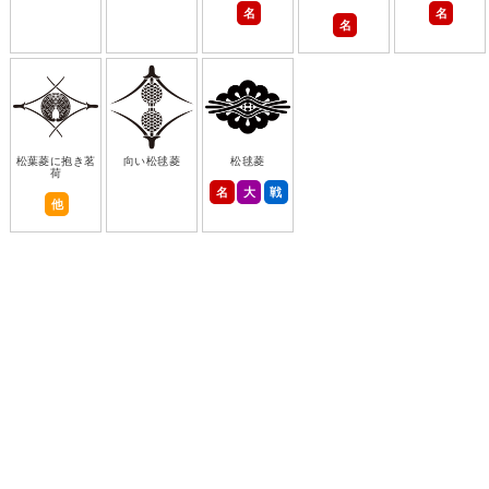
名
名
名
松葉菱に抱き茗
向い松毬菱
松毬菱
荷
名
大
戦
他