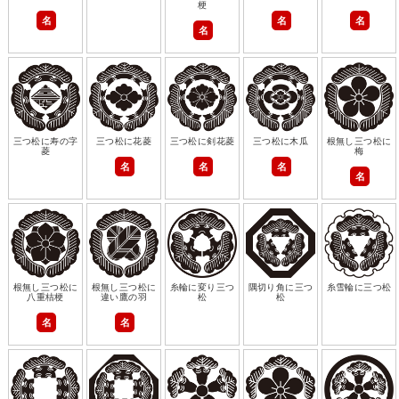
梗
名
名
名
名
三つ松に寿の字
三つ松に花菱
三つ松に剣花菱
三つ松に木瓜
根無し三つ松に
菱
梅
名
名
名
名
根無し三つ松に
根無し三つ松に
糸輪に変り三つ
隅切り角に三つ
糸雪輪に三つ松
八重桔梗
違い鷹の羽
松
松
名
名