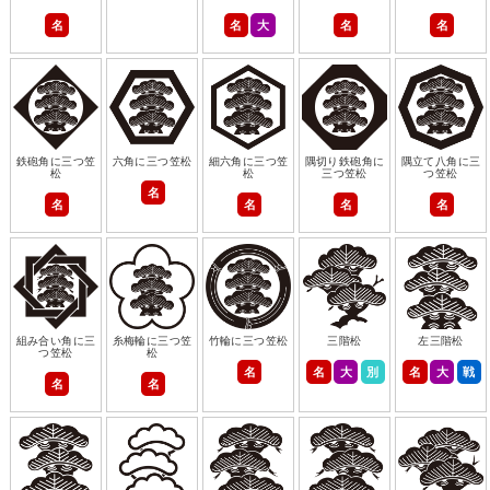
名
名
大
名
名
鉄砲角に三つ笠
六角に三つ笠松
細六角に三つ笠
隅切り鉄砲角に
隅立て八角に三
松
松
三つ笠松
つ笠松
名
名
名
名
名
組み合い角に三
糸梅輪に三つ笠
竹輪に三つ笠松
三階松
左三階松
つ笠松
松
名
名
大
別
名
大
戦
名
名