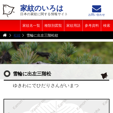
家紋のいろは
日本の家紋に関する情報サイト
お問い合わせ
家紋名一覧
種類別図覧
家紋用語
参考資料
検索
松紋
雪輪に出左三階松紋
雪輪に出左三階松
ゆきわにでひだりさんがいまつ