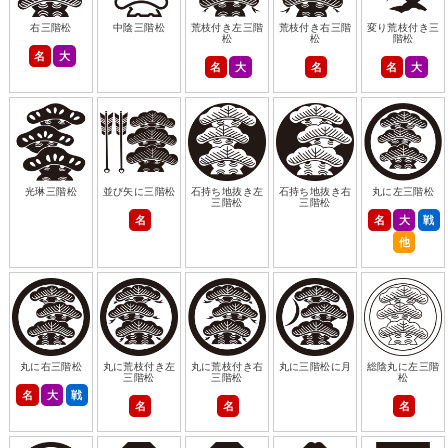
右三階松
中陰三階松
荒枝付き左三階
荒枝付き右三階
変り荒枝付き三
松
松
階松
名
大
名
大
名
名
大
光琳三階松
並び矢に三階松
石持ち地抜き左
石持ち地抜き右
丸に左三階松
三階松
三階松
名
名
大
戦
他
丸に右三階松
丸に荒枝付き左
丸に荒枝付き右
丸に三階松に月
総陰丸に左三階
三階松
三階松
松
名
大
戦
名
名
名