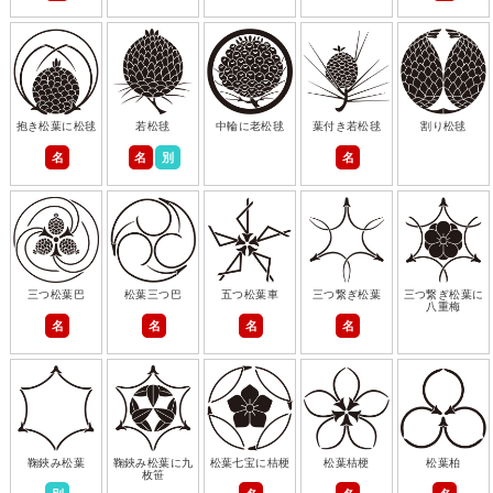
抱き松葉に松毬
若松毬
中輪に老松毬
葉付き若松毬
割り松毬
名
名
別
名
三つ松葉巴
松葉三つ巴
五つ松葉車
三つ繋ぎ松葉
三つ繋ぎ松葉に
八重梅
名
名
名
名
鞠鋏み松葉
鞠鋏み松葉に九
松葉七宝に桔梗
松葉桔梗
松葉柏
枚笹