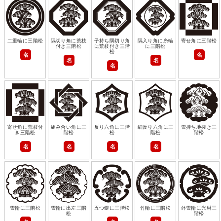
二重輪に三階松
隅切り角に荒枝
子持ち隅切り角
隅入り角に糸輪
寄せ角に三階松
付き三階松
に荒枝付き三階
に三階松
松
名
名
名
名
名
寄せ角に荒枝付
組み合い角に三
反り六角に三階
細反り六角に三
雪持ち地抜き三
き三階松
階松
松
階松
階松
名
名
名
名
雪輪に三階松
雪輪に出左三階
五つ鐶に三階松
竹輪に三階松
外雪輪に光琳三
松
階松