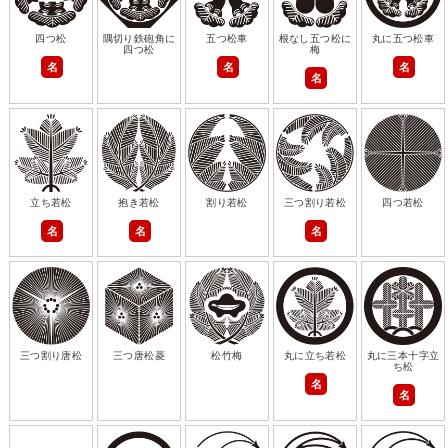
四つ松
隅切り鉄砲角に
五つ松車
根なし五つ松に
丸に五つ松車
四つ松
梅
名
名
名
名
立ち若松
抱き若松
割り若松
三つ割り若松
四つ若松
名
名
名
三つ割り唐松
三つ唐松菱
松竹梅
丸に立ち若松
丸に三本十字立
ち松
名
名