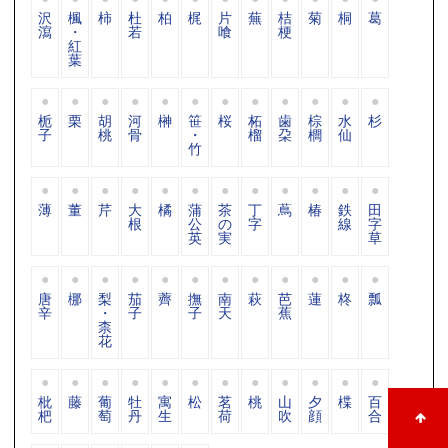
沢
楓
柿
杜
柏
梶
片
蕪
桔
菊
桐
葛
瀉
・
若
喰
梗
紅
葉
栀
栗
胡
河
榊
笹
桜
柘
歯
棕
水
杉
子
桃
骨
・
榴
朶
櫚
仙
竹
薄
董
芹
大
橘
蒲
茶
丁
蔦
椿
鉄
田
根
公
の
字
線
字
英
実
草
唐
梛
梨
茄
薺
撫
南
萩
芭
蓮
柊
瓢
辛
・
子
子
天
蕉
柰
花
枇
藤
葡
牡
寓
松
茗
桃
山
夕
楪
百
杷
萄
丹
生
荷
吹
顔
合