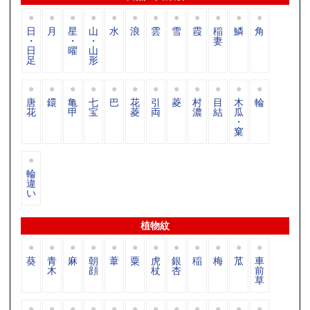
日
月
星
山
水
浪
雲
雪
霞
稲
鱗
角
・
・
・
妻
日
曜
山
足
形
唐
鐶
亀
七
巴
花
引
菱
村
目
木
輪
花
甲
宝
菱
両
濃
結
瓜
・
窠
輪
違
い
植物紋
葵
青
麻
朝
葦
粟
虎
銀
稲
梅
苽
車
木
顔
杖
杏
前
草