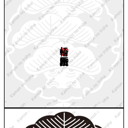
雪輪に
出左三階松