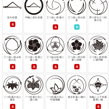
折れ松葉
中輪に折れ松葉
三つ追い松葉の
三つ追い折れ松
変り折れ三つ松
丸
葉
葉の丸
名
名
別
三つ追い組み松
三つ追い松葉に
三つ組み松葉に
三つ追い折れ松
三つ追い折松場
葉の丸
捻じ梅
三つ柏
葉に桔梗
に揚羽蝶
名
名
名
名
二つ松葉の丸に
一つ松葉の丸に
一つ松葉の丸に
抱き松葉に梅の
糸輪に上下松葉
篠笹
踊り桐
中陰飛蝶
枝
菱香い梅
名
名