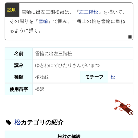
雪輪に出左三階松紋は、『
左三階松
』を描いて、
その周りを『
雪輪
』で囲み、一番上の松を雪輪に重ね
るように描く。
名前
雪輪に出左三階松
読み
ゆきわにでひだりさんがいまつ
種類
植物紋
モチーフ
松
使用苗字
松沢
松
カテゴリの紹介
松紋の解説