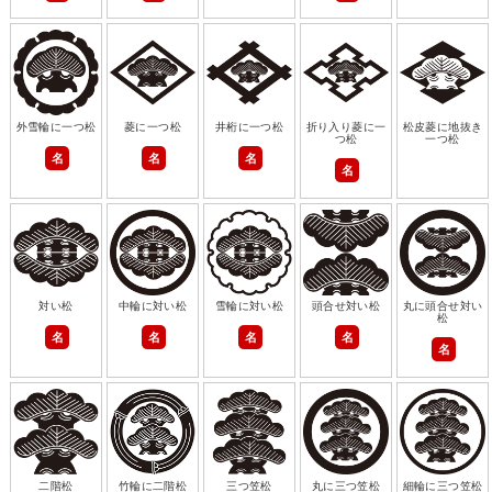
外雪輪に一つ松
菱に一つ松
井桁に一つ松
折り入り菱に一
松皮菱に地抜き
つ松
一つ松
名
名
名
名
対い松
中輪に対い松
雪輪に対い松
頭合せ対い松
丸に頭合せ対い
松
名
名
名
名
名
二階松
竹輪に二階松
三つ笠松
丸に三つ笠松
細輪に三つ笠松