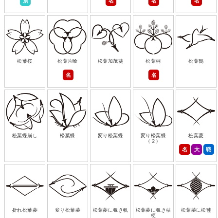
別
名
名
名
松葉桜
松葉片喰
松葉加茂葵
松葉桐
松葉鶴
名
名
松葉蝶崩し
松葉蝶
変り松葉蝶
変り松葉蝶
松葉菱
（２）
名
大
戦
折れ松葉菱
変り松葉菱
松葉菱に覗き帆
松葉菱に覗き桔
松葉菱に松毬
梗