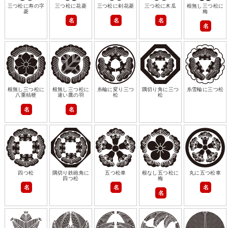
三つ松に寿の字
三つ松に花菱
三つ松に剣花菱
三つ松に木瓜
根無し三つ松に
菱
梅
名
名
名
名
根無し三つ松に
根無し三つ松に
糸輪に変り三つ
隅切り角に三つ
糸雪輪に三つ松
八重桔梗
違い鷹の羽
松
松
名
名
四つ松
隅切り鉄砲角に
五つ松車
根なし五つ松に
丸に五つ松車
四つ松
梅
名
名
名
名