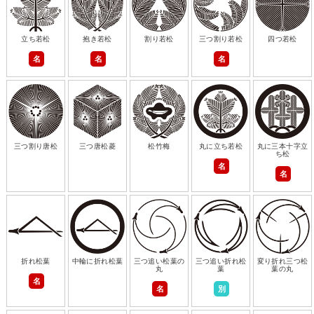
立ち若松
抱き若松
割り若松
三つ割り若松
四つ若松
名
名
名
三つ割り唐松
三つ唐松菱
松竹梅
丸に立ち若松
丸に三本十字立
ち松
名
名
折れ松葉
中輪に折れ松葉
三つ追い松葉の
三つ追い折れ松
変り折れ三つ松
丸
葉
葉の丸
名
名
別