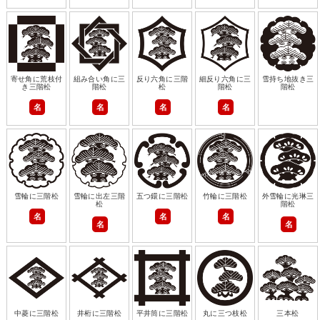
寄せ角に荒枝付
組み合い角に三
反り六角に三階
細反り六角に三
雪持ち地抜き三
き三階松
階松
松
階松
階松
名
名
名
名
雪輪に三階松
雪輪に出左三階
五つ鐶に三階松
竹輪に三階松
外雪輪に光琳三
松
階松
名
名
名
名
名
中菱に三階松
井桁に三階松
平井筒に三階松
丸に三つ枝松
三本松