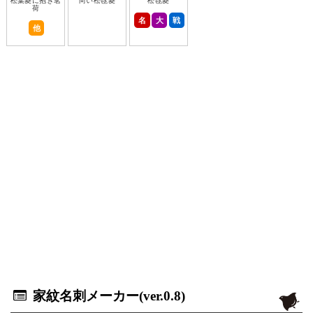
松葉菱に抱き茗
向い松毬菱
松毬菱
荷
名
大
戦
他
家紋名刺メーカー(ver.0.8)