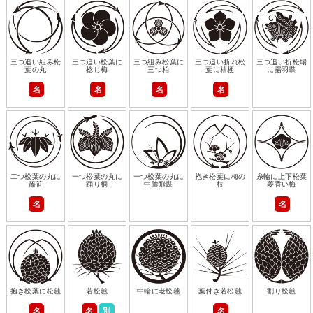
三つ追い組み松
三つ追い松葉に
三つ組み松葉に
三つ追い折れ松
三つ追い折松場
葉の丸
捻じ梅
三つ柏
葉に桔梗
に揚羽蝶
名
名
名
名
二つ松葉の丸に
一つ松葉の丸に
一つ松葉の丸に
抱き松葉に梅の
糸輪に上下松葉
篠笹
踊り桐
中陰飛蝶
枝
菱香い梅
名
名
抱き松葉に松毬
若松毬
中輪に老松毬
葉付き若松毬
割り松毬
名
名
別
名