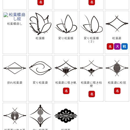
名
名
松葉蝶崩し
松葉蝶
変り松葉蝶
変り松葉蝶
松葉菱
（２）
名
大
戦
折れ松葉菱
変り松葉菱
松葉菱に覗き帆
松葉菱に覗き桔
松葉菱に松毬
梗
名
名
名