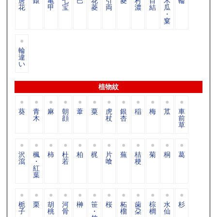
唐
鐶
亀
七
巴
花
引
菱
村
目
木
輪
花
甲
宝
菱
両
濃
結
瓜
・
窠
輪
違
い
植物紋
葵
青
麻
朝
葦
粟
虎
銀
稲
梅
苽
車
木
顔
杖
杏
前
草
沢
楓
柿
杜
柏
梶
片
蕪
桔
菊
桐
葛
瀉
・
若
喰
梗
紅
葉
栀
栗
胡
河
榊
笹
桜
柘
歯
棕
水
杉
子
桃
骨
・
榴
朶
櫚
仙