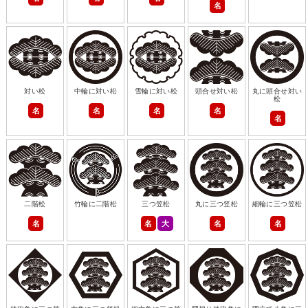
名
対い松
中輪に対い松
雪輪に対い松
頭合せ対い松
丸に頭合せ対い
松
名
名
名
名
名
二階松
竹輪に二階松
三つ笠松
丸に三つ笠松
細輪に三つ笠松
名
名
大
名
名