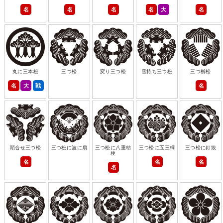
名
名
名
名
大
名
丸に三本松
三つ松
変り三つ松
雪持ち三つ松
三つ櫛松
名
大
戦
名
頭合せ三つ松
三つ松に波に扇
三つ松に八重桔
三つ松に五三桐
三つ松に釘抜
梗
名
名
名
名