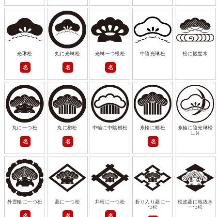
光琳松
丸に光琳松
光琳一つ根松
中陰光琳松
松に観世水
名
名
名
丸に一つ松
丸に櫛松
中輪に中陰櫛松
糸輪に櫛松
糸輪に陰光琳松
に月
名
名
名
外雪輪に一つ松
菱に一つ松
井桁に一つ松
折り入り菱に一
松皮菱に地抜き
つ松
一つ松
名
名
名