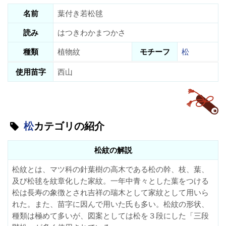
名前
葉付き若松毬
読み
はつきわかまつかさ
種類
植物紋
モチーフ
松
使用苗字
西山
松
カテゴリの紹介
松紋の解説
松紋とは、マツ科の針葉樹の高木である松の幹、枝、葉、
及び松毬を紋章化した家紋。一年中青々とした葉をつける
松は長寿の象徴とされ吉祥の瑞木として家紋として用いら
れた。また、苗字に因んで用いた氏も多い。松紋の形状、
種類は極めて多いが、図案としては松を３段にした「三段