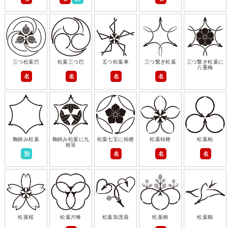
三つ松葉巴
松葉三つ巴
五つ松葉車
三つ繋ぎ松葉
三つ繋ぎ松葉に
八重梅
名
名
名
名
鞠鋏み松葉
鞠鋏み松葉に九
松葉七宝に桔梗
松葉桔梗
松葉柏
枚笹
別
名
名
名
松葉桜
松葉片喰
松葉加茂葵
松葉桐
松葉鶴