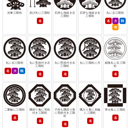
光琳三階松
並び矢に三階松
石持ち地抜き左
石持ち地抜き右
丸に左三階松
三階松
三階松
名
名
大
戦
他
丸に右三階松
丸に荒枝付き左
丸に荒枝付き右
丸に三階松に月
総陰丸に左三階
三階松
三階松
松
名
大
戦
名
名
名
二重輪に三階松
隅切り角に荒枝
子持ち隅切り角
隅入り角に糸輪
寄せ角に三階松
付き三階松
に荒枝付き三階
に三階松
松
名
名
名
名
名