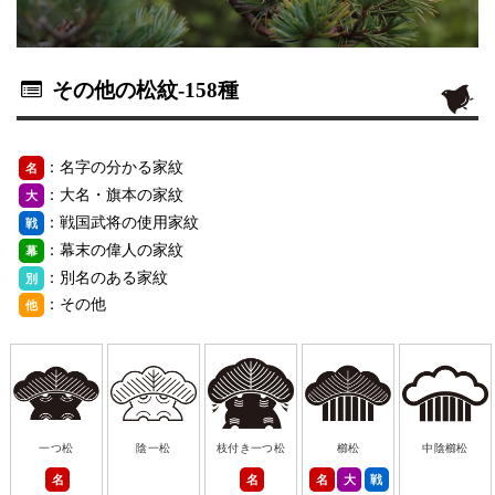
その他の松紋
-158種
：名字の分かる家紋
名
：大名・旗本の家紋
大
：戦国武将の使用家紋
戦
：幕末の偉人の家紋
幕
：別名のある家紋
別
：その他
他
一つ松
陰一松
枝付き一つ松
櫛松
中陰櫛松
名
名
名
大
戦