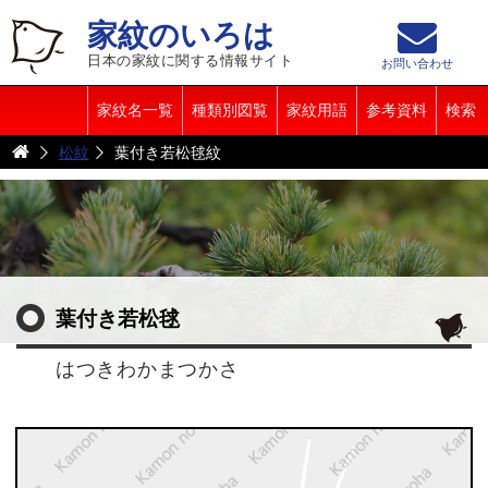
家紋のいろは
日本の家紋に関する情報サイト
お問い合わせ
家紋名一覧
種類別図覧
家紋用語
参考資料
検索
松紋
葉付き若松毬紋
葉付き若松毬
はつきわかまつかさ