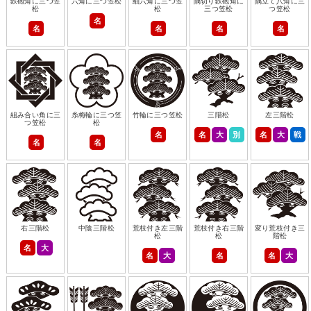
鉄砲角に三つ笠
六角に三つ笠松
細六角に三つ笠
隅切り鉄砲角に
隅立て八角に三
松
松
三つ笠松
つ笠松
名
名
名
名
名
組み合い角に三
糸梅輪に三つ笠
竹輪に三つ笠松
三階松
左三階松
つ笠松
松
名
名
大
別
名
大
戦
名
名
右三階松
中陰三階松
荒枝付き左三階
荒枝付き右三階
変り荒枝付き三
松
松
階松
名
大
名
大
名
名
大