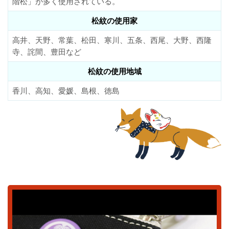
階松」が多く使用されている。
松紋の使用家
高井、天野、常葉、松田、寒川、五条、西尾、大野、西隆
寺、詫間、豊田など
松紋の使用地域
香川、高知、愛媛、島根、徳島