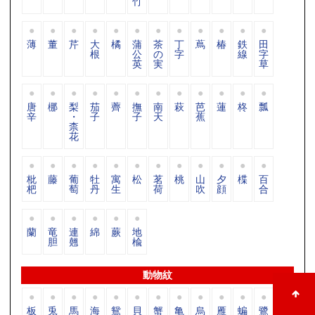
竹
薄
董
芹
大
橘
蒲
茶
丁
蔦
椿
鉄
田
根
公
の
字
線
字
英
実
草
唐
梛
梨
茄
薺
撫
南
萩
芭
蓮
柊
瓢
辛
・
子
子
天
蕉
柰
花
枇
藤
葡
牡
寓
松
茗
桃
山
夕
楪
百
杷
萄
丹
生
荷
吹
顔
合
蘭
竜
連
綿
蕨
地
胆
翹
楡
動物紋
板
兎
馬
海
鴛
貝
蟹
亀
烏
雁
蝙
鷺