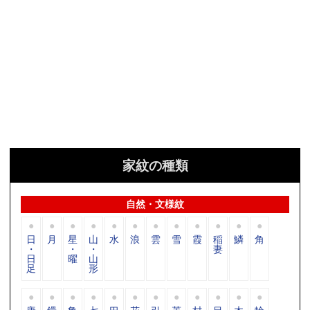
家紋の種類
自然・文様紋
日
月
星
山
水
浪
雲
雪
霞
稲
鱗
角
・
・
・
妻
日
曜
山
足
形