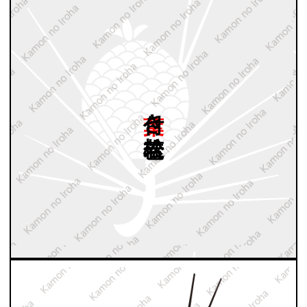
葉付き
若松毬