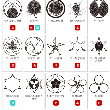
抱き松葉に松毬
若松毬
中輪に老松毬
葉付き若松毬
割り松毬
名
名
別
名
三つ松葉巴
松葉三つ巴
五つ松葉車
三つ繋ぎ松葉
三つ繋ぎ松葉に
八重梅
名
名
名
名
鞠鋏み松葉
鞠鋏み松葉に九
松葉七宝に桔梗
松葉桔梗
松葉柏
枚笹
別
名
名
名