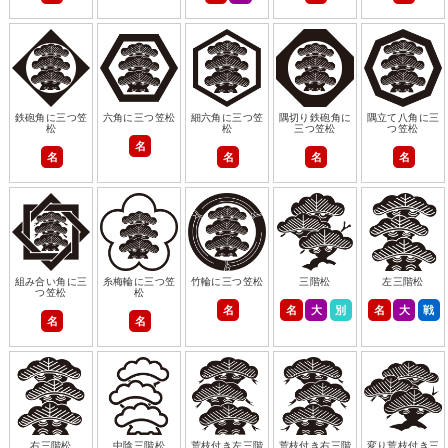
鉄砲角に三つ笠
六角に三つ笠松
細六角に三つ笠
隅切り鉄砲角に
隅立て八角に三
松
松
三つ笠松
つ笠松
名
名
名
名
名
組み合い角に三
糸梅輪に三つ笠
竹輪に三つ笠松
三階松
左三階松
つ笠松
松
名
名
大
別
名
大
戦
名
名
右三階松
中陰三階松
荒枝付き左三階
荒枝付き右三階
変り荒枝付き三