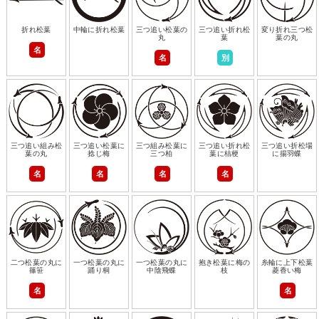
折れ松葉
中輪に折れ松葉
三つ追い松葉の
三つ追い折れ松
変り折れ三つ松
丸
葉
葉の丸
名
名
別
三つ追い組み松
三つ追い松葉に
三つ組み松葉に
三つ追い折れ松
三つ追い折松場
葉の丸
捻じ梅
三つ柏
葉に桔梗
に揚羽蝶
名
名
名
名
二つ松葉の丸に
一つ松葉の丸に
一つ松葉の丸に
抱き松葉に梅の
糸輪に上下松葉
篠笹
踊り桐
中陰飛蝶
枝
菱香い梅
名
名