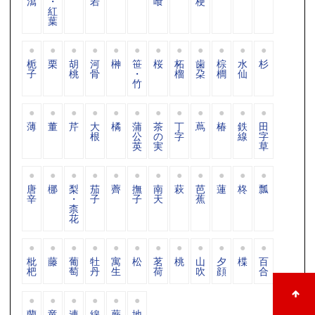
瀉
・
若
喰
梗
紅
葉
栀
栗
胡
河
榊
笹
桜
柘
歯
棕
水
杉
子
桃
骨
・
榴
朶
櫚
仙
竹
薄
董
芹
大
橘
蒲
茶
丁
蔦
椿
鉄
田
根
公
の
字
線
字
英
実
草
唐
梛
梨
茄
薺
撫
南
萩
芭
蓮
柊
瓢
辛
・
子
子
天
蕉
柰
花
枇
藤
葡
牡
寓
松
茗
桃
山
夕
楪
百
杷
萄
丹
生
荷
吹
顔
合
蘭
竜
連
綿
蕨
地