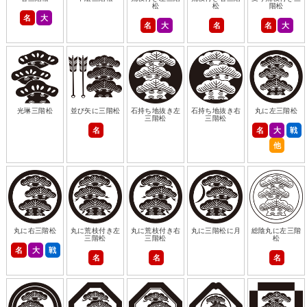
松
松
階松
名
大
名
大
名
名
大
光琳三階松
並び矢に三階松
石持ち地抜き左
石持ち地抜き右
丸に左三階松
三階松
三階松
名
名
大
戦
他
丸に右三階松
丸に荒枝付き左
丸に荒枝付き右
丸に三階松に月
総陰丸に左三階
三階松
三階松
松
名
大
戦
名
名
名