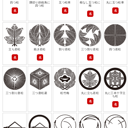
四つ松
隅切り鉄砲角に
五つ松車
根なし五つ松に
丸に五つ松車
四つ松
梅
名
名
名
名
立ち若松
抱き若松
割り若松
三つ割り若松
四つ若松
名
名
名
三つ割り唐松
三つ唐松菱
松竹梅
丸に立ち若松
丸に三本十字立
ち松
名
名