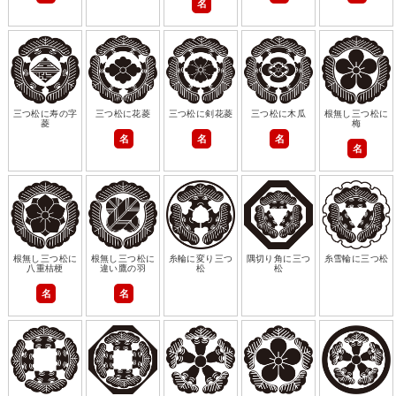
名
三つ松に寿の字
三つ松に花菱
三つ松に剣花菱
三つ松に木瓜
根無し三つ松に
菱
梅
名
名
名
名
根無し三つ松に
根無し三つ松に
糸輪に変り三つ
隅切り角に三つ
糸雪輪に三つ松
八重桔梗
違い鷹の羽
松
松
名
名