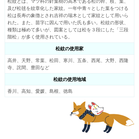
松紋とは、マツ科の針葉樹の高木である松の幹、枝、葉、
及び松毬を紋章化した家紋。一年中青々とした葉をつける
松は長寿の象徴とされ吉祥の瑞木として家紋として用いら
れた。また、苗字に因んで用いた氏も多い。松紋の形状、
種類は極めて多いが、図案としては松を３段にした「三段
階松」が多く使用されている。
松紋の使用家
高井、天野、常葉、松田、寒川、五条、西尾、大野、西隆
寺、詫間、豊田など
松紋の使用地域
香川、高知、愛媛、島根、徳島