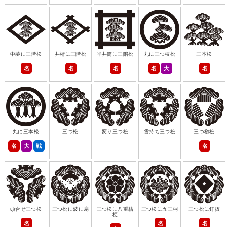
中菱に三階松
井桁に三階松
平井筒に三階松
丸に三つ枝松
三本松
名
名
名
名
大
名
丸に三本松
三つ松
変り三つ松
雪持ち三つ松
三つ櫛松
名
大
戦
名
頭合せ三つ松
三つ松に波に扇
三つ松に八重桔
三つ松に五三桐
三つ松に釘抜
梗
名
名
名