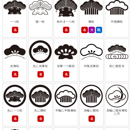
一つ松
陰一松
枝付き一つ松
櫛松
中陰櫛松
名
名
名
大
戦
光琳松
丸に光琳松
光琳一つ根松
中陰光琳松
松に観世水
名
名
名
丸に一つ松
丸に櫛松
中輪に中陰櫛松
糸輪に櫛松
糸輪に陰光琳松
に月
名
名
名