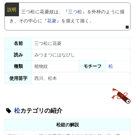
三つ松に花菱紋は、『
三つ松
』を外枠のように描
き、その中心に『
花菱
』を据えて描く。
名前
三つ松に花菱
読み
みつまつにはなびし
種類
植物紋
モチーフ
松
使用苗字
西川、松本
松
カテゴリの紹介
松紋の解説