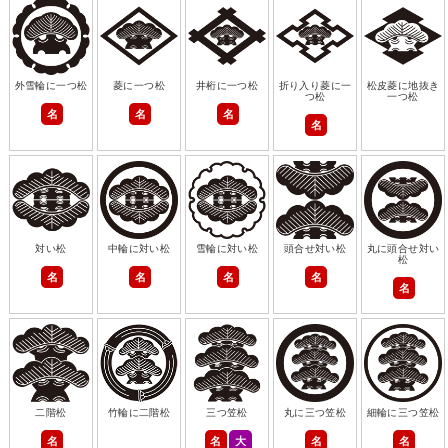
外雪輪に一つ松
菱に一つ松
井桁に一つ松
折り入り菱に一
松皮菱に地抜き
つ松
一つ松
名
名
名
名
対い松
中輪に対い松
雪輪に対い松
頭合せ対い松
丸に頭合せ対い
松
名
名
名
名
名
二階松
竹輪に二階松
三つ笠松
丸に三つ笠松
細輪に三つ笠松
名
名
大
名
名