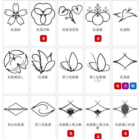
松葉桜
松葉片喰
松葉加茂葵
松葉桐
松葉鶴
名
名
松葉蝶崩し
松葉蝶
変り松葉蝶
変り松葉蝶
松葉菱
（２）
名
大
戦
折れ松葉菱
変り松葉菱
松葉菱に覗き帆
松葉菱に覗き桔
松葉菱に松毬
梗
名
名
名