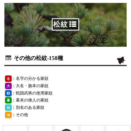
松紋
その他の松紋
-158種
：名字の分かる家紋
名
：大名・旗本の家紋
大
：戦国武将の使用家紋
戦
：幕末の偉人の家紋
幕
：別名のある家紋
別
：その他
他