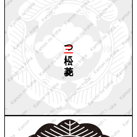
三つ
松に
花菱