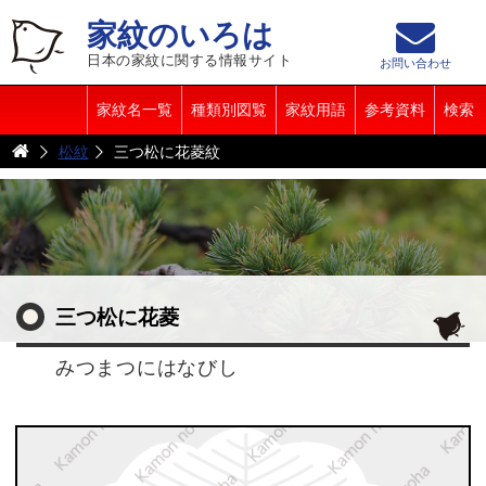
家紋のいろは
日本の家紋に関する情報サイト
お問い合わせ
家紋名一覧
種類別図覧
家紋用語
参考資料
検索
松紋
三つ松に花菱紋
三つ松に花菱
みつまつにはなびし