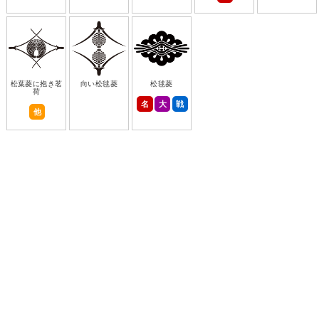
松葉菱に抱き茗
向い松毬菱
松毬菱
荷
名
大
戦
他