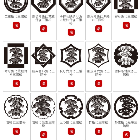
二重輪に三階松
隅切り角に荒枝
子持ち隅切り角
隅入り角に糸輪
寄せ角に三階松
付き三階松
に荒枝付き三階
に三階松
松
名
名
名
名
名
寄せ角に荒枝付
組み合い角に三
反り六角に三階
細反り六角に三
雪持ち地抜き三
き三階松
階松
松
階松
階松
名
名
名
名
雪輪に三階松
雪輪に出左三階
五つ鐶に三階松
竹輪に三階松
外雪輪に光琳三
松
階松
名
名
名
名
名