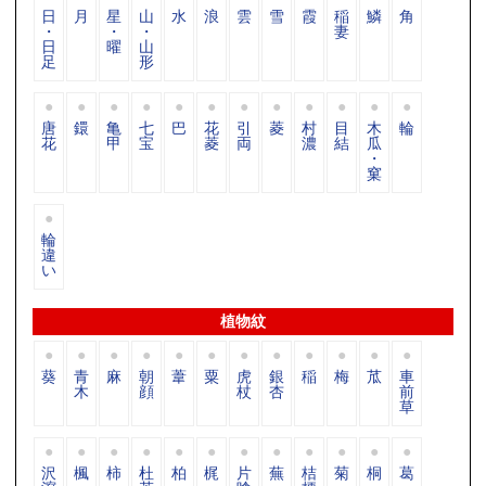
日
月
星
山
水
浪
雲
雪
霞
稲
鱗
角
・
・
・
妻
日
曜
山
足
形
唐
鐶
亀
七
巴
花
引
菱
村
目
木
輪
花
甲
宝
菱
両
濃
結
瓜
・
窠
輪
違
い
植物紋
葵
青
麻
朝
葦
粟
虎
銀
稲
梅
苽
車
木
顔
杖
杏
前
草
沢
楓
柿
杜
柏
梶
片
蕪
桔
菊
桐
葛