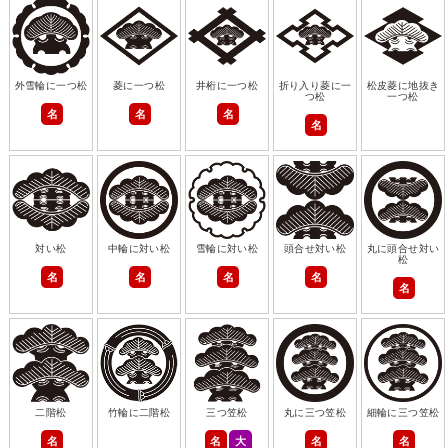
外雪輪に一つ松
菱に一つ松
井桁に一つ松
折り入り菱に一
松皮菱に地抜き
つ松
一つ松
名
名
名
名
対い松
中輪に対い松
雪輪に対い松
頭合せ対い松
丸に頭合せ対い
松
名
名
名
名
名
二階松
竹輪に二階松
三つ笠松
丸に三つ笠松
細輪に三つ笠松
名
名
大
名
名