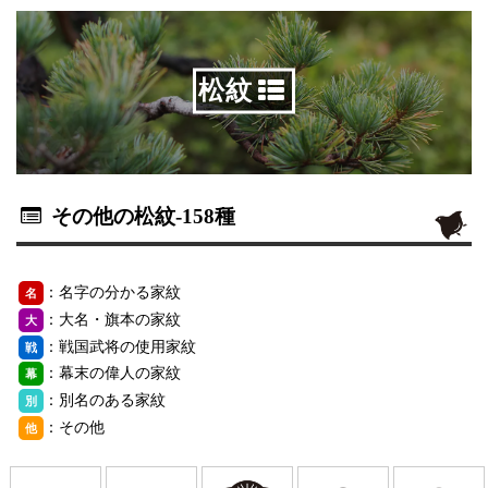
松紋
その他の松紋
-158種
：名字の分かる家紋
名
：大名・旗本の家紋
大
：戦国武将の使用家紋
戦
：幕末の偉人の家紋
幕
：別名のある家紋
別
：その他
他