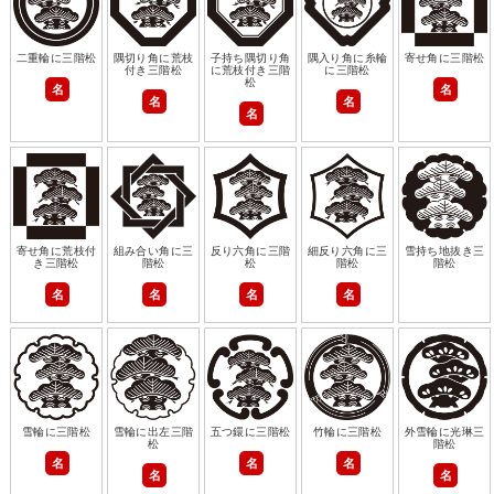
二重輪に三階松
隅切り角に荒枝
子持ち隅切り角
隅入り角に糸輪
寄せ角に三階松
付き三階松
に荒枝付き三階
に三階松
松
名
名
名
名
名
寄せ角に荒枝付
組み合い角に三
反り六角に三階
細反り六角に三
雪持ち地抜き三
き三階松
階松
松
階松
階松
名
名
名
名
雪輪に三階松
雪輪に出左三階
五つ鐶に三階松
竹輪に三階松
外雪輪に光琳三
松
階松
名
名
名
名
名