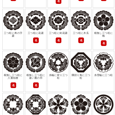
名
三つ松に寿の字
三つ松に花菱
三つ松に剣花菱
三つ松に木瓜
根無し三つ松に
菱
梅
名
名
名
名
根無し三つ松に
根無し三つ松に
糸輪に変り三つ
隅切り角に三つ
糸雪輪に三つ松
八重桔梗
違い鷹の羽
松
松
名
名