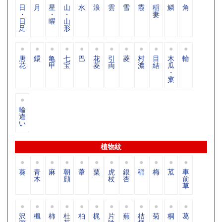
日
月
星
山
水
浪
雲
雪
霞
稲
鱗
角
・
・
・
妻
日
曜
山
足
形
唐
鐶
亀
七
巴
花
引
菱
村
目
木
輪
花
甲
宝
菱
両
濃
結
瓜
・
窠
輪
違
い
植物紋
葵
青
麻
朝
葦
粟
虎
銀
稲
梅
苽
車
木
顔
杖
杏
前
草
沢
楓
柿
杜
柏
梶
片
蕪
桔
菊
桐
葛