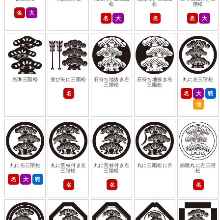
松
松
階松
名
大
名
大
名
名
大
光琳三階松
並び矢に三階松
石持ち地抜き左
石持ち地抜き右
丸に左三階松
三階松
三階松
名
名
大
戦
他
丸に右三階松
丸に荒枝付き左
丸に荒枝付き右
丸に三階松に月
総陰丸に左三階
三階松
三階松
松
名
大
戦
名
名
名