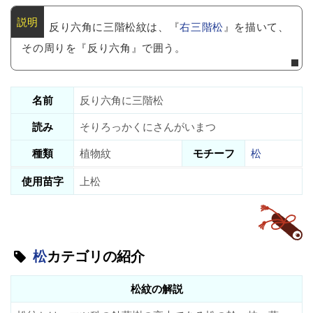
反り六角に三階松紋は、『
右三階松
』を描いて、
その周りを『反り六角』で囲う。
名前
反り六角に三階松
読み
そりろっかくにさんがいまつ
種類
植物紋
モチーフ
松
使用苗字
上松
松
カテゴリの紹介
松紋の解説