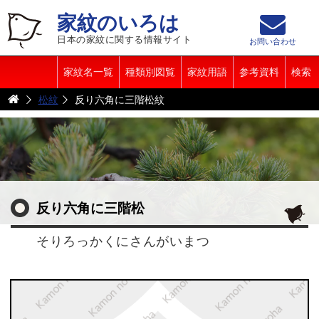
家紋のいろは
日本の家紋に関する情報サイト
お問い合わせ
家紋名一覧
種類別図覧
家紋用語
参考資料
検索
松紋
反り六角に三階松紋
反り六角に三階松
そりろっかくにさんがいまつ