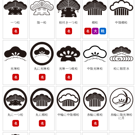
一つ松
陰一松
枝付き一つ松
櫛松
中陰櫛松
名
名
名
大
戦
光琳松
丸に光琳松
光琳一つ根松
中陰光琳松
松に観世水
名
名
名
丸に一つ松
丸に櫛松
中輪に中陰櫛松
糸輪に櫛松
糸輪に陰光琳松
に月
名
名
名