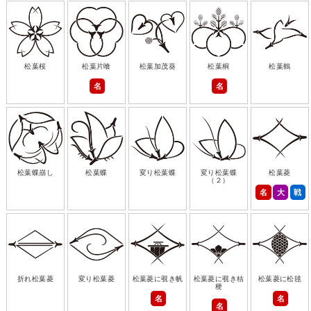
松葉桜
松葉片喰
松葉加茂葵
松葉桐
松葉鶴
名
名
松葉蝶崩し
松葉蝶
変り松葉蝶
変り松葉蝶
松葉菱
（２）
名
大
戦
折れ松葉菱
変り松葉菱
松葉菱に覗き帆
松葉菱に覗き桔
松葉菱に松毬
梗
名
名
名