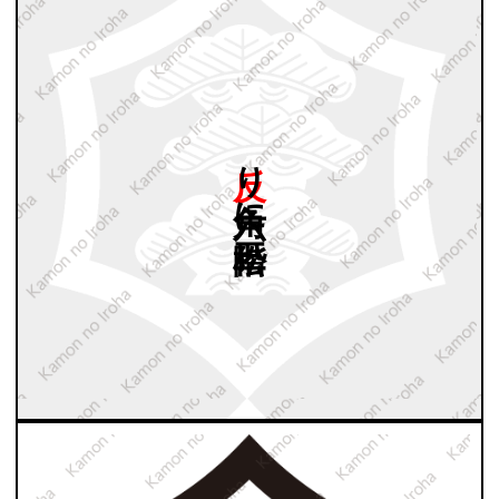
反り
六角に
三階松