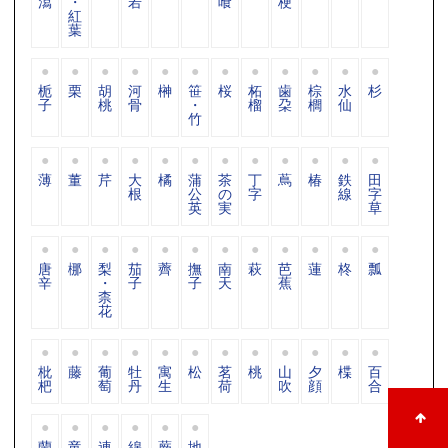
瀉
・
若
喰
梗
紅
葉
栀
栗
胡
河
榊
笹
桜
柘
歯
棕
水
杉
子
桃
骨
・
榴
朶
櫚
仙
竹
薄
董
芹
大
橘
蒲
茶
丁
蔦
椿
鉄
田
根
公
の
字
線
字
英
実
草
唐
梛
梨
茄
薺
撫
南
萩
芭
蓮
柊
瓢
辛
・
子
子
天
蕉
柰
花
枇
藤
葡
牡
寓
松
茗
桃
山
夕
楪
百
杷
萄
丹
生
荷
吹
顔
合
蘭
竜
連
綿
蕨
地