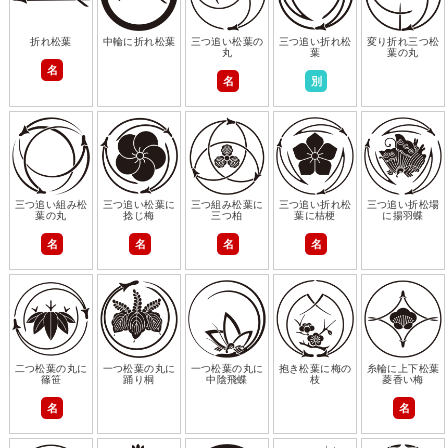
折れ松葉
中輪に折れ松葉
三つ追い松葉の
三つ追い折れ松
変り折れ三つ松
丸
葉
葉の丸
名
名
別
三つ追い組み松
三つ追い松葉に
三つ組み松葉に
三つ追い折れ松
三つ追い折松場
葉の丸
捻じ梅
三つ柏
葉に桔梗
に揚羽蝶
名
名
名
名
二つ松葉の丸に
一つ松葉の丸に
一つ松葉の丸に
抱き松葉に梅の
糸輪に上下松葉
篠笹
踊り桐
中陰飛蝶
枝
菱香い梅
名
名