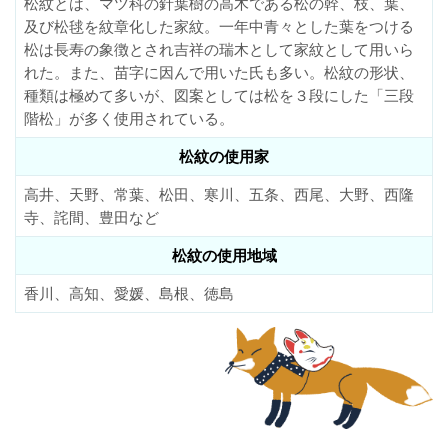
松紋とは、マツ科の針葉樹の高木である松の幹、枝、葉、
及び松毬を紋章化した家紋。一年中青々とした葉をつける
松は長寿の象徴とされ吉祥の瑞木として家紋として用いら
れた。また、苗字に因んで用いた氏も多い。松紋の形状、
種類は極めて多いが、図案としては松を３段にした「三段
階松」が多く使用されている。
松紋の使用家
高井、天野、常葉、松田、寒川、五条、西尾、大野、西隆
寺、詫間、豊田など
松紋の使用地域
香川、高知、愛媛、島根、徳島