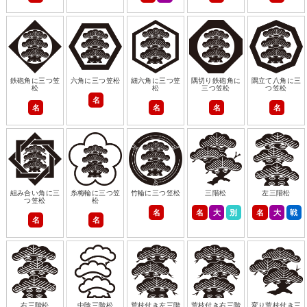
鉄砲角に三つ笠
六角に三つ笠松
細六角に三つ笠
隅切り鉄砲角に
隅立て八角に三
松
松
三つ笠松
つ笠松
名
名
名
名
名
組み合い角に三
糸梅輪に三つ笠
竹輪に三つ笠松
三階松
左三階松
つ笠松
松
名
名
大
別
名
大
戦
名
名
右三階松
中陰三階松
荒枝付き左三階
荒枝付き右三階
変り荒枝付き三