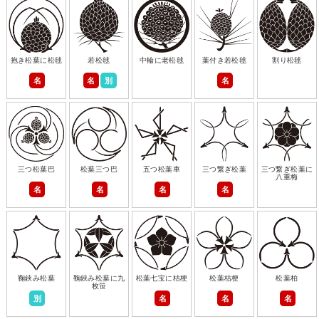
抱き松葉に松毬
若松毬
中輪に老松毬
葉付き若松毬
割り松毬
名
名
別
名
三つ松葉巴
松葉三つ巴
五つ松葉車
三つ繋ぎ松葉
三つ繋ぎ松葉に
八重梅
名
名
名
名
鞠鋏み松葉
鞠鋏み松葉に九
松葉七宝に桔梗
松葉桔梗
松葉柏
枚笹
別
名
名
名