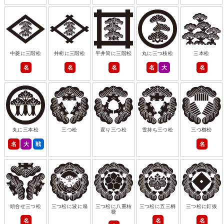
中菱に三階松
井桁に三階松
平井筒に三階松
丸に三つ枝松
三本松
名
名
名
名
大
名
丸に三本松
三つ松
変り三つ松
雪持ち三つ松
三つ櫛松
名
大
戦
名
頭合せ三つ松
三つ松に波に扇
三つ松に八重桔
三つ松に五三桐
三つ松に釘抜
梗
名
名
名