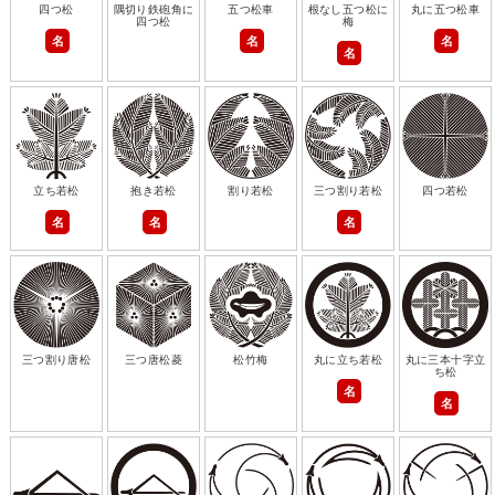
四つ松
隅切り鉄砲角に
五つ松車
根なし五つ松に
丸に五つ松車
四つ松
梅
名
名
名
名
立ち若松
抱き若松
割り若松
三つ割り若松
四つ若松
名
名
名
三つ割り唐松
三つ唐松菱
松竹梅
丸に立ち若松
丸に三本十字立
ち松
名
名