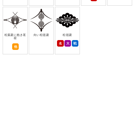
松葉菱に抱き茗
向い松毬菱
松毬菱
荷
名
大
戦
他