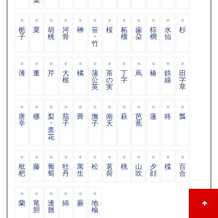
栀
栗
胡
河
榊
笹
桜
柘
歯
棕
水
杉
子
桃
骨
・
榴
朶
櫚
仙
竹
薄
董
芹
大
橘
蒲
茶
丁
蔦
椿
鉄
田
根
公
の
字
線
字
英
実
草
唐
梛
梨
茄
薺
撫
南
萩
芭
蓮
柊
瓢
辛
・
子
子
天
蕉
柰
花
枇
藤
葡
牡
寓
松
茗
桃
山
夕
楪
百
杷
萄
丹
生
荷
吹
顔
合
蘭
竜
連
綿
蕨
地
胆
翹
楡