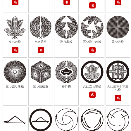
名
名
名
名
立ち若松
抱き若松
割り若松
三つ割り若松
四つ若松
名
名
名
三つ割り唐松
三つ唐松菱
松竹梅
丸に立ち若松
丸に三本十字立
ち松
名
名