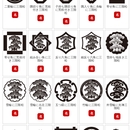
二重輪に三階松
隅切り角に荒枝
子持ち隅切り角
隅入り角に糸輪
寄せ角に三階松
付き三階松
に荒枝付き三階
に三階松
松
名
名
名
名
名
寄せ角に荒枝付
組み合い角に三
反り六角に三階
細反り六角に三
雪持ち地抜き三
き三階松
階松
松
階松
階松
名
名
名
名
雪輪に三階松
雪輪に出左三階
五つ鐶に三階松
竹輪に三階松
外雪輪に光琳三
松
階松
名
名
名
名
名