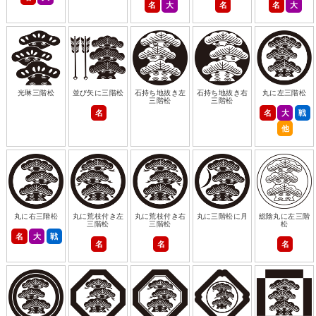
名
大
名
名
大
光琳三階松
並び矢に三階松
石持ち地抜き左
石持ち地抜き右
丸に左三階松
三階松
三階松
名
名
大
戦
他
丸に右三階松
丸に荒枝付き左
丸に荒枝付き右
丸に三階松に月
総陰丸に左三階
三階松
三階松
松
名
大
戦
名
名
名