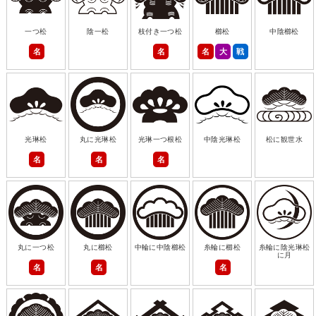
一つ松
陰一松
枝付き一つ松
櫛松
中陰櫛松
名
名
名
大
戦
光琳松
丸に光琳松
光琳一つ根松
中陰光琳松
松に観世水
名
名
名
丸に一つ松
丸に櫛松
中輪に中陰櫛松
糸輪に櫛松
糸輪に陰光琳松
に月
名
名
名