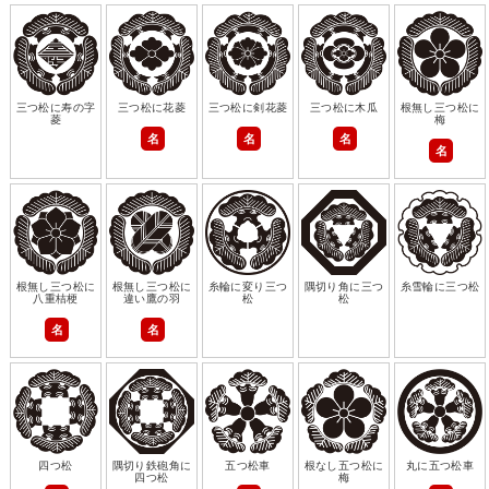
三つ松に寿の字
三つ松に花菱
三つ松に剣花菱
三つ松に木瓜
根無し三つ松に
菱
梅
名
名
名
名
根無し三つ松に
根無し三つ松に
糸輪に変り三つ
隅切り角に三つ
糸雪輪に三つ松
八重桔梗
違い鷹の羽
松
松
名
名
四つ松
隅切り鉄砲角に
五つ松車
根なし五つ松に
丸に五つ松車
四つ松
梅