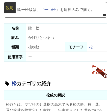
陰一松紋は、『
一つ松
』を輪郭のみで描く。
名前
陰一松
読み
かげひとつまつ
種類
植物紋
モチーフ
松
使用苗字
ー
松
カテゴリの紹介
松紋の解説
松紋とは、マツ科の針葉樹の高木である松の幹、枝、葉、
及び松毬を紋章化した家紋。一年中青々とした葉をつける