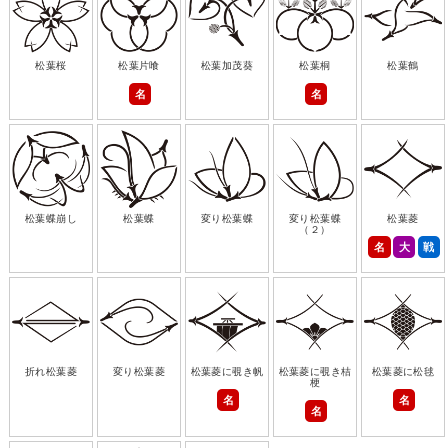
松葉桜
松葉片喰
松葉加茂葵
松葉桐
松葉鶴
名
名
松葉蝶崩し
松葉蝶
変り松葉蝶
変り松葉蝶
松葉菱
（２）
名
大
戦
折れ松葉菱
変り松葉菱
松葉菱に覗き帆
松葉菱に覗き桔
松葉菱に松毬
梗
名
名
名