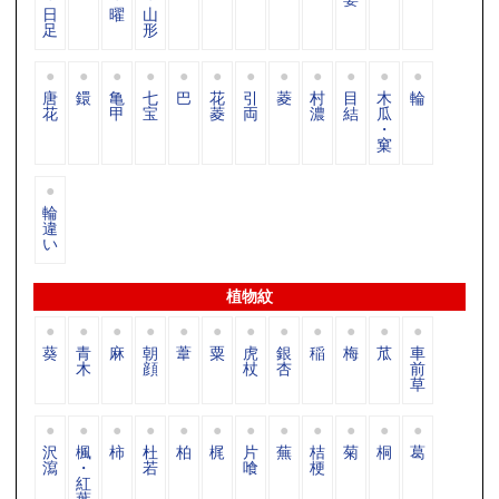
日
曜
山
足
形
唐
鐶
亀
七
巴
花
引
菱
村
目
木
輪
花
甲
宝
菱
両
濃
結
瓜
・
窠
輪
違
い
植物紋
葵
青
麻
朝
葦
粟
虎
銀
稲
梅
苽
車
木
顔
杖
杏
前
草
沢
楓
柿
杜
柏
梶
片
蕪
桔
菊
桐
葛
瀉
・
若
喰
梗
紅
葉