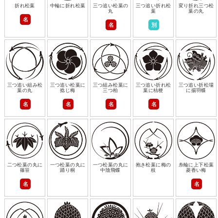
折れ松葉
中輪に折れ松葉
三つ追い松葉の
三つ追い折れ松
変り折れ三つ松
丸
葉
葉の丸
名
名
別
三つ追い組み松
三つ追い松葉に
三つ組み松葉に
三つ追い折れ松
三つ追い折松場
葉の丸
捻じ梅
三つ柏
葉に桔梗
に揚羽蝶
名
名
名
名
二つ松葉の丸に
一つ松葉の丸に
一つ松葉の丸に
抱き松葉に梅の
糸輪に上下松葉
篠笹
踊り桐
中陰飛蝶
枝
菱香い梅
名
名