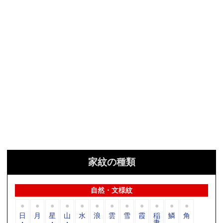
家紋の種類
自然・文様紋
日
月
星
山
水
浪
雲
雪
霞
稲
鱗
角
・
・
・
妻