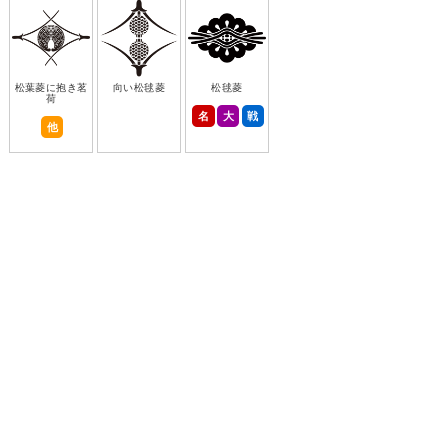
松葉菱に抱き茗
向い松毬菱
松毬菱
荷
名
大
戦
他