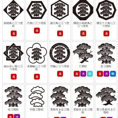
鉄砲角に三つ笠
六角に三つ笠松
細六角に三つ笠
隅切り鉄砲角に
隅立て八角に三
松
松
三つ笠松
つ笠松
名
名
名
名
名
組み合い角に三
糸梅輪に三つ笠
竹輪に三つ笠松
三階松
左三階松
つ笠松
松
名
名
大
別
名
大
戦
名
名
右三階松
中陰三階松
荒枝付き左三階
荒枝付き右三階
変り荒枝付き三
松
松
階松
名
大