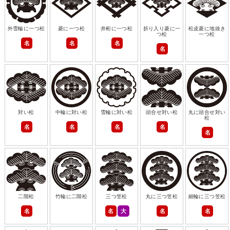
外雪輪に一つ松
菱に一つ松
井桁に一つ松
折り入り菱に一
松皮菱に地抜き
つ松
一つ松
名
名
名
名
対い松
中輪に対い松
雪輪に対い松
頭合せ対い松
丸に頭合せ対い
松
名
名
名
名
名
二階松
竹輪に二階松
三つ笠松
丸に三つ笠松
細輪に三つ笠松
名
名
大
名
名