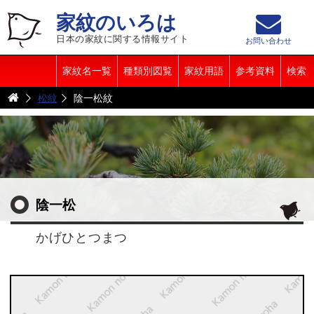
家紋のいろは
日本の家紋に関する情報サイト
お問い合わせ
家紋名一覧
種類別図覧
家紋用語
参考資料
検索
松紋
陰一松紋
陰一松
かげひとつまつ