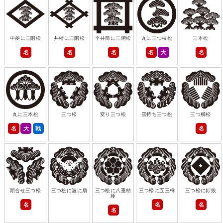
中菱に三階松
井桁に三階松
平井筒に三階松
丸に三つ枝松
三本松
名
名
名
名
大
名
丸に三本松
三つ松
変り三つ松
雪持ち三つ松
三つ櫛松
名
大
戦
名
頭合せ三つ松
三つ松に波に扇
三つ松に八重桔
三つ松に五三桐
三つ松に釘抜
梗
名
名
名
名