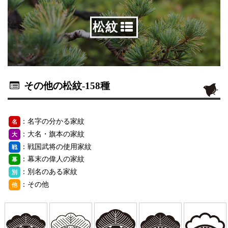
松紋
その他の松紋
-158種
：名字の分かる家紋
名
：大名・旗本の家紋
大
：戦国武将の使用家紋
戦
：幕末の偉人の家紋
幕
：別名のある家紋
別
：その他
他