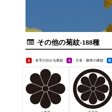
その他の菊紋
-188種
：名字の分かる家紋
：大名・旗本の家紋
名
大
戦