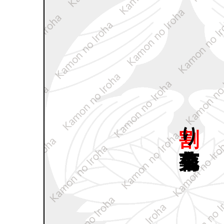
割り
杏葉鬼菊