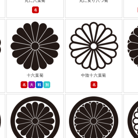
丸に八葉菊
丸に変り八つ菊
名
十六葉菊
中陰十六葉菊
名
大
戦
別
名