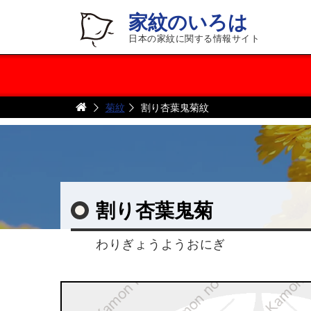
家紋のいろは
日本の家紋に関する情報サイト
菊紋
割り杏葉鬼菊紋
割り杏葉鬼菊
わりぎょうようおにぎ