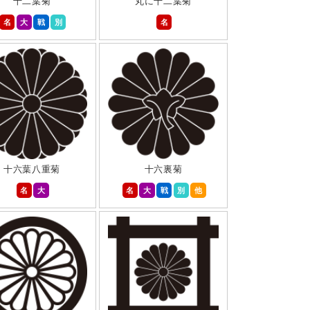
十二葉菊
丸に十二葉菊
名
大
戦
別
名
十六葉八重菊
十六裏菊
名
大
名
大
戦
別
他