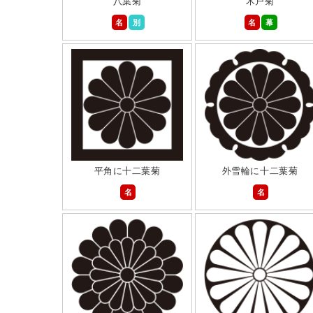
八葉菊
木戸菊
名
別
名
幕
平角に十二葉菊
外雪輪に十二葉菊
名
名