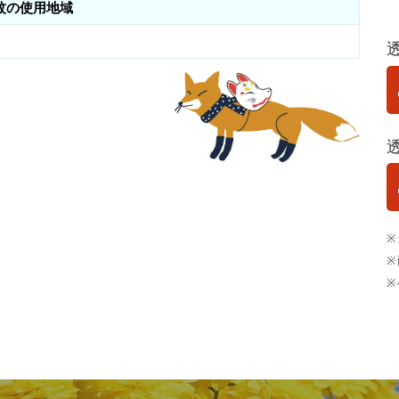
紋の使用地域
※
※
※