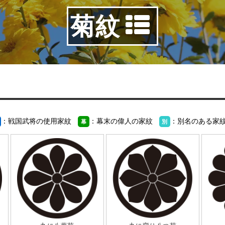
菊紋
：戦国武将の使用家紋
：幕末の偉人の家紋
：別名のある家
幕
別