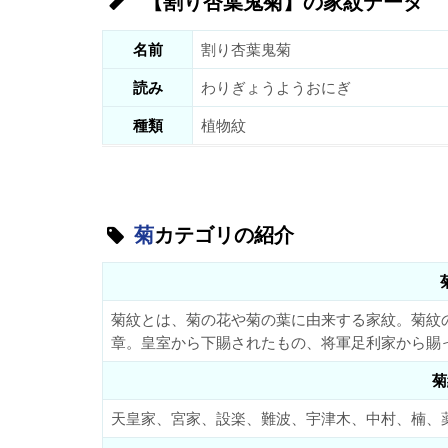
【割り杏葉鬼菊】の家紋データ
名前
割り杏葉鬼菊
読み
わりぎょうようおにぎ
種類
植物紋
菊
カテゴリの紹介
菊紋とは、菊の花や菊の葉に由来する家紋。菊紋
章。皇室から下賜されたもの、将軍足利家から賜
菊
天皇家、宮家、設楽、難波、宇津木、中村、楠、