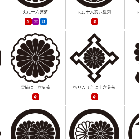
丸に十六葉菊
丸に十六葉八重菊
名
大
戦
名
雪輪に十六葉菊
折り入り角に十六葉菊
名
名