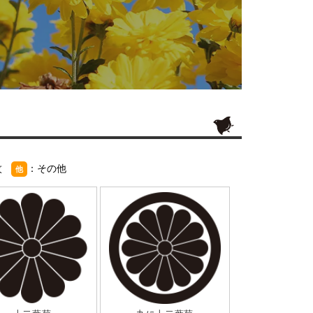
紋
：その他
他