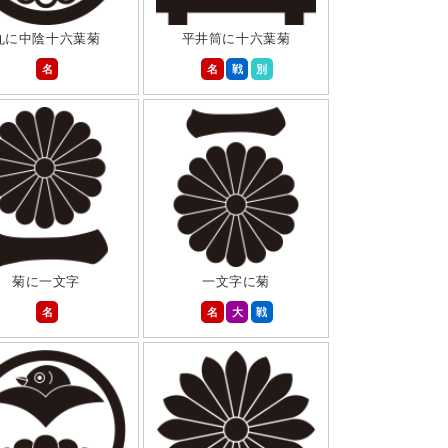
丸に中陰十六葉菊
平井筒に十六葉菊
名
名
戦
別
菊に一文字
一文字に菊
名
名
大
戦