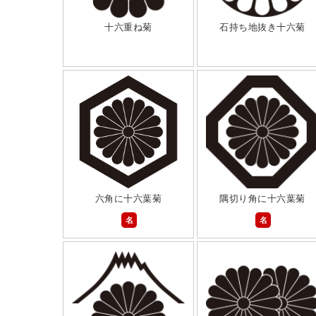
十六重ね菊
石持ち地抜き十六菊
六角に十六葉菊
隅切り角に十六葉菊
名
名