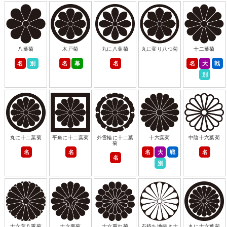
八葉菊
木戸菊
丸に八葉菊
丸に変り八つ菊
十二葉菊
名
別
名
幕
名
名
大
戦
別
丸に十二葉菊
平角に十二葉菊
外雪輪に十二葉
十六葉菊
中陰十六葉菊
菊
名
名
名
大
戦
名
名
別
十六葉八重菊
十六裏菊
十六重ね菊
石持ち地抜き十
丸に十六葉菊