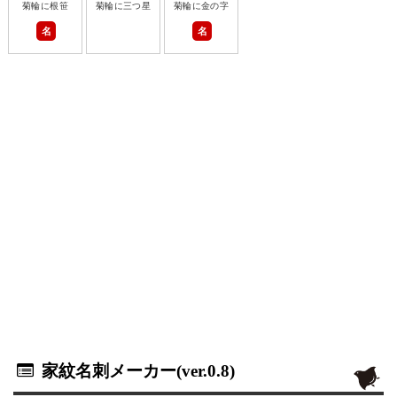
菊輪に根笹
菊輪に三つ星
菊輪に金の字
名
名
家紋名刺メーカー(ver.0.8)