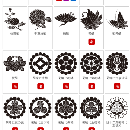
枝野菊
千重枝菊
菊鶴
菊蝶
菊飛蝶
名
蟹菊
菊輪に井桁
菊輪に梅鉢
菊輪に剣梅鉢
菊輪に抱き沢瀉
名
名
名
名
名
菊輪に梶の葉
菊輪に三つ柏
菊輪に剣柏
菊輪に五徳柏
陰十二葉菊輪に
五徳柏