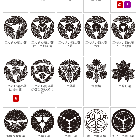
名
大
三つ追い菊の葉
三つ追い菊の葉
三つ追い菊の葉
三つ追い菊の葉
三つ追い菊の葉
に三つ割り菊
に菊
に桜
に三つ地紙
三つ追い菊の葉
三つ追い割り菊
三つ葉菊
大宮菊
三つ葉野菊
に揚羽蝶
の葉に違い柏に
桜
名
葉敷き横見菊
三つ横見菊
三つ割り菊
陰三つ割り菊
丸に三つ割り菊