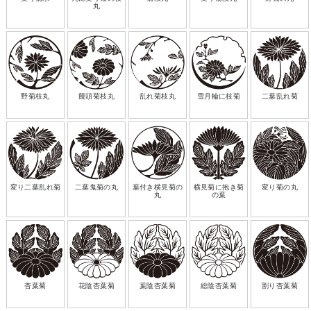
丸
野菊枝丸
饅頭菊枝丸
乱れ菊枝丸
雪月輪に枝菊
二葉乱れ菊
変り二葉乱れ菊
二葉鬼菊の丸
葉付き横見菊の
横見菊に抱き菊
変り菊の丸
丸
の葉
杏葉菊
花陰杏葉菊
葉陰杏葉菊
総陰杏葉菊
割り杏葉菊