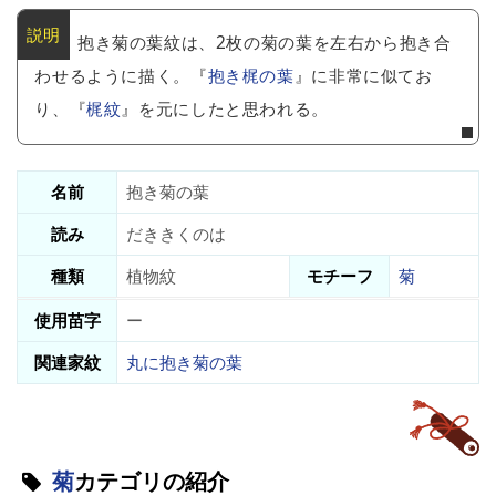
抱き菊の葉紋は、2枚の菊の葉を左右から抱き合
わせるように描く。『
抱き梶の葉
』に非常に似てお
り、『
梶紋
』を元にしたと思われる。
名前
抱き菊の葉
読み
だききくのは
種類
植物紋
モチーフ
菊
使用苗字
ー
関連家紋
丸に抱き菊の葉
菊
カテゴリの紹介