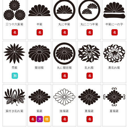
三つ十六葉菊
半菊
丸に半菊
丸に二つ半菊
半菊に一の字
名
名
名
名
名
禿菊
饅頭菊
丸に饅頭菊
乱れ菊
裏乱れ菊
別
名
名
葉付き乱れ菊
菊菱
陰菊菱
裏菊菱
蔓菊菱
名
大
他
名
名