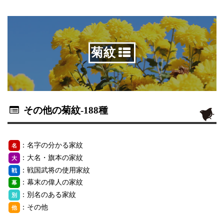
菊紋
その他の菊紋
-188種
：名字の分かる家紋
名
：大名・旗本の家紋
大
：戦国武将の使用家紋
戦
：幕末の偉人の家紋
幕
：別名のある家紋
別
：その他
他