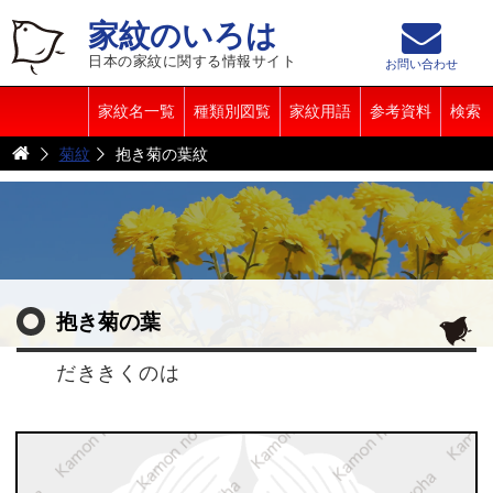
家紋のいろは
日本の家紋に関する情報サイト
お問い合わせ
家紋名一覧
種類別図覧
家紋用語
参考資料
検索
菊紋
抱き菊の葉紋
抱き菊の葉
だききくのは