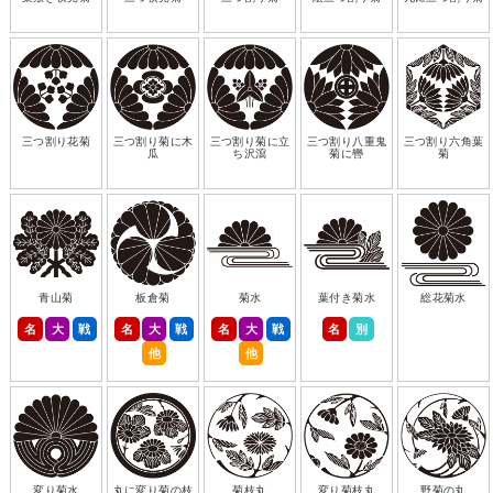
三つ割り花菊
三つ割り菊に木
三つ割り菊に立
三つ割り八重鬼
三つ割り六角葉
瓜
ち沢瀉
菊に轡
菊
青山菊
板倉菊
菊水
葉付き菊水
総花菊水
名
大
戦
名
大
戦
名
大
戦
名
別
他
他
変り菊水
丸に変り菊の枝
菊枝丸
変り菊枝丸
野菊の丸