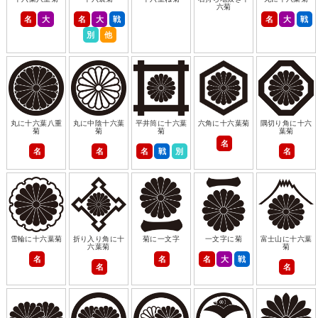
六菊
名
大
名
大
戦
名
大
戦
別
他
丸に十六葉八重
丸に中陰十六葉
平井筒に十六葉
六角に十六葉菊
隅切り角に十六
菊
菊
菊
葉菊
名
名
名
名
戦
別
名
雪輪に十六葉菊
折り入り角に十
菊に一文字
一文字に菊
富士山に十六葉
六葉菊
菊
名
名
名
大
戦
名
名