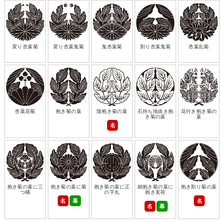
変り杏葉菊
変り杏葉鬼菊
鬼杏葉菊
割り杏葉鬼菊
杏葉乱菊
杏葉花菊
抱き菊の葉
陰抱き菊の葉
石持ち地抜き抱
花付き抱き菊の
き菊の葉
葉
名
抱き菊の葉に三
抱き菊の葉に菊
抱き菊の葉に正
細抱き菊の葉に
抱き割り菊の葉
つ橘
の字丸
抱き茗荷
名
幕
名
名
幕