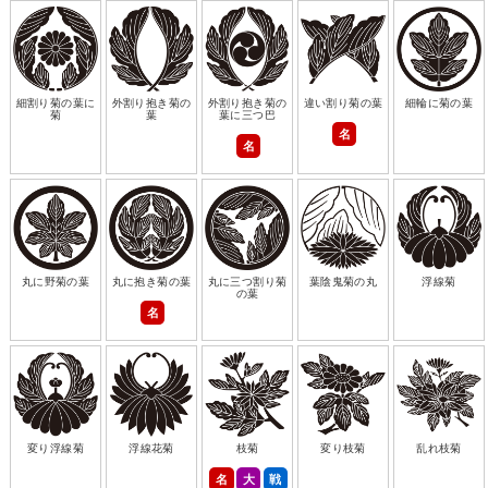
細割り菊の葉に
外割り抱き菊の
外割り抱き菊の
違い割り菊の葉
細輪に菊の葉
菊
葉
葉に三つ巴
名
名
丸に野菊の葉
丸に抱き菊の葉
丸に三つ割り菊
葉陰鬼菊の丸
浮線菊
の葉
名
変り浮線菊
浮線花菊
枝菊
変り枝菊
乱れ枝菊
名
大
戦