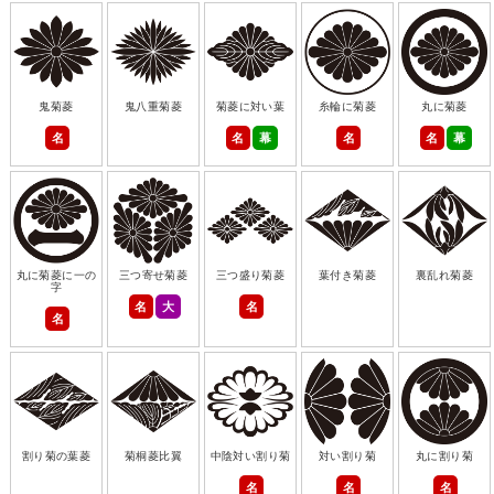
鬼菊菱
鬼八重菊菱
菊菱に対い葉
糸輪に菊菱
丸に菊菱
名
名
幕
名
名
幕
丸に菊菱に一の
三つ寄せ菊菱
三つ盛り菊菱
葉付き菊菱
裏乱れ菊菱
字
名
大
名
名
割り菊の葉菱
菊桐菱比翼
中陰対い割り菊
対い割り菊
丸に割り菊
名
名
名