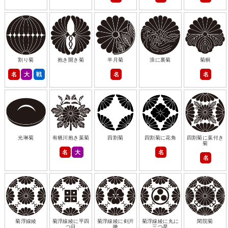
割り菊
抱き開き菊
半月菊
浪に裏菊
菊桐
名
大
戦
名
名
光琳菊
有栖川抱き葉菊
四割菊
四割菊に花角
四割菊に葉付き
菊
名
大
名
名
菊浮線綾
菊浮線綾に平四
菊浮線綾に剣片
菊浮線綾に丸に
閑院菊
つ目
喰
三つ星