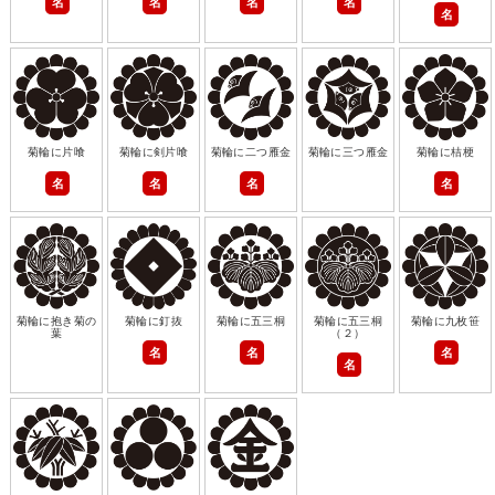
名
名
名
名
名
菊輪に片喰
菊輪に剣片喰
菊輪に二つ雁金
菊輪に三つ雁金
菊輪に桔梗
名
名
名
名
菊輪に抱き菊の
菊輪に釘抜
菊輪に五三桐
菊輪に五三桐
菊輪に九枚笹
葉
（２）
名
名
名
名