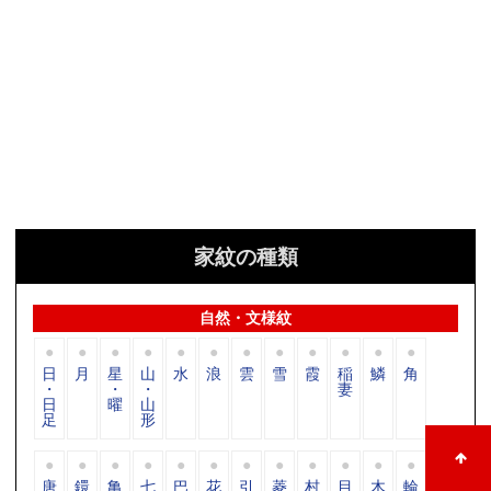
家紋の種類
自然・文様紋
日
月
星
山
水
浪
雲
雪
霞
稲
鱗
角
・
・
・
妻
日
曜
山
足
形
唐
鐶
亀
七
巴
花
引
菱
村
目
木
輪