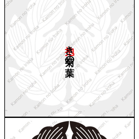
抱き
菊の
葉