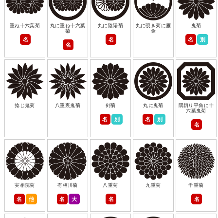
重ね十六葉菊
丸に重ね十六葉
丸に陰陽菊
丸に覗き菊に雁
鬼菊
菊
金
名
名
名
別
名
捻じ鬼菊
八重裏鬼菊
剣菊
丸に鬼菊
隅切り平角に十
六葉鬼菊
名
別
名
別
名
実相院菊
有栖川菊
八重菊
九重菊
千重菊
名
他
名
大
名
名