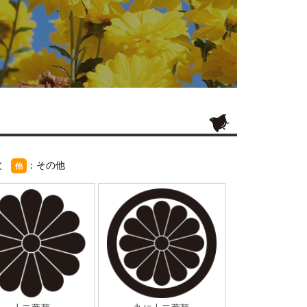
紋
：その他
他