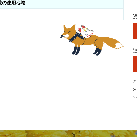
紋の使用地域
※
※
※