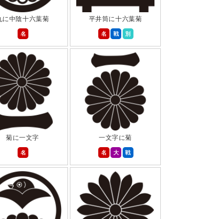
丸に中陰十六葉菊
平井筒に十六葉菊
名
名
戦
別
菊に一文字
一文字に菊
名
名
大
戦