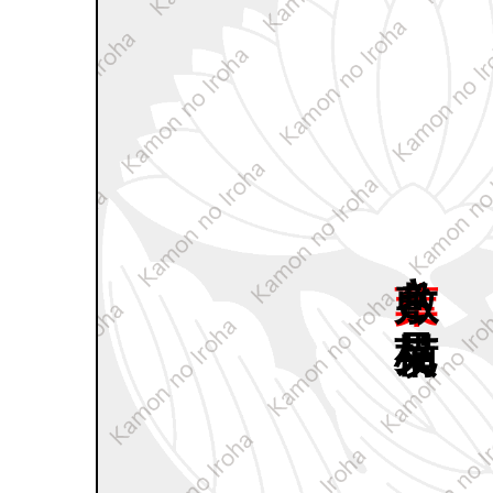
葉敷き
横見菊