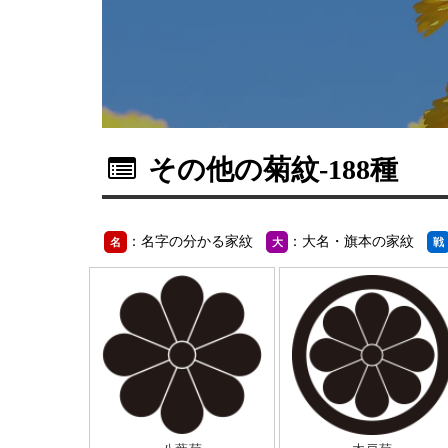
その他の菊紋
-188種
：名字の分かる家紋
：大名・旗本の家紋
名
大
戦