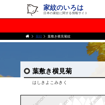
家紋のいろは
日本の家紋に関する情報サイト
菊紋
葉敷き横見菊紋
葉敷き横見菊
はしきよこみきく