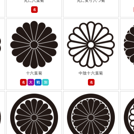
丸に八葉菊
丸に変り八つ菊
名
十六葉菊
中陰十六葉菊
名
大
戦
別
名