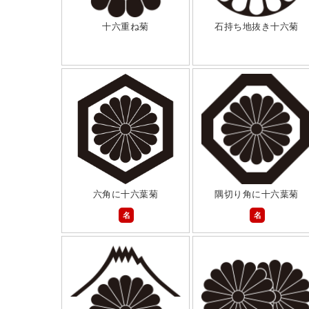
十六重ね菊
石持ち地抜き十六菊
六角に十六葉菊
隅切り角に十六葉菊
名
名