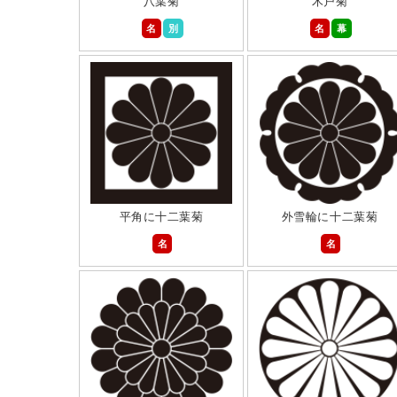
八葉菊
木戸菊
名
別
名
幕
平角に十二葉菊
外雪輪に十二葉菊
名
名