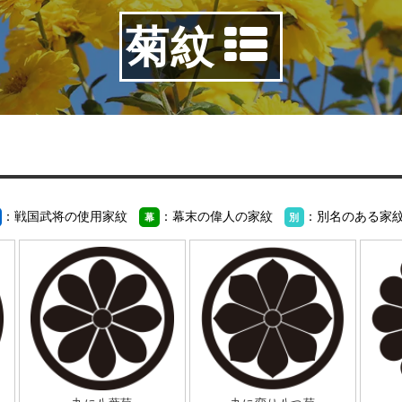
菊紋
：戦国武将の使用家紋
：幕末の偉人の家紋
：別名のある家
幕
別