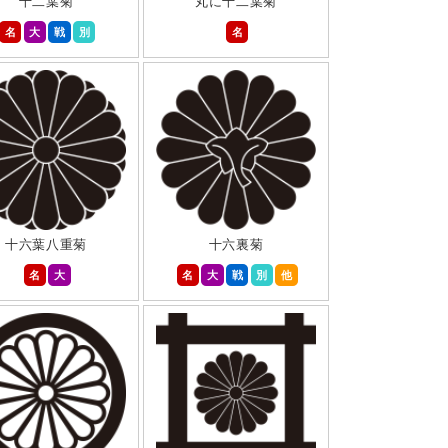
十二葉菊
丸に十二葉菊
名
大
戦
別
名
十六葉八重菊
十六裏菊
名
大
名
大
戦
別
他