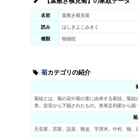
【葉敷き横見菊】の家紋データ
名前
葉敷き横見菊
読み
はしきよこみきく
種類
植物紋
菊
カテゴリの紹介
菊紋とは、菊の花や菊の葉に由来する家紋。菊紋
章。皇室から下賜されたもの、将軍足利家から賜
菊
天皇家、宮家、設楽、難波、宇津木、中村、楠、