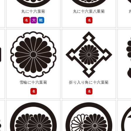
丸に十六葉菊
丸に十六葉八重菊
名
大
戦
名
雪輪に十六葉菊
折り入り角に十六葉菊
名
名